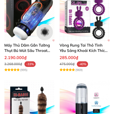
Máy Thủ Dâm Gắn Tường
Vòng Rung Tai Thỏ Tình
Thụt Bú Mút Sâu Throat
Yêu Sảng Khoái Kích Thích
Cao Cấp
Mạnh
2.190.000₫
285.000₫
3.268.000₫
475.000₫
-33%
-40%
(995)
(969)