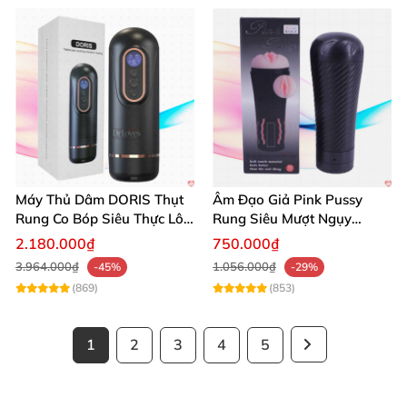
Máy Thủ Dâm DORIS Thụt
Âm Đạo Giả Pink Pussy
Rung Co Bóp Siêu Thực Lôi
Rung Siêu Mượt Ngụy
Cuốn
Trang Đèn Pin
2.180.000₫
750.000₫
3.964.000₫
1.056.000₫
-45%
-29%
(869)
(853)
1
2
3
4
5