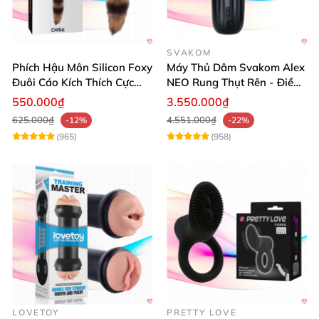
SVAKOM
Phích Hậu Môn Silicon Foxy
Máy Thủ Dâm Svakom Alex
Đuôi Cáo Kích Thích Cực
NEO Rung Thụt Rên - Điều
Đỉnh
Khiển App, Siêu Phê
550.000₫
3.550.000₫
625.000₫
4.551.000₫
-12%
-22%
(965)
(958)
LOVETOY
PRETTY LOVE