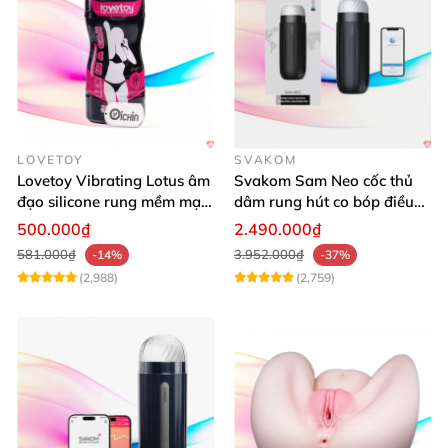
LOVETOY
SVAKOM
Lovetoy Vibrating Lotus âm
Svakom Sam Neo cốc thủ
đạo silicone rung mềm mại
dâm rung hút co bóp điều
kích thích
khiển App tiện lợi
500.000₫
2.490.000₫
581.000₫
3.952.000₫
-14%
-37%
(2,988)
(2,759)