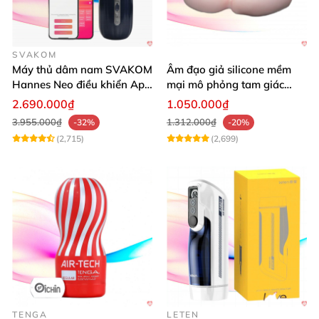
SVAKOM
Máy thủ dâm nam SVAKOM
Âm đạo giả silicone mềm
Hannes Neo điều khiển App
mại mô phỏng tam giác
tiện lợi
vàng sexy
2.690.000₫
1.050.000₫
3.955.000₫
1.312.000₫
-32%
-20%
(2,715)
(2,699)
TENGA
LETEN