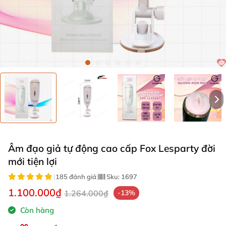
Âm đạo giả tự động cao cấp Fox Lesparty đời
mới tiện lợi
|
185 đánh giá
|
Sku:
1697
1.100.000₫
1.264.000₫
-13%
Còn hàng