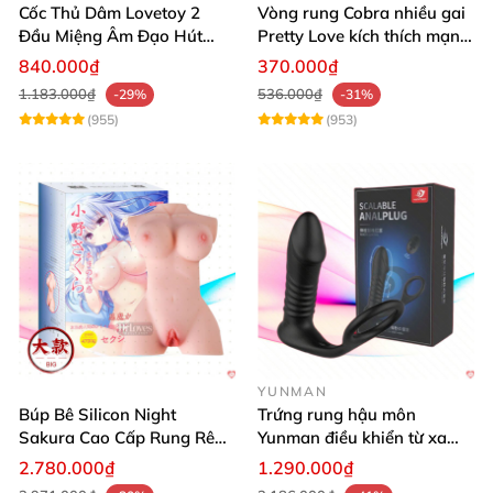
Cốc Thủ Dâm Lovetoy 2
Vòng rung Cobra nhiều gai
Đầu Miệng Âm Đạo Hút
Pretty Love kích thích mạnh
Thăng Hoa
tăng khoái cảm
840.000₫
370.000₫
1.183.000₫
536.000₫
-29%
-31%
(955)
(953)
YUNMAN
Búp Bê Silicon Night
Trứng rung hậu môn
Sakura Cao Cấp Rung Rên
Yunman điều khiển từ xa
Thực Tế
quai đeo kích thích
2.780.000₫
1.290.000₫