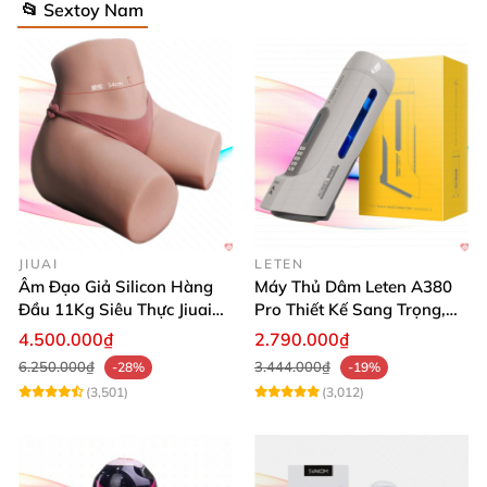
📂 Sextoy Nam
JIUAI
LETEN
Âm Đạo Giả Silicon Hàng
Máy Thủ Dâm Leten A380
Đầu 11Kg Siêu Thực Jiuai
Pro Thiết Kế Sang Trọng,
Nhật
Cảm Giác Thật
4.500.000₫
2.790.000₫
6.250.000₫
3.444.000₫
-28%
-19%
(3,501)
(3,012)