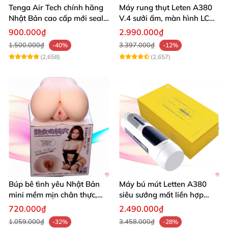
Tenga Air Tech chính hãng
Máy rung thụt Leten A380
Nhật Bản cao cấp mới seal
V.4 sưởi ấm, màn hình LCD,
giá tốt
cực đã
900.000₫
2.990.000₫
1.500.000₫
3.397.000₫
-40%
-12%
(2,658)
(2,657)
Búp bê tình yêu Nhật Bản
Máy bú mút Letten A380
mini mềm mịn chân thực,
siêu sướng mất liền hợp
mông tròn quyến rũ
chói
720.000₫
2.490.000₫
1.059.000₫
3.458.000₫
-32%
-28%