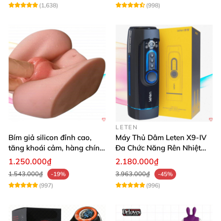
(1,638)
(998)
LETEN
Bím giả silicon đỉnh cao,
Máy Thủ Dâm Leten X9-IV
tăng khoái cảm, hàng chính
Đa Chức Năng Rên Nhiệt
hãng SHP1391
Bật Đỉnh
1.250.000₫
2.180.000₫
1.543.000₫
3.963.000₫
-19%
-45%
(997)
(996)