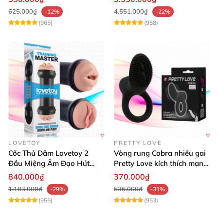
625.000₫
4.551.000₫
-12%
-22%
(965)
(958)
LOVETOY
PRETTY LOVE
Cốc Thủ Dâm Lovetoy 2
Vòng rung Cobra nhiều gai
Đầu Miệng Âm Đạo Hút
Pretty Love kích thích mạnh
Thăng Hoa
tăng khoái cảm
840.000₫
370.000₫
1.183.000₫
536.000₫
-29%
-31%
(955)
(953)