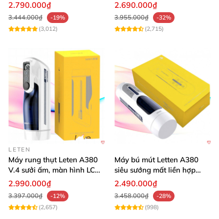
Cảm Giác Thật
tiện lợi
2.790.000₫
2.690.000₫
3.444.000₫
3.955.000₫
-19%
-32%
(3,012)
(2,715)
Thông tin chi tiết
của Máy thủ dâm đa
năng cao cấp Freelander EasyLove
LETEN
Máy rung thụt Leten A380
Máy bú mút Letten A380
V.4 sưởi ấm, màn hình LCD,
siêu sướng mất liền hợp
Tên sản phẩm: Máy thủ dâm đa năng cao cấp
cực đã
chói
2.990.000₫
2.490.000₫
Freelander EasyLove
3.397.000₫
3.458.000₫
-12%
-28%
(2,657)
(998)
Mã sản phẩm: AD36K