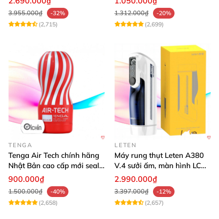
2.690.000₫
1.050.000₫
3.955.000₫
1.312.000₫
-32%
-20%
(2,715)
(2,699)
TENGA
LETEN
Tenga Air Tech chính hãng
Máy rung thụt Leten A380
Nhật Bản cao cấp mới seal
V.4 sưởi ấm, màn hình LCD,
giá tốt
cực đã
900.000₫
2.990.000₫
1.500.000₫
3.397.000₫
-40%
-12%
(2,658)
(2,657)