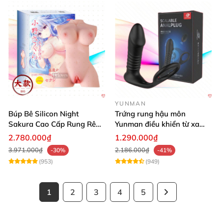
YUNMAN
Búp Bê Silicon Night
Trứng rung hậu môn
Sakura Cao Cấp Rung Rên
Yunman điều khiển từ xa
Thực Tế
quai đeo kích thích
2.780.000₫
1.290.000₫
3.971.000₫
2.186.000₫
-30%
-41%
(953)
(949)
1
2
3
4
5