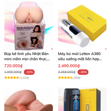
Búp bê tình yêu Nhật Bản
Máy bú mút Letten A380
mini mềm mịn chân thực,
siêu sướng mất liền hợp
mông tròn quyến rũ
chói
720.000₫
2.490.000₫
1.059.000₫
3.458.000₫
-32%
-28%
(1,638)
(998)