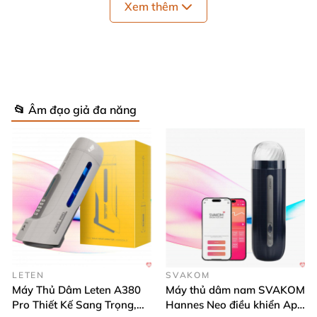
Xem thêm
📂 Âm đạo giả đa năng
Máy thủ dâm đa năng cao cấp Freelander EasyLove
có nhiều tính năng kích thích mạnh mẽ
sẽ làm hài
lòng
những quý ông khó tính nhất.
LETEN
SVAKOM
Máy Thủ Dâm Leten A380
Máy thủ dâm nam SVAKOM
Pro Thiết Kế Sang Trọng,
Hannes Neo điều khiển App