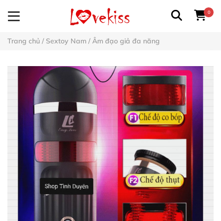
0
Trang chủ
/
Sextoy Nam
/
Âm đạo giả đa năng