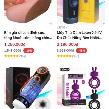
LETEN
Bím giả silicon đỉnh cao,
Máy Thủ Dâm Leten X9-IV
tăng khoái cảm, hàng chính
Đa Chức Năng Rên Nhiệt
hãng SHP1391
Bật Đỉnh
1.250.000₫
2.180.000₫
1.543.000₫
3.963.000₫
-19%
-45%
(997)
(996)