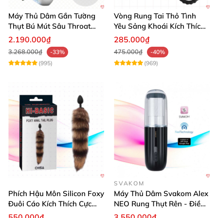
Máy Thủ Dâm Gắn Tường
Vòng Rung Tai Thỏ Tình
Thụt Bú Mút Sâu Throat
Yêu Sảng Khoái Kích Thích
Cao Cấp
Mạnh
2.190.000₫
285.000₫
3.268.000₫
475.000₫
-33%
-40%
(995)
(969)
SVAKOM
Phích Hậu Môn Silicon Foxy
Máy Thủ Dâm Svakom Alex
Đuôi Cáo Kích Thích Cực
NEO Rung Thụt Rên - Điều
Đỉnh
Khiển App, Siêu Phê
550.000₫
3.550.000₫