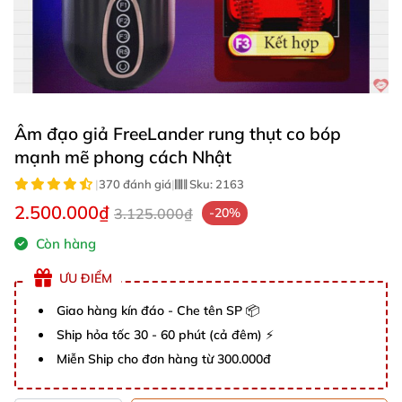
Âm đạo giả FreeLander rung thụt co bóp
mạnh mẽ phong cách Nhật
|
370 đánh giá
|
Sku:
2163
2.500.000₫
3.125.000₫
-20%
Còn hàng
ƯU ĐIỂM
Giao hàng kín đáo - Che tên SP 📦
Ship hỏa tốc 30 - 60 phút (cả đêm) ⚡
Miễn Ship cho đơn hàng từ 300.000đ