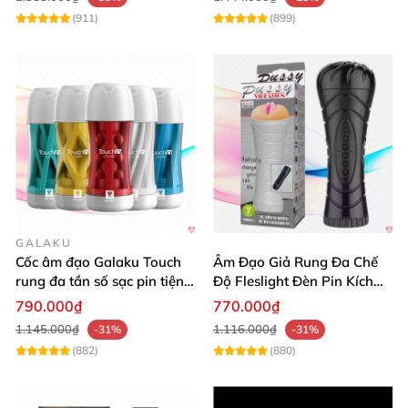
(911)
(899)
GALAKU
Cốc âm đạo Galaku Touch
Âm Đạo Giả Rung Đa Chế
rung đa tần số sạc pin tiện
Độ Fleslight Đèn Pin Kích
lợi mua ngay
Thích
790.000₫
770.000₫
1.145.000₫
1.116.000₫
-31%
-31%
(882)
(880)