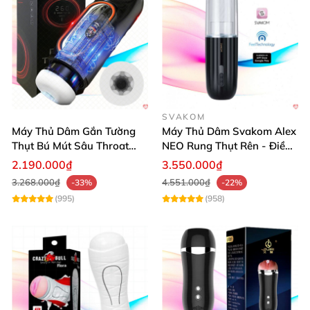
SVAKOM
Máy Thủ Dâm Gắn Tường
Máy Thủ Dâm Svakom Alex
Thụt Bú Mút Sâu Throat
NEO Rung Thụt Rên - Điều
Cao Cấp
Khiển App, Siêu Phê
2.190.000₫
3.550.000₫
3.268.000₫
4.551.000₫
-33%
-22%
(995)
(958)