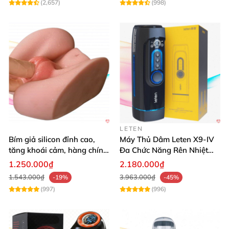
(2,657)
(998)
LETEN
Bím giả silicon đỉnh cao,
Máy Thủ Dâm Leten X9-IV
tăng khoái cảm, hàng chính
Đa Chức Năng Rên Nhiệt
hãng SHP1391
Bật Đỉnh
1.250.000₫
2.180.000₫
1.543.000₫
3.963.000₫
-19%
-45%
(997)
(996)