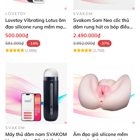
LOVETOY
SVAKOM
Lovetoy Vibrating Lotus âm
Svakom Sam Neo cốc thủ
đạo silicone rung mềm mại
dâm rung hút co bóp điều
kích thích
khiển App tiện lợi
500.000₫
2.490.000₫
581.000₫
3.952.000₫
-14%
-37%
(2,988)
(2,759)
SVAKOM
Máy thủ dâm nam SVAKOM
Âm đạo giả silicone mềm