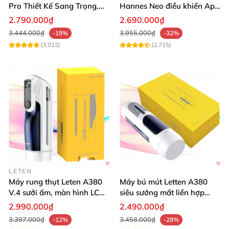
Pro Thiết Kế Sang Trọng,
Hannes Neo điều khiển App
Cảm Giác Thật
tiện lợi
2.790.000₫
2.690.000₫
3.444.000₫
3.955.000₫
-19%
-32%
(3,012)
(2,715)
LETEN
Máy rung thụt Leten A380
Máy bú mút Letten A380
V.4 sưởi ấm, màn hình LCD,
siêu sướng mất liền hợp
cực đã
chói
2.990.000₫
2.490.000₫
3.397.000₫
3.458.000₫
-12%
-28%