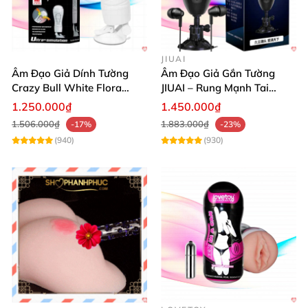
JIUAI
Âm Đạo Giả Dính Tường
Âm Đạo Giả Gắn Tường
Crazy Bull White Flora
JIUAI – Rung Mạnh Tai
Rung Mạnh
Nghe Kèm Tăng Khoái Cảm
1.250.000₫
1.450.000₫
1.506.000₫
1.883.000₫
-17%
-23%
(940)
(930)