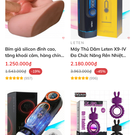
LETEN
Bím giả silicon đỉnh cao,
Máy Thủ Dâm Leten X9-IV
tăng khoái cảm, hàng chính
Đa Chức Năng Rên Nhiệt
hãng SHP1391
Bật Đỉnh
1.250.000₫
2.180.000₫
1.543.000₫
3.963.000₫
-19%
-45%
(997)
(996)