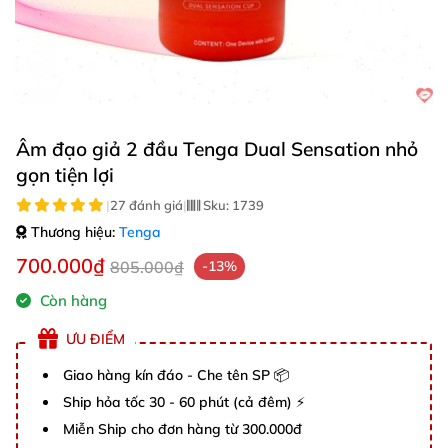
Âm đạo giả 2 đầu Tenga Dual Sensation nhỏ
gọn tiện lợi
|
27 đánh giá
|
Sku:
1739
Thương hiệu:
Tenga
700.000₫
805.000₫
-13%
Còn hàng
ƯU ĐIỂM
Giao hàng kín đáo - Che tên SP 📦
Ship hỏa tốc 30 - 60 phút (cả đêm) ⚡
Miễn Ship cho đơn hàng từ 300.000đ