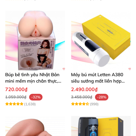
Búp bê tình yêu Nhật Bản
Máy bú mút Letten A380
mini mềm mịn chân thực,
siêu sướng mất liền hợp
mông tròn quyến rũ
chói
720.000₫
2.490.000₫
1.059.000₫
3.458.000₫
-32%
-28%
(1,638)
(998)