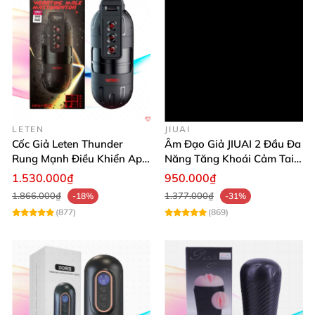
LETEN
JIUAI
Cốc Giả Leten Thunder
Âm Đạo Giả JIUAI 2 Đầu Đa
Rung Mạnh Điều Khiển App
Năng Tăng Khoái Cảm Tai
Đa Chế Độ
Nghe Cao Cấp
1.530.000₫
950.000₫
1.866.000₫
1.377.000₫
-18%
-31%
(877)
(869)