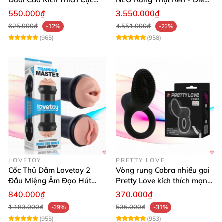
Đỉnh
Khiển App, Siêu Phê
550.000₫
3.550.000₫
625.000₫
4.551.000₫
-12%
-22%
(965)
(958)
LOVETOY
PRETTY LOVE
Cốc Thủ Dâm Lovetoy 2
Vòng rung Cobra nhiều gai
Đầu Miệng Âm Đạo Hút
Pretty Love kích thích mạnh
Thăng Hoa
tăng khoái cảm
840.000₫
370.000₫
1.183.000₫
536.000₫
-29%
-31%
(955)
(953)