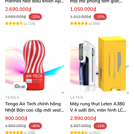
Hannes Neo điều khiển App
mại mô phỏng tam giác
tiện lợi
vàng sexy
2.690.000₫
1.050.000₫
3.955.000₫
1.312.000₫
-32%
-20%
(2,715)
(2,699)
TENGA
LETEN
Tenga Air Tech chính hãng
Máy rung thụt Leten A380
Nhật Bản cao cấp mới seal
V.4 sưởi ấm, màn hình LCD,
giá tốt
cực đã
900.000₫
2.990.000₫
1.500.000₫
3.397.000₫
-40%
-12%
(2,658)
(2,657)