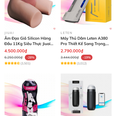
JIUAI
LETEN
Âm Đạo Giả Silicon Hàng
Máy Thủ Dâm Leten A380
Đầu 11Kg Siêu Thực Jiuai
Pro Thiết Kế Sang Trọng,
Nhật
Cảm Giác Thật
4.500.000₫
2.790.000₫
6.250.000₫
3.444.000₫
-28%
-19%
(3,501)
(3,012)