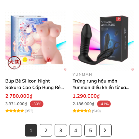
YUNMAN
Búp Bê Silicon Night
Trứng rung hậu môn
Sakura Cao Cấp Rung Rên
Yunman điều khiển từ xa
Thực Tế
quai đeo kích thích
2.780.000₫
1.290.000₫
3.971.000₫
2.186.000₫
-30%
-41%
(953)
(949)
1
2
3
4
5