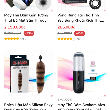
Máy Thủ Dâm Gắn Tường
Vòng Rung Tai Thỏ Tình
Thụt Bú Mút Sâu Throat
Yêu Sảng Khoái Kích Thích
Cao Cấp
Mạnh
2.190.000₫
285.000₫
3.268.000₫
475.000₫
-33%
-40%
(995)
(969)
SVAKOM
Phích Hậu Môn Silicon Foxy
Máy Thủ Dâm Svakom Alex
Đuôi Cáo Kích Thích Cực
NEO Rung Thụt Rên - Điều