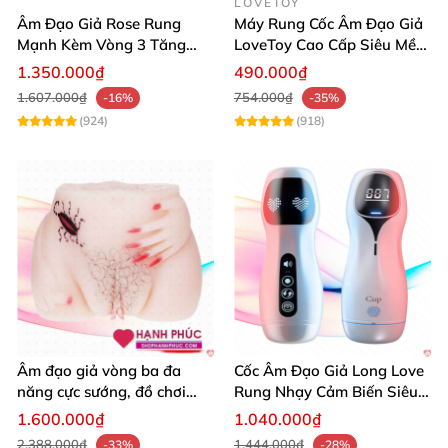
LOVETOY
Âm Đạo Giả Rose Rung
Máy Rung Cốc Âm Đạo Giả
Mạnh Kèm Vòng 3 Tăng
LoveToy Cao Cấp Siêu Mềm
Khoái Cảm SHP1234
Mại
1.350.000₫
490.000₫
1.607.000₫
754.000₫
-16%
-35%
(924)
(918)
Âm đạo giả vòng ba đa
Cốc Âm Đạo Giả Long Love
năng cực sướng, đồ chơi
Rung Nhạy Cảm Biến Siêu
tình dục SHP796
Thật
1.600.000₫
1.040.000₫
2.388.000₫
1.444.000₫
-33%
-28%