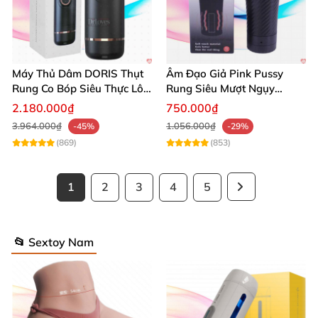
Máy Thủ Dâm DORIS Thụt
Âm Đạo Giả Pink Pussy
Rung Co Bóp Siêu Thực Lôi
Rung Siêu Mượt Ngụy
Cuốn
Trang Đèn Pin
2.180.000₫
750.000₫
3.964.000₫
1.056.000₫
-45%
-29%
(869)
(853)
1
2
3
4
5
📂 Sextoy Nam