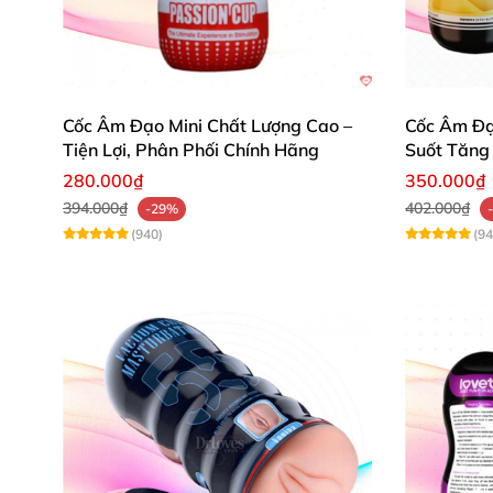
Cốc Âm Đạo Mini Chất Lượng Cao –
Cốc Âm Đạo
Tiện Lợi, Phân Phối Chính Hãng
Suốt Tăng
280.000₫
350.000₫
394.000₫
402.000₫
-29%
(940)
(94