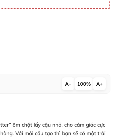
−
100%
+
itter” ôm chặt lấy cậu nhỏ
, cho cảm giác cực
 nhàng
. Với mỗi cấu tạo
thì bạn
sẽ có một trải