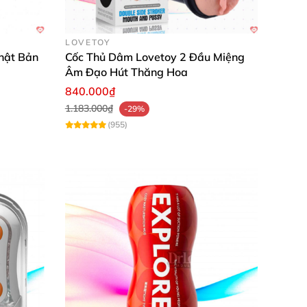
LOVETOY
hật Bản
Cốc Thủ Dâm Lovetoy 2 Đầu Miệng
Âm Đạo Hút Thăng Hoa
840.000₫
1.183.000₫
-29%
(955)
 vị trí nhạy cảm nhất trên cậu nhỏ
. Giữa 2
hất
. Chúng tôi còn có cốc thủ dâm Leten
độ dày gấp 1,5 lần so
với tiêu chuẩn silicone