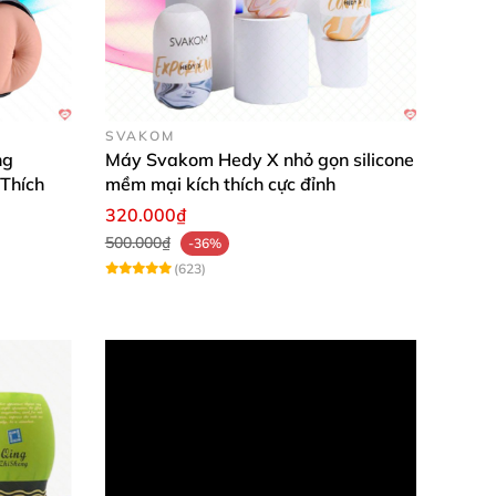
SVAKOM
ng
Máy Svakom Hedy X nhỏ gọn silicone
 Thích
mềm mại kích thích cực đỉnh
320.000₫
500.000₫
-36%
(623)