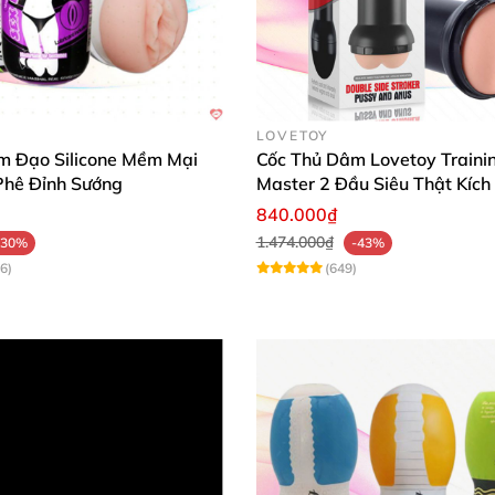
LOVETOY
m Đạo Silicone Mềm Mại
Cốc Thủ Dâm Lovetoy Traini
Phê Đỉnh Sướng
Master 2 Đầu Siêu Thật Kích
840.000₫
1.474.000₫
-30%
-43%
6)
(649)