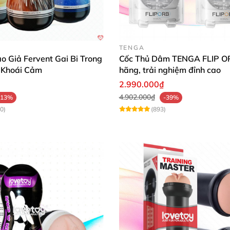
TENGA
 Giả Fervent Gai Bi Trong
Cốc Thủ Dâm TENGA FLIP OR
 Khoái Cảm
hãng, trải nghiệm đỉnh cao
2.990.000₫
4.902.000₫
-13%
-39%
0)
(893)