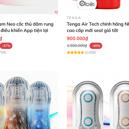
TENGA
m Neo cốc thủ dâm rung
Tenga Air Tech chính hãng N
 điều khiển App tiện lợi
cao cấp mới seal giá tốt
₫
900.000₫
1.500.000₫
-37%
-40%
759)
(2,658)
khúc khác nhau có tác dụng tăng ma sát
, kích thích
những
để bạn tận hưởng khoái cảm khác nhau một cách rõ rệt n
iển qua app cho anh em nào muốn thử
nhé.
ế
liệu TPE mềm mịn
và êm ái.
Đồ chơi tình dục nam này có 
hi bạn sử dụng.