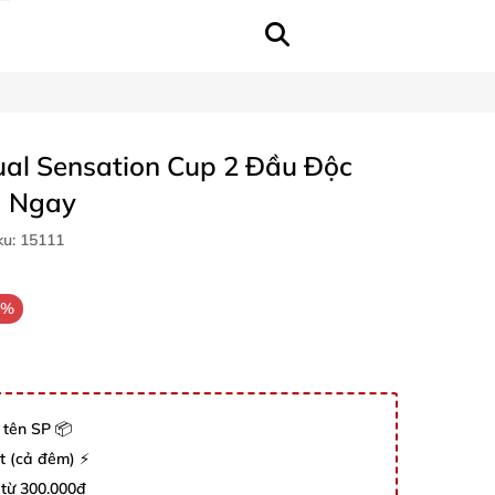
al Sensation Cup 2 Đầu Độc
 Ngay
ku:
15111
4%
 tên SP 📦
út (cả đêm) ⚡
 từ 300.000đ