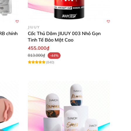
JIUUY
B chính
Cốc Thủ Dâm JIUUY 003 Nhỏ Gọn
Tinh Tế Bảo Mật Cao
455.000₫
813.000₫
-44%
(840)