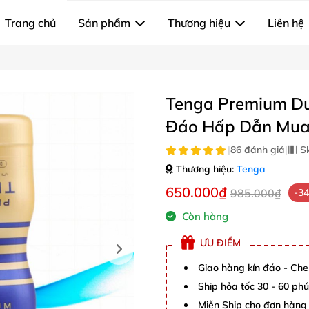
Trang chủ
Sản phẩm
Thương hiệu
Liên hệ
Tenga Premium Du
Đáo Hấp Dẫn Mua
|
86 đánh giá
|
S
Thương hiệu:
Tenga
650.000₫
985.000₫
-3
Còn hàng
ƯU ĐIỂM
Giao hàng kín đáo - Che
Ship hỏa tốc 30 - 60 ph
Miễn Ship cho đơn hàng