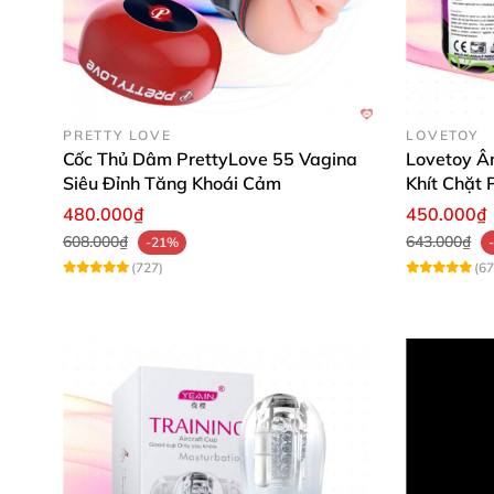
PRETTY LOVE
LOVETOY
Cốc Thủ Dâm PrettyLove 55 Vagina
Lovetoy Â
Siêu Đỉnh Tăng Khoái Cảm
Khít Chặt 
480.000₫
450.000₫
608.000₫
643.000₫
-21%
(727)
(67