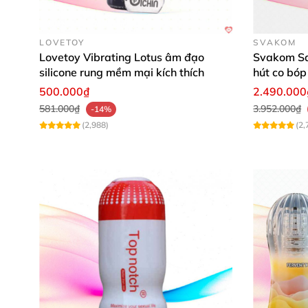
LOVETOY
SVAKOM
Lovetoy Vibrating Lotus âm đạo
Svakom Sa
silicone rung mềm mại kích thích
hút co bóp
500.000₫
2.490.000
581.000₫
3.952.000₫
-14%
(2,988)
(2,
Bên trong lõi âm đạo là
những vân sóng gấp 
phần lõi có một lớp silicone mỏng ngăn cách
Walking Bird hiện đại
với công nghệ điều kh
Silicone mềm mại cho cảm giác thực t
Dual Sensation Cup Tenga
được làm từ chất 
thông thường
, giúp tối đa hóa trải cảm giác k