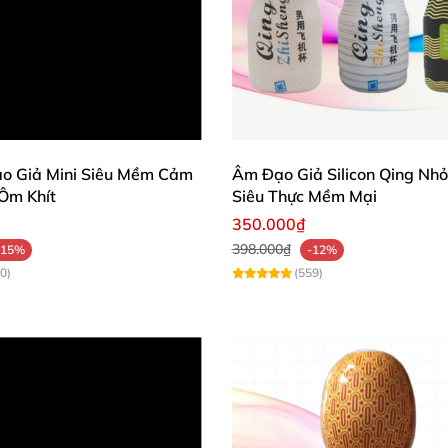
gợn sóng giống hệt cấu tạo bên trong
của âm đạo
, tạo
tiện lợi nhất.
làn da mềm mại
, cùng chất liệu dẻo dai
, co giãn
, đem đến 
huyển động
của dương vật bên trong cốc.
o Giả Mini Siêu Mềm Cảm
Âm Đạo Giả Silicon Qing Nh
 dụng trong môi trường ẩm ướt như nhà vệ sinh…
 Ôm Khít
Siêu Thực Mềm Mại
ng
những chuyến công tác
, du lịch
350.000₫
hoặc đi xa nhà.
398.000₫
-15%
-12%
ảo vệ nam giới khỏi bệnh lây truyền tình dục nguy hiểm.
0)
(559)
 sinh
, bảo quản
và tái sử dụng nhiều lần.
 sản xuất.
 rung thụt bú mút cho nam