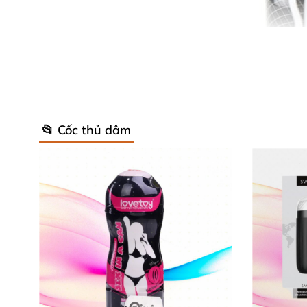
📂 Cốc thủ dâm
Âm đạo giả
SNAIL Cup trong suốt có xuất x
thiết kế giống hệt cấu tạo bên trong
của âm 
quan hệ
với một cô nàng nóng bỏng.
Với chất liệu silicon mềm cao cấp
, sản phẩm
đ
yên tâm đắm chìm trong khoái lạc
mà không l