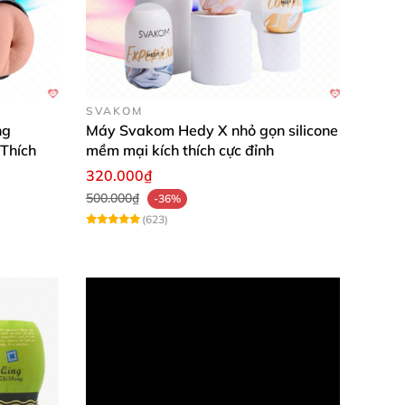
ác kích thước đa dạng khác)
. Kích thước nhỏ
giúp chàng trông thấy rõ cậu “nhỏ” ra vào bên
SVAKOM
ng
Máy Svakom Hedy X nhỏ gọn silicone
 Thích
mềm mại kích thích cực đỉnh
320.000₫
500.000₫
-36%
(623)
 dục
. Sản phẩm sở hữu
các tính năng nổi bật