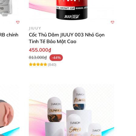
JIUUY
B chính
Cốc Thủ Dâm JIUUY 003 Nhỏ Gọn
Tinh Tế Bảo Mật Cao
455.000₫
813.000₫
-44%
(840)