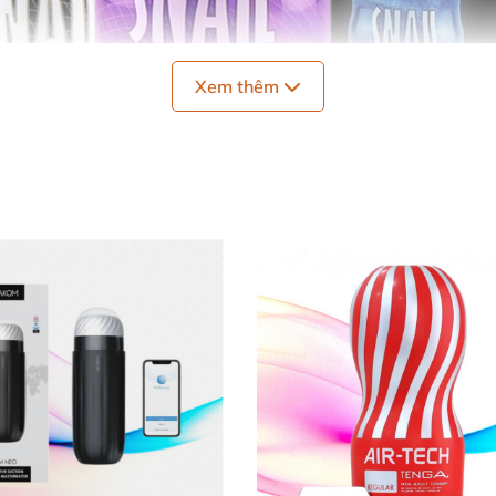
Xem thêm
Cốc thủ dâm SNAIL
ứ từ USA là một sản phẩm
cốc thủ dâm
dành cho nam giới
đạo
, kết hợp
với bi
và
những đường gợn sóng
. Đem lại kh
ược chứng nhận an toàn cho sức khỏe
, phù hợp
với ngay
o mắc phải bệnh truyền nhiễm tình dục.