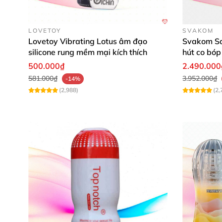
LOVETOY
SVAKOM
Lovetoy Vibrating Lotus âm đạo
Svakom Sa
silicone rung mềm mại kích thích
hút co bóp
500.000₫
2.490.000
581.000₫
3.952.000₫
-14%
(2,988)
(2,