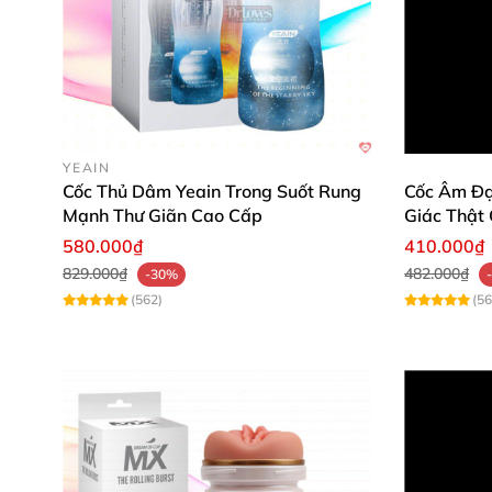
Thiết kế có bi nổi kết hợp
với
những đường 
Thỏa mãn dục vọng theo cách an toàn
và 
Được làm từ chất liệu cao cấp
, mô phỏng 
Kết cấu trong suốt giúp bạn nhìn thấy c
YEAIN
Cốc Thủ Dâm Yeain Trong Suốt Rung
Cốc Âm Đạ
Khả năng chống thấm nước nên
có thể sử
Mạnh Thư Giãn Cao Cấp
Giác Thật
580.000₫
Thiết kế nhỏ gọn
, dễ dàng mang theo tro
410.000₫
829.000₫
482.000₫
-30%
So
với “ăn bánh trả tiền”
, sản phẩm giúp b
(562)
(56
Chất liệu silicon cao cấp
có thể dễ dàng vệ
Thời hạn sử dụng lên đế 5 năm kể từ ngày
===>>> Tham khảo: máy thủ dâm tự động