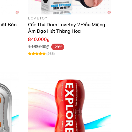
LOVETOY
hật Bản
Cốc Thủ Dâm Lovetoy 2 Đầu Miệng
Âm Đạo Hút Thăng Hoa
840.000₫
1.183.000₫
-29%
(955)