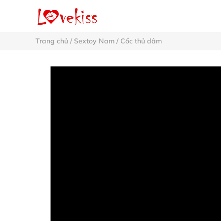
Trang chủ
/
Sextoy Nam
/
Cốc thủ dâm