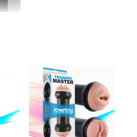
 vô cùng phổ biến
hiện nay
. Sản phẩm
được
oái cảm chân thật
, tựa như bạn đang thực sự
 cả làn da nhạy cảm nhất
. Nam giới
có thể