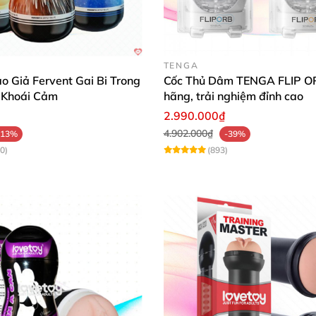
TENGA
 Giả Fervent Gai Bi Trong
Cốc Thủ Dâm TENGA FLIP OR
 Khoái Cảm
hãng, trải nghiệm đỉnh cao
2.990.000₫
4.902.000₫
-13%
-39%
0)
(893)
Chất liệu mềm mại không gây đâu trong
quá trình sử dụng