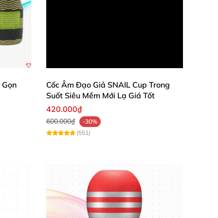
 cảm giác đê mê như thật.
sự thoải mái cho “cậu nhỏ”.
ỏ Gọn
Cốc Âm Đạo Giả SNAIL Cup Trong
Suốt Siêu Mềm Mới Lạ Giá Tốt
420.000₫
600.000₫
-30%
(551)