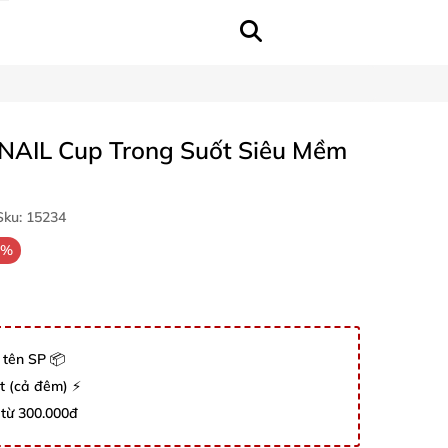
NAIL Cup Trong Suốt Siêu Mềm
ku:
15234
0%
 tên SP 📦
út (cả đêm) ⚡
 từ 300.000đ