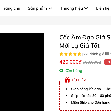
Trang chủ
Sản phẩm
Thương hiệu
Liên hệ
Cốc Âm Đạo Giả S
Mới Lạ Giá Tốt
|
551 đánh giá
|
S
420.000₫
600.000₫
-3
Còn hàng
ƯU ĐIỂM
Giao hàng kín đáo - Che
Ship hỏa tốc 30 - 60 ph
Miễn Ship cho đơn hàng