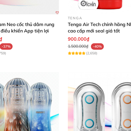
TENGA
m Neo cốc thủ dâm rung
Tenga Air Tech chính hãng N
 điều khiển App tiện lợi
cao cấp mới seal giá tốt
₫
900.000₫
1.500.000₫
-37%
-40%
759)
(2,658)