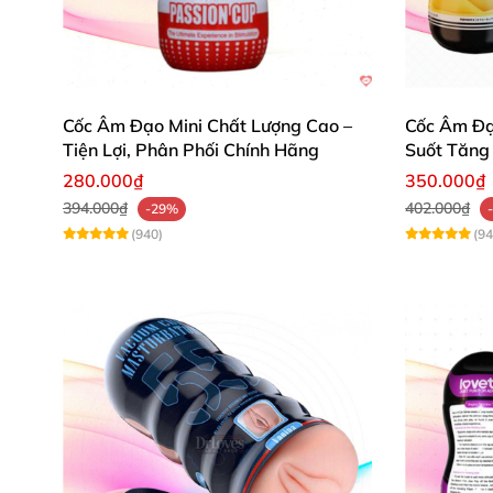
Cốc Âm Đạo Mini Chất Lượng Cao –
Cốc Âm Đạo
Tiện Lợi, Phân Phối Chính Hãng
Suốt Tăng
280.000₫
350.000₫
394.000₫
402.000₫
-29%
(940)
(94