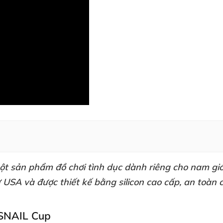
ột sản phẩm
đồ chơi tình dục
dành
riêng cho nam giớ
từ USA
và
được thiết kế bằng silicon cao cấp
, an toàn 
ả SNAIL Cup