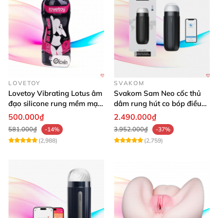
LOVETOY
SVAKOM
Lovetoy Vibrating Lotus âm
Svakom Sam Neo cốc thủ
đạo silicone rung mềm mại
dâm rung hút co bóp điều
kích thích
khiển App tiện lợi
500.000₫
2.490.000₫
581.000₫
3.952.000₫
-14%
-37%
(2,988)
(2,759)