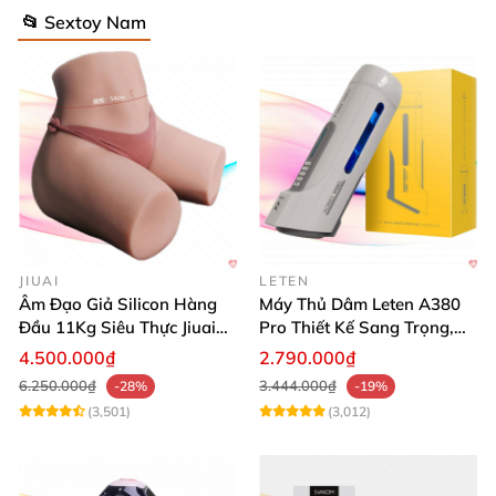
📂 Sextoy Nam
JIUAI
LETEN
Âm Đạo Giả Silicon Hàng
Máy Thủ Dâm Leten A380
Đầu 11Kg Siêu Thực Jiuai
Pro Thiết Kế Sang Trọng,
Nhật
Cảm Giác Thật
4.500.000₫
2.790.000₫
6.250.000₫
3.444.000₫
-28%
-19%
(3,501)
(3,012)