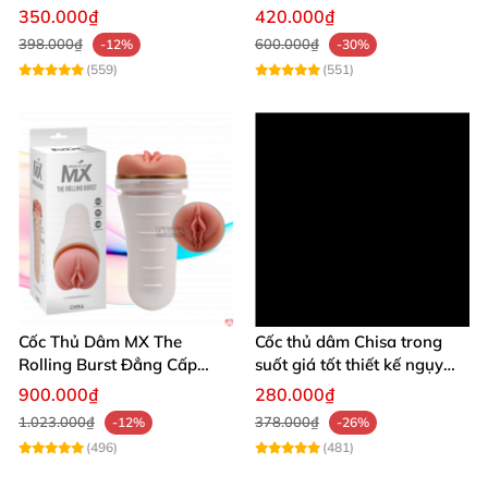
Mại
Lạ Giá Tốt
350.000₫
420.000₫
398.000₫
600.000₫
-12%
-30%
(559)
(551)
Cốc Thủ Dâm MX The
Cốc thủ dâm Chisa trong
Rolling Burst Đẳng Cấp
suốt giá tốt thiết kế ngụy
Ngụy Trang Tinh Tế
trang
900.000₫
280.000₫
1.023.000₫
378.000₫
-12%
-26%
(496)
(481)