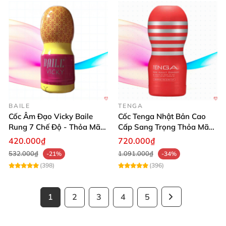
BAILE
TENGA
Cốc Âm Đạo Vicky Baile
Cốc Tenga Nhật Bản Cao
Rung 7 Chế Độ - Thỏa Mãn
Cấp Sang Trọng Thỏa Mãn
Tối Đa
Tuyệt Đỉnh
420.000₫
720.000₫
532.000₫
1.091.000₫
-21%
-34%
(398)
(396)
1
2
3
4
5