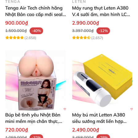
TENGA
LETEN
Tenga Air Tech chính hãng
Máy rung thụt Leten A380
Nhật Bản cao cấp mới seal
V.4 sưởi ấm, màn hình LCD,
giá tốt
cực đã
900.000₫
2.990.000₫
1.500.000₫
3.397.000₫
-40%
-12%
(2,658)
(2,657)
Búp bê tình yêu Nhật Bản
Máy bú mút Letten A380
mini mềm mịn chân thực,
siêu sướng mất liền hợp
mông tròn quyến rũ
chói
720.000₫
2.490.000₫
1.059.000₫
3.458.000₫
-32%
-28%