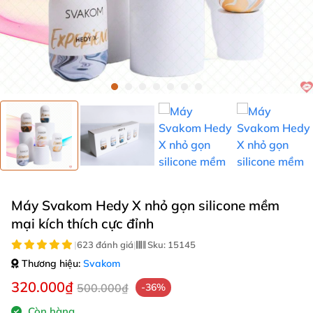
Máy Svakom Hedy X nhỏ gọn silicone mềm
mại kích thích cực đỉnh
|
623 đánh giá
|
Sku:
15145
Thương hiệu:
Svakom
320.000₫
500.000₫
-36%
Còn hàng