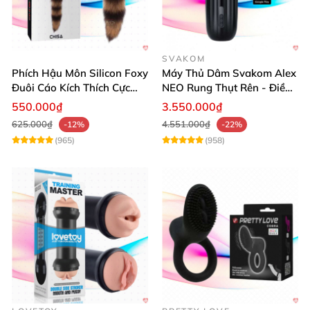
SVAKOM
Phích Hậu Môn Silicon Foxy
Máy Thủ Dâm Svakom Alex
Đuôi Cáo Kích Thích Cực
NEO Rung Thụt Rên - Điều
Đỉnh
Khiển App, Siêu Phê
550.000₫
3.550.000₫
625.000₫
4.551.000₫
-12%
-22%
(965)
(958)