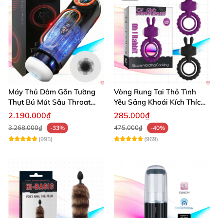
Máy Thủ Dâm Gắn Tường
Vòng Rung Tai Thỏ Tình
Thụt Bú Mút Sâu Throat
Yêu Sảng Khoái Kích Thích
Cao Cấp
Mạnh
2.190.000₫
285.000₫
3.268.000₫
475.000₫
-33%
-40%
(995)
(969)