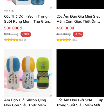
YEAIN
Cốc Thủ Dâm Yeain Trong
Cốc Âm Đạo Giả Mini Siêu
Suốt Rung Mạnh Thư Giãn
Mềm Cảm Giác Thật Ôm
Cao Cấp
Khít
580.000₫
410.000₫
829.000₫
482.000₫
-30%
-15%
(562)
(560)
Âm Đạo Giả Silicon Qing
Cốc Âm Đạo Giả SNAIL Cup
Nhỏ Gọn Siêu Thực Mềm
Trong Suốt Siêu Mềm Mới