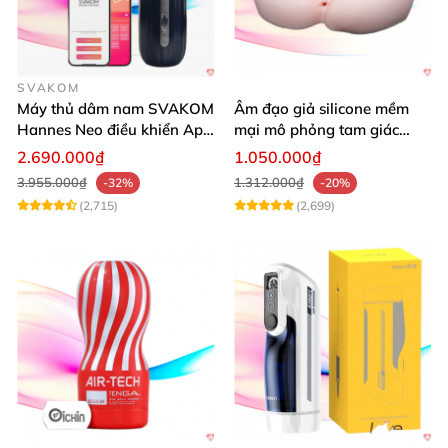
SVAKOM
Máy thủ dâm nam SVAKOM
Âm đạo giả silicone mềm
Hannes Neo điều khiển App
mại mô phỏng tam giác
tiện lợi
vàng sexy
2.690.000₫
1.050.000₫
3.955.000₫
1.312.000₫
-32%
-20%
(2,715)
(2,699)