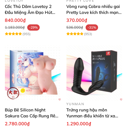
LOVETOY
PRETTY LOVE
Cốc Thủ Dâm Lovetoy 2
Vòng rung Cobra nhiều gai
Đầu Miệng Âm Đạo Hút
Pretty Love kích thích mạnh
Thăng Hoa
tăng khoái cảm
840.000₫
370.000₫
1.183.000₫
536.000₫
-29%
-31%
(955)
(953)
YUNMAN
Búp Bê Silicon Night
Trứng rung hậu môn
Sakura Cao Cấp Rung Rên
Yunman điều khiển từ xa
Thực Tế
quai đeo kích thích
2.780.000₫
1.290.000₫