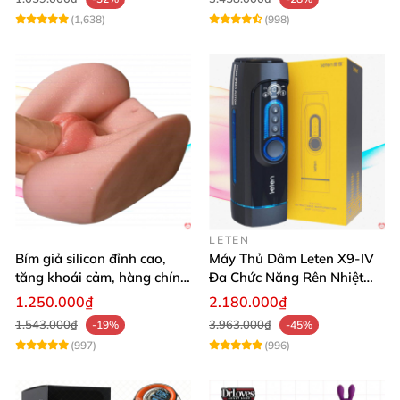
(1,638)
(998)
LETEN
Bím giả silicon đỉnh cao,
Máy Thủ Dâm Leten X9-IV
tăng khoái cảm, hàng chính
Đa Chức Năng Rên Nhiệt
hãng SHP1391
Bật Đỉnh
1.250.000₫
2.180.000₫
1.543.000₫
3.963.000₫
-19%
-45%
(997)
(996)