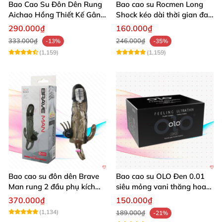
Bao Cao Su Đôn Dên Rung
Bao cao su Rocmen Long
Aichao Hồng Thiết Kế Gân
Shock kéo dài thời gian đa
Sọc Mới
tính năng 12 cái
290.000₫
160.000₫
333.000₫
246.000₫
-13%
-35%
(1,159)
(1,159)
Bao cao su đôn dên Brave
Bao cao su OLO Đen 0.01
Man rung 2 đầu phụ kích
siêu mỏng vani thăng hoa
thích
pk 10 cái
370.000₫
150.000₫
(1,134)
189.000₫
-21%