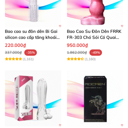
Bao cao su đôn dên Bi Gai
Bao Cao Su Đôn Dên FRRK
silicon cao cấp tăng khoái
FR-303 Chó Sói Có Quai
cảm
Đeo An Toàn
220.000₫
950.000₫
337.000₫
1.862.000₫
-35%
-49%
(1,161)
(1,160)