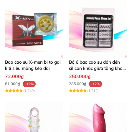
Bao cao su X-men bi to gai
Bộ 6 bao cao su đôn dên
li ti siêu mỏng kéo dài
silicon khúc giữa tăng khoái
cảm kéo dài quan hệ
72.000₫
250.000₫
81.000₫
285.000₫
-12%
-12%
(1,240)
(1,212)