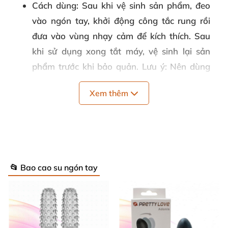
Cách dùng
: Sau khi vệ sinh sản phẩm, đeo
vào ngón tay, khởi động công tắc rung rồi
đưa vào vùng nhạy cảm để kích thích. Sau
khi sử dụng xong tắt máy, vệ sinh lại sản
phẩm trước khi bảo quản. Lưu ý: Nên dùng
kèm gel bôi trơn để mang đến cảm giác tốt
Xem thêm
nhất.
Kích thước
:
8.2 cm x 2.5 cm x 5.2 cm
Quy cách
: Hộp 1 cái
Năng nượng
: 3 pin LR41
📂 Bao cao su ngón tay
Thương hiệu
: Pretty Love
Bảo quản
: Nơi khô ráo thoáng mát
Hạn sử dụng
: 05 năm.