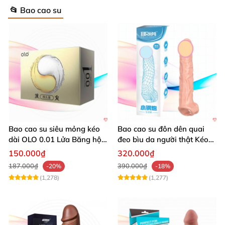
📂 Bao cao su
Bao cao su siêu mỏng kéo
Bao cao su đôn dên quai
dài OLO 0.01 Lửa Băng hộp
đeo bìu da người thật Kéo
10 cái
dài thời gian yêu
150.000₫
320.000₫
187.000₫
390.000₫
-20%
-18%
(1,278)
(1,277)