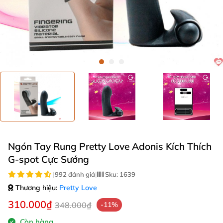
Ngón Tay Rung Pretty Love Adonis Kích Thích
G-spot Cực Sướng
|
992 đánh giá
|
Sku:
1639
Thương hiệu:
Pretty Love
310.000₫
348.000₫
-11%
Còn hàng