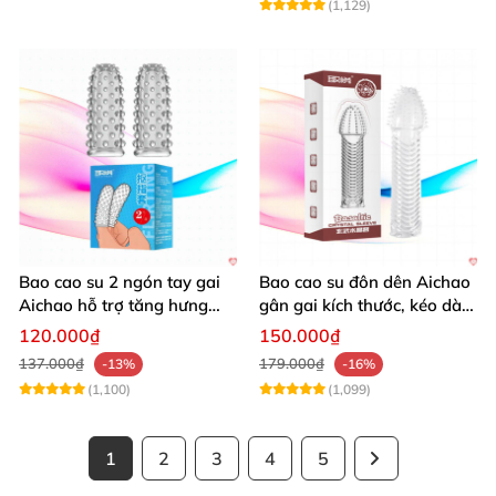
(1,129)
Bao cao su 2 ngón tay gai
Bao cao su đôn dên Aichao
Aichao hỗ trợ tăng hưng
gân gai kích thước, kéo dài,
phấn quan hệ
thăng hoa
120.000₫
150.000₫
137.000₫
179.000₫
-13%
-16%
(1,100)
(1,099)
1
2
3
4
5