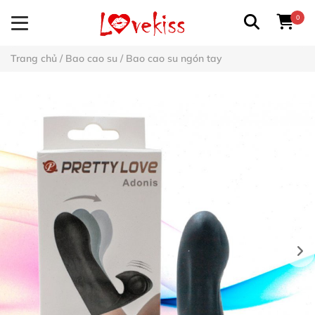
0
Trang chủ
/
Bao cao su
/
Bao cao su ngón tay