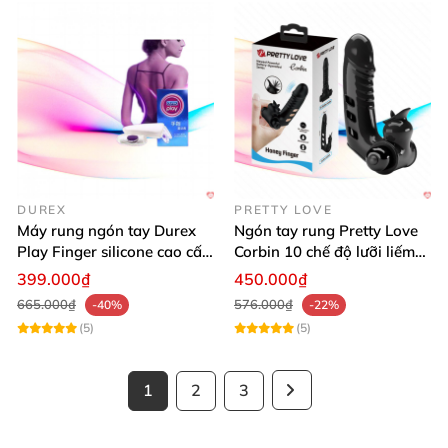
DUREX
PRETTY LOVE
Máy rung ngón tay Durex
Ngón tay rung Pretty Love
Play Finger silicone cao cấp
Corbin 10 chế độ lưỡi liếm
dễ dùng
kích thích
399.000₫
450.000₫
665.000₫
576.000₫
-40%
-22%
(5)
(5)
1
2
3