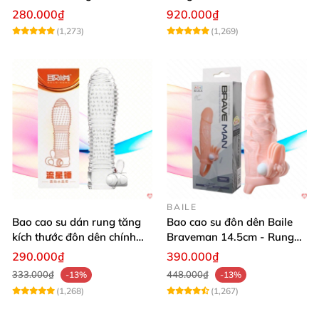
khủng
Đầu 6 Màu
280.000₫
920.000₫
(1,273)
(1,269)
BAILE
Bao cao su dán rung tăng
Bao cao su đôn dên Baile
kích thước đôn dên chính
Braveman 14.5cm - Rung
hãng Aichao
điểm G, kích thích cực đỉnh
290.000₫
390.000₫
333.000₫
448.000₫
-13%
-13%
(1,268)
(1,267)