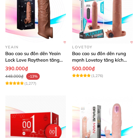
YEAIN
LOVETOY
Bao cao su đôn dên Yeain
Bao cao su đôn dên rung
Lock Love Raytheon tăng
mạnh Lovetoy tăng kích
kích thước mạnh mẽ
thước cực đã
390.000₫
500.000₫
(1,276)
448.000₫
-13%
(1,277)