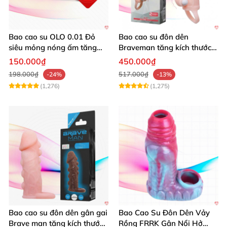
Bao cao su OLO 0.01 Đỏ
Bao cao su đôn dên
siêu mỏng nóng ấm tăng
Braveman tăng kích thước
khoái cảm hộp 10
rung mạnh đeo quai
150.000₫
450.000₫
198.000₫
517.000₫
-24%
-13%
(1,276)
(1,275)
Bao cao su đôn dên gân gai
Bao Cao Su Đôn Dên Vảy
Brave man tăng kích thước
Rồng FRRK Gân Nổi Hở