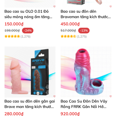
Bao cao su OLO 0.01 Đỏ
Bao cao su đôn dên
siêu mỏng nóng ấm tăng
Braveman tăng kích thước
khoái cảm hộp 10
rung mạnh đeo quai
150.000₫
450.000₫
198.000₫
517.000₫
-24%
-13%
(1,276)
(1,275)
Bao cao su đôn dên gân gai
Bao Cao Su Đôn Dên Vảy
Brave man tăng kích thước
Rồng FRRK Gân Nổi Hở
khủng
Đầu 6 Màu
280.000₫
920.000₫