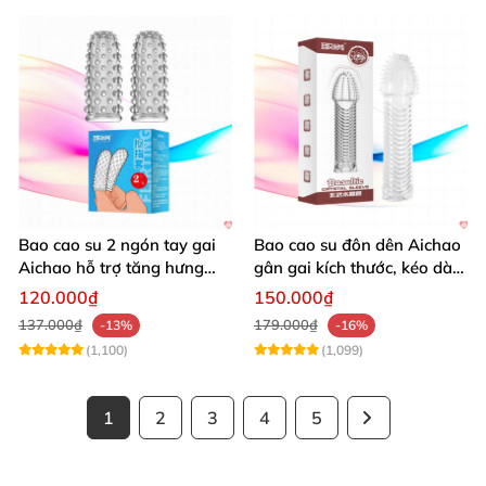
Bao cao su 2 ngón tay gai
Bao cao su đôn dên Aichao
Aichao hỗ trợ tăng hưng
gân gai kích thước, kéo dài,
phấn quan hệ
thăng hoa
120.000₫
150.000₫
137.000₫
179.000₫
-13%
-16%
(1,100)
(1,099)
1
2
3
4
5