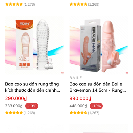
(1,273)
(1,269)
BAILE
Bao cao su dán rung tăng
Bao cao su đôn dên Baile
kích thước đôn dên chính
Braveman 14.5cm - Rung
hãng Aichao
điểm G, kích thích cực đỉnh
290.000₫
390.000₫
333.000₫
448.000₫
-13%
-13%
(1,268)
(1,267)