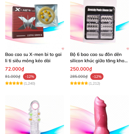
Bao cao su X-men bi to gai
Bộ 6 bao cao su đôn dên
li ti siêu mỏng kéo dài
silicon khúc giữa tăng khoái
cảm kéo dài quan hệ
72.000₫
250.000₫
81.000₫
285.000₫
-12%
-12%
(1,240)
(1,212)