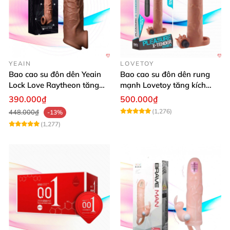
YEAIN
LOVETOY
Bao cao su đôn dên Yeain
Bao cao su đôn dên rung
Lock Love Raytheon tăng
mạnh Lovetoy tăng kích
kích thước mạnh mẽ
thước cực đã
390.000₫
500.000₫
(1,276)
448.000₫
-13%
(1,277)