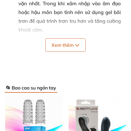
vặn nhất. Trong khi xâm nhập vào âm đạo
hoặc hậu môn bạn tình nên sử dụng gel bôi
trơn để quá trình trơn tru hơn và tăng cường
khoái cảm.
Quy cách
: Hộp 2 cái
Xem thêm
Thương hiệu
: Aichao
Bảo quản
: Nơi kín đáo, thoáng mát
Hạn sử dụng
: 05 năm
📂 Bao cao su ngón tay
Giới thiệu Bao cao su 2 ngón tay ngắn
Aichao - Gân gai nổi - Hộp 2 cái
Các quý ông không nên phớt lờ khúc dạo đầu, bởi đó