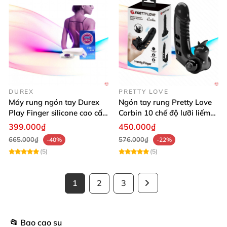
DUREX
PRETTY LOVE
Máy rung ngón tay Durex
Ngón tay rung Pretty Love
Play Finger silicone cao cấp
Corbin 10 chế độ lưỡi liếm
dễ dùng
kích thích
399.000₫
450.000₫
665.000₫
576.000₫
-40%
-22%
(5)
(5)
1
2
3
📂 Bao cao su