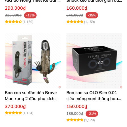
Aichao Hồng Thiết Kế Gân
Shock kéo dài thời gian đa
Sọc Mới
tính năng 12 cái
290.000₫
160.000₫
333.000₫
246.000₫
-13%
-35%
(1,159)
(1,159)
Bao cao su đôn dên Brave
Bao cao su OLO Đen 0.01
Man rung 2 đầu phụ kích
siêu mỏng vani thăng hoa
thích
pk 10 cái
370.000₫
150.000₫
(1,134)
189.000₫
-21%
(1,129)