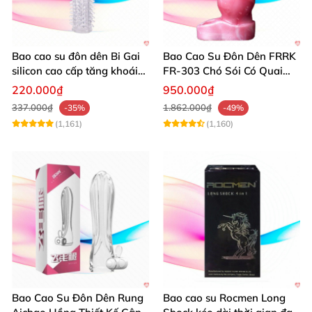
Bao cao su đôn dên Bi Gai
Bao Cao Su Đôn Dên FRRK
silicon cao cấp tăng khoái
FR-303 Chó Sói Có Quai
cảm
Đeo An Toàn
220.000₫
950.000₫
337.000₫
1.862.000₫
-35%
-49%
(1,161)
(1,160)
Bao Cao Su Đôn Dên Rung
Bao cao su Rocmen Long