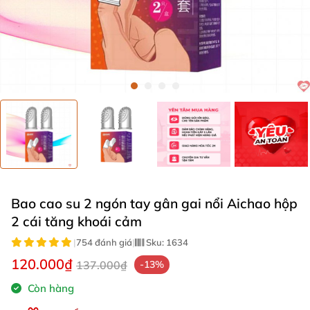
Bao cao su 2 ngón tay gân gai nổi Aichao hộp
2 cái tăng khoái cảm
|
754 đánh giá
|
Sku:
1634
120.000₫
137.000₫
-13%
Còn hàng