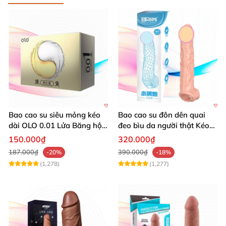
Bao cao su siêu mỏng kéo
Bao cao su đôn dên quai
dài OLO 0.01 Lửa Băng hộp
đeo bìu da người thật Kéo
10 cái
dài thời gian yêu
150.000₫
320.000₫
187.000₫
390.000₫
-20%
-18%
(1,278)
(1,277)