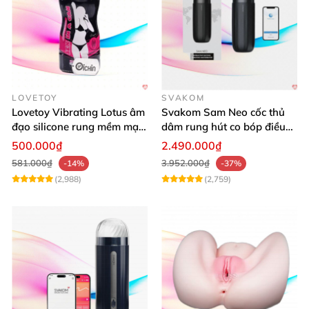
LOVETOY
SVAKOM
Lovetoy Vibrating Lotus âm
Svakom Sam Neo cốc thủ
đạo silicone rung mềm mại
dâm rung hút co bóp điều
kích thích
khiển App tiện lợi
500.000₫
2.490.000₫
581.000₫
3.952.000₫
-14%
-37%
(2,988)
(2,759)