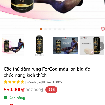
Cốc thủ dâm rung ForGod mẫu lon bia đa
chức năng kích thích
|
8 đánh giá
|
Sku:
15085
550.000₫
887.000₫
-38%
Còn hàng