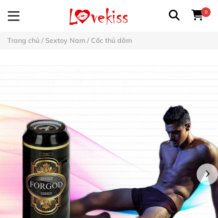
0
Trang chủ
/
Sextoy Nam
/
Cốc thủ dâm