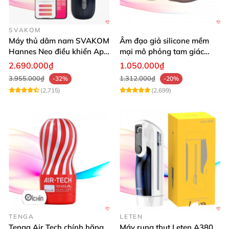
SVAKOM
Máy thủ dâm nam SVAKOM
Âm đạo giả silicone mềm
Hannes Neo điều khiển App
mại mô phỏng tam giác
tiện lợi
vàng sexy
2.690.000₫
1.050.000₫
3.955.000₫
1.312.000₫
-32%
-20%
(2,715)
(2,699)
TENGA
LETEN
Tenga Air Tech chính hãng
Máy rung thụt Leten A380