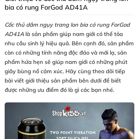
bia có rung ForGod AD41A
Cốc thủ dâm ngụy trang lon bia có rung
ForGod
AD41A
là sản phẩm giúp nam giới
có thể tỏa
nhu cầu sinh lý hiệu quả
.
Bên cạnh đó
, sản phẩm
còn có
những tính năng độc đáo
và mới lạ
, sản
phẩm hứa hẹn
sẽ giúp nam giới có
những phút
giây bùng nổ cảm xúc
. Hãy cùng theo dõi tiếp
bài viết giới thiệu sản phẩm bên dưới
để biết
được
những ưu điểm đó là gì
các bạn
nhé.