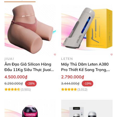
Loại sản phẩm
Cốc thủ dâm có rung
Thương hiệu
OEM
JIUAI
LETEN
Âm Đạo Giả Silicon Hàng
Máy Thủ Dâm Leten A380
Đầu 11Kg Siêu Thực Jiuai
Pro Thiết Kế Sang Trọng,
Nhật
Cảm Giác Thật
4.500.000₫
2.790.000₫
6.250.000₫
3.444.000₫
-28%
-19%
(3,501)
(3,012)