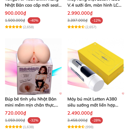
Nhật Bản cao cấp mới seal
V.4 sưởi ấm, màn hình LCD,
giá tốt
cực đã
900.000₫
2.990.000₫
1.500.000₫
3.397.000₫
-40%
-12%
(2,658)
(2,657)
Búp bê tình yêu Nhật Bản
Máy bú mút Letten A380
mini mềm mịn chân thực,
siêu sướng mất liền hợp
mông tròn quyến rũ
chói
720.000₫
2.490.000₫
1.059.000₫
3.458.000₫
-32%
-28%
(1,638)
(998)