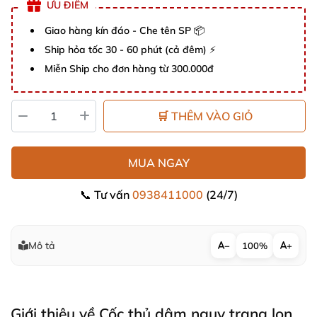
ƯU ĐIỂM
Giao hàng kín đáo - Che tên SP 📦
Ship hỏa tốc 30 - 60 phút (cả đêm) ⚡
Miễn Ship cho đơn hàng từ 300.000đ
🛒 THÊM VÀO GIỎ
MUA NGAY
📞 Tư vấn
0938411000
(24/7)
Mô tả
−
100%
+
Giới thiệu về Cốc thủ dâm ngụy trang lon