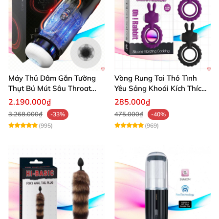
Máy Thủ Dâm Gắn Tường
Vòng Rung Tai Thỏ Tình
Thụt Bú Mút Sâu Throat
Yêu Sảng Khoái Kích Thích
Cao Cấp
Mạnh
2.190.000₫
285.000₫
3.268.000₫
475.000₫
-33%
-40%
(995)
(969)