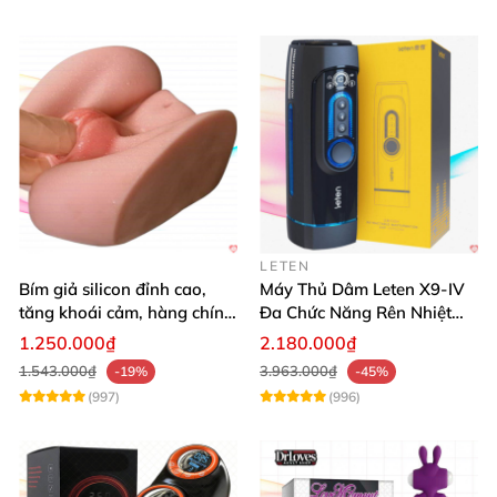
LETEN
Bím giả silicon đỉnh cao,
Máy Thủ Dâm Leten X9-IV
tăng khoái cảm, hàng chính
Đa Chức Năng Rên Nhiệt
hãng SHP1391
Bật Đỉnh
1.250.000₫
2.180.000₫
1.543.000₫
3.963.000₫
-19%
-45%
(997)
(996)