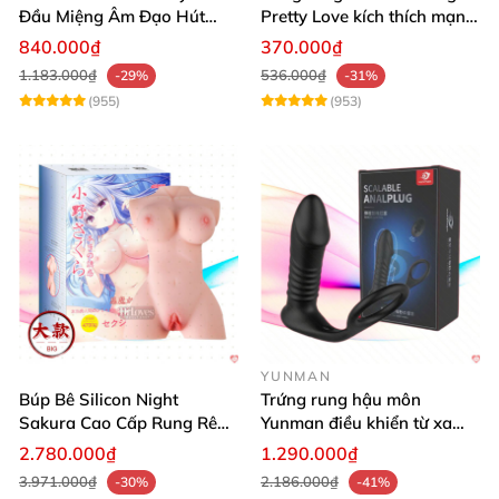
Đầu Miệng Âm Đạo Hút
Pretty Love kích thích mạnh
Thăng Hoa
tăng khoái cảm
840.000₫
370.000₫
1.183.000₫
536.000₫
-29%
-31%
(955)
(953)
YUNMAN
Búp Bê Silicon Night
Trứng rung hậu môn
Sakura Cao Cấp Rung Rên
Yunman điều khiển từ xa
Thực Tế
quai đeo kích thích
2.780.000₫
1.290.000₫
3.971.000₫
2.186.000₫
-30%
-41%