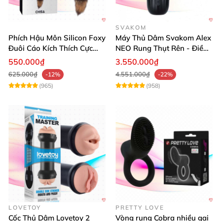
SVAKOM
Phích Hậu Môn Silicon Foxy
Máy Thủ Dâm Svakom Alex
Đuôi Cáo Kích Thích Cực
NEO Rung Thụt Rên - Điều
Đỉnh
Khiển App, Siêu Phê
550.000₫
3.550.000₫
625.000₫
4.551.000₫
-12%
-22%
(965)
(958)
LOVETOY
PRETTY LOVE
Cốc Thủ Dâm Lovetoy 2
Vòng rung Cobra nhiều gai