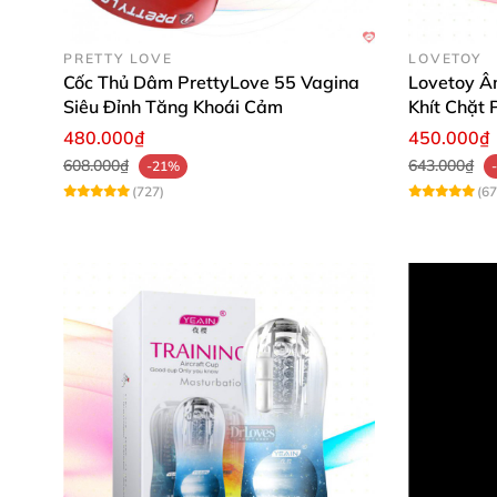
PRETTY LOVE
LOVETOY
Cốc thủ dâm cho nam Tenga Bo
Cốc Thủ Dâm PrettyLove 55 Vagina
Lovetoy Â
Siêu Đỉnh Tăng Khoái Cảm
Khít Chặt 
Có thể nói
, khi thủ dâm cùng
với cốc Tenga B
480.000₫
450.000₫
không
. Từ đó
sẽ giúp cho nam giới thích thú h
608.000₫
643.000₫
-21%
(727)
(67
Cốc thủ dâm cho nam T
Cách sử dụng
, vệ sinh
và bảo quản C
Cốc thủ dâm
có thể dễ dàng lộn ngược ra
để 
nhiễm cho dương vật.
Nên nhớ lau thật khô trước khi sử dụng
và bả