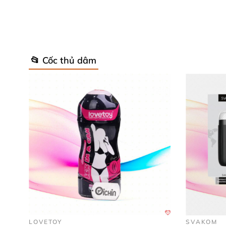
📂 Cốc thủ dâm
Cốc thủ 
Thông tin chi tiết
của Cốc thủ dâm c
Tên sản phẩm: Cốc thủ dâm cho nam Tenga 
Mã sản phẩm: DC13K
Thể loại: Cốc thủ dâm
, Đồ chơi cho nam
Tính năng: Hỗ trợ nam giới thủ dâm
được nhi
LOVETOY
SVAKOM