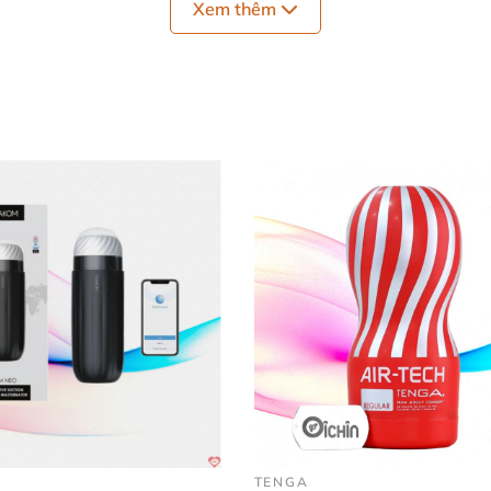
Xem thêm
dâm cho nam Tenga Bobble Crazy Cubes có thiết kế trong suốt
và đ
ho nam Tenga Bobble Crazy Cubes
Bobble Crazy Cubes
ều khoái cảm
, giải tỏa nhu cầu sinh lý phái mạnh.
TENGA