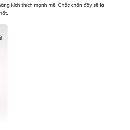
năng kích thích mạnh mẽ
.
Chắc chắn đây
sẽ là
hất.