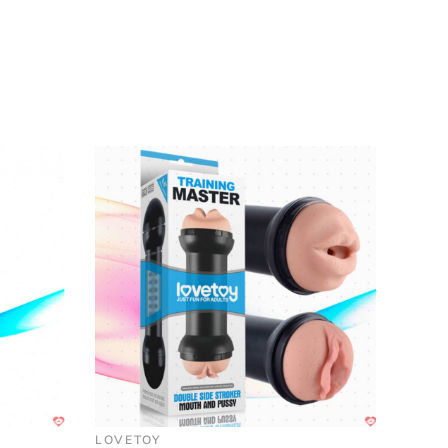
ầy lạ mắt.
LOVETOY