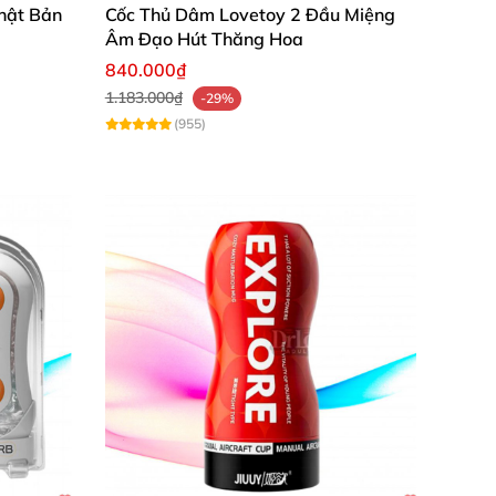
hật Bản
Cốc Thủ Dâm Lovetoy 2 Đầu Miệng
Âm Đạo Hút Thăng Hoa
840.000₫
1.183.000₫
-29%
(955)
àu sắc
. Nên
đã gây ấn tượng mạnh cho nam
hình dạng cốc thủ dâm hình trụ trong suốt
i siêu mềm
sẽ mang đến một cảm giác tự