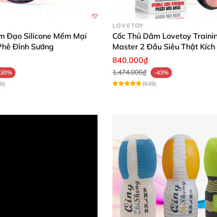
LOVETOY
bble Crazy Cubes có 5 khối vuông chuyển động lên xuống mang đế
m Đạo Silicone Mềm Mại
Cốc Thủ Dâm Lovetoy Traini
Phê Đỉnh Sướng
Master 2 Đầu Siêu Thật Kích
obble này
sẽ mang tới cho nam giới sự thăng hoa hơn gấ
840.000₫
ơn trong việc giải tỏa nhu cầu sinh lý điều đặn
, đem đến n
1.474.000₫
-30%
-43%
6)
(649)
enga Bobble Crazy Cubes là món đồ chơi giúp nam giới thủ dâm m
ốc thủ dâm cho nam Tenga Bobble Crazy Cub
rửa nên
các bạn cần vệ sinh cốc kỹ lưỡng trước
và sau kh
o quản
nhé
để tránh bị ẩm mốc.