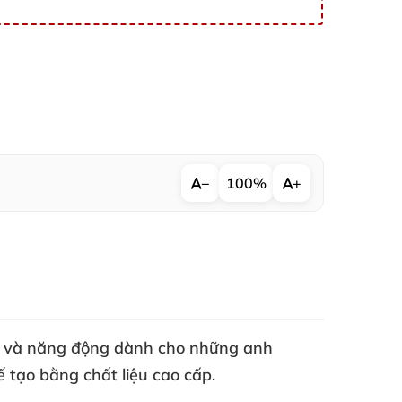
−
100%
+
c
và năng động dành cho
những anh
ế tạo bằng chất liệu cao cấp.