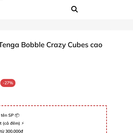
Tenga Bobble Crazy Cubes cao
-27%
 tên SP 📦
út (cả đêm) ⚡
 từ 300.000đ