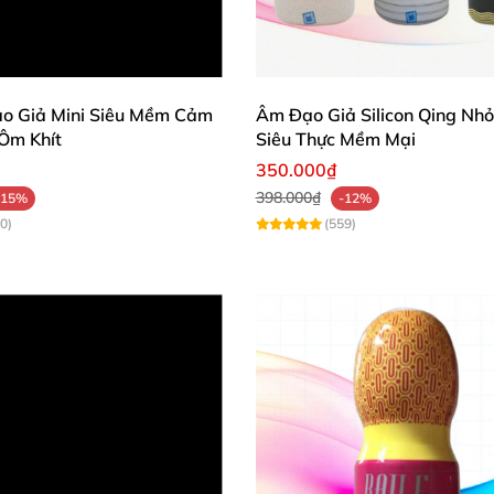
thủ dâm cho nam Tenga Bobble Crazy Cubes dễ dàng rửa sạch
với
nhiều khoái cảm hơn khi thủ dâm
với cốc
thì anh em nên
o Giả Mini Siêu Mềm Cảm
Âm Đạo Giả Silicon Qing Nh
 Ôm Khít
Siêu Thực Mềm Mại
bao cao su
để khi xuất tinh
thì bao cao su
sẽ chứa đựng ti
350.000₫
398.000₫
-15%
-12%
0)
(559)
 đáo
, không ẩm ướt
, có nhiệt độ thấp
. Tránh
để ở nơi có n
hế không nên sử dụng chung
với người khác
để tránh lây 