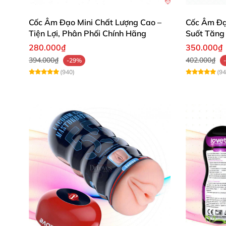
sướng khó tả.
Cốc Âm Đạo Mini Chất Lượng Cao –
Cốc Âm Đạo
Tiện Lợi, Phân Phối Chính Hãng
Suốt Tăng
Cốc thủ dâm cho
280.000₫
350.000₫
394.000₫
402.000₫
-29%
Ngoài ra
, nhờ
được cấu tạo từ chất liệu elast
(940)
(94
nhiều khoái cảm hơn
. Đây còn là một loại vật 
hề gây đau hay tổn thương
,
rất an toàn cho 
Khi cầm cốc thủ dâm Tenga Bobble Crazy Cu
thiết kế khép kín
và sự bố trí hợp lý
của
những
Cốc thủ dâm cho nam Tenga Bobble C
Khi nam giới thao tác tự sướng thụt lên thụt
Giống như sự kích thích
của
những động tác m
từng khoái cảm
mà cốc thủ dâm này mang lại