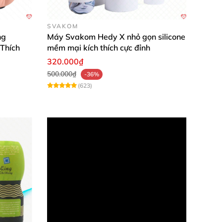
SVAKOM
n cảm giác sung sướng khó tả.
ng
Máy Svakom Hedy X nhỏ gọn silicone
 Thích
mềm mại kích thích cực đỉnh
p nhiều lần so
với việc thủ dâm bằng tay
320.000₫
hiều lợi ích cho sức khỏe
và tinh thần.
500.000₫
-36%
(623)
ột cách đầy khoái cảm.
es
i sử dụng
để tránh nhiễm khuẩn gây viêm