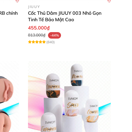
JIUUY
B chính
Cốc Thủ Dâm JIUUY 003 Nhỏ Gọn
Tinh Tế Bảo Mật Cao
 mẽ bên trong lõi.
455.000₫
813.000₫
-44%
 giúp nam giới dễ dàng thủ dâm
và mang lại
(840)
ên vùng da nhạy cảm
của dương vật
sẽ không
m mại
tuyệt đối
. Đồng thời
,
với phần lõi
được
 em
sẽ ngay lập tức cảm nhận
được sự ôm khít.
sự massage mạnh mẽ lên dương vật.
ẽ liên tục tạo sự ma sát lên thân dương vật
.
àng ấm lên
và nam giới
sẽ cảm nhận rõ hơn