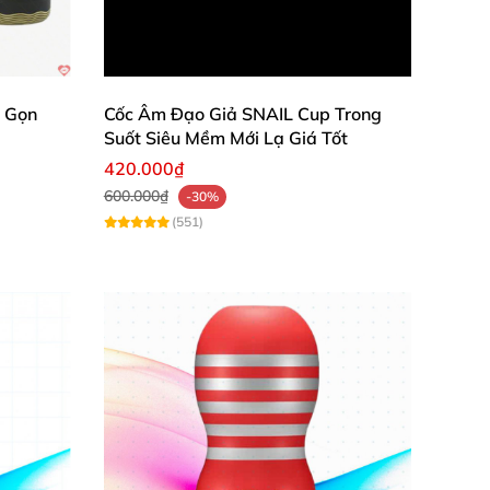
 nước.
 lựa chọn thêm cho mình một dòng gel bôi
ỏ Gọn
Cốc Âm Đạo Giả SNAIL Cup Trong
Suốt Siêu Mềm Mới Lạ Giá Tốt
nh dịch
, tránh làm vấy bẩn lõi cốc gây khó
420.000₫
600.000₫
-30%
(551)
hiệt độ cao
và có ánh nắng mặt trời chiếu vào
.
nhiễm
các bệnh qua đường tình dục
nhé.