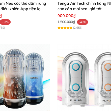
m Neo cốc thủ dâm rung
Tenga Air Tech chính hãng N
 điều khiển App tiện lợi
cao cấp mới seal giá tốt
₫
900.000₫
1.500.000₫
-37%
-40%
759)
(2,658)
ng bên trong lõi
dâm cho nam Tenga Bobble Crazy Cubes
ubes
mang đậm ngôn ngữ thiết kế đầy lạ mắt
và nhiều m
những bạn nam yêu thích sự trẻ trung
.
Bên ngoài
vẫn là 
vuông
có thể chuyển động lên xuống
. Cùng
với thiết kế lõ