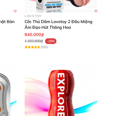
LOVETOY
hật Bản
Cốc Thủ Dâm Lovetoy 2 Đầu Miệng
Âm Đạo Hút Thăng Hoa
840.000₫
1.183.000₫
-29%
g lâu hơn hơn.
(955)