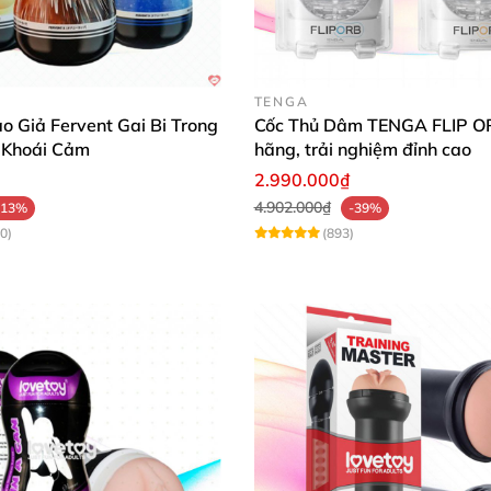
TENGA
 Giả Fervent Gai Bi Trong
Cốc Thủ Dâm TENGA FLIP OR
 Khoái Cảm
hãng, trải nghiệm đỉnh cao
2.990.000₫
4.902.000₫
-13%
-39%
0)
(893)
Kích thước
của Cốc thủ dâm cầm tay cao cấp dành cho nam
dâm cầm tay cao cấp dành cho nam RC-015 
m RC-015 AD79K
được làm từ chất liệu cao cấp là ABS
và 
c làm từ nhựa ABS cô cùng cứng cáp
, có khả năng chịu 