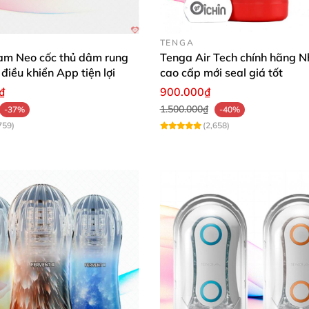
 dành cho nam RC-015.
TENGA
m Neo cốc thủ dâm rung
Tenga Air Tech chính hãng N
 điều khiển App tiện lợi
cao cấp mới seal giá tốt
, Đồ chơi cho nam.
₫
900.000₫
1.500.000₫
-37%
-40%
sinh lý; luyện tập cậu nhỏ trở nên khỏe mạnh
và cương cứn
759)
(2,658)
một nút bấm tăng cường chức năng bùng nổ nhất.