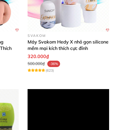
 hợp
với
mọi loại kích thước
của cậu nhỏ
.
sử dụng
để bảo đảm an toàn cho sức khỏe
SVAKOM
ng
Máy Svakom Hedy X nhỏ gọn silicone
 Thích
mềm mại kích thích cực đỉnh
320.000₫
vệ động cơ hoạt động bền bỉ lâu dài
.
500.000₫
-36%
(623)
dương vật.
Cốc thủ dâm RC-015 có thiết kế
c biệt
, phần lõi bên trong không chỉ
được làm
àn bộ thân dương vật khi thụt
.
ầu
và linh hoạt thay đổi
được nhiều tư thế khác