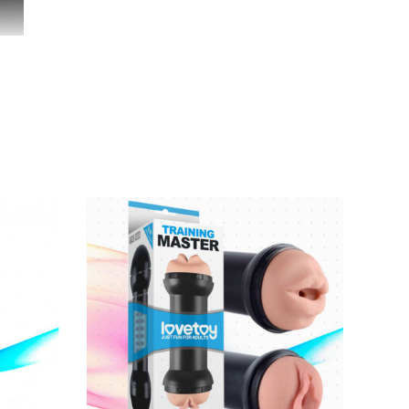
iác thăng hoa đến khó cưỡng.
K