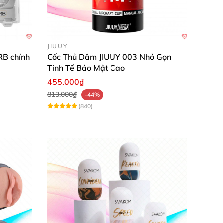
JIUUY
B chính
Cốc Thủ Dâm JIUUY 003 Nhỏ Gọn
Tinh Tế Bảo Mật Cao
455.000₫
813.000₫
-44%
(840)
AD79K
TPE mang lại cho nam giới
những trải nghiệm
va đập tốt mang lại sự bền bỉ cho động cơ
để