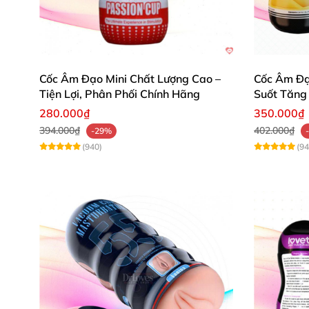
Thời gian sạc: 150 phút.
Thời gian sử dụng: hơn 60 phút.
Cốc Âm Đạo Mini Chất Lượng Cao –
Cốc Âm Đạo
Dụng lượng pin: 1500mAh.
Tiện Lợi, Phân Phối Chính Hãng
Suốt Tăng
280.000₫
350.000₫
Độ ồn: 60dB.
394.000₫
402.000₫
-29%
(940)
(94
Xuất Xứ: Hồng Kong.
Cấu tạo
và chức năng
của Cốc thủ 
Cốc thủ dâm cầm tay cao cấp dành cho na
tốt nhất khi sử dụng
. Trong đó
, phần máy
đượ