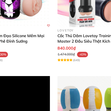
ềm dẻo
, có tính đàn hồi cao
và khả năng co giãn tốt phù
hống nước tốt giúp bạn dễ dàng vệ sinh sạch
sẽ mỗi khi 
LOVETOY
m Đạo Silicone Mềm Mại
Cốc Thủ Dâm Lovetoy Traini
Phê Đỉnh Sướng
Master 2 Đầu Siêu Thật Kích
840.000₫
cho nam có vỏ ngoài
được làm bằng nhựa ABS chống va đập tốt bao 
1.474.000₫
-30%
-43%
6)
(649)
lõi siêu mềm nhiều gai giúp tăng cường kích thích lên 
iện dụng
để bạn
có thể dễ dàng thủ dâm bằng một tay
.
Đặ
thêm
các gai to nổi cộm giúp tạo sự cọ sát mạnh mẽ lên to
ế hở ở hai đầu nên người dùng
có thể thủ dâm ở cả hai đ
à không hề gây mệt hay bị mỏi tay.