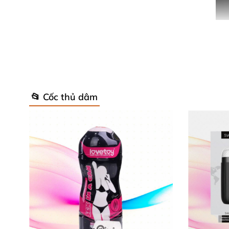
📂 Cốc thủ dâm
Cốc thủ dâm cầm tay cao cấp
Thông tin chi tiết
của Cốc thủ dâm c