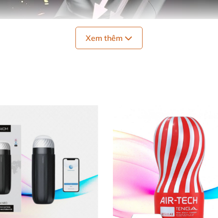
Xem thêm
 dành cho nam giải tỏa nhu cầu sinh lý hiệu quả
và mang tới cảm g
ầm tay cao cấp dành cho nam RC-015 AD79