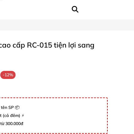
ao cấp RC-015 tiện lợi sang
-12%
 tên SP 📦
út (cả đêm) ⚡
 từ 300.000đ