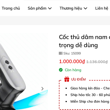
Trang chủ
Sản phẩm
Thương hiệu
Liên hệ
Cốc thủ dâm nam c
trọng dễ dùng
Sku:
15099
1.000.000₫
1.136.000₫
Còn hàng
ƯU ĐIỂM
Giao hàng kín đáo - Che
Ship hỏa tốc 30 - 60 ph
Miễn Ship cho đơn hàng