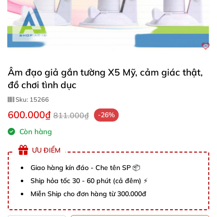
Âm đạo giả gắn tường X5 Mỹ, cảm giác thật,
đồ chơi tình dục
Sku:
15266
600.000₫
811.000₫
-26%
Còn hàng
ƯU ĐIỂM
Giao hàng kín đáo - Che tên SP 📦
Ship hỏa tốc 30 - 60 phút (cả đêm) ⚡
Miễn Ship cho đơn hàng từ 300.000đ