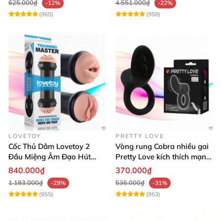
625.000₫
4.551.000₫
-12%
-22%
(965)
(958)
LOVETOY
PRETTY LOVE
Cốc Thủ Dâm Lovetoy 2
Vòng rung Cobra nhiều gai
Đầu Miệng Âm Đạo Hút
Pretty Love kích thích mạnh
Thăng Hoa
tăng khoái cảm
840.000₫
370.000₫
1.183.000₫
536.000₫
-29%
-31%
(955)
(953)