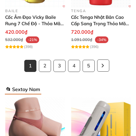
BAILE
TENGA
Cốc Âm Đạo Vicky Baile
Cốc Tenga Nhật Bản Cao
Rung 7 Chế Độ - Thỏa Mãn
Cấp Sang Trọng Thỏa Mãn
Tối Đa
Tuyệt Đỉnh
420.000₫
720.000₫
532.000₫
1.091.000₫
-21%
-34%
(398)
(396)
1
2
3
4
5
📂 Sextoy Nam