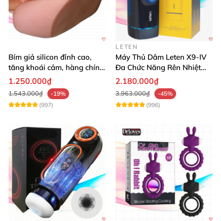
LETEN
Bím giả silicon đỉnh cao,
Máy Thủ Dâm Leten X9-IV
tăng khoái cảm, hàng chính
Đa Chức Năng Rên Nhiệt
hãng SHP1391
Bật Đỉnh
1.250.000₫
2.180.000₫
1.543.000₫
3.963.000₫
-19%
-45%
(997)
(996)