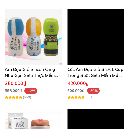
Âm Đạo Giả Silicon Qing
Cốc Âm Đạo Giả SNAIL Cup
Nhỏ Gọn Siêu Thực Mềm
Trong Suốt Siêu Mềm Mới
Mại
Lạ Giá Tốt
350.000₫
420.000₫
398.000₫
600.000₫
-12%
-30%
(559)
(551)