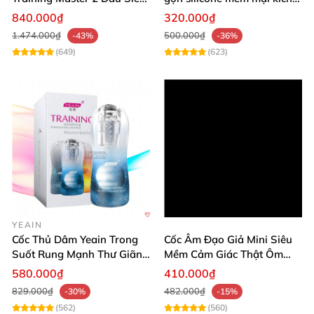
Thật Kích Thích
thích cực đỉnh
840.000₫
320.000₫
1.474.000₫
500.000₫
-43%
-36%
(649)
(623)
YEAIN
Cốc Thủ Dâm Yeain Trong
Cốc Âm Đạo Giả Mini Siêu
Suốt Rung Mạnh Thư Giãn
Mềm Cảm Giác Thật Ôm
Cao Cấp
Khít
580.000₫
410.000₫
829.000₫
482.000₫
-30%
-15%
(562)
(560)