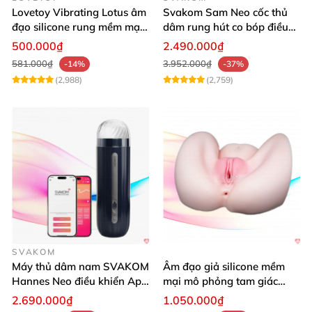
Lovetoy Vibrating Lotus âm
Svakom Sam Neo cốc thủ
đạo silicone rung mềm mại
dâm rung hút co bóp điều
kích thích
khiển App tiện lợi
500.000₫
2.490.000₫
581.000₫
3.952.000₫
-14%
-37%
(2,988)
(2,759)
SVAKOM
Máy thủ dâm nam SVAKOM
Âm đạo giả silicone mềm
Hannes Neo điều khiển App
mại mô phỏng tam giác
tiện lợi
vàng sexy
2.690.000₫
1.050.000₫