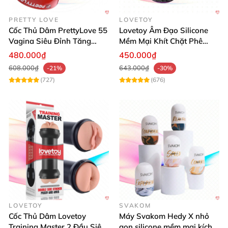
HOTLINE: 0938.411.000
PRETTY LOVE
LOVETOY
ĐỊA CHỈ: Số 50 ngõ 88 Trần Quý Cáp - Đống Đa -
Cốc Thủ Dâm PrettyLove 55
Lovetoy Âm Đạo Silicone
Vagina Siêu Đỉnh Tăng
Mềm Mại Khít Chặt Phê
Hà Nội.
Khoái Cảm
Đỉnh Sướng
480.000₫
450.000₫
608.000₫
643.000₫
-21%
-30%
(727)
(676)
LOVETOY
SVAKOM
Cốc Thủ Dâm Lovetoy
Máy Svakom Hedy X nhỏ
Training Master 2 Đầu Siêu
gọn silicone mềm mại kích