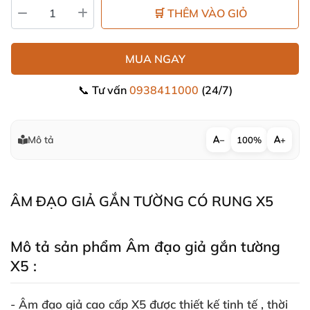
🛒 THÊM VÀO GIỎ
MUA NGAY
📞 Tư vấn
0938411000
(24/7)
Mô tả
−
100%
+
ÂM ĐẠO GIẢ GẮN TƯỜNG CÓ RUNG X5
Mô tả sản phẩm Âm đạo giả gắn tường
X5 :
-
Âm đạo giả cao cấp X5
được thiết kế tinh tế
, thời