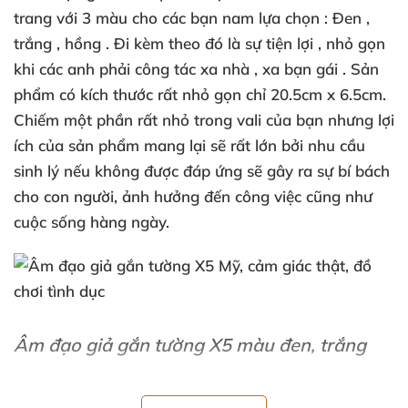
trang
với 3 màu cho
các bạn nam lựa chọn : Đen
,
trắng
, hồng
. Đi kèm theo đó là sự tiện lợi
, nhỏ gọn
khi
các anh phải công tác xa nhà
, xa bạn gái
. Sản
phẩm có kích thước
rất nhỏ gọn chỉ 20.5cm x 6.5cm
.
Chiếm một phần
rất nhỏ trong vali
của bạn
nhưng lợi
ích
của sản phẩm mang lại
sẽ
rất lớn
bởi nhu cầu
sinh lý
nếu không
được đáp ứng
sẽ gây ra sự bí bách
cho con người
, ảnh hưởng đến công việc
cũng như
cuộc sống hàng ngày.
Âm đạo giả gắn tường X5 màu đen
, trắng
Thông tin chi tiết âm đạo giả X5: