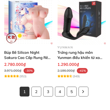
YUNMAN
Búp Bê Silicon Night
Trứng rung hậu môn
Sakura Cao Cấp Rung Rên
Yunman điều khiển từ xa
Thực Tế
quai đeo kích thích
2.780.000₫
1.290.000₫
3.971.000₫
2.186.000₫
-30%
-41%
(953)
(949)
1
2
3
4
5