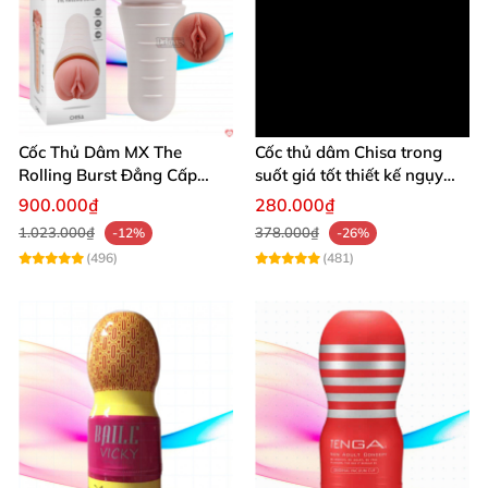
Cốc Thủ Dâm MX The
Cốc thủ dâm Chisa trong
Rolling Burst Đẳng Cấp
suốt giá tốt thiết kế ngụy
Ngụy Trang Tinh Tế
trang
900.000₫
280.000₫
1.023.000₫
378.000₫
-12%
-26%
(496)
(481)