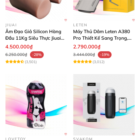
JIUAI
LETEN
Âm Đạo Giả Silicon Hàng
Máy Thủ Dâm Leten A380
Đầu 11Kg Siêu Thực Jiuai
Pro Thiết Kế Sang Trọng,
Nhật
Cảm Giác Thật
4.500.000₫
2.790.000₫
6.250.000₫
3.444.000₫
-28%
-19%
(3,501)
(3,012)
LOVETOY
SVAKOM