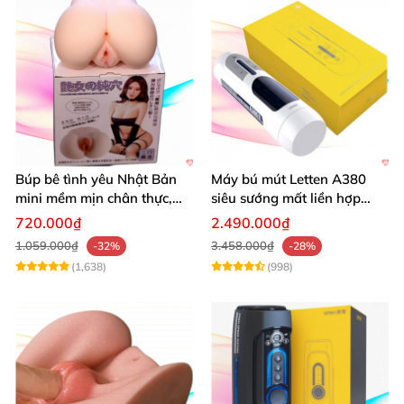
Búp bê tình yêu Nhật Bản
Máy bú mút Letten A380
mini mềm mịn chân thực,
siêu sướng mất liền hợp
mông tròn quyến rũ
chói
720.000₫
2.490.000₫
1.059.000₫
3.458.000₫
-32%
-28%
(1,638)
(998)