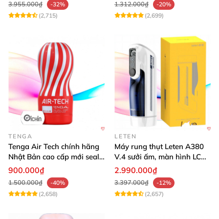
3.955.000₫
1.312.000₫
-32%
-20%
(2,715)
(2,699)
TENGA
LETEN
Tenga Air Tech chính hãng
Máy rung thụt Leten A380
Nhật Bản cao cấp mới seal
V.4 sưởi ấm, màn hình LCD,
giá tốt
cực đã
900.000₫
2.990.000₫
1.500.000₫
3.397.000₫
-40%
-12%
(2,658)
(2,657)