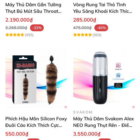
Máy Thủ Dâm Gắn Tường
Vòng Rung Tai Thỏ Tình
Thụt Bú Mút Sâu Throat
Yêu Sảng Khoái Kích Thích
Cao Cấp
Mạnh
2.190.000₫
285.000₫
3.268.000₫
475.000₫
-33%
-40%
(995)
(969)
SVAKOM
Phích Hậu Môn Silicon Foxy
Máy Thủ Dâm Svakom Alex
Đuôi Cáo Kích Thích Cực
NEO Rung Thụt Rên - Điều
Đỉnh
Khiển App, Siêu Phê
550.000₫
3.550.000₫