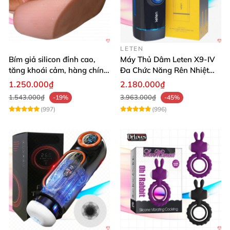
LETEN
Bím giả silicon đỉnh cao,
Máy Thủ Dâm Leten X9-IV
tăng khoái cảm, hàng chính
Đa Chức Năng Rên Nhiệt
hãng SHP1391
Bật Đỉnh
1.250.000₫
2.180.000₫
1.543.000₫
3.963.000₫
-19%
-45%
(997)
(996)