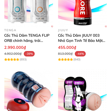
TENGA
JIUUY
Cốc Thủ Dâm TENGA FLIP
Cốc Thủ Dâm JIUUY 003
ORB chính hãng, trải
Nhỏ Gọn Tinh Tế Bảo Mật
nghiệm đỉnh cao
Cao
2.990.000₫
455.000₫
4.902.000₫
813.000₫
-39%
-44%
(893)
(840)