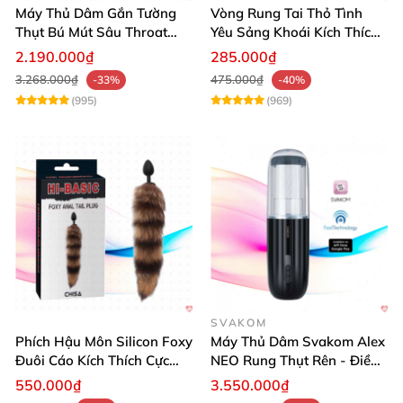
Máy Thủ Dâm Gắn Tường
Vòng Rung Tai Thỏ Tình
Thụt Bú Mút Sâu Throat
Yêu Sảng Khoái Kích Thích
Cao Cấp
Mạnh
2.190.000₫
285.000₫
3.268.000₫
475.000₫
-33%
-40%
(995)
(969)
SVAKOM
Phích Hậu Môn Silicon Foxy
Máy Thủ Dâm Svakom Alex
Đuôi Cáo Kích Thích Cực
NEO Rung Thụt Rên - Điều
Đỉnh
Khiển App, Siêu Phê
550.000₫
3.550.000₫