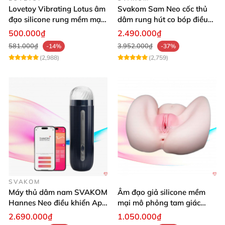
Lovetoy Vibrating Lotus âm
Svakom Sam Neo cốc thủ
đạo silicone rung mềm mại
dâm rung hút co bóp điều
kích thích
khiển App tiện lợi
500.000₫
2.490.000₫
581.000₫
3.952.000₫
-14%
-37%
(2,988)
(2,759)
SVAKOM
Máy thủ dâm nam SVAKOM
Âm đạo giả silicone mềm
Hannes Neo điều khiển App
mại mô phỏng tam giác
tiện lợi
vàng sexy
2.690.000₫
1.050.000₫