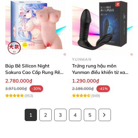
YUNMAN
Búp Bê Silicon Night
Trứng rung hậu môn
Sakura Cao Cấp Rung Rên
Yunman điều khiển từ xa
Thực Tế
quai đeo kích thích
2.780.000₫
1.290.000₫
3.971.000₫
2.186.000₫
-30%
-41%
(953)
(949)
1
2
3
4
5