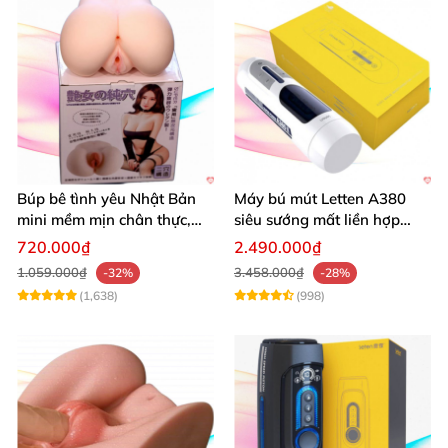
Búp bê tình yêu Nhật Bản
Máy bú mút Letten A380
mini mềm mịn chân thực,
siêu sướng mất liền hợp
mông tròn quyến rũ
chói
720.000₫
2.490.000₫
1.059.000₫
3.458.000₫
-32%
-28%
(1,638)
(998)