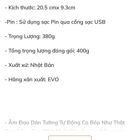
- Kích thước:
20.5 cmx 9.3cm
-Pin :
Sử dụng sạc Pin qua cổng sạc USB
- Trọng Lượng:
380g
- Tổng trọng lượng đóng gói:
400g
- Xuất xứ:
Nhật Bản
- Hãng xản xuất:
EVO
- Âm Đạo Dán Tường Tự Động Co Bóp Như Thật
Cao Cấp - Evo 5D II Nhật Bản
là sản phẩm sextoy
cao cấp
của hãng EVO
nhằm giúp
các đấng mày râu