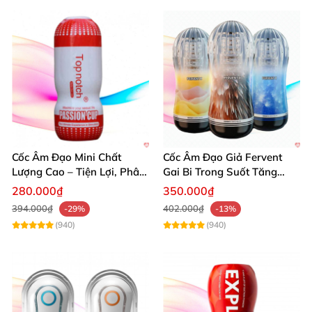
Cốc Âm Đạo Mini Chất
Cốc Âm Đạo Giả Fervent
Lượng Cao – Tiện Lợi, Phân
Gai Bi Trong Suốt Tăng
Phối Chính Hãng
Khoái Cảm
280.000₫
350.000₫
394.000₫
402.000₫
-29%
-13%
(940)
(940)