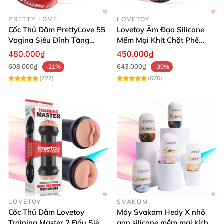
PRETTY LOVE
LOVETOY
Cốc Thủ Dâm PrettyLove 55
Lovetoy Âm Đạo Silicone
Vagina Siêu Đỉnh Tăng
Mềm Mại Khít Chặt Phê
Khoái Cảm
Đỉnh Sướng
480.000₫
450.000₫
608.000₫
643.000₫
-21%
-30%
(727)
(676)
LOVETOY
SVAKOM
Cốc Thủ Dâm Lovetoy
Máy Svakom Hedy X nhỏ
Training Master 2 Đầu Siêu
gọn silicone mềm mại kích