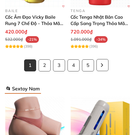
BAILE
TENGA
Cốc Âm Đạo Vicky Baile
Cốc Tenga Nhật Bản Cao
Rung 7 Chế Độ - Thỏa Mãn
Cấp Sang Trọng Thỏa Mãn
Tối Đa
Tuyệt Đỉnh
420.000₫
720.000₫
532.000₫
1.091.000₫
-21%
-34%
(398)
(396)
1
2
3
4
5
📂 Sextoy Nam