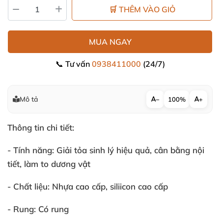
🛒 THÊM VÀO GIỎ
MUA NGAY
📞 Tư vấn
0938411000
(24/7)
Mô tả
−
100%
+
Thông tin chi tiết:
- Tính năng:
Giải tỏa sinh lý hiệu quả
, cân bằng nội
tiết
, làm to dương vật
- Chất liệu:
Nhựa cao cấp
, siliicon cao cấp
- Rung:
Có rung