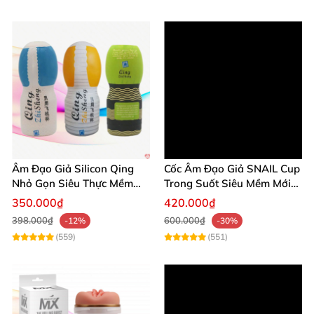
Âm Đạo Giả Silicon Qing
Cốc Âm Đạo Giả SNAIL Cup
Nhỏ Gọn Siêu Thực Mềm
Trong Suốt Siêu Mềm Mới
Mại
Lạ Giá Tốt
350.000₫
420.000₫
398.000₫
600.000₫
-12%
-30%
(559)
(551)