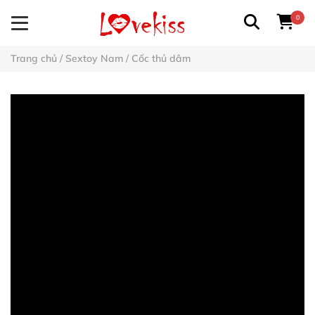
0
Trang chủ
/
Sextoy Nam
/
Cốc thủ dâm