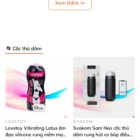
Xem thêm
giải tỏa sinh lý hiệu quả
, sản phẩm là một sự trải
nghiệm vô cùng độc đáo
bởi cơ chế hoạt động cực kỳ
thông minh
,
Khi hoạt động sản phẩm co bóp
, rung
siết
, ôm miết vào dương vật giúp tạo kích thích cao
độ cho
các chàng như đang
được nàng ân ái thỏa
📂 Cốc thủ dâm
thích
- Chất liệu nhựa ABS
và silicon cao cấp
được cấp
phép
của bộ y tế nên sản phẩm hoàn toàn không
gây tổn hại tới "Cậu nhỏ"
.
Ngoài ra bộ phận rung
thiết kế đi kèm
sẽ phấn khích
, tạo ham muốn hơn
cho
các chàng khi sử dụng sản phẩm.
LOVETOY
SVAKOM
Lovetoy Vibrating Lotus âm
Svakom Sam Neo cốc thủ
đạo silicone rung mềm mại
dâm rung hút co bóp điều