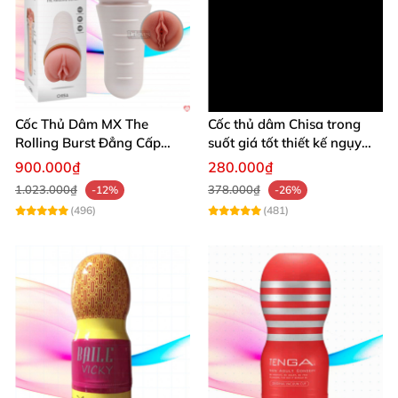
Cốc Thủ Dâm MX The
Cốc thủ dâm Chisa trong
Rolling Burst Đẳng Cấp
suốt giá tốt thiết kế ngụy
Ngụy Trang Tinh Tế
trang
900.000₫
280.000₫
1.023.000₫
378.000₫
-12%
-26%
(496)
(481)