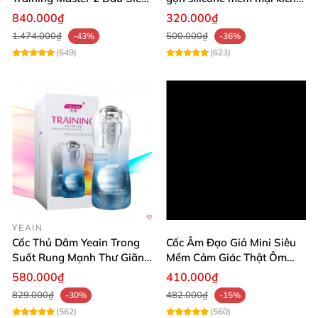
Thật Kích Thích
thích cực đỉnh
840.000₫
320.000₫
1.474.000₫
500.000₫
-43%
-36%
(649)
(623)
YEAIN
Cốc Thủ Dâm Yeain Trong
Cốc Âm Đạo Giả Mini Siêu
Suốt Rung Mạnh Thư Giãn
Mềm Cảm Giác Thật Ôm
Cao Cấp
Khít
580.000₫
410.000₫
829.000₫
482.000₫
-30%
-15%
(562)
(560)