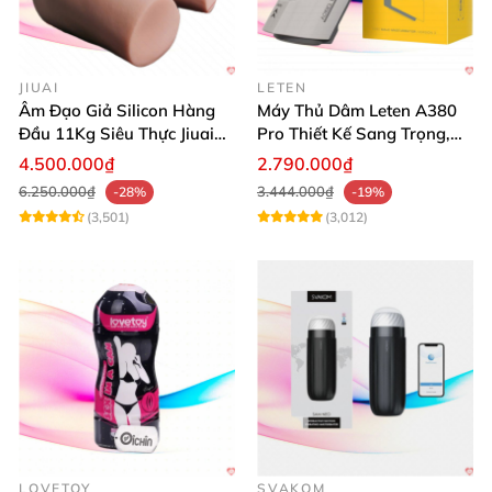
JIUAI
LETEN
Âm Đạo Giả Silicon Hàng
Máy Thủ Dâm Leten A380
Đầu 11Kg Siêu Thực Jiuai
Pro Thiết Kế Sang Trọng,
Nhật
Cảm Giác Thật
4.500.000₫
2.790.000₫
6.250.000₫
3.444.000₫
-28%
-19%
(3,501)
(3,012)
LOVETOY
SVAKOM