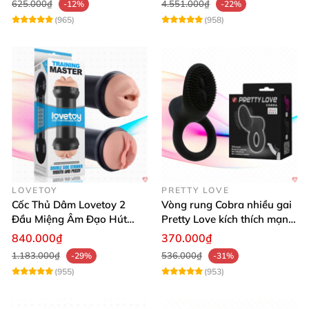
625.000₫
4.551.000₫
-12%
-22%
(965)
(958)
LOVETOY
PRETTY LOVE
Cốc Thủ Dâm Lovetoy 2
Vòng rung Cobra nhiều gai
Đầu Miệng Âm Đạo Hút
Pretty Love kích thích mạnh
Thăng Hoa
tăng khoái cảm
840.000₫
370.000₫
1.183.000₫
536.000₫
-29%
-31%
(955)
(953)