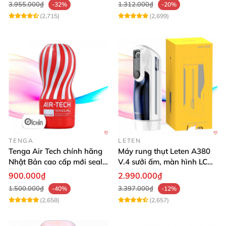
3.955.000₫
1.312.000₫
-32%
-20%
(2,715)
(2,699)
TENGA
LETEN
Tenga Air Tech chính hãng
Máy rung thụt Leten A380
Nhật Bản cao cấp mới seal
V.4 sưởi ấm, màn hình LCD,
giá tốt
cực đã
900.000₫
2.990.000₫
1.500.000₫
3.397.000₫
-40%
-12%
(2,658)
(2,657)