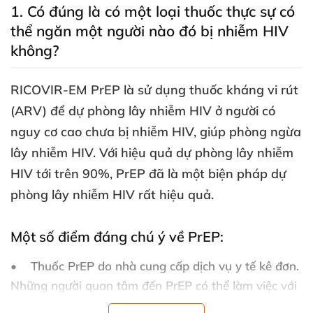
1
. Có đúng là có một loại thuốc thực sự
có
thể ngăn một người nào đó bị nhiễm HIV
không?
RICOVIR-EM PrEP là sử dụng thuốc kháng vi rút
(ARV)
để dự phòng lây nhiễm HIV ở người có
nguy cơ cao chưa bị nhiễm HIV
, giúp phòng ngừa
lây nhiễm HIV
. Với hiệu quả dự phòng lây nhiễm
HIV tới trên 90%
, PrEP
đã là một biện pháp dự
phòng lây nhiễm HIV
rất hiệu quả.
Một số điểm đáng chú ý về PrEP:
• Thuốc PrEP do nhà cung cấp dịch vụ y tế kê đơn
.
Những người quan tâm đến PrEP
có thể làm việc
với
nhà cung cấp dịch vụ y tế
để xác định cách PrEP