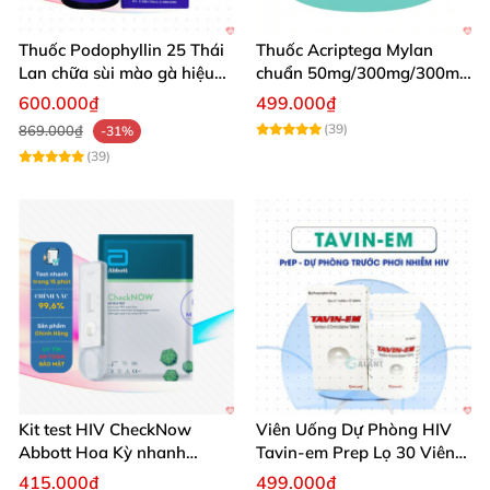
trước ít nhất 2 giờ
. Người có giới tính sinh học là nữ
,
người chuyển giới
, phụ nữ mại dâm
, người chuyển
Thuốc Podophyllin 25 Thái
Thuốc Acriptega Mylan
Lan chữa sùi mào gà hiệu
chuẩn 50mg/300mg/300mg
giới nữ
và nam có quan hệ tình dục qua đường âm
quả tại nhà
hộp 30 viên chống HIV
600.000₫
499.000₫
đạo
hoặc hậu môn
với phụ nữ nên chọn PrEP hàng
(39)
869.000₫
-31%
ngày
, không phải PrEP theo yêu cầu.
(39)
Kit test HIV CheckNow
Viên Uống Dự Phòng HIV
Abbott Hoa Kỳ nhanh
Tavin-em Prep Lọ 30 Viên
chóng chính xác tại nhà
Chất Lượng
415.000₫
499.000₫