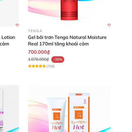
TENGA
 Lotion
Gel bôi trơn Tenga Natural Moisture
 cảm
Real 170ml tăng khoái cảm
700.000₫
1.076.000₫
-35%
(758)