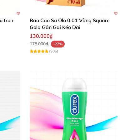
cton
, Sodium Benzoate
, sucralose
, tự nhiên &
u trơn
Bao Cao Su Olo 0.01 Vàng Square
Gold Gân Gai Kéo Dài
130.000₫
178.000₫
-27%
(906)