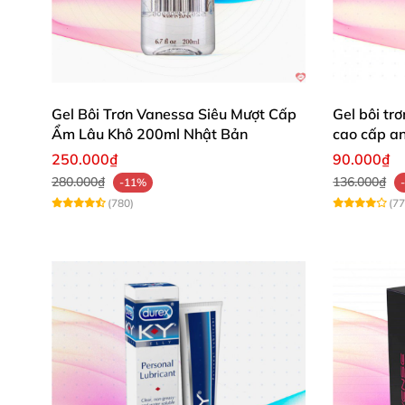
Gel Bôi Trơn Vanessa Siêu Mượt Cấp
Gel bôi tr
Ẩm Lâu Khô 200ml Nhật Bản
cao cấp an
250.000₫
90.000₫
280.000₫
136.000₫
-11%
(780)
(77