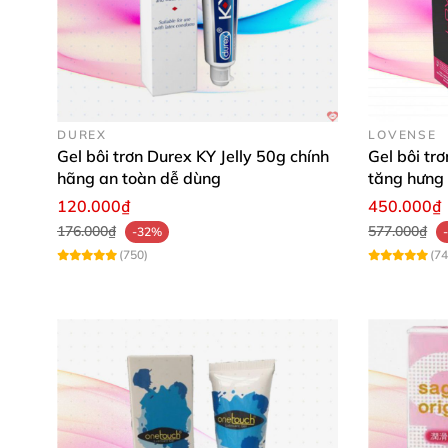
DUREX
LOVENSE
Gel bôi trơn Durex KY Jelly 50g chính
Gel bôi tr
hãng an toàn dễ dùng
tăng hưng 
120.000₫
450.000₫
176.000₫
577.000₫
-32%
(750)
(74