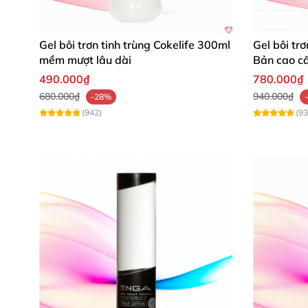
• Thành phần:
SD Alcohol 38-B
, Propylene
nhân tạo Hương
, (Có thể chứa +/-) CI 42.090 
Gel bôi trơn tinh trùng Cokelife 300ml
Gel bôi t
mềm mượt lâu dài
Bản cao c
•
Đóng gói:
lọ
, dạng xịt
490.000₫
780.000₫
680.000₫
940.000₫
-28%
•
Thể tích:
30ml
(942)
(93
•
Hương vị:
3 loại: Quế
, Bạc hà
, socola
•
Đối tượng sử dụng:
nam
, nữ
• Tác dụng:
Kích thích khi quan hệ bằng 
• Tác dụng phụ:
Không có
•
Nhãn hiệu:
Sensuva
•
Hãng sản xuất:
Sensuva