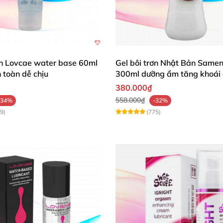
ơn Lovcae water base 60ml
Gel bôi trơn Nhật Bản Samen
 toàn dễ chịu
300ml dưỡng ẩm tăng khoái
380.000₫
558.000₫
-34%
-32%
9)
(775)