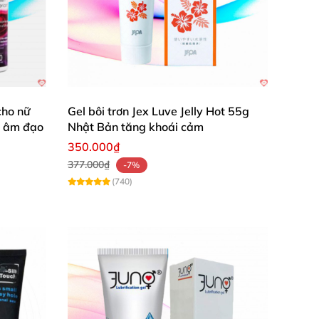
cho nữ
Gel bôi trơn Jex Luve Jelly Hot 55g
t âm đạo
Nhật Bản tăng khoái cảm
350.000₫
377.000₫
-7%
(740)