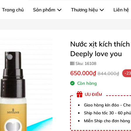
Trang chủ
Sản phẩm
Thương hiệu
Liên hệ
Nước xịt kích thí
Deeply love you
Sku:
16108
650.000₫
844.000₫
-2
Còn hàng
ƯU ĐIỂM
Giao hàng kín đáo - Che
Ship hỏa tốc 30 - 60 ph
Miễn Ship cho đơn hàng