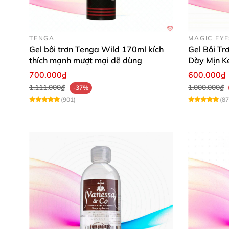
•
Xuất xứ:
Mỹ
TENGA
MAGIC EY
Gel bôi trơn Tenga Wild 170ml kích
Gel Bôi T
thích mạnh mượt mại dễ dùng
Dày Mịn K
700.000₫
600.000₫
1.111.000₫
1.000.000₫
-37%
(901)
(87