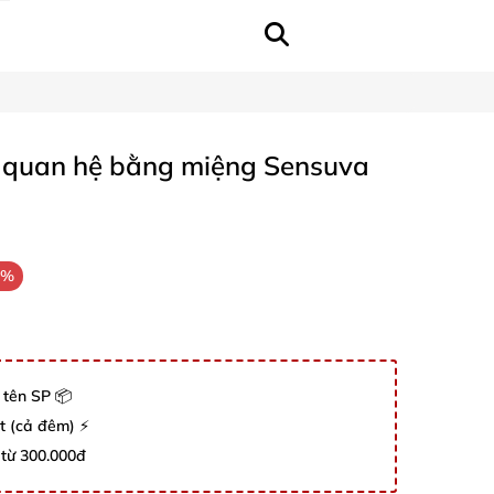
ch quan hệ bằng miệng Sensuva
3%
 tên SP 📦
út (cả đêm) ⚡
 từ 300.000đ