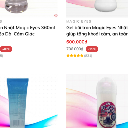
ES
MAGIC EYES
rơn Nhật Magic Eyes 360ml
Gel bôi trơn Magic Eyes Nhậ
éo Dài Cảm Giác
giúp tăng khoái cảm, an toà
600.000₫
706.000₫
-40%
-15%
5)
(831)