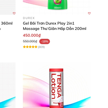
DUREX
t 360ml
Gel Bôi Trơn Durex Play 2in1
n
Massage Thư Giãn Hấp Dẫn 200ml
450.000₫
550.000₫
-18%
(809)