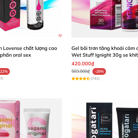
ơn Lovense chất lượng cao
Gel bôi trơn tăng khoái cảm 
phấn oral sex
Wet Stuff Ignight 30g se khí
420.000₫
583.000₫
-22%
-28%
7)
(741)