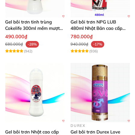
Gel bôi trơn tinh trùng
Gel bôi trơn NPG LUB
Cokelife 300ml mềm mượt
480ml Nhật Bản cao cấp
lâu dài
mượt mà an toàn
490.000₫
780.000₫
680.000₫
940.000₫
-28%
-17%
(942)
(936)
DUREX
Gel bôi trơn Nhật cao cấp
Gel bôi trơn Durex Love