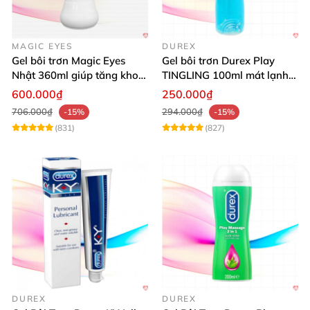
MAGIC EYES
DUREX
Gel bôi trơn Magic Eyes
Gel bôi trơn Durex Play
Nhật 360ml giúp tăng khoái
TINGLING 100ml mát lạnh
cảm, an toàn
kích thích mua
600.000₫
250.000₫
706.000₫
294.000₫
-15%
-15%
(831)
(827)
DUREX
DUREX