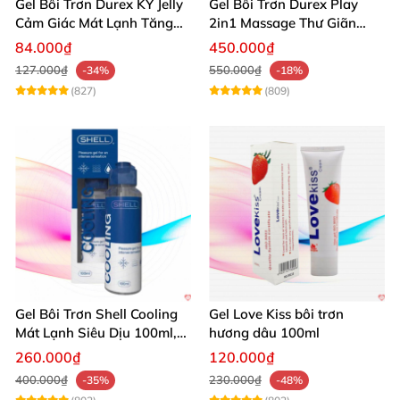
Gel Bôi Trơn Durex KY Jelly
Gel Bôi Trơn Durex Play
Cảm Giác Mát Lạnh Tăng
2in1 Massage Thư Giãn
Hưng Phấn
Hấp Dẫn 200ml
84.000₫
450.000₫
127.000₫
550.000₫
-34%
-18%
(827)
(809)
Gel Bôi Trơn Shell Cooling
Gel Love Kiss bôi trơn
Mát Lạnh Siêu Dịu 100ml,
hương dâu 100ml
Tăng Khoái Cảm
260.000₫
120.000₫
400.000₫
230.000₫
-35%
-48%