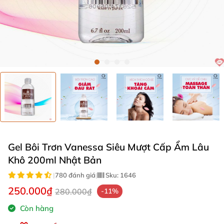
Gel Bôi Trơn Vanessa Siêu Mượt Cấp Ẩm Lâu
Khô 200ml Nhật Bản
|
780 đánh giá
|
Sku:
1646
250.000₫
280.000₫
-11%
Còn hàng