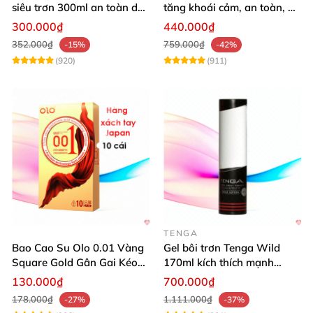
siêu trơn 300ml an toàn dễ
tăng khoái cảm, an toàn, dễ
dùng
dùng
300.000₫
440.000₫
352.000₫
759.000₫
-15%
-42%
(920)
(911)
TENGA
Bao Cao Su Olo 0.01 Vàng
Gel bôi trơn Tenga Wild
Square Gold Gân Gai Kéo
170ml kích thích mạnh
Dài
mượt mại dễ dùng
130.000₫
700.000₫
178.000₫
1.111.000₫
-27%
-37%