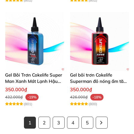
(802)
(802)
Gel Bôi Trơn Cokelife Super
Gel bôi trơn Cokelife
Man Xanh Mát Lạnh Hậu
Superman đỏ nóng ấm tăng
Môn 85g
khoái cảm mạnh
350.000₫
350.000₫
432.000₫
426.000₫
-19%
-18%
(801)
(800)
1
2
3
4
5