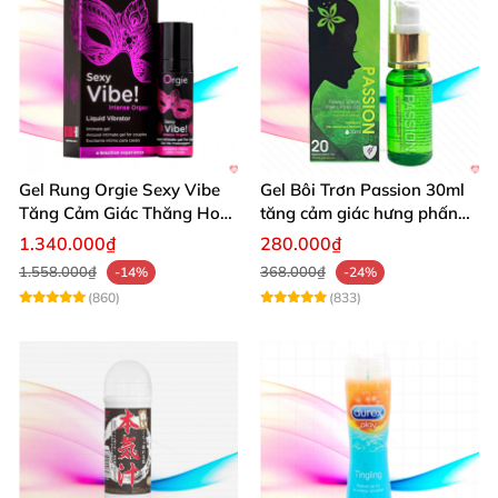
Gel Rung Orgie Sexy Vibe
Gel Bôi Trơn Passion 30ml
Tăng Cảm Giác Thăng Hoa
tăng cảm giác hưng phấn
Mạnh Mẽ
cho nữ
1.340.000₫
280.000₫
1.558.000₫
368.000₫
-14%
-24%
(860)
(833)