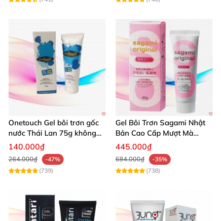
Onetouch Gel bôi trơn gốc
Gel Bôi Trơn Sagami Nhật
nước Thái Lan 75g không
Bản Cao Cấp Mượt Mà
chứa chất diệt tinh trùng
Tăng Khoái Cảm
140.000₫
445.000₫
264.000₫
684.000₫
-47%
-35%
(739)
(738)