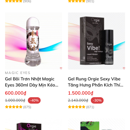
(906)
(901)
MAGIC EYES
Gel Bôi Trơn Nhật Magic
Gel Rung Orgie Sexy Vibe
Eyes 360ml Dày Mịn Kéo
Tăng Hưng Phấn Kích Thích
Dài Cảm Giác
Đỉnh Cao
600.000₫
1.500.000₫
1.000.000₫
2.143.000₫
-40%
-30%
(875)
(871)