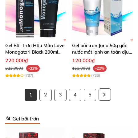
Gel Bôi Trơn Hậu Môn Love
Gel bôi trơn Juno 50g gốc
Monogatari Black 200ml
nước mát lạnh an toàn dịu
Nhật Bản An Toàn Mềm
nhẹ
220.000₫
120.000₫
Mượt
323.000₫
153.000₫
-32%
-22%
(737)
(735)
1
2
3
4
5
📂 Gel bôi trơn