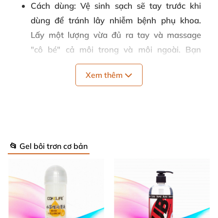
Cách dùng
: Vệ sinh sạch sẽ tay trước khi
dùng để tránh lây nhiễm bệnh phụ khoa.
Lấy một lượng vừa đủ ra tay và massage
"cô bé" cả môi trong và môi ngoài. Bạn
cũng có thể dùng một chút lên thân dương
Xem thêm
vật. Tiến hành quan hệ bình thường. Sau khi
"yêu" xong thì rửa sạch lại bằng nước ấm.
Quy cách
: Chai 200ml
Thương hiệu
: Vanessa & Co
📂 Gel bôi trơn cơ bản
Bảo quản
: Bảo quản khô ráo, thoáng mát.
Hạn sử dụng
: 03 năm