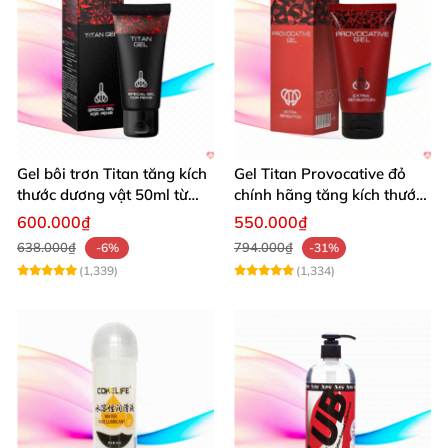
Gel bôi trơn Titan tăng kích
Gel Titan Provocative đỏ
thước dương vật 50ml từ
chính hãng tăng kích thước
Nga hiệu quả cao
dương vật nam
600.000₫
550.000₫
638.000₫
794.000₫
-6%
-31%
(1,339)
(1,334)