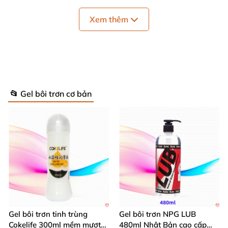
tác dụng diệt khuẩn
rất phù hợp khi sử dụng
với đồ
chơi tình dục.
Xem thêm
📂 Gel bôi trơn cơ bản
Gel bôi trơn tinh trùng
Gel bôi trơn NPG LUB
Cokelife 300ml mềm mượt
480ml Nhật Bản cao cấp