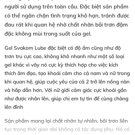
người sử dụng trên toàn cầu
.
Đặc biệt sản phẩm
có thể ngăn chặn tình trạng khô hạn
, tránh
được
đau rát khi quan hệ nhờ chất nhờn bôi trơn đậm
đặc không mùi trong suốt
của gel.
Gel Svakom Lube
đặc biệt có độ ẩm
cũng như độ
trơn tru cực cao
, không khô nhanh như một số loại
gel khác vì vây nó cực kỳ thích hợp cho việc kích
thích âm đạo
, tạo khoái cảm cho cả nam
và nữ trong
khi quan hệ
, giúp cuộc yêu
của cả 2
trở lên nồng nàn
và hấp dẫn hơn
. Với nữ giới cảm giác cực khoái gần
như
được nhân lên
, giúp chị em tự tin
để cùng chàng
lên đỉnh
Sản phẩm mang lại chất nhờn tự nhiên
, bôi trơn liên
tục trong thời gian dài không có tác dụng phụ
. Nó có