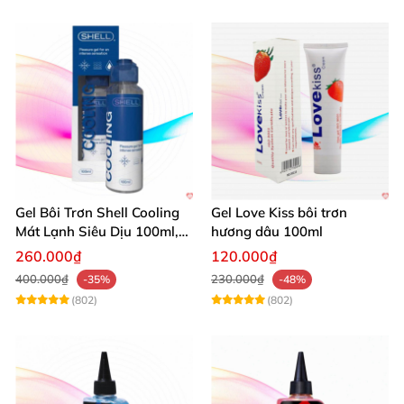
Gel Bôi Trơn Shell Cooling
Gel Love Kiss bôi trơn
Mát Lạnh Siêu Dịu 100ml,
hương dâu 100ml
Tăng Khoái Cảm
260.000₫
120.000₫
400.000₫
230.000₫
-35%
-48%
(802)
(802)