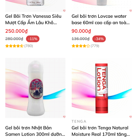
SVAKOM Vietnam xin chân thành cảm ơn quý khách
hàng
đã tin tưởng
và nhiệt tình ủng hộ sản phẩm
Gel Bôi Trơn Vanessa Siêu
Gel bôi trơn Lovcae water
SVAKOM chính hãng
, chất lượng cao
của chúng tôi
Mượt Cấp Ẩm Lâu Khô
base 60ml cao cấp an toàn
trong suốt nhiều năm qua!
200ml Nhật Bản
dễ chịu
250.000₫
90.000₫
280.000₫
136.000₫
-11%
-34%
Hotline / Zalo tư vấn
và đặt hàng:
0938411000
(780)
(779)
TENGA
Gel bôi trơn Nhật Bản
Gel bôi trơn Tenga Natural
Samen Lotion 300ml dưỡng
Moisture Real 170ml tăng