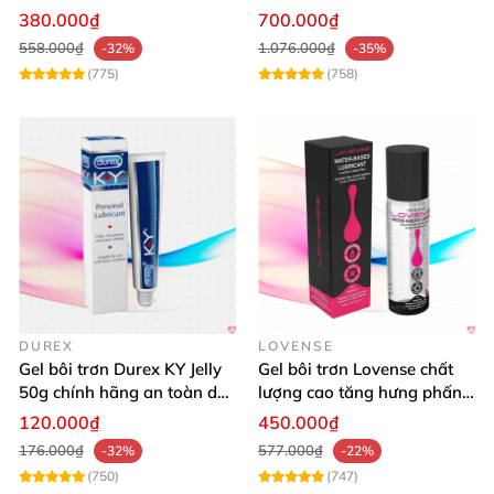
ẩm tăng khoái cảm
khoái cảm
380.000₫
700.000₫
558.000₫
1.076.000₫
-32%
-35%
(775)
(758)
DUREX
LOVENSE
Gel bôi trơn Durex KY Jelly
Gel bôi trơn Lovense chất
50g chính hãng an toàn dễ
lượng cao tăng hưng phấn
dùng
oral sex
120.000₫
450.000₫
176.000₫
577.000₫
-32%
-22%
(750)
(747)