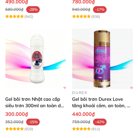
490.000₫
780.000₫
680.000₫
940.000₫
-28%
-17%
(942)
(936)
DUREX
Gel bôi trơn Nhật cao cấp
Gel bôi trơn Durex Love
siêu trơn 300ml an toàn dễ
tăng khoái cảm, an toàn, dễ
dùng
dùng
300.000₫
440.000₫
352.000₫
759.000₫
-15%
-42%
(920)
(911)