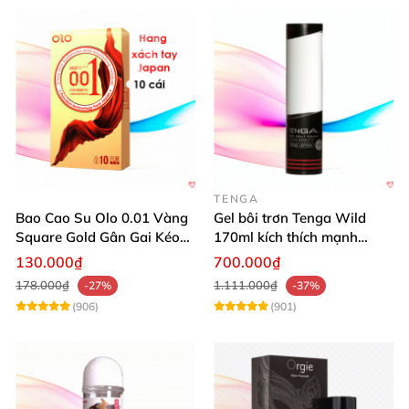
TENGA
Bao Cao Su Olo 0.01 Vàng
Gel bôi trơn Tenga Wild
Square Gold Gân Gai Kéo
170ml kích thích mạnh
Dài
mượt mại dễ dùng
130.000₫
700.000₫
178.000₫
1.111.000₫
-27%
-37%
(906)
(901)