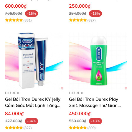
cảm, an toàn
kích thích mua
600.000₫
250.000₫
706.000₫
294.000₫
-15%
-15%
(831)
(827)
DUREX
DUREX
Gel Bôi Trơn Durex KY Jelly
Gel Bôi Trơn Durex Play
Cảm Giác Mát Lạnh Tăng
2in1 Massage Thư Giãn
Hưng Phấn
Hấp Dẫn 200ml
84.000₫
450.000₫
127.000₫
550.000₫
-34%
-18%
(827)
(809)