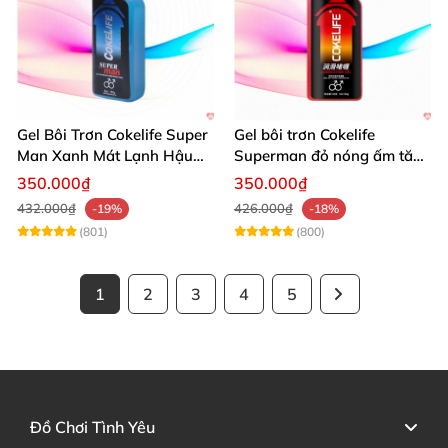
Gel Bôi Trơn Cokelife Super
Gel bôi trơn Cokelife
Man Xanh Mát Lạnh Hậu
Superman đỏ nóng ấm tăng
Môn 85g
khoái cảm mạnh
350.000₫
350.000₫
432.000₫
426.000₫
-19%
-18%
(801)
(800)
1
2
3
4
5
Đồ Chơi Tình Yêu