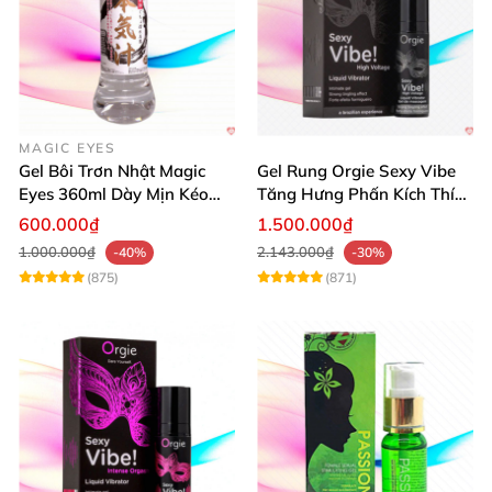
MAGIC EYES
Gel Bôi Trơn Nhật Magic
Gel Rung Orgie Sexy Vibe
Eyes 360ml Dày Mịn Kéo
Tăng Hưng Phấn Kích Thích
Dài Cảm Giác
Đỉnh Cao
600.000₫
1.500.000₫
1.000.000₫
2.143.000₫
-40%
-30%
(875)
(871)