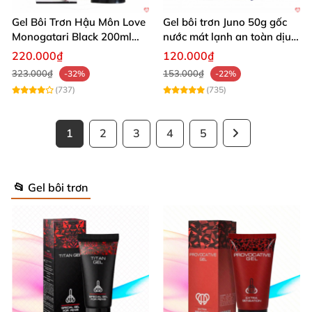
Gel Bôi Trơn Hậu Môn Love
Gel bôi trơn Juno 50g gốc
Monogatari Black 200ml
nước mát lạnh an toàn dịu
Nhật Bản An Toàn Mềm
nhẹ
220.000₫
120.000₫
Mượt
323.000₫
153.000₫
-32%
-22%
(737)
(735)
1
2
3
4
5
📂 Gel bôi trơn