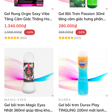
Gel Rung Orgie Sexy Vibe
Gel Bôi Trơn Passion 30ml
Tăng Cảm Giác Thăng Hoa
tăng cảm giác hưng phấn
Mạnh Mẽ
cho nữ
1.340.000₫
280.000₫
1.558.000₫
368.000₫
-14%
-24%
(860)
(833)
MAGIC EYES
DUREX
Gel bôi trơn Magic Eyes
Gel bôi trơn Durex Play
Nhật 360ml giúp tăng khoái
TINGLING 100ml mát lạnh