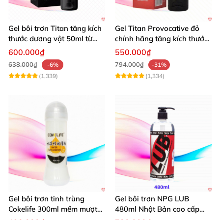
Gel bôi trơn Titan tăng kích
Gel Titan Provocative đỏ
thước dương vật 50ml từ
chính hãng tăng kích thước
Nga hiệu quả cao
dương vật nam
600.000₫
550.000₫
638.000₫
794.000₫
-6%
-31%
(1,339)
(1,334)
Gel bôi trơn tinh trùng
Gel bôi trơn NPG LUB
Cokelife 300ml mềm mượt
480ml Nhật Bản cao cấp
lâu dài
mượt mà an toàn