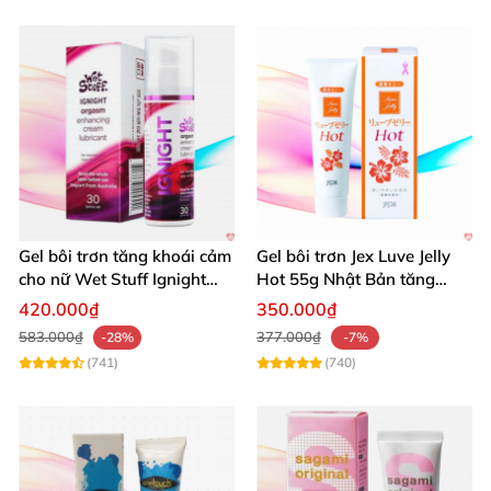
Gel bôi trơn tăng khoái cảm
Gel bôi trơn Jex Luve Jelly
cho nữ Wet Stuff Ignight
Hot 55g Nhật Bản tăng
30g se khít âm đạo
khoái cảm
420.000₫
350.000₫
583.000₫
377.000₫
-28%
-7%
(741)
(740)