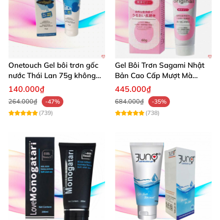
Onetouch Gel bôi trơn gốc
Gel Bôi Trơn Sagami Nhật
nước Thái Lan 75g không
Bản Cao Cấp Mượt Mà
chứa chất diệt tinh trùng
Tăng Khoái Cảm
140.000₫
445.000₫
264.000₫
684.000₫
-47%
-35%
(739)
(738)