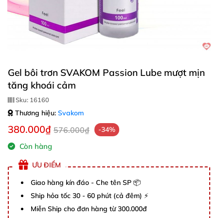
Gel bôi trơn SVAKOM Passion Lube mượt mịn
tăng khoái cảm
Sku:
16160
Thương hiệu:
Svakom
380.000₫
576.000₫
-34%
Còn hàng
ƯU ĐIỂM
Giao hàng kín đáo - Che tên SP 📦
Ship hỏa tốc 30 - 60 phút (cả đêm) ⚡
Miễn Ship cho đơn hàng từ 300.000đ