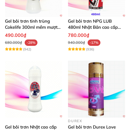
Gel bôi trơn tinh trùng
Gel bôi trơn NPG LUB
Cokelife 300ml mềm mượt
480ml Nhật Bản cao cấp
lâu dài
mượt mà an toàn
490.000₫
780.000₫
680.000₫
940.000₫
-28%
-17%
(942)
(936)
DUREX
Gel bôi trơn Nhật cao cấp
Gel bôi trơn Durex Love