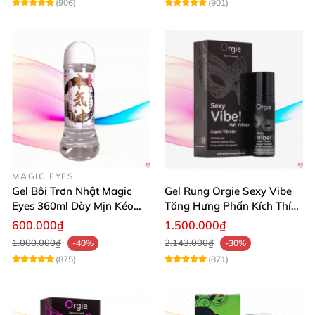
(906)
(901)
MAGIC EYES
Gel Bôi Trơn Nhật Magic
Gel Rung Orgie Sexy Vibe
Eyes 360ml Dày Mịn Kéo
Tăng Hưng Phấn Kích Thích
Dài Cảm Giác
Đỉnh Cao
600.000₫
1.500.000₫
1.000.000₫
2.143.000₫
-40%
-30%
(875)
(871)