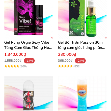
Gel Rung Orgie Sexy Vibe
Gel Bôi Trơn Passion 30ml
Tăng Cảm Giác Thăng Hoa
tăng cảm giác hưng phấn
Mạnh Mẽ
cho nữ
1.340.000₫
280.000₫
1.558.000₫
368.000₫
-14%
-24%
(860)
(833)