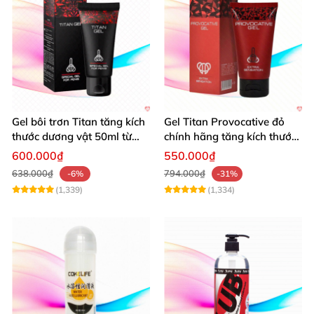
Gel bôi trơn Titan tăng kích
Gel Titan Provocative đỏ
thước dương vật 50ml từ
chính hãng tăng kích thước
Nga hiệu quả cao
dương vật nam
600.000₫
550.000₫
638.000₫
794.000₫
-6%
-31%
(1,339)
(1,334)