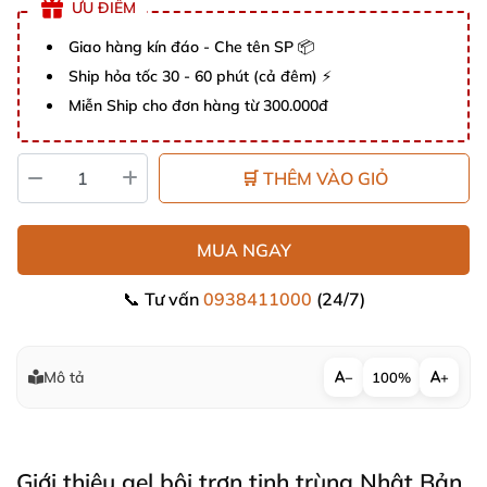
ƯU ĐIỂM
Giao hàng kín đáo - Che tên SP 📦
Ship hỏa tốc 30 - 60 phút (cả đêm) ⚡
Miễn Ship cho đơn hàng từ 300.000đ
🛒 THÊM VÀO GIỎ
MUA NGAY
📞 Tư vấn
0938411000
(24/7)
Mô tả
−
100%
+
Giới thiệu gel bôi trơn tinh trùng Nhật Bản