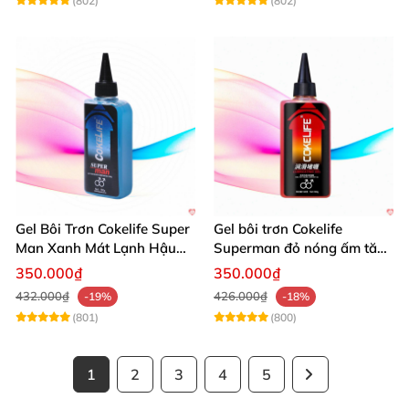
(802)
(802)
Gel Bôi Trơn Cokelife Super
Gel bôi trơn Cokelife
Man Xanh Mát Lạnh Hậu
Superman đỏ nóng ấm tăng
Môn 85g
khoái cảm mạnh
350.000₫
350.000₫
432.000₫
426.000₫
-19%
-18%
(801)
(800)
1
2
3
4
5