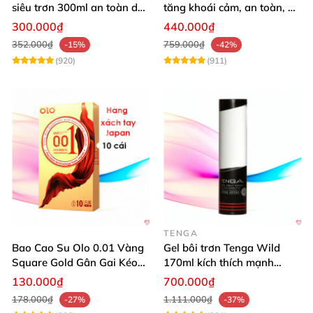
siêu trơn 300ml an toàn dễ
tăng khoái cảm, an toàn, dễ
dùng
dùng
300.000₫
440.000₫
352.000₫
759.000₫
-15%
-42%
(920)
(911)
TENGA
Bao Cao Su Olo 0.01 Vàng
Gel bôi trơn Tenga Wild
Square Gold Gân Gai Kéo
170ml kích thích mạnh
Dài
mượt mại dễ dùng
130.000₫
700.000₫
178.000₫
1.111.000₫
-27%
-37%