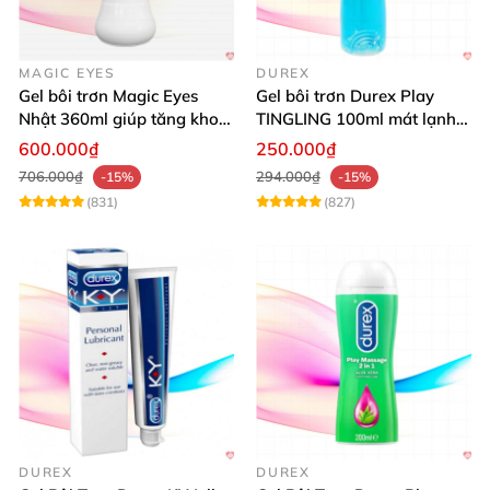
MAGIC EYES
DUREX
Gel bôi trơn Magic Eyes
Gel bôi trơn Durex Play
Nhật 360ml giúp tăng khoái
TINGLING 100ml mát lạnh
cảm, an toàn
kích thích mua
600.000₫
250.000₫
706.000₫
294.000₫
-15%
-15%
(831)
(827)
DUREX
DUREX