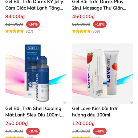
Gel Bôi Trơn Durex KY Jelly
Gel Bôi Trơn Durex Play
Cảm Giác Mát Lạnh Tăng
2in1 Massage Thư Giãn
Hưng Phấn
Hấp Dẫn 200ml
84.000₫
450.000₫
127.000₫
550.000₫
-34%
-18%
(827)
(809)
Gel Bôi Trơn Shell Cooling
Gel Love Kiss bôi trơn
Mát Lạnh Siêu Dịu 100ml,
hương dâu 100ml
Tăng Khoái Cảm
260.000₫
120.000₫
400.000₫
230.000₫
-35%
-48%