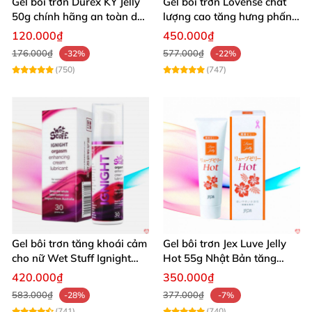
Gel bôi trơn Durex KY Jelly
Gel bôi trơn Lovense chất
50g chính hãng an toàn dễ
lượng cao tăng hưng phấn
dùng
oral sex
120.000₫
450.000₫
176.000₫
577.000₫
-32%
-22%
(750)
(747)
Gel bôi trơn tăng khoái cảm
Gel bôi trơn Jex Luve Jelly
cho nữ Wet Stuff Ignight
Hot 55g Nhật Bản tăng
30g se khít âm đạo
khoái cảm
420.000₫
350.000₫
583.000₫
377.000₫
-28%
-7%
(741)
(740)