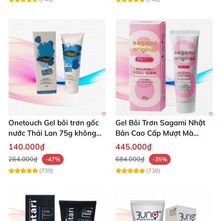
Onetouch Gel bôi trơn gốc
Gel Bôi Trơn Sagami Nhật
nước Thái Lan 75g không
Bản Cao Cấp Mượt Mà
chứa chất diệt tinh trùng
Tăng Khoái Cảm
140.000₫
445.000₫
264.000₫
684.000₫
-47%
-35%
(739)
(738)