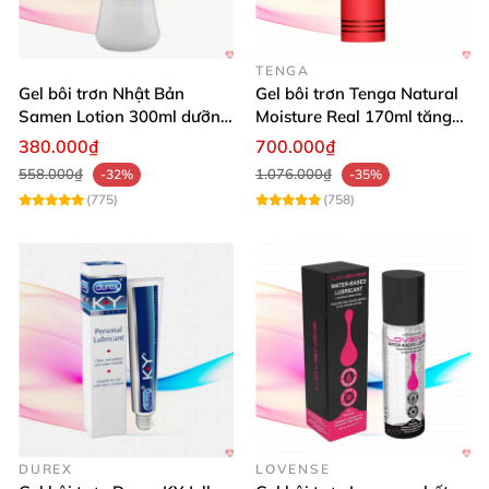
TENGA
Gel bôi trơn Nhật Bản
Gel bôi trơn Tenga Natural
Samen Lotion 300ml dưỡng
Moisture Real 170ml tăng
ẩm tăng khoái cảm
khoái cảm
380.000₫
700.000₫
558.000₫
1.076.000₫
-32%
-35%
(775)
(758)
DUREX
LOVENSE