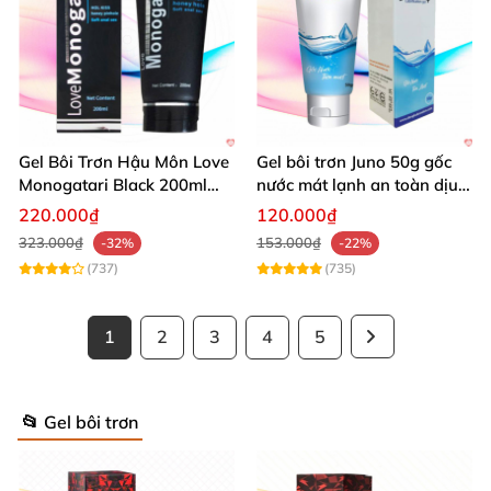
Gel Bôi Trơn Hậu Môn Love
Gel bôi trơn Juno 50g gốc
Monogatari Black 200ml
nước mát lạnh an toàn dịu
Nhật Bản An Toàn Mềm
nhẹ
220.000₫
120.000₫
Mượt
323.000₫
153.000₫
-32%
-22%
(737)
(735)
1
2
3
4
5
📂 Gel bôi trơn