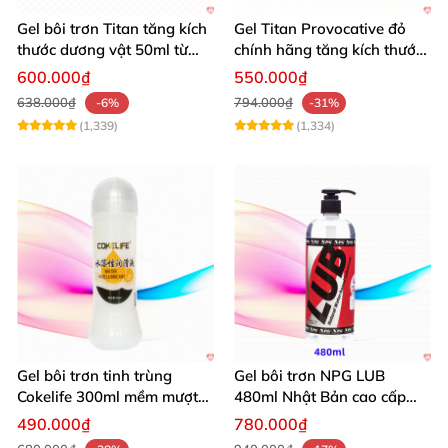
Gel bôi trơn Titan tăng kích
Gel Titan Provocative đỏ
thước dương vật 50ml từ
chính hãng tăng kích thước
Nga hiệu quả cao
dương vật nam
600.000₫
550.000₫
638.000₫
794.000₫
-6%
-31%
(1,339)
(1,334)
Gel bôi trơn tinh trùng
Gel bôi trơn NPG LUB
Cokelife 300ml mềm mượt
480ml Nhật Bản cao cấp
lâu dài
mượt mà an toàn
490.000₫
780.000₫