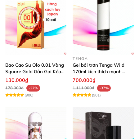
TENGA
Bao Cao Su Olo 0.01 Vàng
Gel bôi trơn Tenga Wild
Square Gold Gân Gai Kéo
170ml kích thích mạnh
Dài
mượt mại dễ dùng
130.000₫
700.000₫
178.000₫
1.111.000₫
-27%
-37%
(906)
(901)