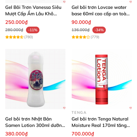
Gel Bôi Trơn Vanessa Siêu
Gel bôi trơn Lovcae water
Mượt Cấp Ẩm Lâu Khô
base 60ml cao cấp an toàn
200ml Nhật Bản
dễ chịu
250.000₫
90.000₫
280.000₫
136.000₫
-11%
-34%
(780)
(779)
TENGA
Gel bôi trơn Nhật Bản
Gel bôi trơn Tenga Natural
Samen Lotion 300ml dưỡng
Moisture Real 170ml tăng
ẩm tăng khoái cảm
khoái cảm
380.000₫
700.000₫