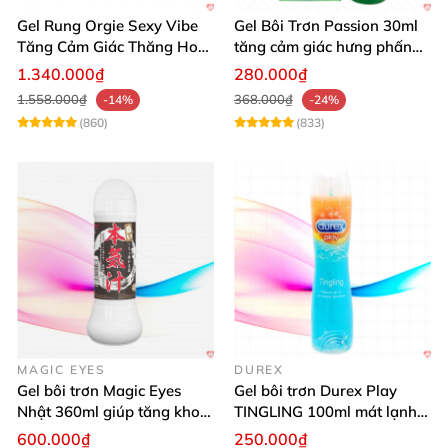
Gel Rung Orgie Sexy Vibe
Gel Bôi Trơn Passion 30ml
Tăng Cảm Giác Thăng Hoa
tăng cảm giác hưng phấn
Mạnh Mẽ
cho nữ
1.340.000₫
280.000₫
1.558.000₫
368.000₫
-14%
-24%
(860)
(833)
MAGIC EYES
DUREX
Gel bôi trơn Magic Eyes
Gel bôi trơn Durex Play
Nhật 360ml giúp tăng khoái
TINGLING 100ml mát lạnh
cảm, an toàn
kích thích mua
600.000₫
250.000₫