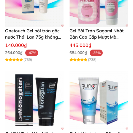
Onetouch Gel bôi trơn gốc
Gel Bôi Trơn Sagami Nhật
nước Thái Lan 75g không
Bản Cao Cấp Mượt Mà
chứa chất diệt tinh trùng
Tăng Khoái Cảm
140.000₫
445.000₫
264.000₫
684.000₫
-47%
-35%
(739)
(738)