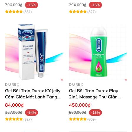
706.000₫
294.000₫
-15%
-15%
(831)
(827)
DUREX
DUREX
Gel Bôi Trơn Durex KY Jelly
Gel Bôi Trơn Durex Play
Cảm Giác Mát Lạnh Tăng
2in1 Massage Thư Giãn
Hưng Phấn
Hấp Dẫn 200ml
84.000₫
450.000₫
127.000₫
550.000₫
-34%
-18%
(827)
(809)