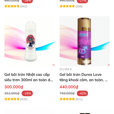
680.000₫
940.000₫
-28%
-17%
(942)
(936)
DUREX
Gel bôi trơn Nhật cao cấp
Gel bôi trơn Durex Love
siêu trơn 300ml an toàn dễ
tăng khoái cảm, an toàn, dễ
dùng
dùng
300.000₫
440.000₫
352.000₫
759.000₫
-15%
-42%
(920)
(911)