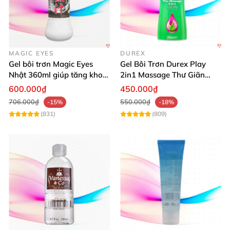
MAGIC EYES
DUREX
Gel bôi trơn Magic Eyes
Gel Bôi Trơn Durex Play
Nhật 360ml giúp tăng khoái
2in1 Massage Thư Giãn
cảm, an toàn
Hấp Dẫn 200ml
600.000₫
450.000₫
706.000₫
550.000₫
-15%
-18%
(831)
(809)