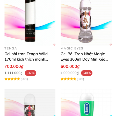
TENGA
MAGIC EYES
Gel bôi trơn Tenga Wild
Gel Bôi Trơn Nhật Magic
170ml kích thích mạnh
Eyes 360ml Dày Mịn Kéo
mượt mại dễ dùng
Dài Cảm Giác
700.000₫
600.000₫
1.111.000₫
1.000.000₫
-37%
-40%
(901)
(875)