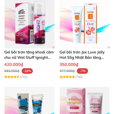
Gel bôi trơn tăng khoái cảm
Gel bôi trơn Jex Luve Jelly
cho nữ Wet Stuff Ignight
Hot 55g Nhật Bản tăng
30g se khít âm đạo
khoái cảm
420.000₫
350.000₫
583.000₫
377.000₫
-28%
-7%
(741)
(740)