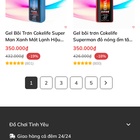
Gel Bôi Trơn Cokelife Super
Gel bôi trơn Cokelife
Man Xanh Mát Lạnh Hậu
Superman đỏ nóng ấm tăng
Môn 85g
khoái cảm mạnh
350.000₫
350.000₫
432.000₫
426.000₫
-19%
-18%
(801)
(800)
1
2
3
4
5
Đồ Chơi Tình Yêu
Giao hàng cả đêm 24/24