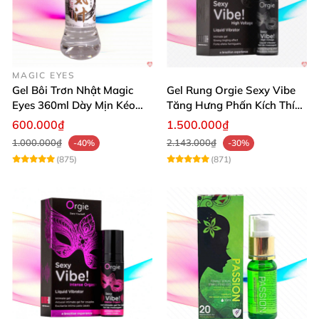
MAGIC EYES
Gel Bôi Trơn Nhật Magic
Gel Rung Orgie Sexy Vibe
Eyes 360ml Dày Mịn Kéo
Tăng Hưng Phấn Kích Thích
Dài Cảm Giác
Đỉnh Cao
600.000₫
1.500.000₫
1.000.000₫
2.143.000₫
-40%
-30%
(875)
(871)