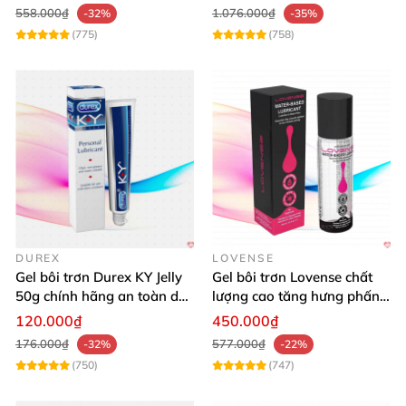
558.000₫
1.076.000₫
-32%
-35%
(775)
(758)
DUREX
LOVENSE
Gel bôi trơn Durex KY Jelly
Gel bôi trơn Lovense chất
50g chính hãng an toàn dễ
lượng cao tăng hưng phấn
dùng
oral sex
120.000₫
450.000₫
176.000₫
577.000₫
-32%
-22%
(750)
(747)