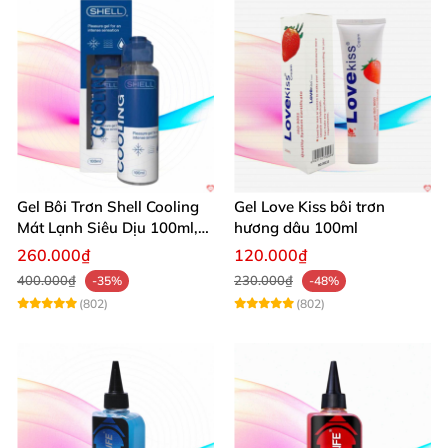
Gel Bôi Trơn Shell Cooling
Gel Love Kiss bôi trơn
Mát Lạnh Siêu Dịu 100ml,
hương dâu 100ml
Tăng Khoái Cảm
260.000₫
120.000₫
400.000₫
230.000₫
-35%
-48%
(802)
(802)