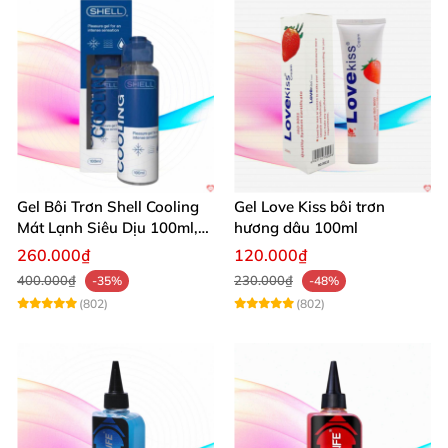
Gel Bôi Trơn Shell Cooling
Gel Love Kiss bôi trơn
Mát Lạnh Siêu Dịu 100ml,
hương dâu 100ml
Tăng Khoái Cảm
260.000₫
120.000₫
400.000₫
230.000₫
-35%
-48%
(802)
(802)