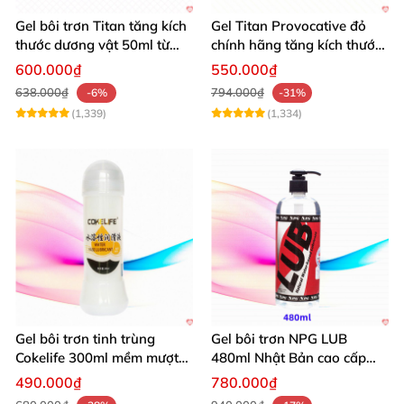
Gel bôi trơn Titan tăng kích
Gel Titan Provocative đỏ
thước dương vật 50ml từ
chính hãng tăng kích thước
Nga hiệu quả cao
dương vật nam
600.000₫
550.000₫
638.000₫
794.000₫
-6%
-31%
(1,339)
(1,334)
Gel bôi trơn tinh trùng
Gel bôi trơn NPG LUB
Cokelife 300ml mềm mượt
480ml Nhật Bản cao cấp
lâu dài
mượt mà an toàn
490.000₫
780.000₫