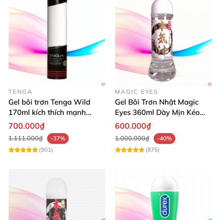
TENGA
MAGIC EYES
Gel bôi trơn Tenga Wild
Gel Bôi Trơn Nhật Magic
170ml kích thích mạnh
Eyes 360ml Dày Mịn Kéo
mượt mại dễ dùng
Dài Cảm Giác
700.000₫
600.000₫
1.111.000₫
1.000.000₫
-37%
-40%
(901)
(875)