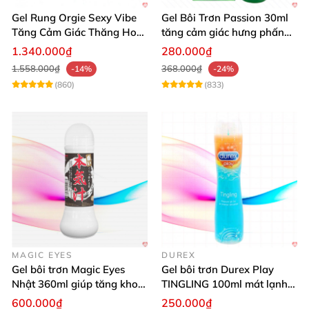
Gel Rung Orgie Sexy Vibe
Gel Bôi Trơn Passion 30ml
Tăng Cảm Giác Thăng Hoa
tăng cảm giác hưng phấn
Mạnh Mẽ
cho nữ
1.340.000₫
280.000₫
1.558.000₫
368.000₫
-14%
-24%
(860)
(833)
MAGIC EYES
DUREX
Gel bôi trơn Magic Eyes
Gel bôi trơn Durex Play
Nhật 360ml giúp tăng khoái
TINGLING 100ml mát lạnh
cảm, an toàn
kích thích mua
600.000₫
250.000₫