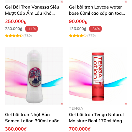
Gel Bôi Trơn Vanessa Siêu
Gel bôi trơn Lovcae water
Mượt Cấp Ẩm Lâu Khô
base 60ml cao cấp an toàn
200ml Nhật Bản
dễ chịu
250.000₫
90.000₫
280.000₫
136.000₫
-11%
-34%
(780)
(779)
TENGA
Gel bôi trơn Nhật Bản
Gel bôi trơn Tenga Natural
Samen Lotion 300ml dưỡng
Moisture Real 170ml tăng
ẩm tăng khoái cảm
khoái cảm
380.000₫
700.000₫