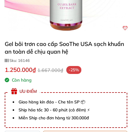
Gel bôi trơn cao cấp SooThe USA sạch khuẩn
an toàn dễ chịu quan hệ
Sku:
16146
1.250.000₫
1.667.000₫
-25%
Còn hàng
ƯU ĐIỂM
Giao hàng kín đáo - Che tên SP 📦
Ship hỏa tốc 30 - 60 phút (cả đêm) ⚡
Miễn Ship cho đơn hàng từ 300.000đ