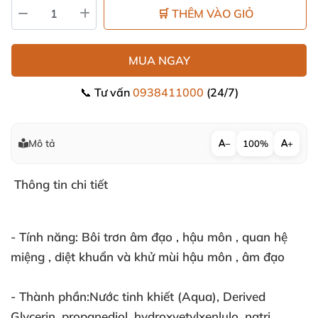
🛒 THÊM VÀO GIỎ
MUA NGAY
📞 Tư vấn
0938411000
(24/7)
Mô tả
−
100%
+
Thông tin chi tiết
- Tính năng: Bôi trơn âm đạo
, hậu môn
, quan hệ
miệng
, diệt khuẩn
và khử mùi hậu môn
, âm đạo
- Thành phần:Nước tinh khiết (Aqua)
, Derived
Glycerin
, propanediol
, hydroxyetylxenlulo
, natri