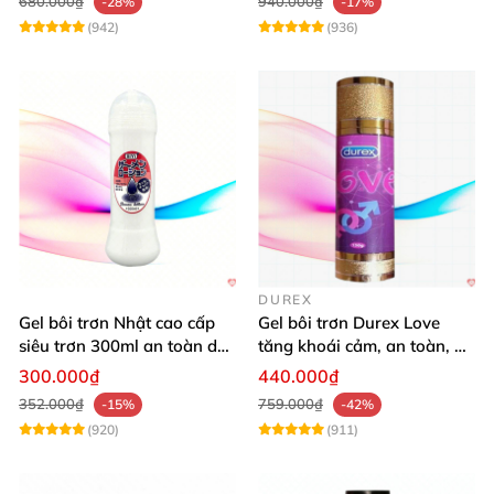
680.000₫
940.000₫
-28%
-17%
(942)
(936)
DUREX
Gel bôi trơn Nhật cao cấp
Gel bôi trơn Durex Love
siêu trơn 300ml an toàn dễ
tăng khoái cảm, an toàn, dễ
dùng
dùng
300.000₫
440.000₫
352.000₫
759.000₫
-15%
-42%
(920)
(911)