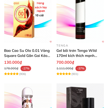
TENGA
Bao Cao Su Olo 0.01 Vàng
Gel bôi trơn Tenga Wild
Square Gold Gân Gai Kéo
170ml kích thích mạnh
Dài
mượt mại dễ dùng
130.000₫
700.000₫
178.000₫
1.111.000₫
-27%
-37%
(906)
(901)