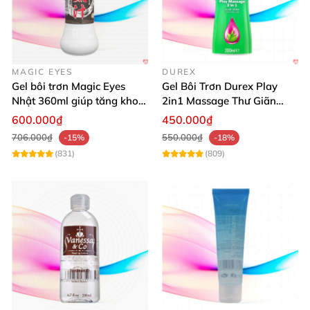
MAGIC EYES
DUREX
Gel bôi trơn Magic Eyes
Gel Bôi Trơn Durex Play
Nhật 360ml giúp tăng khoái
2in1 Massage Thư Giãn
cảm, an toàn
Hấp Dẫn 200ml
600.000₫
450.000₫
706.000₫
550.000₫
-15%
-18%
(831)
(809)