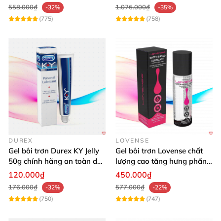
558.000₫
1.076.000₫
-32%
-35%
(775)
(758)
DUREX
LOVENSE
Gel bôi trơn Durex KY Jelly
Gel bôi trơn Lovense chất
50g chính hãng an toàn dễ
lượng cao tăng hưng phấn
dùng
oral sex
120.000₫
450.000₫
176.000₫
577.000₫
-32%
-22%
(750)
(747)