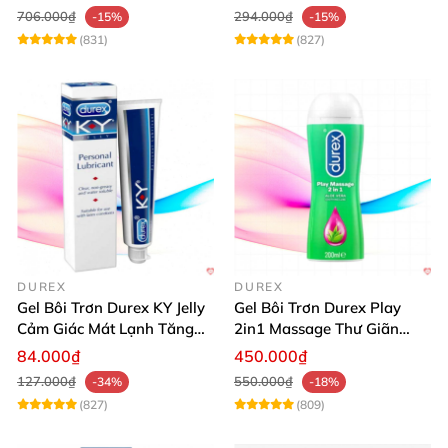
706.000₫
294.000₫
-15%
-15%
(831)
(827)
DUREX
DUREX
Gel Bôi Trơn Durex KY Jelly
Gel Bôi Trơn Durex Play
Cảm Giác Mát Lạnh Tăng
2in1 Massage Thư Giãn
Hưng Phấn
Hấp Dẫn 200ml
84.000₫
450.000₫
127.000₫
550.000₫
-34%
-18%
(827)
(809)