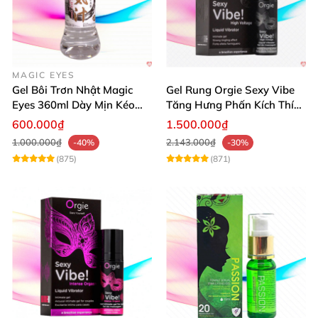
MAGIC EYES
Gel Bôi Trơn Nhật Magic
Gel Rung Orgie Sexy Vibe
Eyes 360ml Dày Mịn Kéo
Tăng Hưng Phấn Kích Thích
Dài Cảm Giác
Đỉnh Cao
600.000₫
1.500.000₫
1.000.000₫
2.143.000₫
-40%
-30%
(875)
(871)