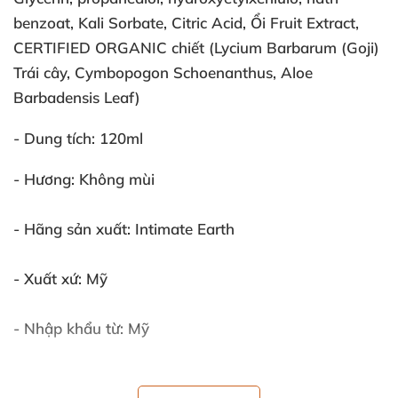
benzoat
, Kali Sorbate
, Citric Acid
, Ổi Fruit Extract
,
CERTIFIED ORGANIC chiết (Lycium Barbarum (Goji)
Trái cây
, Cymbopogon Schoenanthus
, Aloe
Barbadensis Leaf)
- Dung tích: 120ml
- Hương: Không mùi
- Hãng sản xuất: Intimate Earth
- Xuất xứ: Mỹ
- Nhập khẩu từ: Mỹ