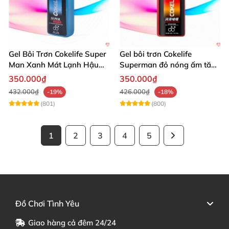
Gel Bôi Trơn Cokelife Super
Gel bôi trơn Cokelife
Man Xanh Mát Lạnh Hậu
Superman đỏ nóng ấm tăng
Môn 85g
khoái cảm mạnh
350.000₫
350.000₫
432.000₫
426.000₫
-19%
-18%
(801)
(800)
1
2
3
4
5
Đồ Chơi Tình Yêu
Giao hàng cả đêm 24/24