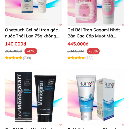
Onetouch Gel bôi trơn gốc
Gel Bôi Trơn Sagami Nhật
nước Thái Lan 75g không
Bản Cao Cấp Mượt Mà
chứa chất diệt tinh trùng
Tăng Khoái Cảm
140.000₫
445.000₫
264.000₫
684.000₫
-47%
-35%
(739)
(738)