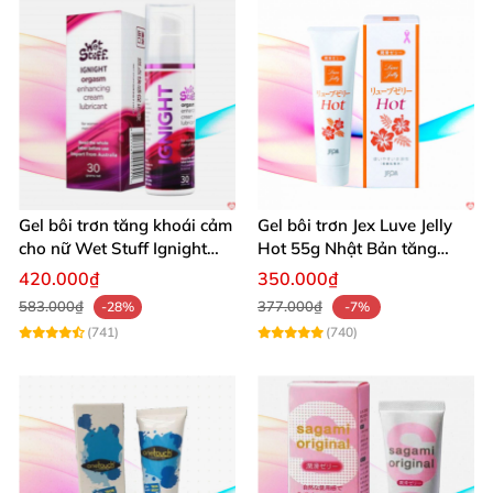
Gel bôi trơn tăng khoái cảm
Gel bôi trơn Jex Luve Jelly
cho nữ Wet Stuff Ignight
Hot 55g Nhật Bản tăng
30g se khít âm đạo
khoái cảm
420.000₫
350.000₫
583.000₫
377.000₫
-28%
-7%
(741)
(740)