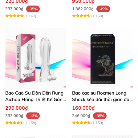
220.000₫
950.000₫
337.000₫
1.862.000₫
-35%
-49%
(1,161)
(1,160)
Bao Cao Su Đôn Dên Rung
Bao cao su Rocmen Long
Aichao Hồng Thiết Kế Gân
Shock kéo dài thời gian đa
Sọc Mới
tính năng 12 cái
290.000₫
160.000₫
333.000₫
246.000₫
-13%
-35%
(1,159)
(1,159)