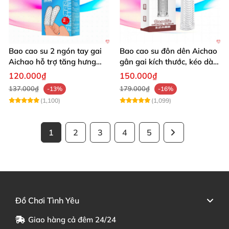
Bao cao su 2 ngón tay gai
Bao cao su đôn dên Aichao
Aichao hỗ trợ tăng hưng
gân gai kích thước, kéo dài,
phấn quan hệ
thăng hoa
120.000₫
150.000₫
137.000₫
179.000₫
-13%
-16%
(1,100)
(1,099)
1
2
3
4
5
Đồ Chơi Tình Yêu
Giao hàng cả đêm 24/24