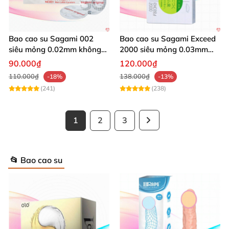
Bao cao su Sagami 002
Bao cao su Sagami Exceed
siêu mỏng 0.02mm không
2000 siêu mỏng 0.03mm
kích ứng 2 cái
hộp 12 cái an toàn thoải
90.000₫
120.000₫
mái
110.000₫
138.000₫
-18%
-13%
(241)
(238)
1
2
3
📂 Bao cao su