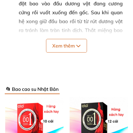
đặt bao vào đầu dương vật đang cương
cứng rồi vuốt xuống đến gốc. Sau khi quan
hệ xong giữ đầu bao rồi từ từ rút dương vật
ra tránh làm tràn tinh dịch. Thắt miệng bao
rồi vứt vào thùng rác.
Xem thêm
Quy cách
: Hộp 12 cái
Thương hiệu
: Ropockon
Bảo quản
: Bảo quản khô ráo, thoáng mát
Hạn sử dụng
: 05 năm
📂 Bao cao su Nhật Bản
Giới thiệu bao cao su Ropockon cung Xử
Nữ