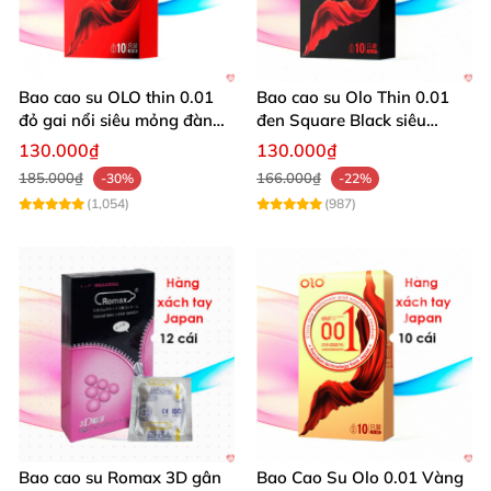
Những chàng trai cung Xử Nữ thường có tính
cách chung là biết cách tổ chức, hoàn thành tốt
công việc cũng như có lòng vị tha. Màu sắc may
Bao cao su OLO thin 0.01
Bao cao su Olo Thin 0.01
đỏ gai nổi siêu mỏng đàn
đen Square Black siêu
mắn cho cung hoàng đạo này là vàng, xanh
hồi 10 cái
mỏng
130.000₫
130.000₫
dương và hồng.
185.000₫
166.000₫
-30%
-22%
(1,054)
(987)
Bao cao su Ropockon cung Xử Nữ
với thiết kế siêu
Bao cao su Romax 3D gân
Bao Cao Su Olo 0.01 Vàng