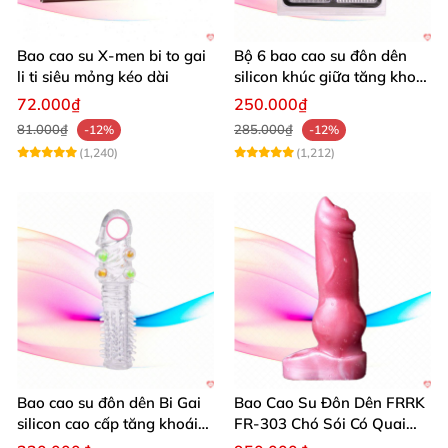
Bao cao su X-men bi to gai
Bộ 6 bao cao su đôn dên
li ti siêu mỏng kéo dài
silicon khúc giữa tăng khoái
cảm kéo dài quan hệ
72.000₫
250.000₫
81.000₫
285.000₫
-12%
-12%
(1,240)
(1,212)
Bao cao su đôn dên Bi Gai
Bao Cao Su Đôn Dên FRRK
silicon cao cấp tăng khoái
FR-303 Chó Sói Có Quai
cảm
Đeo An Toàn