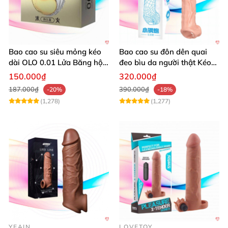
Bao cao su siêu mỏng kéo
Bao cao su đôn dên quai
dài OLO 0.01 Lửa Băng hộp
đeo bìu da người thật Kéo
10 cái
dài thời gian yêu
150.000₫
320.000₫
187.000₫
390.000₫
-20%
-18%
(1,278)
(1,277)
YEAIN
LOVETOY