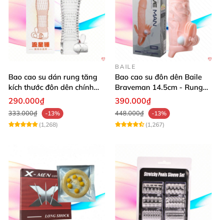
BAILE
Bao cao su dán rung tăng
Bao cao su đôn dên Baile
kích thước đôn dên chính
Braveman 14.5cm - Rung
hãng Aichao
điểm G, kích thích cực đỉnh
290.000₫
390.000₫
333.000₫
448.000₫
-13%
-13%
(1,268)
(1,267)