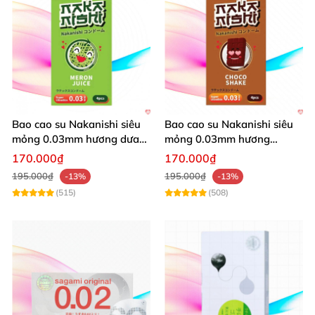
Bao cao su Nakanishi siêu
Bao cao su Nakanishi siêu
mỏng 0.03mm hương dưa
mỏng 0.03mm hương
lưới 4 cái cảm giác thật
chocolate hộp 4 cái thăng
170.000₫
170.000₫
hoa
195.000₫
195.000₫
-13%
-13%
(515)
(508)