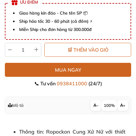
ƯU ĐIỂM
Giao hàng kín đáo - Che tên SP 📦
Ship hỏa tốc 30 - 60 phút (cả đêm) ⚡
Miễn Ship cho đơn hàng từ 300.000đ
🛒 THÊM VÀO GIỎ
MUA NGAY
📞 Tư vấn
0938411000
(24/7)
Mô tả
−
100%
+
Thông tin
: Ropockon Cung Xử Nữ với thiết