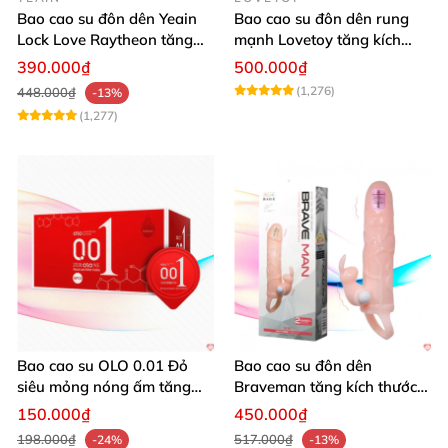
Bao cao su đôn dên Yeain
Bao cao su đôn dên rung
Lock Love Raytheon tăng
mạnh Lovetoy tăng kích
kích thước mạnh mẽ
thước cực đã
390.000₫
500.000₫
(1,276)
448.000₫
-13%
(1,277)
Bao cao su OLO 0.01 Đỏ
Bao cao su đôn dên
siêu mỏng nóng ấm tăng
Braveman tăng kích thước
khoái cảm hộp 10
rung mạnh đeo quai
150.000₫
450.000₫
198.000₫
517.000₫
-24%
-13%