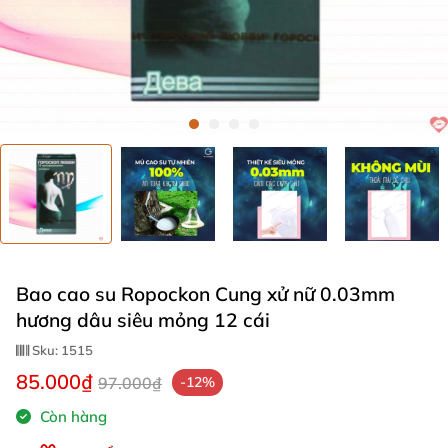
Bao cao su Ropockon Cung xử nữ 0.03mm
hương dâu siêu mỏng 12 cái
Sku:
1515
85.000₫
97.000₫
-12%
Còn hàng