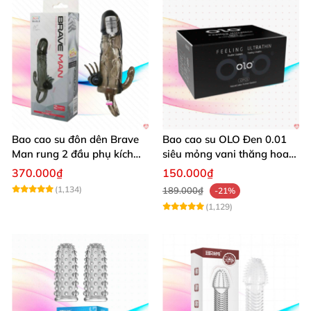
Bao cao su đôn dên Brave
Bao cao su OLO Đen 0.01
Man rung 2 đầu phụ kích
siêu mỏng vani thăng hoa
thích
pk 10 cái
370.000₫
150.000₫
(1,134)
189.000₫
-21%
(1,129)