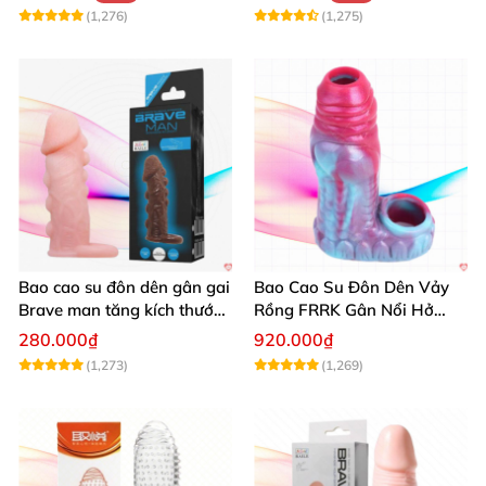
(1,276)
(1,275)
Bao cao su đôn dên gân gai
Bao Cao Su Đôn Dên Vảy
Brave man tăng kích thước
Rồng FRRK Gân Nổi Hở
khủng
Đầu 6 Màu
280.000₫
920.000₫
(1,273)
(1,269)