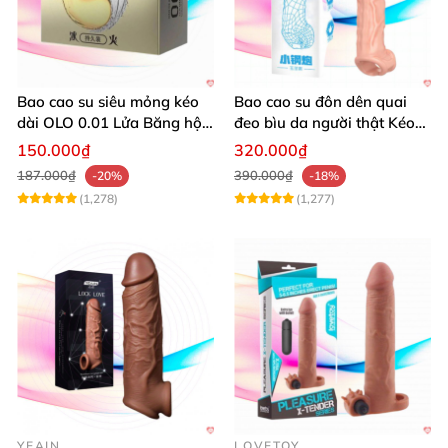
Bao cao su siêu mỏng kéo
Bao cao su đôn dên quai
dài OLO 0.01 Lửa Băng hộp
đeo bìu da người thật Kéo
10 cái
dài thời gian yêu
150.000₫
320.000₫
187.000₫
390.000₫
-20%
-18%
(1,278)
(1,277)
YEAIN
LOVETOY