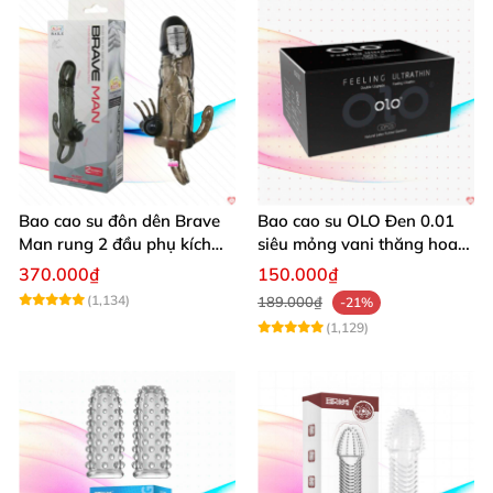
Bao cao su đôn dên Brave
Bao cao su OLO Đen 0.01
Man rung 2 đầu phụ kích
siêu mỏng vani thăng hoa
thích
pk 10 cái
370.000₫
150.000₫
(1,134)
189.000₫
-21%
(1,129)