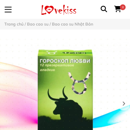
0
Trang chủ
/
Bao cao su
/
Bao cao su Nhật Bản