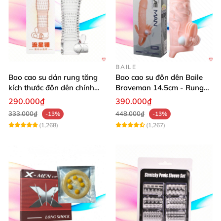
BAILE
Bao cao su dán rung tăng
Bao cao su đôn dên Baile
kích thước đôn dên chính
Braveman 14.5cm - Rung
hãng Aichao
điểm G, kích thích cực đỉnh
290.000₫
390.000₫
333.000₫
448.000₫
-13%
-13%
(1,268)
(1,267)