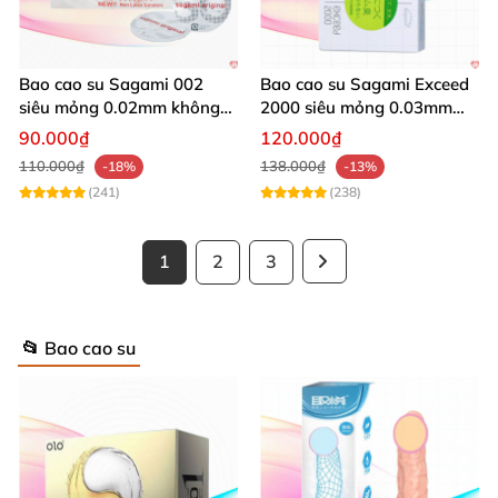
Bao cao su Sagami 002
Bao cao su Sagami Exceed
siêu mỏng 0.02mm không
2000 siêu mỏng 0.03mm
kích ứng 2 cái
hộp 12 cái an toàn thoải
90.000₫
120.000₫
mái
110.000₫
138.000₫
-18%
-13%
(241)
(238)
1
2
3
📂 Bao cao su