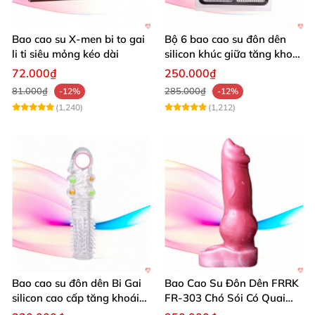
Bao cao su X-men bi to gai
Bộ 6 bao cao su đôn dên
li ti siêu mỏng kéo dài
silicon khúc giữa tăng khoái
cảm kéo dài quan hệ
72.000₫
250.000₫
81.000₫
285.000₫
-12%
-12%
(1,240)
(1,212)
Bao cao su đôn dên Bi Gai
Bao Cao Su Đôn Dên FRRK
silicon cao cấp tăng khoái
FR-303 Chó Sói Có Quai
cảm
Đeo An Toàn