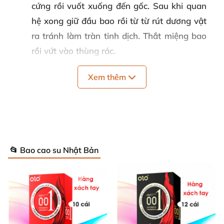
cứng rồi vuốt xuống đến gốc. Sau khi quan
hệ xong giữ đầu bao rồi từ từ rút dương vật
ra tránh làm tràn tinh dịch. Thắt miệng bao
rồi vứt vào thùng rác.
Quy cách
: Hộp 12 cái
Xem thêm
Thương hiệu
: Ropockon
Bảo quản
: Bảo quản khô ráo, thoáng mát
Hạn sử dụng
: 05 năm
📂 Bao cao su Nhật Bản
Giới thiệu bao cao su Ropockon cung Kim
Ngưu
Bao cao su Ropockon cung Kim Ngưu với thiết kế