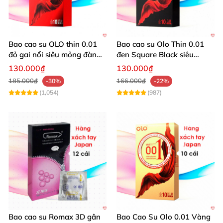
nhỏ gọn, bắt mắt. Vỏ hộp màu xanh nõn chuối là
gam màu may mắn của những người thuộc cung
hoàng đạo này.
Bao cao su OLO thin 0.01
Bao cao su Olo Thin 0.01
đỏ gai nổi siêu mỏng đàn
đen Square Black siêu
hồi 10 cái
mỏng
130.000₫
130.000₫
185.000₫
166.000₫
-30%
-22%
(1,054)
(987)
Loại bao cao su này được nhập khẩu trực tiếp vào thị
trường Việt Nam và được phân phối khá rộng rãi. Với
thiết kế ấn tượng, nhiều ưu điểm cũng như mức giá
Bao cao su Romax 3D gân
Bao Cao Su Olo 0.01 Vàng