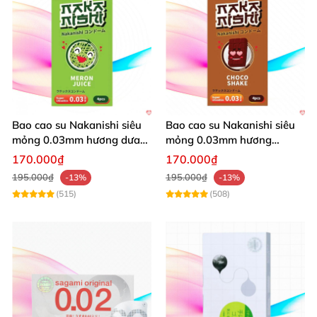
Bao cao su Nakanishi siêu
Bao cao su Nakanishi siêu
mỏng 0.03mm hương dưa
mỏng 0.03mm hương
lưới 4 cái cảm giác thật
chocolate hộp 4 cái thăng
170.000₫
170.000₫
hoa
195.000₫
195.000₫
-13%
-13%
(515)
(508)