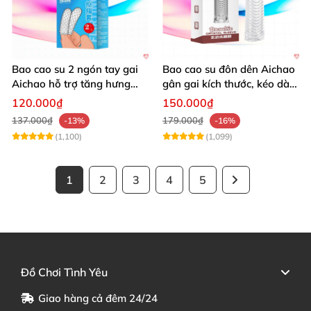
Bao cao su 2 ngón tay gai
Bao cao su đôn dên Aichao
Aichao hỗ trợ tăng hưng
gân gai kích thước, kéo dài,
phấn quan hệ
thăng hoa
120.000₫
150.000₫
137.000₫
179.000₫
-13%
-16%
(1,100)
(1,099)
1
2
3
4
5
Đồ Chơi Tình Yêu
Giao hàng cả đêm 24/24