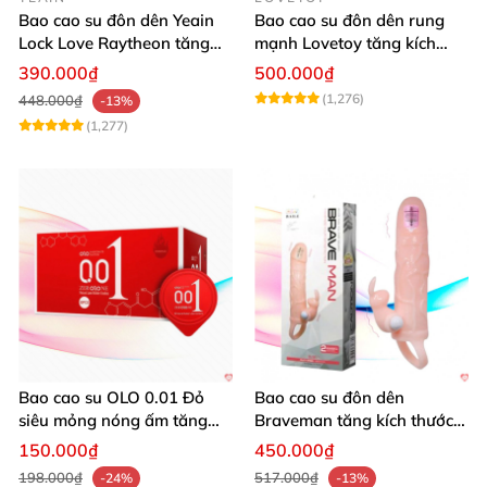
Bao cao su đôn dên Yeain
Bao cao su đôn dên rung
Lock Love Raytheon tăng
mạnh Lovetoy tăng kích
kích thước mạnh mẽ
thước cực đã
390.000₫
500.000₫
(1,276)
448.000₫
-13%
(1,277)
Bao cao su OLO 0.01 Đỏ
Bao cao su đôn dên
siêu mỏng nóng ấm tăng
Braveman tăng kích thước
khoái cảm hộp 10
rung mạnh đeo quai
150.000₫
450.000₫
198.000₫
517.000₫
-24%
-13%