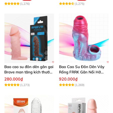
(1,276)
(1,275)
Bao cao su đôn dên gân gai
Bao Cao Su Đôn Dên Vảy
Brave man tăng kích thước
Rồng FRRK Gân Nổi Hở
khủng
Đầu 6 Màu
280.000₫
920.000₫
(1,273)
(1,269)