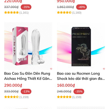
220.000₫
950.000₫
337.000₫
1.862.000₫
-35%
-49%
(1,161)
(1,160)
Bao Cao Su Đôn Dên Rung
Bao cao su Rocmen Long
Aichao Hồng Thiết Kế Gân
Shock kéo dài thời gian đa
Sọc Mới
tính năng 12 cái
290.000₫
160.000₫
333.000₫
246.000₫
-13%
-35%
(1,159)
(1,159)