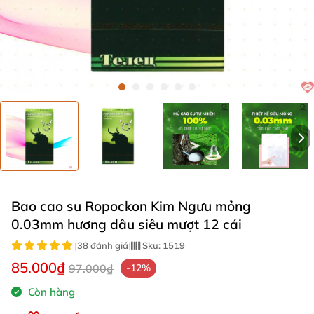
Bao cao su Ropockon Kim Ngưu mỏng
0.03mm hương dâu siêu mượt 12 cái
|
38 đánh giá
|
Sku:
1519
85.000₫
97.000₫
-12%
Còn hàng