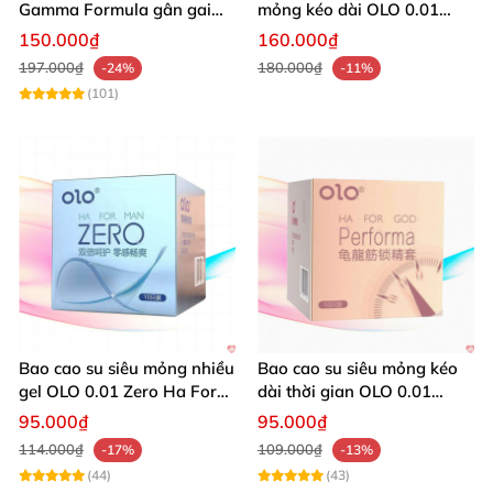
Gamma Formula gân gai
mỏng kéo dài OLO 0.01
kéo dài thời gian 10 cái
Ống Phật Tròn 10 cái
150.000₫
160.000₫
197.000₫
180.000₫
-24%
-11%
(101)
Bao cao su siêu mỏng nhiều
Bao cao su siêu mỏng kéo
gel OLO 0.01 Zero Ha For
dài thời gian OLO 0.01
Man 10 cái
Performa 10 cái
95.000₫
95.000₫
114.000₫
109.000₫
-17%
-13%
(44)
(43)