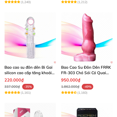
(1,240)
(1,212)
Bao cao su đôn dên Bi Gai
Bao Cao Su Đôn Dên FRRK
silicon cao cấp tăng khoái
FR-303 Chó Sói Có Quai
cảm
Đeo An Toàn
220.000₫
950.000₫
337.000₫
1.862.000₫
-35%
-49%
(1,161)
(1,160)