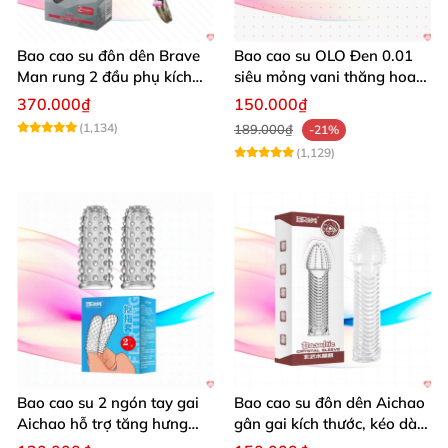
Bao cao su đôn dên Brave
Bao cao su OLO Đen 0.01
Man rung 2 đầu phụ kích
siêu mỏng vani thăng hoa
thích
pk 10 cái
370.000₫
150.000₫
(1,134)
189.000₫
-21%
(1,129)
Bao cao su 2 ngón tay gai
Bao cao su đôn dên Aichao
Aichao hỗ trợ tăng hưng
gân gai kích thước, kéo dài,
phấn quan hệ
thăng hoa