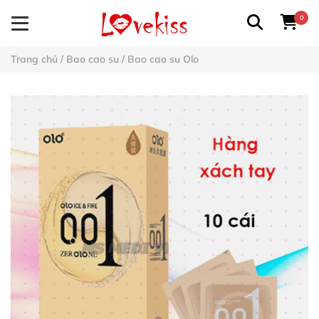
0
Trang chủ
/
Bao cao su
/
Bao cao su Olo