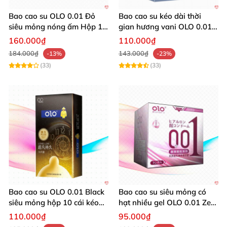
Bao cao su OLO 0.01 Đỏ
Bao cao su kéo dài thời
siêu mỏng nóng ấm Hộp 10
gian hương vani OLO 0.01
cái an toàn kích thích
Đồng Hồ Xanh 10 cái
160.000₫
110.000₫
184.000₫
143.000₫
-13%
-23%
(33)
(33)
Bao cao su OLO 0.01 Black
Bao cao su siêu mỏng có
siêu mỏng hộp 10 cái kéo
hạt nhiều gel OLO 0.01 Zero
dài thời gian quan hệ
Hồng
110.000₫
95.000₫