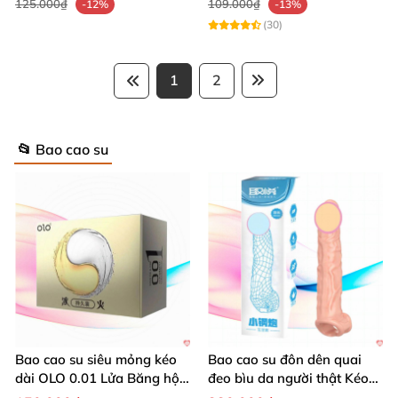
125.000₫
109.000₫
-12%
-13%
(30)
1
2
📂 Bao cao su
Bao cao su siêu mỏng kéo
Bao cao su đôn dên quai
dài OLO 0.01 Lửa Băng hộp
đeo bìu da người thật Kéo
10 cái
dài thời gian yêu