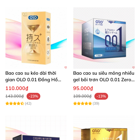
Bao cao su kéo dài thời
Bao cao su siêu mỏng nhiều
gian OLO 0.01 Đồng Hồ
gel bôi trơn OLO 0.01 Zero
Vàng 10 cái
Blue
110.000₫
95.000₫
143.000₫
109.000₫
-23%
-13%
(42)
(39)