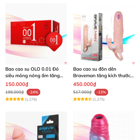
Bao cao su OLO 0.01 Đỏ
Bao cao su đôn dên
siêu mỏng nóng ấm tăng
Braveman tăng kích thước
khoái cảm hộp 10
rung mạnh đeo quai
150.000₫
450.000₫
198.000₫
517.000₫
-24%
-13%
(1,276)
(1,275)