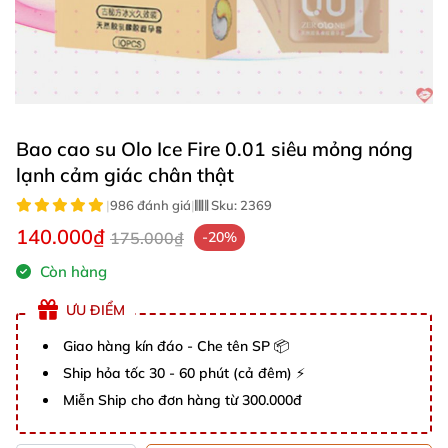
Bao cao su Olo Ice Fire 0.01 siêu mỏng nóng
lạnh cảm giác chân thật
|
986 đánh giá
|
Sku:
2369
140.000₫
175.000₫
-20%
Còn hàng
ƯU ĐIỂM
Giao hàng kín đáo - Che tên SP 📦
Ship hỏa tốc 30 - 60 phút (cả đêm) ⚡
Miễn Ship cho đơn hàng từ 300.000đ