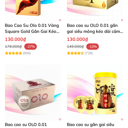
Bao Cao Su Olo 0.01 Vàng
Bao cao su OLO 0.01 gân
Square Gold Gân Gai Kéo
gai siêu mỏng kéo dài cảm
Dài
xúc cực đã
130.000₫
130.000₫
178.000₫
149.000₫
-27%
-13%
(906)
(728)
Bao cao su OLO 0.01
Bao cao su gân gai siêu