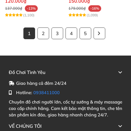
120.000₫
150.000₫
137.000₫
179.000₫
-13%
-16%
(1,100)
(1,099)
1
2
3
4
5
Đồ Chơi Tình Yêu
Giao hàng cả đêm 24/24
Hotline:
0938411000
Chuyên đồ chơi người lớn, cốc tự sướng & máy massage
cao cấp chính hãng. Cam kết bảo mật thông tin, che tên
sản phẩm kín đáo, giao hàng nhanh chóng 24/7.
VỀ CHÚNG TÔI