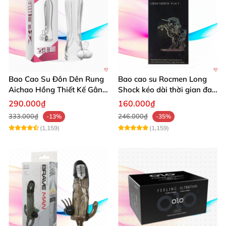
Bao Cao Su Đôn Dên Rung
Bao cao su Rocmen Long
Aichao Hồng Thiết Kế Gân
Shock kéo dài thời gian đa
Sọc Mới
tính năng 12 cái
290.000₫
160.000₫
333.000₫
246.000₫
-13%
-35%
(1,159)
(1,159)