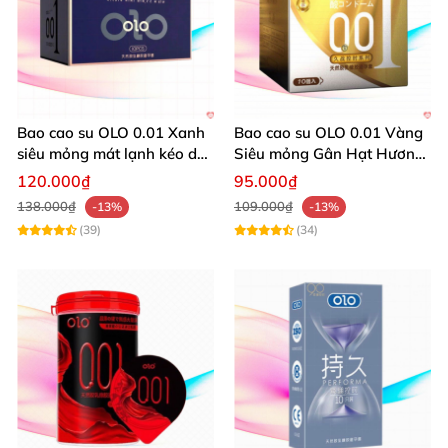
Bao cao su OLO 0.01 Xanh
Bao cao su OLO 0.01 Vàng
siêu mỏng mát lạnh kéo dài
Siêu mỏng Gân Hạt Hương
cực khoái 10 cái
Chanh Hộp 10 cái
120.000₫
95.000₫
138.000₫
109.000₫
-13%
-13%
(39)
(34)