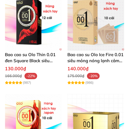
Bao cao su Olo Thin 0.01
Bao cao su Olo Ice Fire 0.01
đen Square Black siêu
siêu mỏng nóng lạnh cảm
mỏng
giác chân thật
130.000₫
140.000₫
166.000₫
175.000₫
-22%
-20%
(987)
(986)