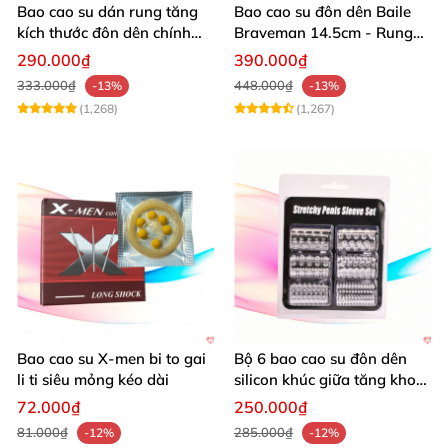
Bao cao su dán rung tăng
Bao cao su đôn dên Baile
kích thước đôn dên chính
Braveman 14.5cm - Rung
hãng Aichao
điểm G, kích thích cực đỉnh
290.000₫
390.000₫
333.000₫
448.000₫
-13%
-13%
(1,268)
(1,267)
Bao cao su X-men bi to gai
Bộ 6 bao cao su đôn dên
li ti siêu mỏng kéo dài
silicon khúc giữa tăng khoái
cảm kéo dài quan hệ
72.000₫
250.000₫
81.000₫
285.000₫
-12%
-12%