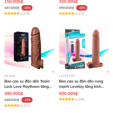
150.000₫
320.000₫
187.000₫
390.000₫
-20%
-18%
(1,278)
(1,277)
YEAIN
LOVETOY
Bao cao su đôn dên Yeain
Bao cao su đôn dên rung
Lock Love Raytheon tăng
mạnh Lovetoy tăng kích
kích thước mạnh mẽ
thước cực đã
390.000₫
500.000₫
(1,276)
448.000₫
-13%
(1,277)