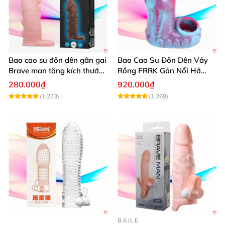
Bao cao su đôn dên gân gai
Bao Cao Su Đôn Dên Vảy
Brave man tăng kích thước
Rồng FRRK Gân Nổi Hở
khủng
Đầu 6 Màu
280.000₫
920.000₫
(1,273)
(1,269)
BAILE