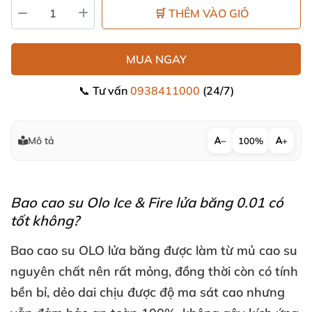
🛒 THÊM VÀO GIỎ
MUA NGAY
📞 Tư vấn
0938411000
(24/7)
Mô tả
−
100%
+
Bao cao su Olo Ice & Fire lửa băng 0.01 có
tốt không?
Bao cao su OLO lửa băng
được làm từ mủ cao su
nguyên chất nên
rất mỏng
, đồng thời còn có tính
bền bỉ
, dẻo dai chịu
được độ ma sát cao
nhưng