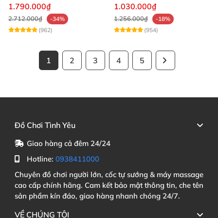
App, Tình Yêu Sôi Động
Nhiệt
1.790.000₫
1.030.000₫
2.712.000₫
1.256.000₫
-34%
-18%
(962)
(954)
1
2
3
4
5
Đồ Chơi Tình Yêu
Giao hàng cả đêm 24/24
Hotline:
0938411000
Chuyên đồ chơi người lớn, cốc tự sướng & máy massage
cao cấp chính hãng. Cam kết bảo mật thông tin, che tên
sản phẩm kín đáo, giao hàng nhanh chóng 24/7.
VỀ CHÚNG TÔI