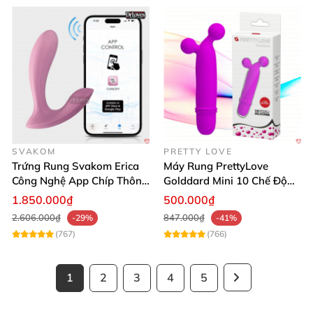
SVAKOM
PRETTY LOVE
Trứng Rung Svakom Erica
Máy Rung PrettyLove
Công Nghệ App Chíp Thông
Golddard Mini 10 Chế Độ
Minh
Kích Thích Điểm G Đỉnh
1.850.000₫
500.000₫
2.606.000₫
847.000₫
-29%
-41%
(767)
(766)
1
2
3
4
5