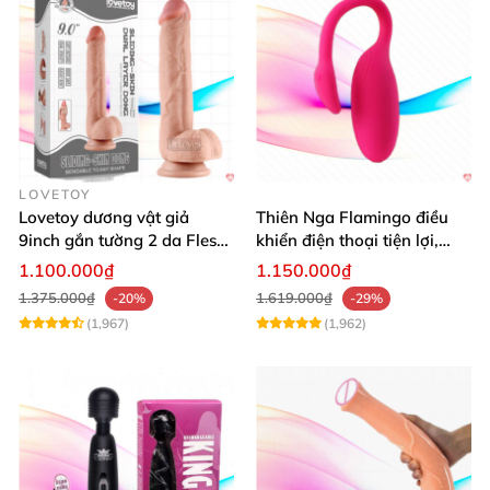
LOVETOY
Lovetoy dương vật giả
Thiên Nga Flamingo điều
9inch gắn tường 2 da Flesh
khiển điện thoại tiện lợi,
siêu thực
hiện đại
1.100.000₫
1.150.000₫
1.375.000₫
1.619.000₫
-20%
-29%
(1,967)
(1,962)