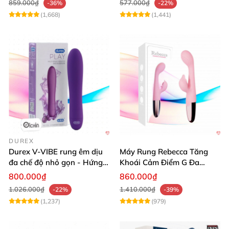
859.000₫
577.000₫
-36%
-22%
(1,668)
(1,441)
DUREX
Durex V-VIBE rung êm dịu
Máy Rung Rebecca Tăng
đa chế độ nhỏ gọn - Hứng
Khoái Cảm Điểm G Đa
khởi từng phút
Năng Siêu Mạnh
800.000₫
860.000₫
1.026.000₫
1.410.000₫
-22%
-39%
(1,237)
(979)