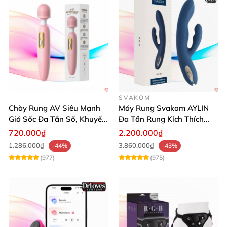
SVAKOM
Chày Rung AV Siêu Mạnh
Máy Rung Svakom AYLIN
Giá Sốc Đa Tần Số, Khuyến
Đa Tần Rung Kích Thích
Mãi
Mạnh Mẽ
720.000₫
2.200.000₫
1.286.000₫
3.860.000₫
-44%
-43%
(977)
(975)