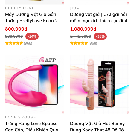
PRETTY LOVE
JIUAI
Máy Dương Vật Giả Gắn
Dương vật giả JIUAI gai nổi
Tường PrettyLove Keon 2
mềm mại kích thích cực đỉnh
Lớp Da Siêu Thật
800.000₫
1.080.000₫
930.000₫
1.742.000₫
-14%
-38%
(968)
(968)
LOVE SPOUSE
Trứng Rung Love Spouse
Dương Vật Giả Hot Bunny
Cao Cấp, Điều Khiển Qua
Rung Xoay Thụt 48 Độ Tỏa