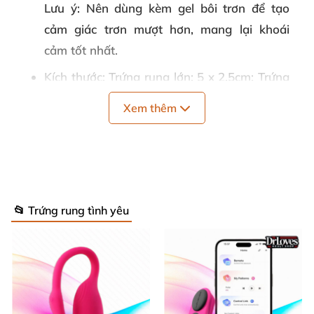
Lưu ý: Nên dùng kèm gel bôi trơn để tạo
cảm giác trơn mượt hơn, mang lại khoái
cảm tốt nhất.
Kích thước
:
Trứng rung lớn: 5 x 2.5cm; Trứng
rung nhỏ: 9 x 2.5 cm.
Xem thêm
Năng lượng
: Pin AA
Quy cách
:
Hộp 1 cái
Bảo quản
:
Nơi khô ráo thoáng mát
Hạn sử dụng
:
05 năm.
📂 Trứng rung tình yêu
Giới thiệu trứng rung tình yêu 2 đầu