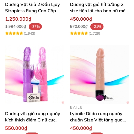
Dương Vật Giả 2 Đầu Ljoy
Dương vật giả hít tường 2
Strapless Rung Cao Cấp
size tiện lợi cho bạn nữ mới
ĐKTX Mạnh Mẽ
dùng
1.250.000₫
450.000₫
1.984.000₫
570.000₫
-37%
-21%
(1,943)
(1,729)
BAILE
Dương vật giả rung ngoáy
Lybaile Dildo rung ngoáy
kích thích điểm G nữ cực
chuẩn Size Việt tặng quà
mạnh
ưu đãi
550.000₫
450.000₫