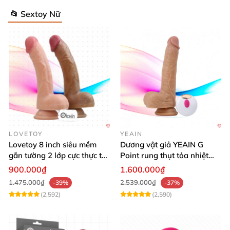
📂 Sextoy Nữ
LOVETOY
YEAIN
Lovetoy 8 inch siêu mềm
Dương vật giả YEAIN G
gắn tường 2 lớp cực thực tế,
Point rung thụt tỏa nhiệt
dễ dùng
điều khiển từ xa silicon
900.000₫
1.600.000₫
1.475.000₫
2.539.000₫
-39%
-37%
(2,592)
(2,590)