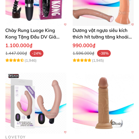
Chày Rung Luoge King
Dương vật ngựa siêu kích
Kong Tặng Đầu DV Giả
thích hít tường tăng khoái
Kích Thích Mạnh
cảm
1.100.000₫
990.000₫
1.447.000₫
1.596.000₫
-24%
-38%
(1,946)
(1,945)
LOVETOY