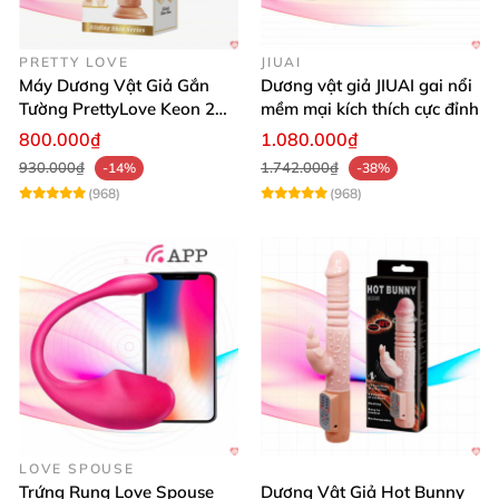
PRETTY LOVE
JIUAI
Máy Dương Vật Giả Gắn
Dương vật giả JIUAI gai nổi
Tường PrettyLove Keon 2
mềm mại kích thích cực đỉnh
Lớp Da Siêu Thật
800.000₫
1.080.000₫
930.000₫
1.742.000₫
-14%
-38%
(968)
(968)
LOVE SPOUSE
Trứng Rung Love Spouse
Dương Vật Giả Hot Bunny