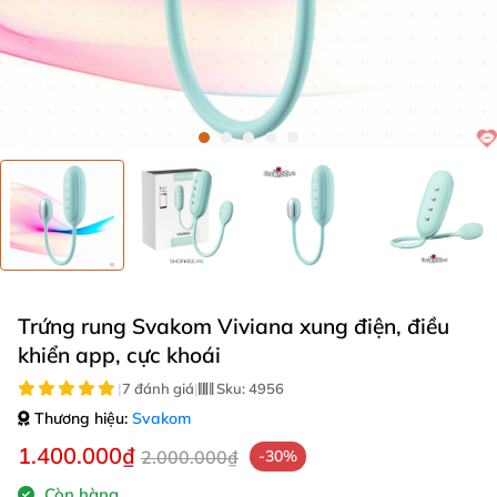
Trứng rung Svakom Viviana xung điện, điều
khiển app, cực khoái
|
7 đánh giá
|
Sku:
4956
Thương hiệu:
Svakom
1.400.000₫
2.000.000₫
-30%
Còn hàng