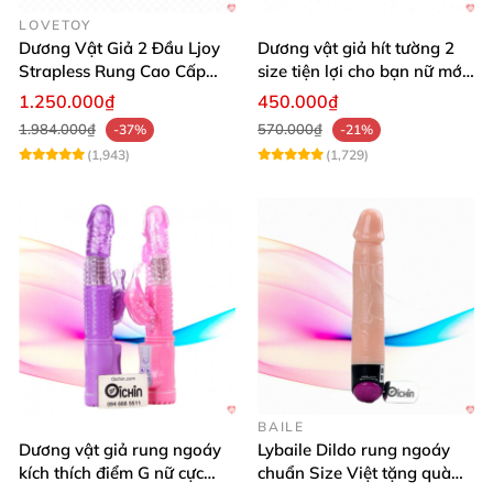
LOVETOY
Dương Vật Giả 2 Đầu Ljoy
Dương vật giả hít tường 2
Strapless Rung Cao Cấp
size tiện lợi cho bạn nữ mới
ĐKTX Mạnh Mẽ
dùng
1.250.000₫
450.000₫
1.984.000₫
570.000₫
-37%
-21%
(1,943)
(1,729)
BAILE
Dương vật giả rung ngoáy
Lybaile Dildo rung ngoáy
kích thích điểm G nữ cực
chuẩn Size Việt tặng quà