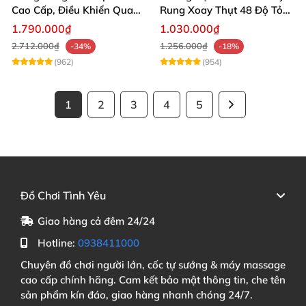
Cao Cấp, Điều Khiển Qua
Rung Xoay Thụt 48 Độ Tỏa
App, Tình Yêu Sôi Động
Nhiệt
1.790.000₫
1.030.000₫
2.712.000₫
1.256.000₫
-34%
-18%
(962)
(954)
1
2
3
4
5
Đồ Chơi Tình Yêu
Giao hàng cả đêm 24/24
Hotline:
0938411000
Chuyên đồ chơi người lớn, cốc tự sướng & máy massage
cao cấp chính hãng. Cam kết bảo mật thông tin, che tên
sản phẩm kín đáo, giao hàng nhanh chóng 24/7.