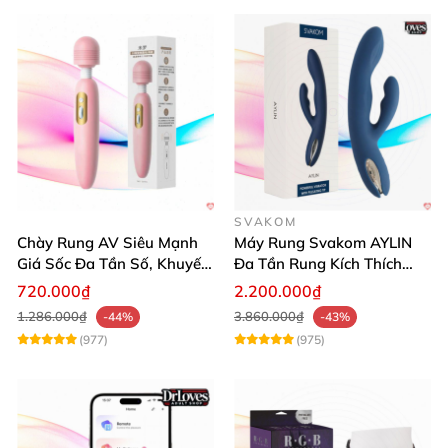
SVAKOM
Chày Rung AV Siêu Mạnh
Máy Rung Svakom AYLIN
Giá Sốc Đa Tần Số, Khuyến
Đa Tần Rung Kích Thích
Mãi
Mạnh Mẽ
720.000₫
2.200.000₫
1.286.000₫
3.860.000₫
-44%
-43%
(977)
(975)