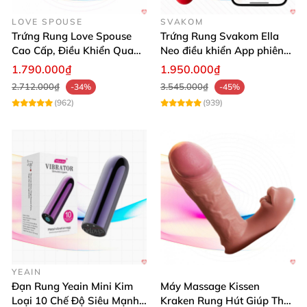
LOVE SPOUSE
SVAKOM
Màu sắc: Xanh
Trứng Rung Love Spouse
Trứng Rung Svakom Ella
Cao Cấp, Điều Khiển Qua
Neo điều khiển App phiên
Kích thước: 230mm x 32mm
App, Tình Yêu Sôi Động
bản mới tiện lợi
1.790.000₫
1.950.000₫
2.712.000₫
3.545.000₫
-34%
-45%
Trọng lượng: 72g
(962)
(939)
Chống thấm nước: Kháng nước chuẩn IPX7
Chức năng: Rung
, xung điện
, điều khiển qua app
Dung lượng pin: 400mAh
Thời gian sạc: 1 – 1.5 giờ
Thời gian sử dụng: 0.8 – 3 giờ
YEAIN
Thương hiệu: Svakom
Đạn Rung Yeain Mini Kim
Máy Massage Kissen
Loại 10 Chế Độ Siêu Mạnh,
Kraken Rung Hút Giúp Thư