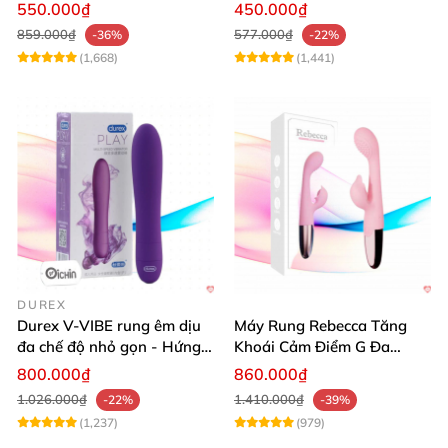
mạnh
ưu đãi
550.000₫
450.000₫
859.000₫
577.000₫
-36%
-22%
(1,668)
(1,441)
DUREX
Durex V-VIBE rung êm dịu
Máy Rung Rebecca Tăng
đa chế độ nhỏ gọn - Hứng
Khoái Cảm Điểm G Đa
khởi từng phút
Năng Siêu Mạnh
800.000₫
860.000₫
1.026.000₫
1.410.000₫
-22%
-39%
(1,237)
(979)