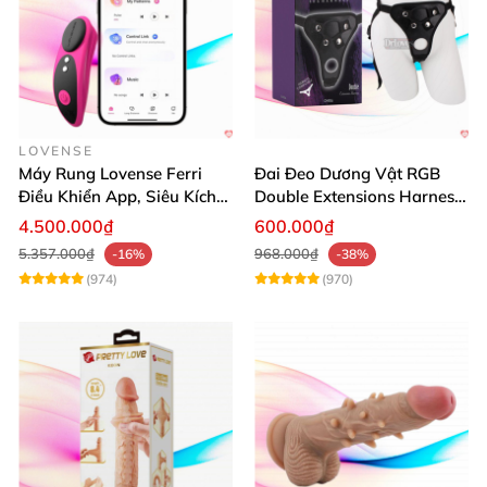
LOVENSE
Máy Rung Lovense Ferri
Đai Đeo Dương Vật RGB
Điều Khiển App, Siêu Kích
Double Extensions Harness
Thích, An Toàn
Hấp Dẫn Đầy Cảm Xúc
4.500.000₫
600.000₫
5.357.000₫
968.000₫
-16%
-38%
(974)
(970)