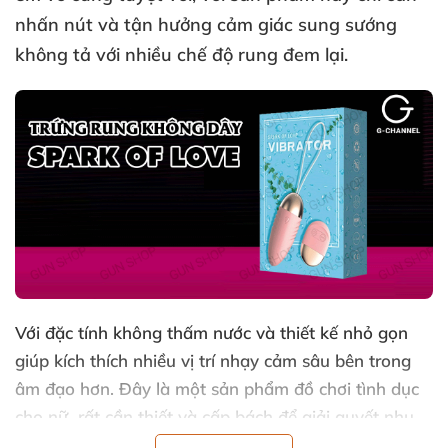
nhấn nút
và tận hưởng cảm giác sung sướng
không tả
với nhiều chế độ rung đem lại.
Với đặc tính không thấm nước
và thiết kế nhỏ gọn
giúp kích thích nhiều vị trí nhạy cảm sâu bên trong
âm đạo hơn
. Đây là một sản phẩm đồ chơi tình dục
cho nữ
rất cần thiết
và cấp bách
để giải quyết nhu
cầu sinh lý một cách hoàn hảo nhất
và đối
với
các