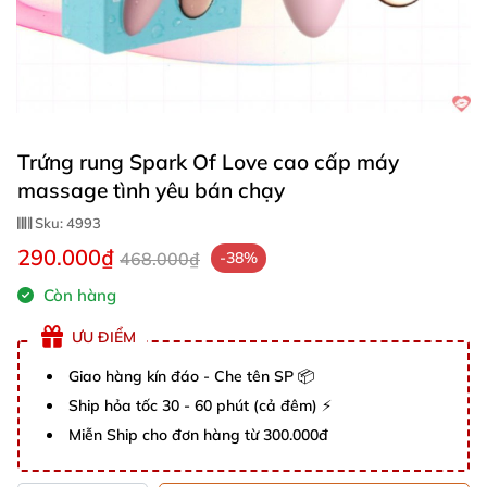
Trứng rung Spark Of Love cao cấp máy
massage tình yêu bán chạy
Sku:
4993
290.000₫
468.000₫
-38%
Còn hàng
ƯU ĐIỂM
Giao hàng kín đáo - Che tên SP 📦
Ship hỏa tốc 30 - 60 phút (cả đêm) ⚡
Miễn Ship cho đơn hàng từ 300.000đ