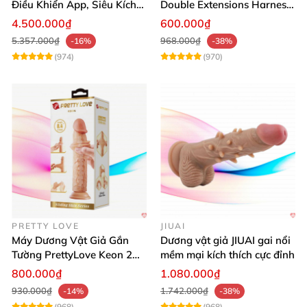
Điều Khiển App, Siêu Kích
Double Extensions Harness
Thích, An Toàn
Hấp Dẫn Đầy Cảm Xúc
4.500.000₫
600.000₫
5.357.000₫
968.000₫
-16%
-38%
(974)
(970)
PRETTY LOVE
JIUAI
Máy Dương Vật Giả Gắn
Dương vật giả JIUAI gai nổi
Tường PrettyLove Keon 2
mềm mại kích thích cực đỉnh
Lớp Da Siêu Thật
800.000₫
1.080.000₫
930.000₫
1.742.000₫
-14%
-38%
(968)
(968)