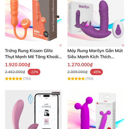
Trứng Rung Kissen Glitz
Máy Rung Marilyn Gắn Mút
Thụt Mạnh Mẽ Tăng Khoái
Siêu Mạnh Kích Thích
Cảm Xuất Sắc
Sướng Tột Đỉnh
1.920.000₫
1.270.000₫
2.462.000₫
2.309.000₫
-22%
-45%
(794)
(783)