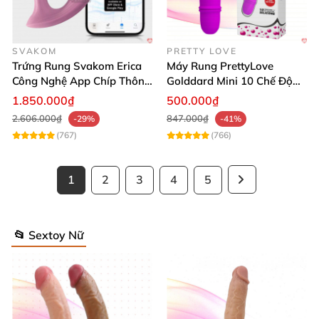
SVAKOM
PRETTY LOVE
Trứng Rung Svakom Erica
Máy Rung PrettyLove
Công Nghệ App Chíp Thông
Golddard Mini 10 Chế Độ
Minh
Kích Thích Điểm G Đỉnh
1.850.000₫
500.000₫
2.606.000₫
847.000₫
-29%
-41%
(767)
(766)
1
2
3
4
5
📂 Sextoy Nữ