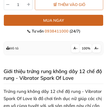
🛒 THÊM VÀO GIỎ
MUA NGAY
📞 Tư vấn
0938411000
(24/7)
Mô tả
−
100%
+
Giới thiệu trứng rung không dây 12 chế độ
rung - Vibrator Spark Of Love
Trứng rung không dây 12 chế độ rung - Vibrator
Spark Of Love là đồ chơi tình dục nữ giúp
các chị
em vô cùng tuyệt vời
,
với sản phẩm này chỉ cần