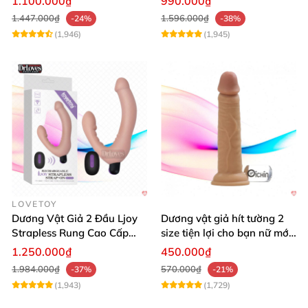
1.100.000₫
990.000₫
1.447.000₫
1.596.000₫
-24%
-38%
(1,946)
(1,945)
LOVETOY
Dương Vật Giả 2 Đầu Ljoy
Dương vật giả hít tường 2
Strapless Rung Cao Cấp
size tiện lợi cho bạn nữ mới
ĐKTX Mạnh Mẽ
dùng
1.250.000₫
450.000₫
1.984.000₫
570.000₫
-37%
-21%
(1,943)
(1,729)