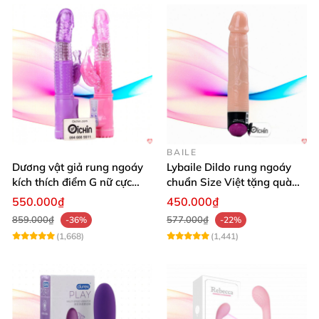
BAILE
Dương vật giả rung ngoáy
Lybaile Dildo rung ngoáy
kích thích điểm G nữ cực
chuẩn Size Việt tặng quà
mạnh
ưu đãi
550.000₫
450.000₫
859.000₫
577.000₫
-36%
-22%
(1,668)
(1,441)