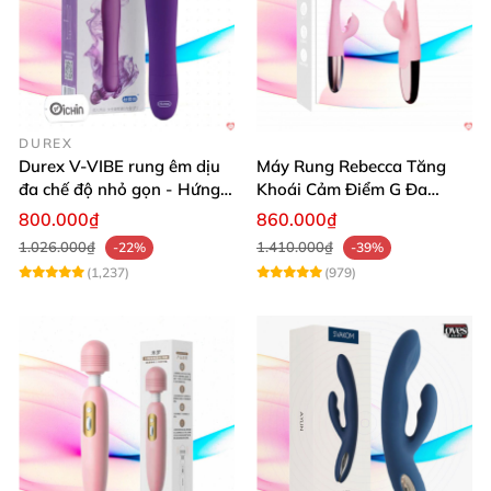
DUREX
Durex V-VIBE rung êm dịu
Máy Rung Rebecca Tăng
đa chế độ nhỏ gọn - Hứng
Khoái Cảm Điểm G Đa
khởi từng phút
Năng Siêu Mạnh
800.000₫
860.000₫
1.026.000₫
1.410.000₫
-22%
-39%
(1,237)
(979)