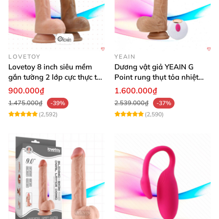
LOVETOY
YEAIN
Lovetoy 8 inch siêu mềm
Dương vật giả YEAIN G
gắn tường 2 lớp cực thực tế,
Point rung thụt tỏa nhiệt
dễ dùng
điều khiển từ xa silicon
900.000₫
1.600.000₫
1.475.000₫
2.539.000₫
-39%
-37%
(2,592)
(2,590)