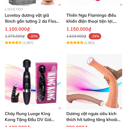
LOVETOY
Lovetoy dương vật giả
Thiên Nga Flamingo điều
9inch gắn tường 2 da Flesh
khiển điện thoại tiện lợi,
siêu thực
hiện đại
1.100.000₫
1.150.000₫
1.375.000₫
1.619.000₫
-20%
-29%
(1,967)
(1,962)
Chày Rung Luoge King
Dương vật ngựa siêu kích
Kong Tặng Đầu DV Giả
thích hít tường tăng khoái
Kích Thích Mạnh
cảm