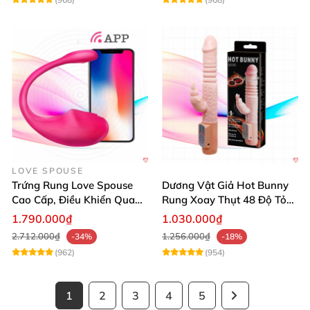
LOVE SPOUSE
Trứng Rung Love Spouse
Dương Vật Giả Hot Bunny
Cao Cấp, Điều Khiển Qua
Rung Xoay Thụt 48 Độ Tỏa
App, Tình Yêu Sôi Động
Nhiệt
1.790.000₫
1.030.000₫
2.712.000₫
1.256.000₫
-34%
-18%
(962)
(954)
1
2
3
4
5