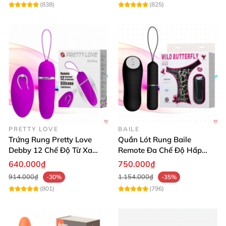
(838)
(825)
PRETTY LOVE
BAILE
Trứng Rung Pretty Love
Quần Lót Rung Baile
Debby 12 Chế Độ Từ Xa
Remote Đa Chế Độ Hấp
Siêu Phấn Khích
Dẫn Người Dùng
640.000₫
750.000₫
914.000₫
1.154.000₫
-30%
-35%
(801)
(796)