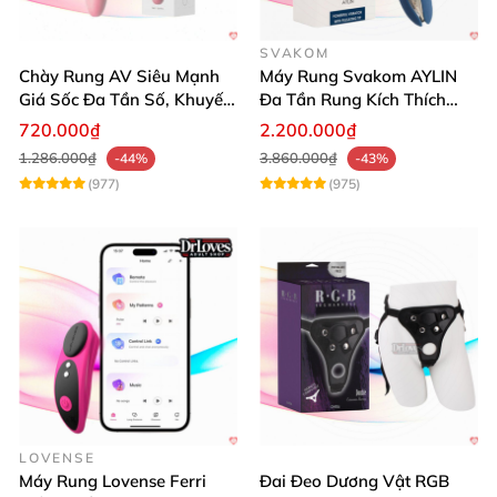
SVAKOM
Chày Rung AV Siêu Mạnh
Máy Rung Svakom AYLIN
Giá Sốc Đa Tần Số, Khuyến
Đa Tần Rung Kích Thích
Mãi
Mạnh Mẽ
720.000₫
2.200.000₫
1.286.000₫
3.860.000₫
-44%
-43%
(977)
(975)
LOVENSE
Máy Rung Lovense Ferri
Đai Đeo Dương Vật RGB