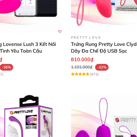
nh khiết 100%, tạo cảm giác chân thực như đang được qua
PRETTY LOVE
 Lovense Lush 3 Kết Nối
Trứng Rung Pretty Love Cly
 da nhạy cảm nhất,đặc biệt với khả năng chống thấm nước
Tình Yêu Toàn Cầu
Dây Đa Chế Độ USB Sạc
₫
810.000₫
1.191.000₫
-36%
-32%
7)
(873)
 bị điều khiển không dây với độ phủ sóng lên đến 15m, gi
USB.
 Kông Leten Brush