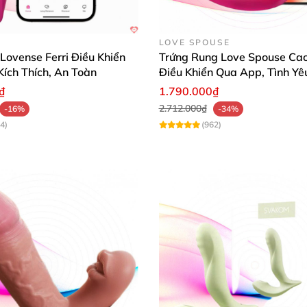
LOVE SPOUSE
ovense Ferri Điều Khiển
Trứng Rung Love Spouse Cao
Kích Thích, An Toàn
Điều Khiển Qua App, Tình Yê
Động
₫
1.790.000₫
2.712.000₫
-16%
-34%
4)
(962)
g rung Hồng Kông Leten Brush