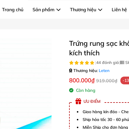
Trang chủ
Sản phẩm
Thương hiệu
Liên hệ
Trứng rung sạc kh
kích thích
|
44 đánh giá
|
S
Thương hiệu:
Leten
800.000₫
919.000₫
-1
Còn hàng
ƯU ĐIỂM
Giao hàng kín đáo - Che
Ship hỏa tốc 30 - 60 ph
Miễn Ship cho đơn hàng