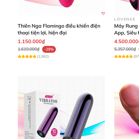
LOVENSE
Thiên Nga Flamingo điều khiển điện
Máy Rung L
thoại tiện lợi, hiện đại
App, Siêu 
1.150.000₫
4.500.000
1.619.000₫
5.357.000₫
-29%
(1,962)
(97
Ưu điểm nổi trội của sản phẩm trứn