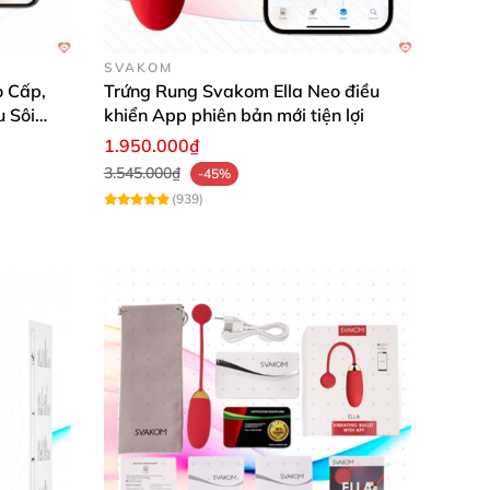
SVAKOM
 Cấp,
Trứng Rung Svakom Ella Neo điều
u Sôi
khiển App phiên bản mới tiện lợi
1.950.000₫
3.545.000₫
-45%
(939)