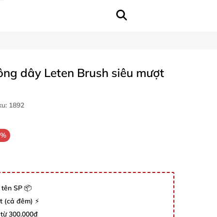
ông dây Leten Brush siêu mượt
ku:
1892
3%
 tên SP 📦
út (cả đêm) ⚡
 từ 300.000đ