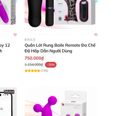
ụng.
ấp nháy nữa.
BAILE
by 12
Quần Lót Rung Baile Remote Đa Chế
h
Độ Hấp Dẫn Người Dùng
750.000₫
1.154.000₫
-35%
(796)