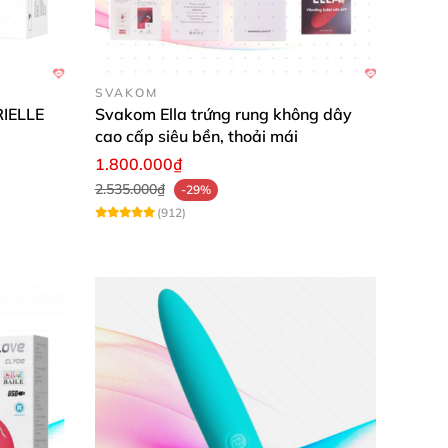
SVAKOM
RIELLE
Svakom Ella trứng rung không dây
cao cấp siêu bền, thoải mái
1.800.000₫
2.535.000₫
-29%
(912)
ru
và mềm mại khi đưa vào âm đạo
. Mang đến
thét lên vì sung sướng.
g tắm
hoặc
những môi trường ẩm ướt như hồ