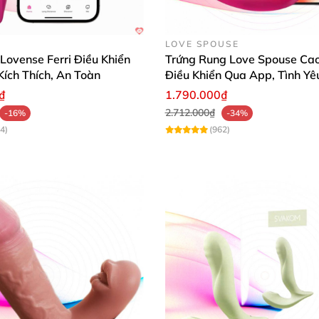
LOVE SPOUSE
ovense Ferri Điều Khiển
Trứng Rung Love Spouse Cao
Kích Thích, An Toàn
Điều Khiển Qua App, Tình Yê
Động
₫
1.790.000₫
2.712.000₫
-16%
-34%
4)
(962)
àng Golden có kích thước nhỏ gọn giúp
các bạn
có thể dễ dàng bỏ v
 vàng EG13