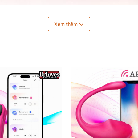
13 điều khiển từ xa
, giúp
các cặp đôi trải nghiệm không khí “yêu” m
Xem thêm
o cấp mạ vàng EG13