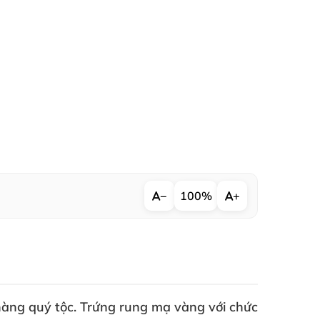
−
100%
+
nàng quý tộc
. Trứng rung mạ vàng
với chức