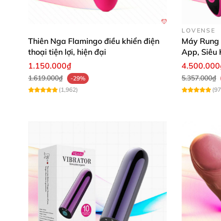
Năng lượng: 2 pin AAA.
LOVENSE
Thiên Nga Flamingo điều khiển điện
Máy Rung L
Chống thấm nước: Có
thoại tiện lợi, hiện đại
App, Siêu 
Xuất xứ: Hong Kong
1.150.000₫
4.500.000
1.619.000₫
5.357.000₫
-29%
(1,962)
(97
Trứng rung tình yêu mạ v
Ưu điểm
của Trứng rung cao cấp mạ
– Thiết kế mạ vàng
, sang trọng
và đẳng cấp.
– Chất liệu ABS cao cấp.
– 7 chế độ rung siêu kích thích.