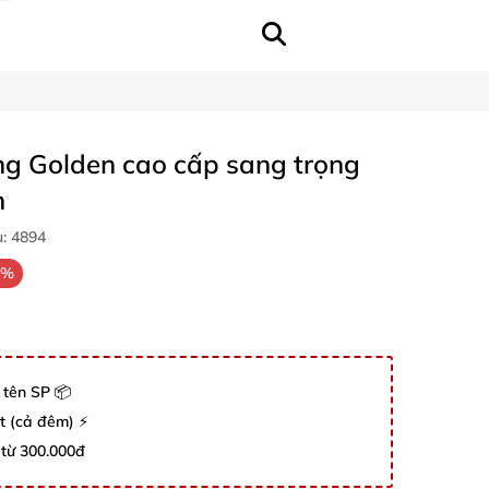
g Golden cao cấp sang trọng
h
u:
4894
4%
 tên SP 📦
út (cả đêm) ⚡
 từ 300.000đ