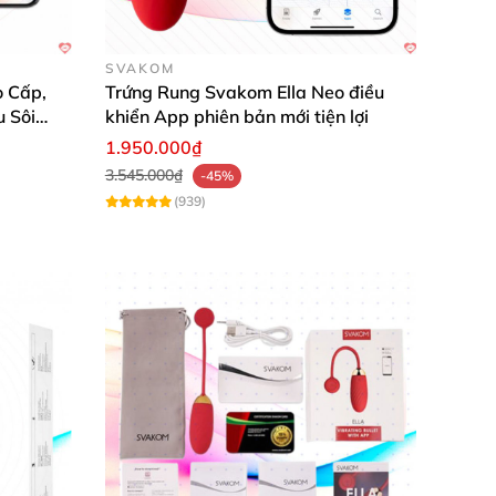
SVAKOM
 Cấp,
Trứng Rung Svakom Ella Neo điều
u Sôi
khiển App phiên bản mới tiện lợi
1.950.000₫
3.545.000₫
-45%
(939)
ào túi
và mang đi
mọi nơi.