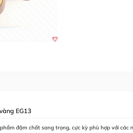
ạ vàng EG13
u phẩm đậm chất sang trọng
, cực kỳ phù hợp
với
các 