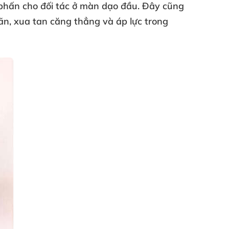
 phấn cho đối tác ở màn dạo đầu
. Đây
cũng
iãn
, xua tan căng thẳng
và áp lực trong