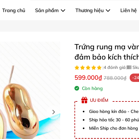
Trang chủ
Sản phẩm
Thương hiệu
Liên hệ
Trứng rung mạ vàn
đảm bảo kích thíc
|
4 đánh giá
|
Sk
599.000₫
788.000₫
-2
Còn hàng
ƯU ĐIỂM
Giao hàng kín đáo - Che
Ship hỏa tốc 30 - 60 ph
Miễn Ship cho đơn hàng