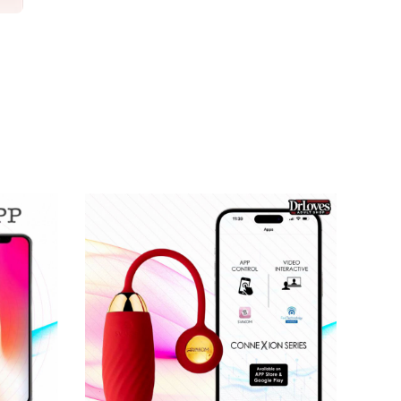
ới lạ
, xua tan sự nhàm chán.