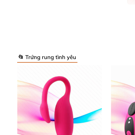
Trứng Rung Giá Rẻ Golden EG
Thông tin chi tiết
của Trứng rung ca
Tên sản phẩm: Trứng rung cao cấp mạ vàng.
📂 Trứng rung tình yêu
Mã sản phẩm: EG13.
Thể loại: Trứng rung tình yêu.
Đối tượng sử dụng: Nữ giới.
Kích thước: 5cm x 2.5cm.
Chất liệu: ABS cao cấp.
Chế độ rung: 7 chế độ.