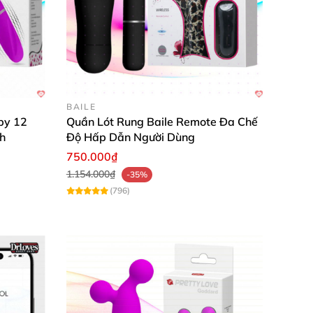
âu vào âm đạo
và chọn cường độ rung mạnh
 thay thế.
BAILE
by 12
Quần Lót Rung Baile Remote Đa Chế
h
Độ Hấp Dẫn Người Dùng
750.000₫
1.154.000₫
-35%
(796)