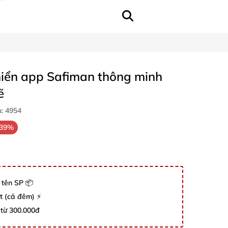
hiển app Safiman thông minh
ẽ
u:
4954
-39%
 tên SP 📦
út (cả đêm) ⚡
 từ 300.000đ