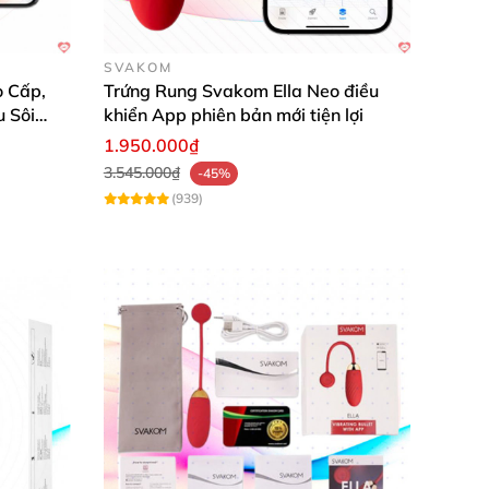
ảm cho màn dạo đầu.
SVAKOM
 Cấp,
Trứng Rung Svakom Ella Neo điều
u Sôi
khiển App phiên bản mới tiện lợi
1.950.000₫
3.545.000₫
-45%
(939)