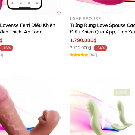
u
G
, thỏa mãn nhu cầu sinh lý nữ
, hỗ trợ gia tăng khoái c
LOVE SPOUSE
ovense Ferri Điều Khiển
Trứng Rung Love Spouse Cao
Kích Thích, An Toàn
Điều Khiển Qua App, Tình Yê
Động
₫
1.790.000₫
2.712.000₫
-16%
-34%
4)
(962)
 qua App