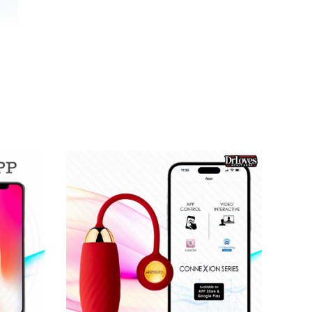
ợc phái đẹp săn đón.
G7