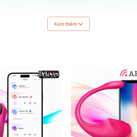
Xem thêm
nh điều khiển qua app Safiman EG7 là dòng trứng rung thế hệ mới
đư
rung thông minh điều khiển qua app Safiman E
hiển qua app Safiman