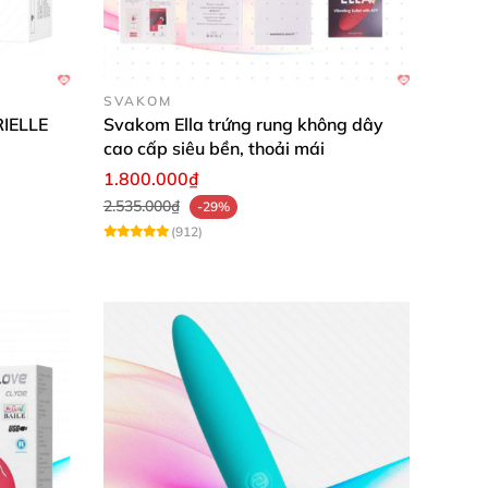
SVAKOM
RIELLE
Svakom Ella trứng rung không dây
cao cấp siêu bền, thoải mái
1.800.000₫
2.535.000₫
-29%
(912)
yên dùng trong y tế
và sản xuất đồ chơi cho trẻ
khi chạm vào làn da nhạy cảm
của “cô bé”
mà
o sản phẩm khả năng chống va đập tốt
, nâng
hân thiện
với làn da nhạy cảm.