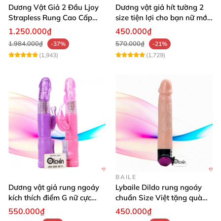
Dương Vật Giả 2 Đầu Ljoy
Dương vật giả hít tường 2
Strapless Rung Cao Cấp
size tiện lợi cho bạn nữ mới
ĐKTX Mạnh Mẽ
dùng
1.250.000₫
450.000₫
1.984.000₫
570.000₫
-37%
-21%
(1,943)
(1,729)
BAILE
Dương vật giả rung ngoáy
Lybaile Dildo rung ngoáy
kích thích điểm G nữ cực
chuẩn Size Việt tặng quà
mạnh
ưu đãi
550.000₫
450.000₫