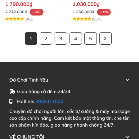
App, Tình Yêu Sôi Động
Nhiệt
1.790.000₫
1.030.000₫
2.712.000₫
1.256.000₫
-34%
-18%
(962)
(954)
1
2
3
4
5
Đồ Chơi Tình Yêu
Giao hàng cả đêm 24/24
Hotline:
0938411000
Chuyên đồ chơi người lớn, cốc tự sướng & máy massage
cao cấp chính hãng. Cam kết bảo mật thông tin, che tên
sản phẩm kín đáo, giao hàng nhanh chóng 24/7.
VỀ CHÚNG TÔI