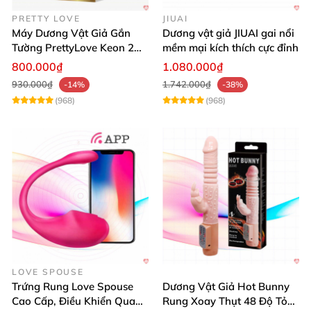
PRETTY LOVE
JIUAI
Máy Dương Vật Giả Gắn
Dương vật giả JIUAI gai nổi
Tường PrettyLove Keon 2
mềm mại kích thích cực đỉnh
Lớp Da Siêu Thật
800.000₫
1.080.000₫
930.000₫
1.742.000₫
-14%
-38%
(968)
(968)
LOVE SPOUSE
Trứng Rung Love Spouse
Dương Vật Giả Hot Bunny
Cao Cấp, Điều Khiển Qua
Rung Xoay Thụt 48 Độ Tỏa