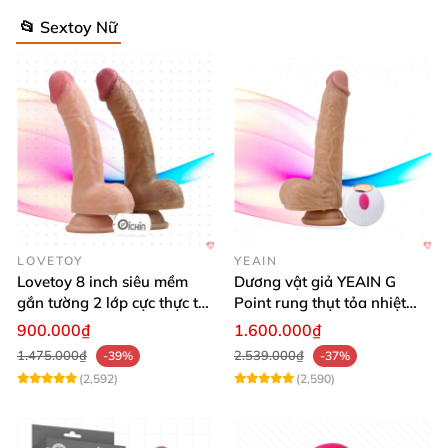
📂 Sextoy Nữ
Thông tin bổ sung
Loại sản phẩm
Kích thích âm vật
, Sạc điện
Thương hiệu
OEM
LOVETOY
YEAIN
Lovetoy 8 inch siêu mềm
Dương vật giả YEAIN G
gắn tường 2 lớp cực thực tế,
Point rung thụt tỏa nhiệt
dễ dùng
điều khiển từ xa silicon
900.000₫
1.600.000₫
1.475.000₫
2.539.000₫
-39%
-37%
(2,592)
(2,590)