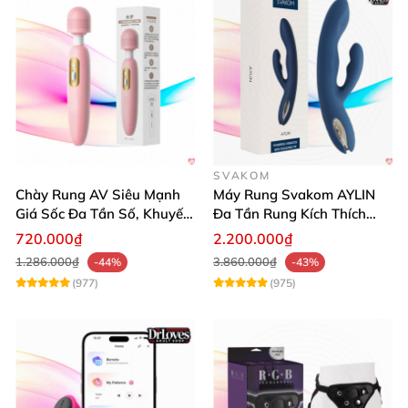
SVAKOM
Chày Rung AV Siêu Mạnh
Máy Rung Svakom AYLIN
Giá Sốc Đa Tần Số, Khuyến
Đa Tần Rung Kích Thích
Mãi
Mạnh Mẽ
720.000₫
2.200.000₫
1.286.000₫
3.860.000₫
-44%
-43%
(977)
(975)