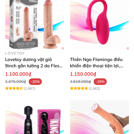
LOVETOY
Lovetoy dương vật giả
Thiên Nga Flamingo điều
9inch gắn tường 2 da Flesh
khiển điện thoại tiện lợi,
siêu thực
hiện đại
1.100.000₫
1.150.000₫
1.375.000₫
1.619.000₫
-20%
-29%
(1,967)
(1,962)