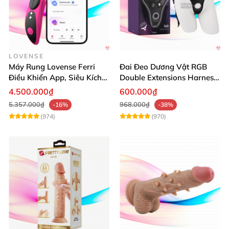
LOVENSE
Máy Rung Lovense Ferri
Đai Đeo Dương Vật RGB
Điều Khiển App, Siêu Kích
Double Extensions Harness
Thích, An Toàn
Hấp Dẫn Đầy Cảm Xúc
4.500.000₫
600.000₫
5.357.000₫
968.000₫
-16%
-38%
(974)
(970)