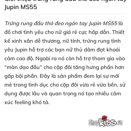
Jupin MS55
Trứng rung đầu thỏ đeo ngón tay Jupin MS55
là
đồ chơi tình yêu cho nữ giá rẻ cực hấp dẫn
. Thiết
kế xinh xắn dễ thương
, nữ tính
, trứng rung tình
yêu Jupin hỗ trợ
các bạn nữ thủ dâm đạt khoái
cảm cao độ
.
Ngoài ra nó còn hỗ trợ tham gia vào
“màn dạo đầu” cho cặp đôi tăng hưng phấn hơn
gấp bội phần
. Đây là sản phẩm đem lại sự mới
mẻ trong tình dục cho cặp đôi vừa rẻ vừa bền
, sử
dụng
được lâu
và quan trọng nó tạo nhiều cảm
xúc feeling khó tả.