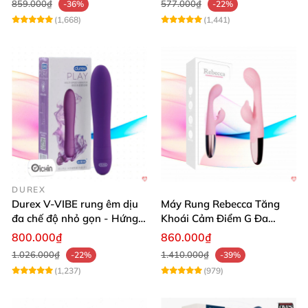
859.000₫
577.000₫
-36%
-22%
(1,668)
(1,441)
DUREX
Durex V-VIBE rung êm dịu
Máy Rung Rebecca Tăng
đa chế độ nhỏ gọn - Hứng
Khoái Cảm Điểm G Đa
khởi từng phút
Năng Siêu Mạnh
800.000₫
860.000₫
1.026.000₫
1.410.000₫
-22%
-39%
(1,237)
(979)