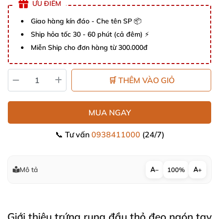
ƯU ĐIỂM
Giao hàng kín đáo - Che tên SP 📦
Ship hỏa tốc 30 - 60 phút (cả đêm) ⚡
Miễn Ship cho đơn hàng từ 300.000đ
🛒 THÊM VÀO GIỎ
MUA NGAY
📞 Tư vấn
0938411000
(24/7)
Mô tả
−
100%
+
Giới thiệu trứng rung đầu thỏ đeo ngón tay