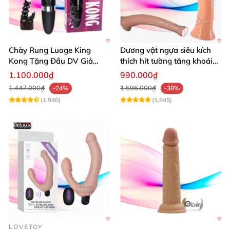
Chày Rung Luoge King
Dương vật ngựa siêu kích
Kong Tặng Đầu DV Giả
thích hít tường tăng khoái
Kích Thích Mạnh
cảm
1.100.000₫
990.000₫
1.447.000₫
1.596.000₫
-24%
-38%
(1,946)
(1,945)
LOVETOY