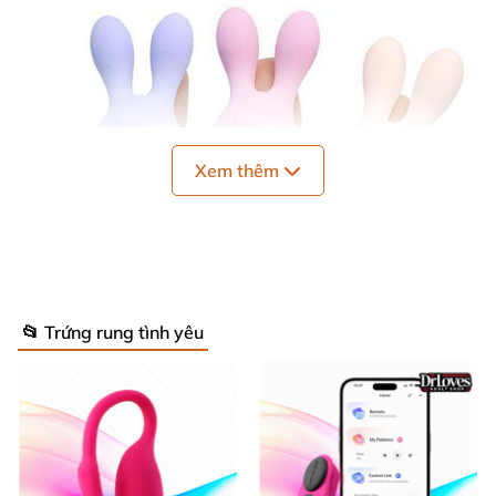
Xem thêm
📂 Trứng rung tình yêu
Thông tin chi tiết trứng rung Jupin
MS55
Thể loại: Trứng rung tình yêu
, đồ chơi cho nữ.