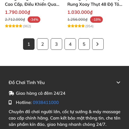
Cao Cấp, Điều Khiển Qua
Rung Xoay Thụt 48 Độ Tỏa
App, Tình Yêu Sôi Động
Nhiệt
1.790.000₫
1.030.000₫
2.712.000₫
1.256.000₫
-34%
-18%
(962)
(954)
1
2
3
4
5
Đồ Chơi Tình Yêu
Giao hàng cả đêm 24/24
Hotline:
0938411000
Chuyên đồ chơi người lớn, cốc tự sướng & máy massage
cao cấp chính hãng. Cam kết bảo mật thông tin, che tên
sản phẩm kín đáo, giao hàng nhanh chóng 24/7.