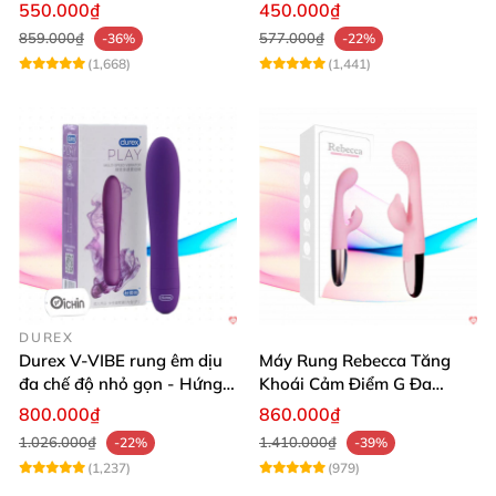
mạnh
ưu đãi
550.000₫
450.000₫
859.000₫
577.000₫
-36%
-22%
(1,668)
(1,441)
DUREX
Durex V-VIBE rung êm dịu
Máy Rung Rebecca Tăng
đa chế độ nhỏ gọn - Hứng
Khoái Cảm Điểm G Đa
khởi từng phút
Năng Siêu Mạnh
800.000₫
860.000₫
1.026.000₫
1.410.000₫
-22%
-39%
(1,237)
(979)