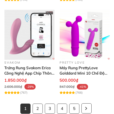
SVAKOM
PRETTY LOVE
Trứng Rung Svakom Erica
Máy Rung PrettyLove
Công Nghệ App Chíp Thông
Golddard Mini 10 Chế Độ
Minh
Kích Thích Điểm G Đỉnh
1.850.000₫
500.000₫
2.606.000₫
847.000₫
-29%
-41%
(767)
(766)
1
2
3
4
5