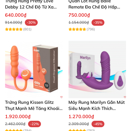
Trứng Rung Pretty Love
Quần Lót Rung Baile
Debby 12 Chế Độ Từ Xa
Remote Đa Chế Độ Hấp
Siêu Phấn Khích
Dẫn Người Dùng
640.000₫
750.000₫
914.000₫
1.154.000₫
-30%
-35%
(801)
(796)
Trứng Rung Kissen Glitz
Máy Rung Marilyn Gắn Mút
Thụt Mạnh Mẽ Tăng Khoái
Siêu Mạnh Kích Thích
Cảm Xuất Sắc
Sướng Tột Đỉnh
1.920.000₫
1.270.000₫
2.462.000₫
2.309.000₫
-22%
-45%
(794)
(783)