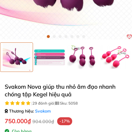
Svakom Nova giúp thu nhỏ âm đạo nhanh
chóng tập Kegel hiệu quả
|
29 đánh giá
|
Sku:
5058
Thương hiệu:
Svakom
750.000₫
904.000₫
-17%
Còn hàng