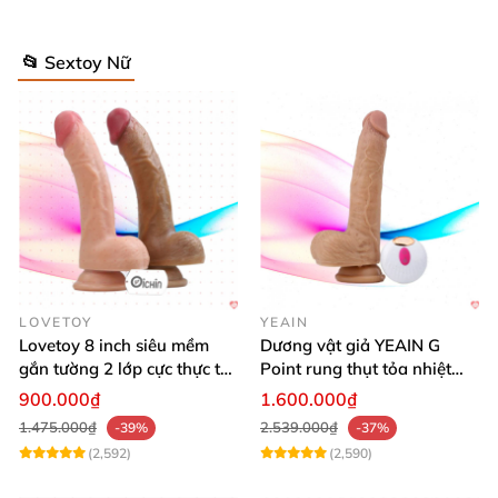
📂 Sextoy Nữ
LOVETOY
YEAIN
Lovetoy 8 inch siêu mềm
Dương vật giả YEAIN G
gắn tường 2 lớp cực thực tế,
Point rung thụt tỏa nhiệt
dễ dùng
điều khiển từ xa silicon
900.000₫
1.600.000₫
1.475.000₫
2.539.000₫
-39%
-37%
(2,592)
(2,590)