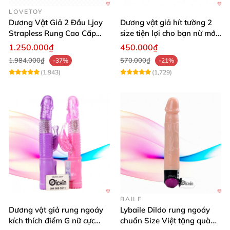
LOVETOY
Dương Vật Giả 2 Đầu Ljoy
Dương vật giả hít tường 2
Strapless Rung Cao Cấp
size tiện lợi cho bạn nữ mới
ĐKTX Mạnh Mẽ
dùng
1.250.000₫
450.000₫
1.984.000₫
570.000₫
-37%
-21%
(1,943)
(1,729)
BAILE
Dương vật giả rung ngoáy
Lybaile Dildo rung ngoáy
kích thích điểm G nữ cực
chuẩn Size Việt tặng quà