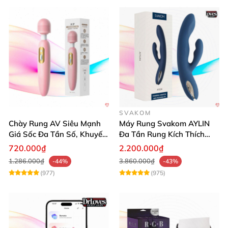
SVAKOM
Chày Rung AV Siêu Mạnh
Máy Rung Svakom AYLIN
Giá Sốc Đa Tần Số, Khuyến
Đa Tần Rung Kích Thích
Mãi
Mạnh Mẽ
720.000₫
2.200.000₫
1.286.000₫
3.860.000₫
-44%
-43%
(977)
(975)