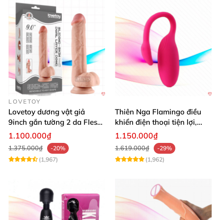
LOVETOY
Lovetoy dương vật giả
Thiên Nga Flamingo điều
9inch gắn tường 2 da Flesh
khiển điện thoại tiện lợi,
siêu thực
hiện đại
1.100.000₫
1.150.000₫
1.375.000₫
1.619.000₫
-20%
-29%
(1,967)
(1,962)