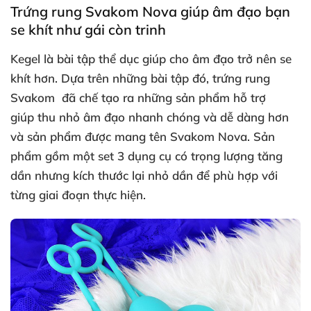
Trứng rung Svakom Nova giúp âm đạo bạn
se khít như gái còn trinh
Kegel là bài tập thể dục giúp cho âm đạo trở nên se
khít hơn
. Dựa trên
những bài tập đó
, trứng rung
Svakom
đã chế tạo ra
những sản phẩm hỗ trợ
giúp thu nhỏ âm đạo nhanh chóng
và dễ dàng hơn
và sản phẩm
được mang tên Svakom Nova
. Sản
phẩm gồm một set 3 dụng cụ có trọng lượng tăng
dần
nhưng kích thước lại nhỏ dần
để phù hợp
với
từng giai đoạn thực hiện.