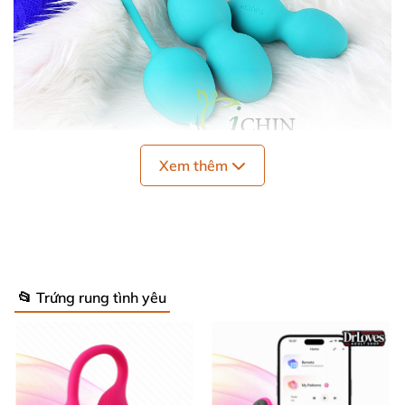
Xem thêm
Với chức năng kích thích hoạt động
của cơ âm
đạo.
Svakom Nova
sẽ giúp tăng cường sự co bóp
và
khiến thành âm đạo trở nên khỏe hơn
. Dần dần
, “cô
bé”
của bạn
sẽ trở nên hẹp hơn
và nhờ vậy
sẽ cải
thiện đời sống tình dục
, giúp vợ chồng luôn viên mãn
📂 Trứng rung tình yêu
và hạnh phúc trong mỗi cuộc giao hoan.