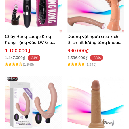
Chày Rung Luoge King
Dương vật ngựa siêu kích
Kong Tặng Đầu DV Giả
thích hít tường tăng khoái
Kích Thích Mạnh
cảm
1.100.000₫
990.000₫
1.447.000₫
1.596.000₫
-24%
-38%
(1,946)
(1,945)