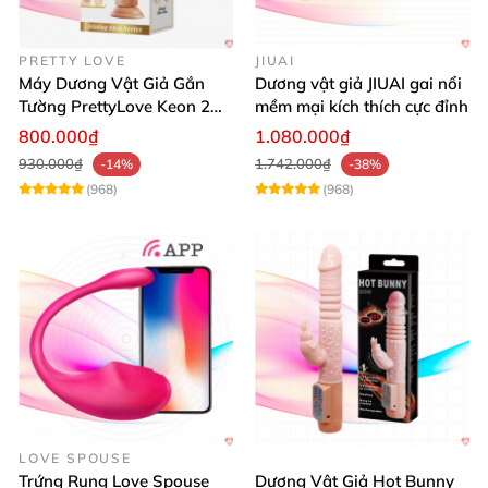
PRETTY LOVE
JIUAI
Máy Dương Vật Giả Gắn
Dương vật giả JIUAI gai nổi
Tường PrettyLove Keon 2
mềm mại kích thích cực đỉnh
Lớp Da Siêu Thật
800.000₫
1.080.000₫
930.000₫
1.742.000₫
-14%
-38%
(968)
(968)
LOVE SPOUSE
Trứng Rung Love Spouse
Dương Vật Giả Hot Bunny