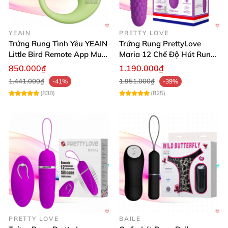
YEAIN
PRETTY LOVE
Trứng Rung Tình Yêu YEAIN
Trứng Rung PrettyLove
Little Bird Remote App Mua
Maria 12 Chế Độ Hút Rung
Ngay
Mạnh Mẻ
850.000₫
1.190.000₫
1.441.000₫
1.951.000₫
-41%
-39%
(838)
(825)
PRETTY LOVE
BAILE