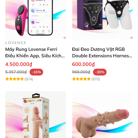
LOVENSE
Máy Rung Lovense Ferri
Đai Đeo Dương Vật RGB
Điều Khiển App, Siêu Kích
Double Extensions Harness
Thích, An Toàn
Hấp Dẫn Đầy Cảm Xúc
4.500.000₫
600.000₫
5.357.000₫
968.000₫
-16%
-38%
(974)
(970)