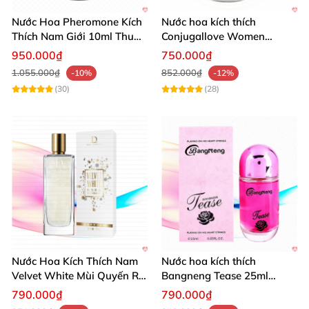
Nước Hoa Pheromone Kích
Nước hoa kích thích
Thích Nam Giới 10ml Thu
Conjugallove Women
Hút Quyến Rũ Mạnh Mẽ
29.5ml tăng ham muốn tự
950.000₫
750.000₫
nhiên
1.055.000₫
852.000₫
-10%
-12%
(30)
(28)
Nước Hoa Kích Thích Nam
Nước hoa kích thích
Velvet White Mùi Quyến Rũ
Bangneng Tease 25ml
Kéo Dài Thời Gian
quyến rũ bạn tình nhanh
790.000₫
790.000₫