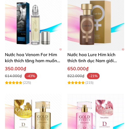
Nước hoa Venom For Him
Nước hoa Lure Him kích
kích thích tăng ham muốn
thích tình dục Nam giới
nữ giới
không mùi loại cực mạnh
350.000₫
650.000₫
614.000₫
822.000₫
-43%
-21%
(225)
(215)