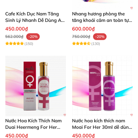
Cafe Kích Dục Nam Tăng
Nhang hương phòng the
Sinh Lý Nhanh Dễ Dùng An
tăng khoái cảm an toàn tự
Toàn
nhiên
450.000₫
600.000₫
562.000₫
750.000₫
-20%
-20%
(150)
(130)
Nước Hoa Kích Thích Nam
Nước hoa kích thích nam
Duai Heermeng For Her
Moai For Her 30ml dễ dùng
29.5ml Quyến Rũ Hấp Dẫn
hiệu quả
450.000₫
450.000₫