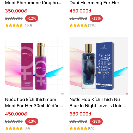
Moai Pheromone tăng ham
Duai Heermeng For Her
muốn nhanh
29.5ml Quyến Rũ Hấp Dẫn
350.000₫
450.000₫
397.000₫
517.000₫
-12%
-13%
(163)
(118)
Nước hoa kích thích nam
Nước Hoa Kích Thích Nữ
Moai For Her 30ml dễ dùng
Blue In Night Love Is Unique
hiệu quả
Không Mùi
450.000₫
680.000₫
517.000₫
938.000₫
-13%
-28%
(88)
(69)