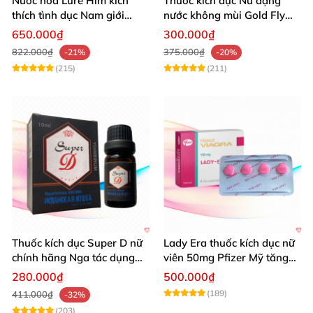
Nước hoa Lure Him kích
Thuốc kích dục Nữ dạng
thích tình dục Nam giới
nước không mùi Gold Fly
không mùi loại cực mạnh
ruồi vàng Tây Ban Nha
650.000₫
300.000₫
822.000₫
375.000₫
-21%
-20%
(215)
(211)
Thuốc kích dục Super D nữ
Lady Era thuốc kích dục nữ
chính hãng Nga tác dụng
viên 50mg Pfizer Mỹ tăng
mạnh nhanh
hưng phấn nhanh
280.000₫
500.000₫
(189)
411.000₫
-32%
(203)