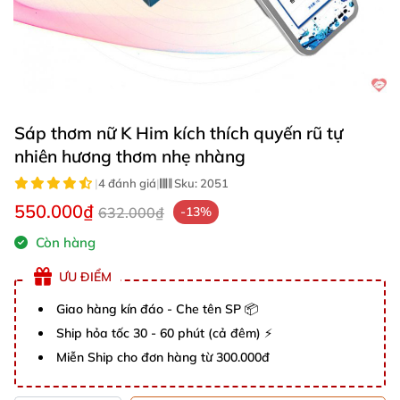
Sáp thơm nữ K Him kích thích quyến rũ tự
nhiên hương thơm nhẹ nhàng
|
4 đánh giá
|
Sku:
2051
550.000₫
632.000₫
-13%
Còn hàng
ƯU ĐIỂM
Giao hàng kín đáo - Che tên SP 📦
Ship hỏa tốc 30 - 60 phút (cả đêm) ⚡
Miễn Ship cho đơn hàng từ 300.000đ