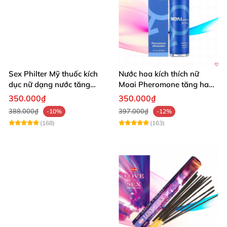
Sex Philter Mỹ thuốc kích
Nước hoa kích thích nữ
dục nữ dạng nước tăng
Moai Pheromone tăng ham
khoái cảm nhanh
muốn nhanh
350.000₫
350.000₫
388.000₫
397.000₫
-10%
-12%
(168)
(163)