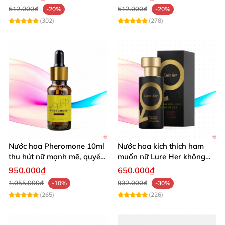
612.000₫
612.000₫
-20%
-20%
(302)
(278)
Nước hoa Pheromone 10ml
Nước hoa kích thích ham
thu hút nữ mạnh mẽ, quyến
muốn nữ Lure Her không
rũ
mùi cực mạnh
950.000₫
650.000₫
1.055.000₫
932.000₫
-10%
-30%
(265)
(226)