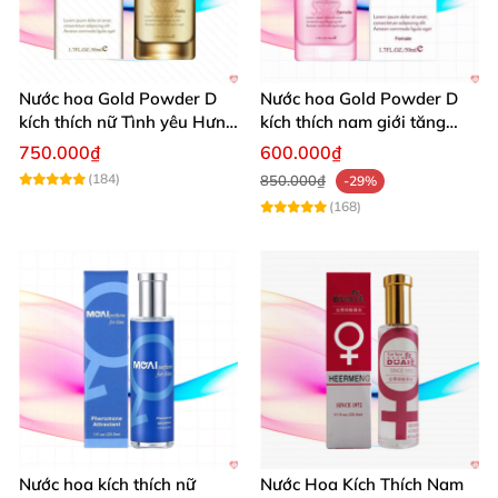
Nước hoa Gold Powder D
Nước hoa Gold Powder D
kích thích nữ Tình yêu Hưng
kích thích nam giới tăng
phấn Cao cấp
ham muốn mạnh mẽ
750.000₫
600.000₫
(184)
850.000₫
-29%
(168)
Nước hoa kích thích nữ
Nước Hoa Kích Thích Nam