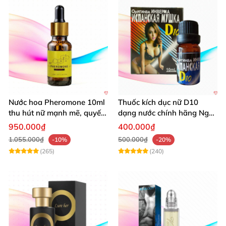
Nước hoa Pheromone 10ml
Thuốc kích dục nữ D10
thu hút nữ mạnh mẽ, quyến
dạng nước chính hãng Nga
rũ
an toàn mạnh mẽ
950.000₫
400.000₫
1.055.000₫
500.000₫
-10%
-20%
(265)
(240)