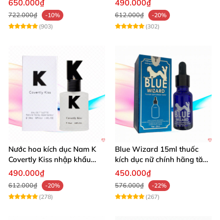
650.000₫
490.000₫
722.000₫
612.000₫
-10%
-20%
(903)
(302)
Nước hoa kích dục Nam K
Blue Wizard 15ml thuốc
Covertly Kiss nhập khẩu
kích dục nữ chính hãng tăng
mùi quyến rũ
ham muốn mạnh
490.000₫
450.000₫
612.000₫
576.000₫
-20%
-22%
(278)
(267)