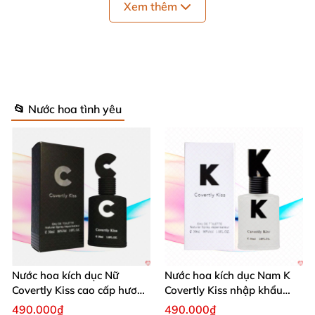
Xem thêm
Bảo quản
: Bảo quản khô ráo, thoáng mát
Hạn sử dụng
: 03 năm.
📂 Nước hoa tình yêu
Nước hoa kích dục Nữ
Nước hoa kích dục Nam K
Covertly Kiss cao cấp hương
Covertly Kiss nhập khẩu
thơm quyến rũ
mùi quyến rũ
490.000₫
490.000₫