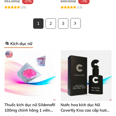
951.000₫
849.000₫
-17%
-7%
(25)
(13)
1
2
3
📂 Kích dục nữ
Thuốc kích dục nữ Sildenafil
Nước hoa kích dục Nữ
100mg chính hãng 1 viên
Covertly Kiss cao cấp hương
hồng xách tay
thơm quyến rũ