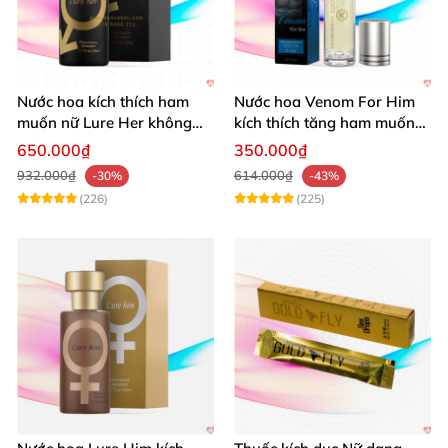
Nước hoa kích thích ham
Nước hoa Venom For Him
muốn nữ Lure Her không
kích thích tăng ham muốn
mùi cực mạnh
nữ giới
650.000₫
350.000₫
932.000₫
614.000₫
-30%
-43%
(226)
(225)