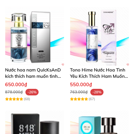
Nước hoa nam QuIcKsAnD
Tono Hime Nước Hoa Tình
kích thích ham muốn tình
Yêu Kích Thích Ham Muốn
dục nữ giới cực mạnh không
Nữ Cực Mạnh
650.000₫
550.000₫
mùi
878.000₫
763.000₫
-26%
-28%
(68)
(67)