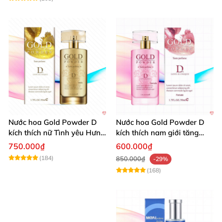
Nước hoa Gold Powder D
Nước hoa Gold Powder D
kích thích nữ Tình yêu Hưng
kích thích nam giới tăng
phấn Cao cấp
ham muốn mạnh mẽ
750.000₫
600.000₫
(184)
850.000₫
-29%
(168)