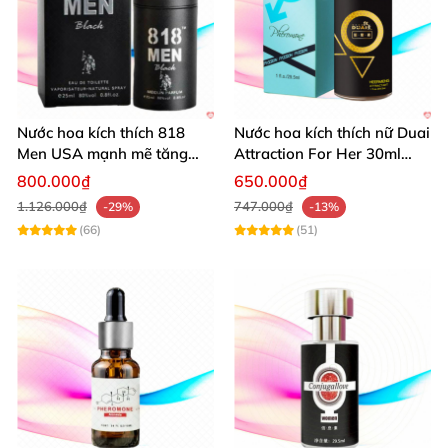
Nước hoa kích thích 818
Nước hoa kích thích nữ Duai
Men USA mạnh mẽ tăng
Attraction For Her 30ml
ham muốn cho nữ giới
tăng hưng phấn, quyến rũ
800.000₫
650.000₫
1.126.000₫
747.000₫
-29%
-13%
(66)
(51)