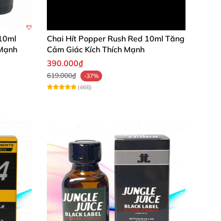
 quan hệ tình dục bằng cửa sau dễ dàng hơn
.
 thế hệ mới.
 10ml
Chai Hít Popper Rush Red 10ml Tăng
 Mạnh
Cảm Giác Kích Thích Mạnh
390.000₫
619.000₫
-37%
(466)