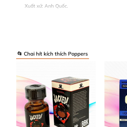
Xuất xứ: Anh Quốc.
📂 Chai hít kích thích Poppers