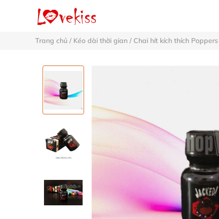
Trang chủ
/
Kéo dài thời gian
/
Chai hít kích thích Poppers