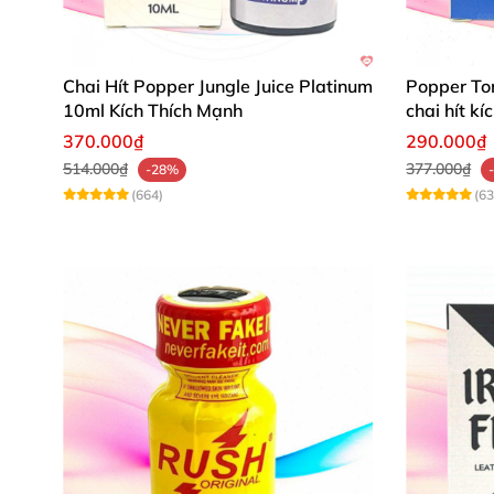
Jacked poppers
rất thích hợp cho
các cặp nam
Hầu như
các bạn Gay đều biết
và sử dụng đế
Chai Hít Popper Jungle Juice Platinum
Popper To
10ml Kích Thích Mạnh
chai hít k
370.000₫
290.000₫
514.000₫
377.000₫
-28%
(664)
(63
Lưu ý khi dùng poppers Jacked 10ml:
Hít xa mũi hơn bình thường
. Vì poppers đậm 
Tuyệt đối không
được uống hay nếm poppers.
Để tránh hao phí khi dùng là nên đậy nắp kín 
Tránh
để dính poppers vào mắt.
Không sử dụng khi mệt mỏi
, cơ thể suy nhược