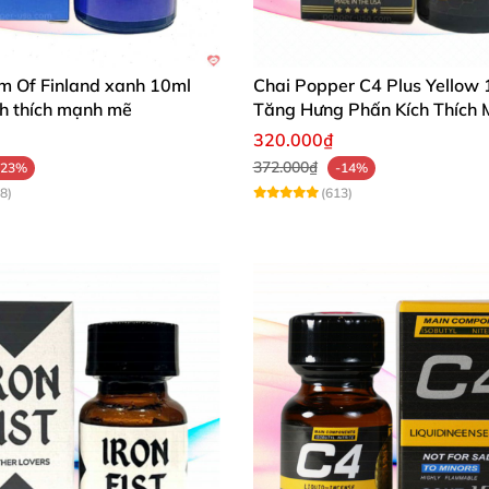
 đồng tính (GAY)
. Vì giúp giãn cơ hậu môn từ đó hỗ trợ
n poppers
nhưng chưa chắc biết đến Jacked – một poppers
m Of Finland xanh 10ml
Chai Popper C4 Plus Yellow
ích thích mạnh mẽ
Tăng Hưng Phấn Kích Thích
320.000₫
sử dụng poppers Jacked có sướng không?
372.000₫
-23%
-14%
8)
(613)
đặc dễ gây bỏng mũi.
ngay sau mỗi lần hít.
, bệnh lý về tim mạch huyết áp.