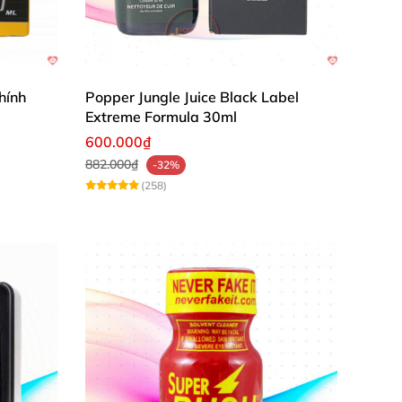
hính
Popper Jungle Juice Black Label
Extreme Formula 30ml
600.000₫
882.000₫
-32%
(258)
.