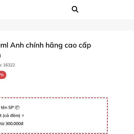
ml Anh chính hãng cao cấp
h
u:
16322
3%
 tên SP 📦
út (cả đêm) ⚡
 từ 300.000đ