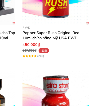
PWD
 cho Top
Popper Super Rush Original Red
 10ml
10ml chính hãng Mỹ USA PWD
450.000₫
517.000₫
-13%
hông có tác dụng như mong đợi vì mua phải
(240)
pers Jacked tại shopkiss bạn hoàn toàn an