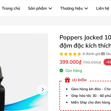
Trang chủ
Sản phẩm
Thương hiệu
Liên hệ
Poppers Jacked 10
đậm đặc kích thíc
|
6 đánh giá
|
Sk
399.000₫
700.000₫
-4
Còn hàng
ƯU ĐIỂM
Giao hàng kín đáo - Che
Ship hỏa tốc 30 - 60 ph
Miễn Ship cho đơn hàng