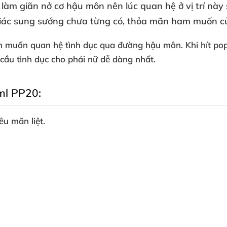
 làm giãn nở cơ hậu môn nên lúc quan hệ ở vị trí này
iác sung sướng chưa từng có
, thỏa mãn ham muốn
c
em muốn quan hệ tình dục qua đường hậu môn
.
Khi hít p
cầu tình dục cho phái nữ dễ dàng nhất.
0ml PP20:
u mãn liệt.