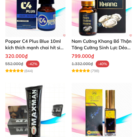
Popper C4 Plus Blue 10ml
Nam Cường Khang Bổ Thận
kích thích mạnh chai hít siêu
Tăng Cường Sinh Lực Dẻo
đỉnh
Dai Mạnh Mẽ
320.000₫
799.000₫
552.000₫
1.332.000₫
-42%
-40%
(844)
(798)