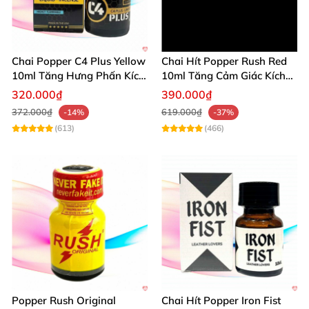
Chai Popper C4 Plus Yellow
Chai Hít Popper Rush Red
10ml Tăng Hưng Phấn Kích
10ml Tăng Cảm Giác Kích
Thích Mạnh
Thích Mạnh
320.000₫
390.000₫
372.000₫
619.000₫
-14%
-37%
(613)
(466)
Popper Rush Original
Chai Hít Popper Iron Fist