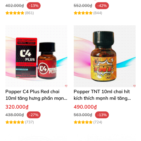
402.000₫
552.000₫
-13%
-42%
(861)
(844)
Popper C4 Plus Red chai
Popper TNT 10ml chai hít
10ml tăng hưng phấn mạnh
kích thích mạnh mẽ tăng
mẽ kích thích
cảm giác
320.000₫
490.000₫
438.000₫
563.000₫
-27%
-13%
(737)
(724)