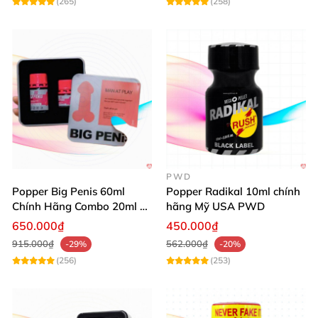
(265)
(258)
PWD
Popper Big Penis 60ml
Popper Radikal 10ml chính
Chính Hãng Combo 20ml +
hãng Mỹ USA PWD
40ml Tăng Khoái Cảm Cho
650.000₫
450.000₫
Top & Bot
915.000₫
562.000₫
-29%
-20%
(256)
(253)