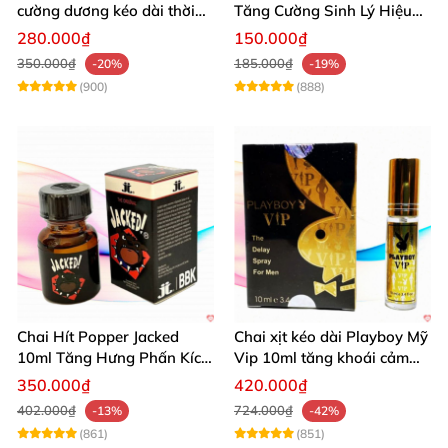
cường dương kéo dài thời
Tăng Cường Sinh Lý Hiệu
gian dùng hiệu quả nhanh
Quả
280.000₫
150.000₫
350.000₫
185.000₫
-20%
-19%
(900)
(888)
Chai Hít Popper Jacked
Chai xịt kéo dài Playboy Mỹ
10ml Tăng Hưng Phấn Kích
Vip 10ml tăng khoái cảm
Thích Mạnh Mẽ
nam
350.000₫
420.000₫
402.000₫
724.000₫
-13%
-42%
(861)
(851)