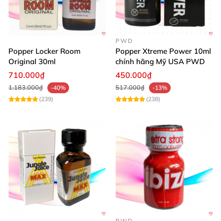
PWD
Popper Locker Room
Popper Xtreme Power 10ml
Original 30ml
chính hãng Mỹ USA PWD
710.000₫
450.000₫
1.183.000₫
517.000₫
-40%
-13%
(239)
(238)
PWD