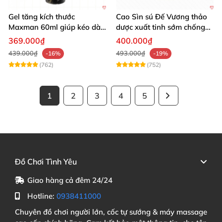
Gel tăng kích thước
Cao Sìn sú Đế Vương thảo
Maxman 60ml giúp kéo dài
dược xuất tinh sớm chống
thời gian quan hệ hiệu quả
hiệu quả nhất
369.000₫
400.000₫
439.000₫
493.000₫
-16%
-19%
(762)
(752)
1
2
3
4
5
Đồ Chơi Tình Yêu
Giao hàng cả đêm 24/24
Hotline:
0938411000
Chuyên đồ chơi người lớn, cốc tự sướng & máy massage