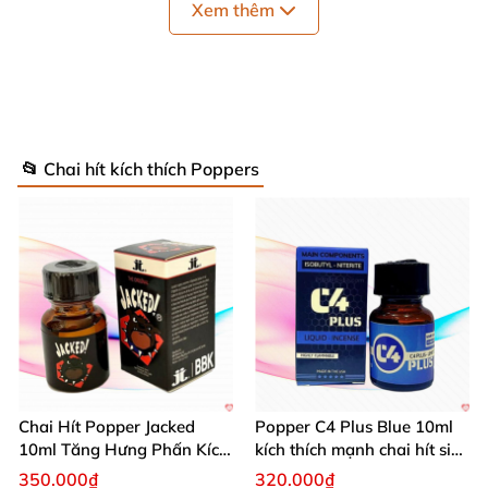
Xem thêm
Không bán cho trẻ em dưới 18 tuổi
Bảo quản
Vặn kín nắp chai
để ngăn ngừa rò rỉ
và duy trì sự
mạnh mẽ
của popper
📂 Chai hít kích thích Poppers
Để nơi khô thoáng
, không
để nơi có ánh nắng
mặt trời
, cốp xe…
Chai Hít Popper Jacked
Popper C4 Plus Blue 10ml
10ml Tăng Hưng Phấn Kích
kích thích mạnh chai hít siêu
Thích Mạnh Mẽ
đỉnh
350.000₫
320.000₫