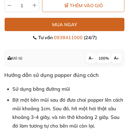
🛒 THÊM VÀO GIỎ
MUA NGAY
📞 Tư vấn
0938411000
(24/7)
Mô tả
−
100%
+
Hướng dẫn sử dụng popper đúng cách
Sử dụng bằng đường mũi
Bịt một bên mũi
sau đó đưa chai popper lên cách
mũi khoảng 1cm
. Sau đó
, hít một hơi thật sâu
khoảng 3-4 giây
,
và nín thở khoảng 2 giây
. Sau
đó làm tương tự cho bên mũi còn lại.