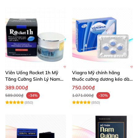
Viên Uống Rocket 1h Mỹ
Viagra Mỹ chính hãng
Tăng Cường Sinh Lý Nam
thuốc cường dương kéo dài
Hỗ Trợ Mạnh
thời gian hiệu quả cho Nam
389.000₫
750.000₫
589.000₫
1.071.000₫
-34%
-30%
(850)
(850)