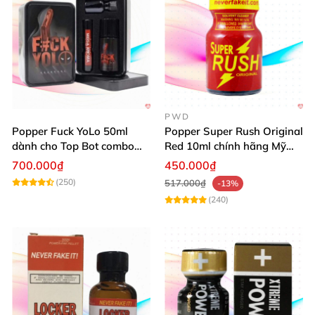
PWD
Popper Fuck YoLo 50ml
Popper Super Rush Original
dành cho Top Bot combo
Red 10ml chính hãng Mỹ
hộp thiếc 40ml + 10ml
USA PWD
700.000₫
450.000₫
(250)
517.000₫
-13%
(240)