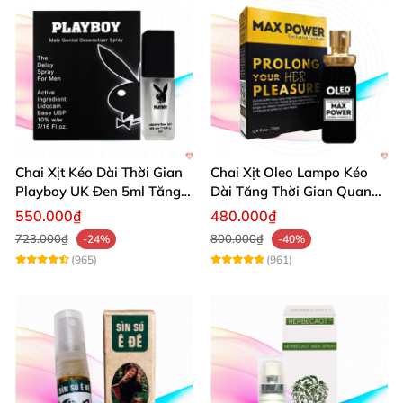
Chai Xịt Kéo Dài Thời Gian
Chai Xịt Oleo Lampo Kéo
Playboy UK Đen 5ml Tăng
Dài Tăng Thời Gian Quan
Khoái Cảm
Hệ Chính Hãng
550.000₫
480.000₫
723.000₫
800.000₫
-24%
-40%
(965)
(961)