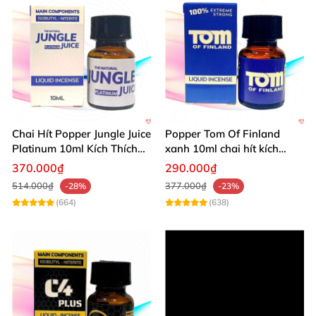
Chai Hít Popper Jungle Juice
Popper Tom Of Finland
Platinum 10ml Kích Thích
xanh 10ml chai hít kích
Mạnh
thích mạnh mẽ
370.000₫
290.000₫
514.000₫
377.000₫
-28%
-23%
(664)
(638)