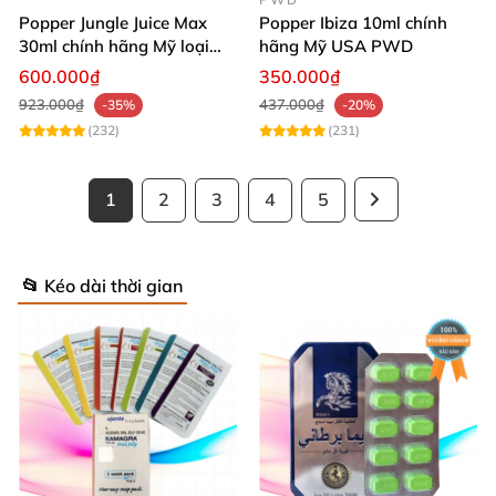
Popper Jungle Juice Max
Popper Ibiza 10ml chính
30ml chính hãng Mỹ loại
hãng Mỹ USA PWD
mạnh cho Top Bot
600.000₫
350.000₫
923.000₫
437.000₫
-35%
-20%
(232)
(231)
1
2
3
4
5
📂 Kéo dài thời gian