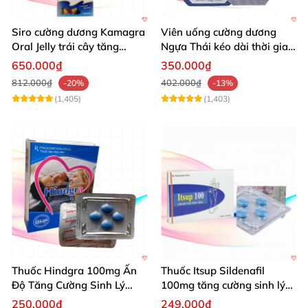
Siro cường dương Kamagra
Viên uống cường dương
Oral Jelly trái cây tăng
Ngựa Thái kéo dài thời gian
cường sinh lý nam
quan hệ
650.000₫
350.000₫
812.000₫
402.000₫
-20%
-13%
(1,405)
(1,403)
Thuốc Hindgra 100mg Ấn
Thuốc Itsup Sildenafil
Độ Tăng Cường Sinh Lý
100mg tăng cường sinh lý
Nam Hiệu Quả
kéo dài thời gian cho nam
250.000₫
249.000₫