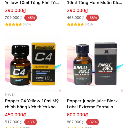
Yellow 10ml Tăng Phê Tăng
10ml Tăng Ham Muốn Kích
Kích Thích
Thích Mạnh
390.000₫
290.000₫
709.000₫
468.000₫
-45%
-38%
(424)
(418)
PWD
Popper C4 Yellow 10ml Mỹ
Popper Jungle Juice Black
chính hãng kích thích khoái
Label Extreme Formula
cảm
30ml
450.000₫
600.000₫
517.000₫
882.000₫
-13%
-32%