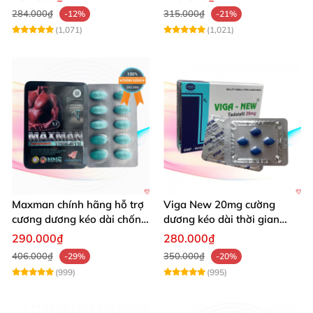
284.000₫
315.000₫
-12%
-21%
(1,071)
(1,021)
Maxman chính hãng hỗ trợ
Viga New 20mg cường
cương dương kéo dài chống
dương kéo dài thời gian
xuất tinh sớm 10 viên
chống xuất tinh hiệu quả
290.000₫
280.000₫
406.000₫
350.000₫
-29%
-20%
(999)
(995)