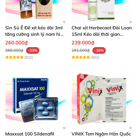
Sìn Sú Ê Đê xịt kéo dài 3ml
Chai xịt Herbecaot Đài Loan
tăng cường sinh lý nam hiệu
15ml Kéo dài thời gian
quả
Tăng khoái cảm
260.000₫
239.000₫
388.000₫
291.000₫
-33%
-18%
(932)
(902)
Maxxsat 100 Sildenafil
VINIX Tem Ngậm Hàn Quốc