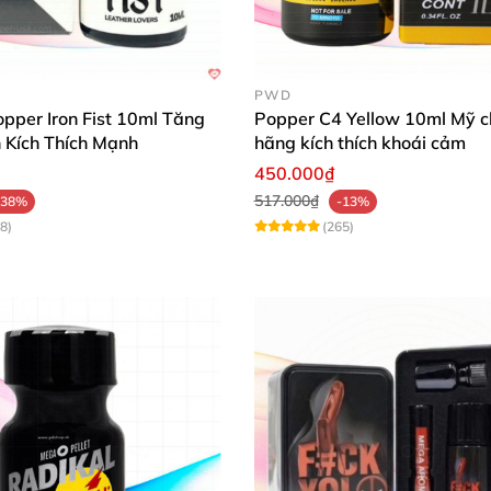
PWD
opper Iron Fist 10ml Tăng
Popper C4 Yellow 10ml Mỹ c
Kích Thích Mạnh
hãng kích thích khoái cảm
450.000₫
517.000₫
-38%
-13%
8)
(265)