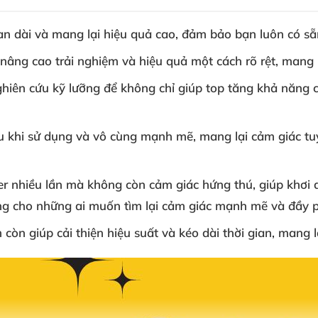
ian dài
và mang lại hiệu quả cao
, đảm bảo bạn luôn có s
p nâng cao trải nghiệm
và hiệu quả một cách rõ rệt
, mang 
ghiên cứu kỹ lưỡng
để không chỉ giúp top tăng khả năng
au khi sử dụng
và vô cùng mạnh mẽ
, mang lại cảm giác tu
r nhiều lần
mà không còn cảm giác hứng thú
, giúp khơ
ởng cho
những ai muốn tìm lại cảm giác mạnh mẽ
và đầy 
 còn giúp cải thiện hiệu suất
và kéo dài thời gian
, mang l