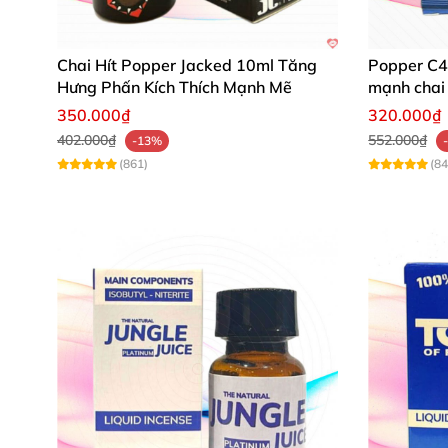
Chai Hít Popper Jacked 10ml Tăng
Popper C4 
Hưng Phấn Kích Thích Mạnh Mẽ
mạnh chai 
350.000₫
320.000₫
402.000₫
552.000₫
-13%
(861)
(84