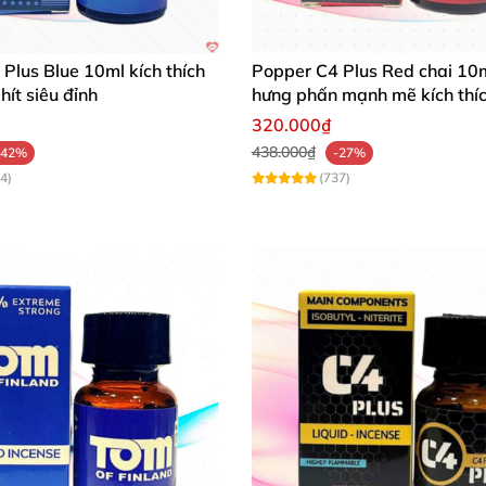
Plus Blue 10ml kích thích
Popper C4 Plus Red chai 10
hít siêu đỉnh
hưng phấn mạnh mẽ kích thí
320.000₫
438.000₫
-42%
-27%
4)
(737)