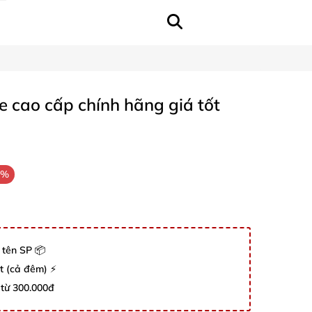
ze cao cấp chính hãng giá tốt
2%
 tên SP 📦
út (cả đêm) ⚡
 từ 300.000đ