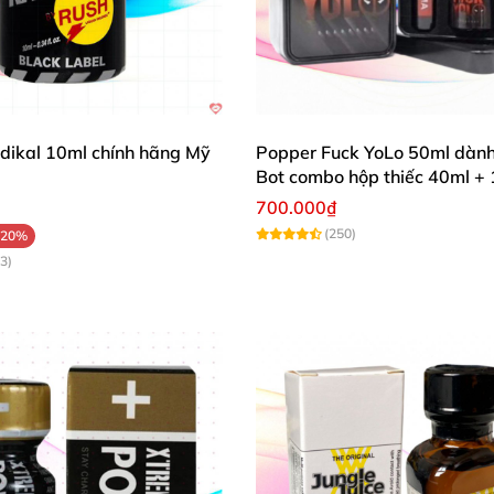
dikal 10ml chính hãng Mỹ
Popper Fuck YoLo 50ml dành
Bot combo hộp thiếc 40ml +
700.000₫
(250)
-20%
3)