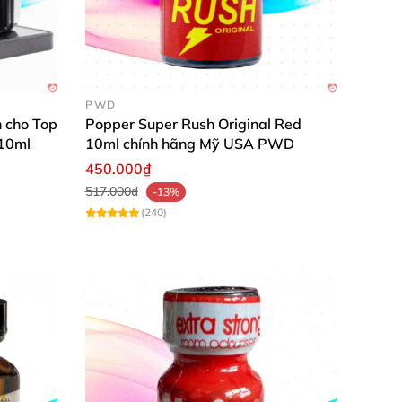
PWD
 cho Top
Popper Super Rush Original Red
 10ml
10ml chính hãng Mỹ USA PWD
450.000₫
517.000₫
-13%
(240)