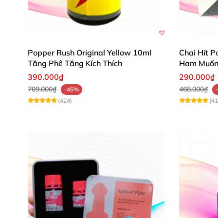
Popper Rush Original Yellow 10ml
Chai Hít P
Tăng Phê Tăng Kích Thích
Ham Muốn 
390.000₫
290.000₫
709.000₫
468.000₫
-45%
(424)
(41