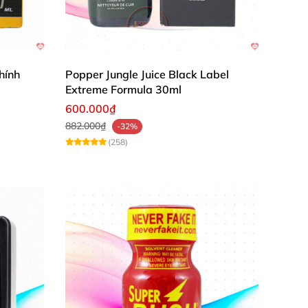
hính
Popper Jungle Juice Black Label
Extreme Formula 30ml
600.000₫
882.000₫
-32%
(258)