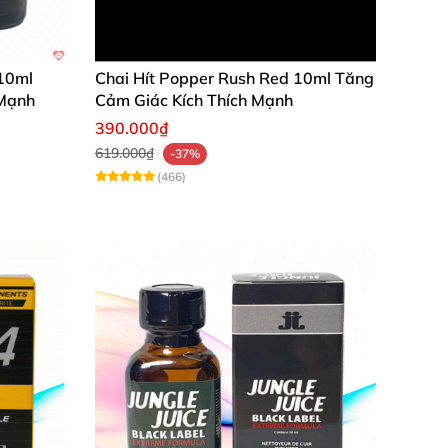
 10ml
Chai Hít Popper Rush Red 10ml Tăng
 Mạnh
Cảm Giác Kích Thích Mạnh
390.000₫
619.000₫
-37%
(466)