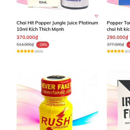
Chai Hít Popper Jungle Juice Platinum
Popper To
10ml Kích Thích Mạnh
chai hít k
370.000₫
290.000₫
514.000₫
377.000₫
-28%
(664)
(63