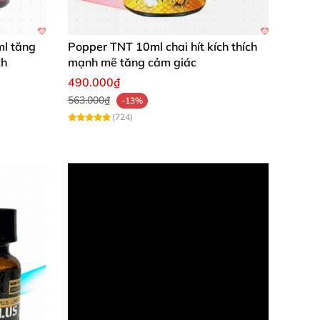
ml tăng
Popper TNT 10ml chai hít kích thích
ch
mạnh mẽ tăng cảm giác
490.000₫
563.000₫
-13%
(724)