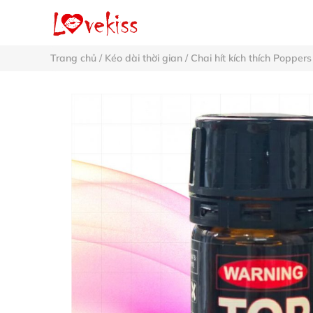
Trang chủ
/
Kéo dài thời gian
/
Chai hít kích thích Poppers