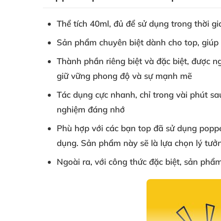
Thể tích 40ml
, đủ
để sử dụng trong thời g
Sản phẩm chuyên biệt dành cho top
, giú
Thành phần
riêng biệt
và
đặc biệt
,
được n
giữ vững phong độ
và sự mạnh mẽ
Tác dụng cực nhanh
,
chỉ trong vài phút s
nghiệm đáng nhớ
Phù hợp
với
các bạn top
đã sử dụng poppe
dụng
. Sản phẩm này
sẽ là lựa chọn lý tư
Ngoài ra
,
với công thức
đặc biệt
, sản phẩm