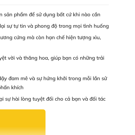
ẵn sản phẩm
để sử dụng
bất cứ khi nào cần
lại sự tự tin
và phong độ trong
mọi tình huống
 cương cứng
mà còn hạn chế hiện tượng xìu
,
yệt vời
và thăng hoa
, giúp bạn có
những trải
i dậy đam mê
và sự hứng khởi trong mỗi lần sử
phấn khích
ại sự hài lòng
tuyệt đối cho cả bạn
và đối tác