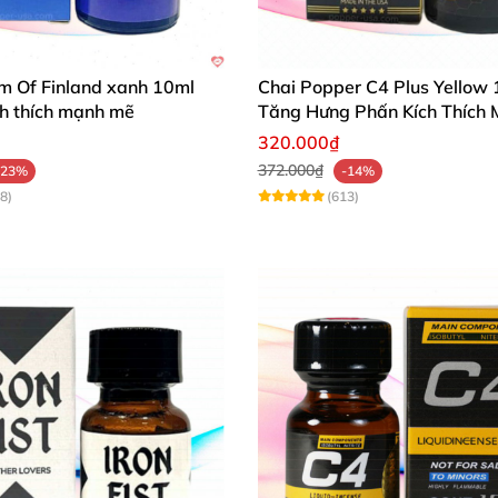
m Of Finland xanh 10ml
Chai Popper C4 Plus Yellow
ích thích mạnh mẽ
Tăng Hưng Phấn Kích Thích
320.000₫
372.000₫
-23%
-14%
8)
(613)