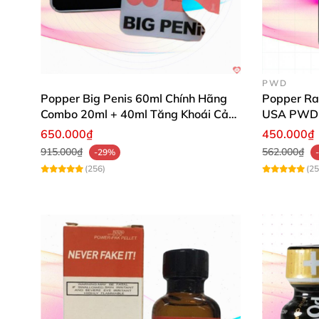
PWD
Popper Big Penis 60ml Chính Hãng
Popper Ra
Combo 20ml + 40ml Tăng Khoái Cảm
USA PWD
Cho Top & Bot
650.000₫
450.000₫
915.000₫
562.000₫
-29%
(256)
(25