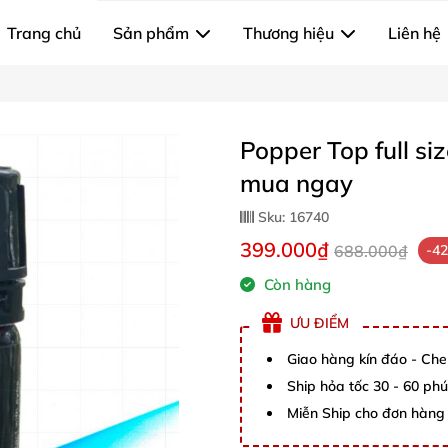
Trang chủ
Sản phẩm
Thương hiệu
Liên hệ
Popper Top full si
mua ngay
Sku:
16740
399.000₫
688.000₫
-4
Còn hàng
ƯU ĐIỂM
Giao hàng kín đáo - Che
Ship hỏa tốc 30 - 60 ph
Miễn Ship cho đơn hàng