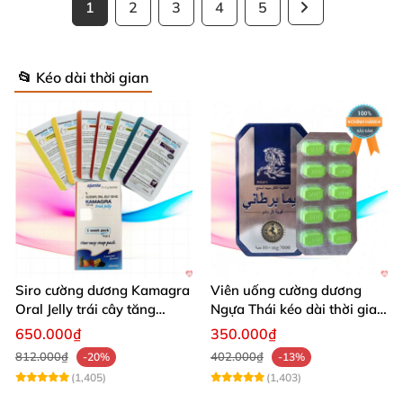
1
2
3
4
5
📂 Kéo dài thời gian
Siro cường dương Kamagra
Viên uống cường dương
Oral Jelly trái cây tăng
Ngựa Thái kéo dài thời gian
cường sinh lý nam
quan hệ
650.000₫
350.000₫
812.000₫
402.000₫
-20%
-13%
(1,405)
(1,403)