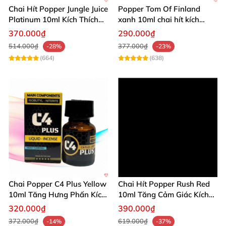
Chai Hít Popper Jungle Juice
Popper Tom Of Finland
Platinum 10ml Kích Thích
xanh 10ml chai hít kích
Mạnh
thích mạnh mẽ
370.000₫
290.000₫
514.000₫
377.000₫
-28%
-23%
(664)
(638)
Chai Popper C4 Plus Yellow
Chai Hít Popper Rush Red
10ml Tăng Hưng Phấn Kích
10ml Tăng Cảm Giác Kích
Thích Mạnh
Thích Mạnh
320.000₫
390.000₫
372.000₫
619.000₫
-14%
-37%