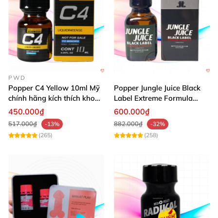
PWD
Popper C4 Yellow 10ml Mỹ
Popper Jungle Juice Black
chính hãng kích thích khoái
Label Extreme Formula
cảm
30ml
450.000₫
600.000₫
517.000₫
882.000₫
-13%
-32%
(265)
(258)