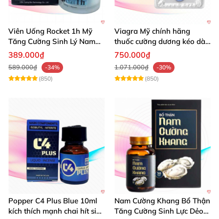
Viên Uống Rocket 1h Mỹ
Viagra Mỹ chính hãng
Tăng Cường Sinh Lý Nam
thuốc cường dương kéo dài
Hỗ Trợ Mạnh
thời gian hiệu quả cho Nam
389.000₫
750.000₫
589.000₫
1.071.000₫
-34%
-30%
(850)
(850)
Popper C4 Plus Blue 10ml
Nam Cường Khang Bổ Thận
kích thích mạnh chai hít siêu
Tăng Cường Sinh Lực Dẻo