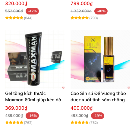
đỉnh
Dai Mạnh Mẽ
320.000₫
799.000₫
552.000₫
1.332.000₫
-42%
-40%
(844)
(798)
Gel tăng kích thước
Cao Sìn sú Đế Vương thảo
Maxman 60ml giúp kéo dài
dược xuất tinh sớm chống
thời gian quan hệ hiệu quả
hiệu quả nhất
369.000₫
400.000₫
439.000₫
493.000₫
-16%
-19%
(762)
(752)