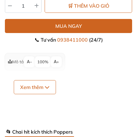
🛒 THÊM VÀO GIỎ
MUA NGAY
📞 Tư vấn
0938411000
(24/7)
Mô tả
−
100%
+
Xem thêm
📂 Chai hít kích thích Poppers