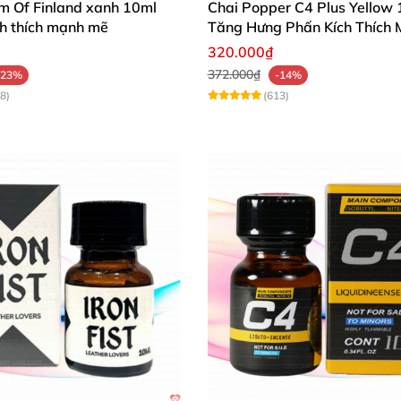
m Of Finland xanh 10ml
Chai Popper C4 Plus Yellow
ích thích mạnh mẽ
Tăng Hưng Phấn Kích Thích
320.000₫
372.000₫
-23%
-14%
8)
(613)