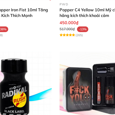
PWD
opper Iron Fist 10ml Tăng
Popper C4 Yellow 10ml Mỹ c
Kích Thích Mạnh
hãng kích thích khoái cảm
450.000₫
517.000₫
-38%
-13%
8)
(265)