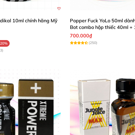
dikal 10ml chính hãng Mỹ
Popper Fuck YoLo 50ml dành
Bot combo hộp thiếc 40ml +
700.000₫
(250)
-20%
3)