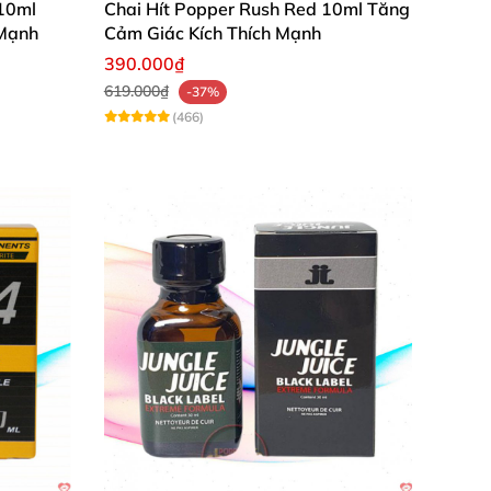
 10ml
Chai Hít Popper Rush Red 10ml Tăng
 Mạnh
Cảm Giác Kích Thích Mạnh
390.000₫
619.000₫
-37%
(466)