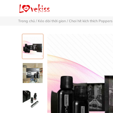
Trang chủ
/
Kéo dài thời gian
/
Chai hít kích thích Poppers