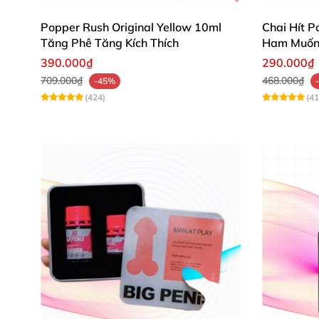
Popper Rush Original Yellow 10ml
Chai Hít P
Tăng Phê Tăng Kích Thích
Ham Muốn 
390.000₫
290.000₫
709.000₫
468.000₫
-45%
(424)
(41