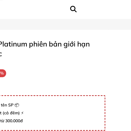
latinum phiên bản giới hạn
c
7%
 tên SP 📦
út (cả đêm) ⚡
 từ 300.000đ