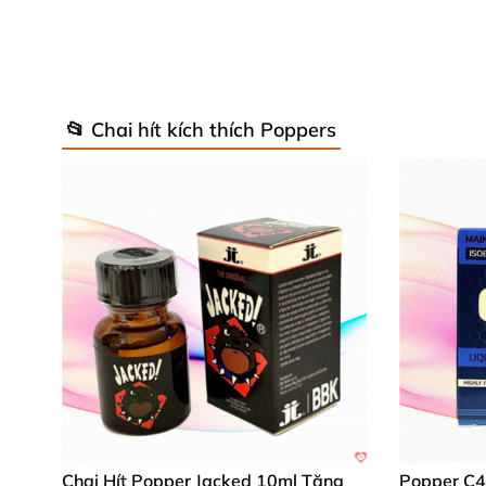
📂 Chai hít kích thích Poppers
Thích hợp cho cả Top va Bot
Chai Hít Popper Jacked 10ml Tăng
Popper C4 