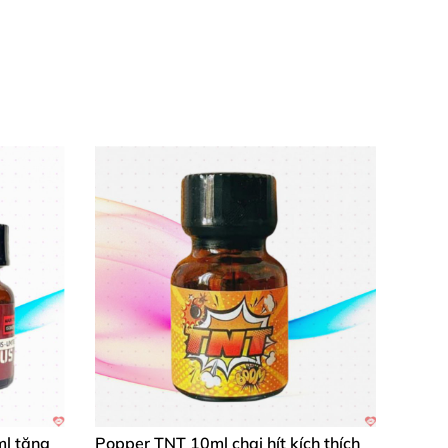
ml tăng
Popper TNT 10ml chai hít kích thích