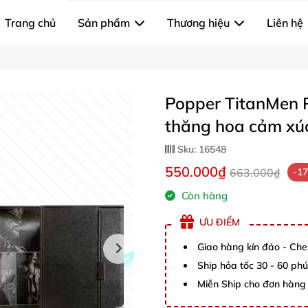
Trang chủ
Sản phẩm
Thương hiệu
Liên hệ
Popper TitanMen P
thăng hoa cảm xú
Sku:
16548
550.000₫
663.000₫
-1
Còn hàng
ƯU ĐIỂM
Giao hàng kín đáo - Che
Ship hỏa tốc 30 - 60 ph
Miễn Ship cho đơn hàng