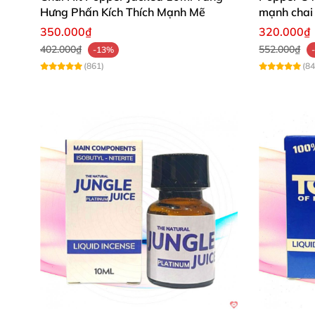
Hưng Phấn Kích Thích Mạnh Mẽ
mạnh chai 
350.000₫
320.000₫
402.000₫
552.000₫
-13%
(861)
(84
Hàng chất hộp nhìn
cũng
rất là chất