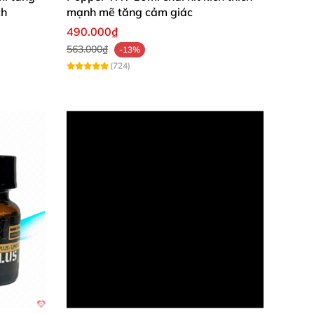
ch
mạnh mẽ tăng cảm giác
490.000₫
563.000₫
-13%
(724)