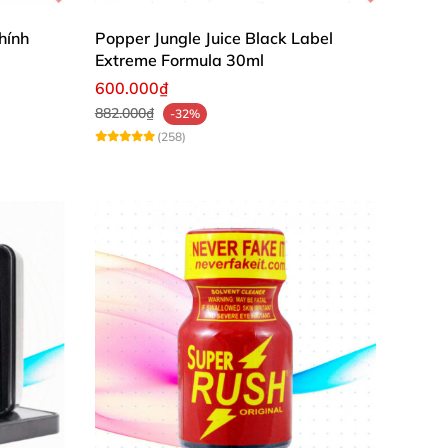
hính
Popper Jungle Juice Black Label
Extreme Formula 30ml
600.000₫
882.000₫
-32%
(258)