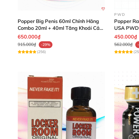
PWD
Popper Big Penis 60ml Chính Hãng
Popper Ra
Combo 20ml + 40ml Tăng Khoái Cảm
USA PWD
Cho Top & Bot
650.000₫
450.000₫
915.000₫
562.000₫
-29%
(256)
(25