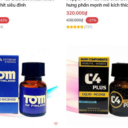
hít siêu đỉnh
hưng phấn mạnh mẽ kích thí
320.000₫
438.000₫
-42%
-27%
4)
(737)