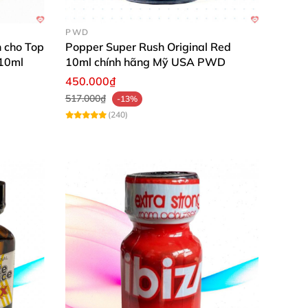
PWD
 cho Top
Popper Super Rush Original Red
 10ml
10ml chính hãng Mỹ USA PWD
450.000₫
517.000₫
-13%
(240)