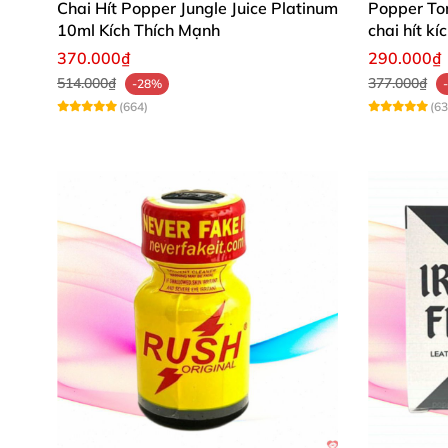
Chai Hít Popper Jungle Juice Platinum
Popper To
10ml Kích Thích Mạnh
chai hít k
370.000₫
290.000₫
514.000₫
377.000₫
-28%
(664)
(63
Dụng cụ hít tặng kèm
Chai lớn dung tích 40ml
nhé