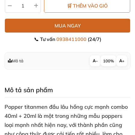
🛒 THÊM VÀO GIỎ
MUA NGAY
📞 Tư vấn
0938411000
(24/7)
Mô tả
−
100%
+
Mô tả sản phẩm
Popper titanmen đầu lâu hồng cực mạnh combo
40ml + 20ml
là một trong
những mẫu poppers
loại mạnh nhất
hiện nay
,
với thành phần
cũng
như công thức
được cải tiến
rất nhiều
, làm cho