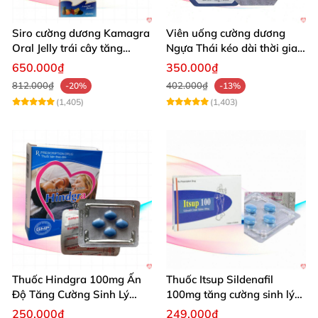
Siro cường dương Kamagra
Viên uống cường dương
Oral Jelly trái cây tăng
Ngựa Thái kéo dài thời gian
cường sinh lý nam
quan hệ
650.000₫
350.000₫
812.000₫
402.000₫
-20%
-13%
(1,405)
(1,403)
Thuốc Hindgra 100mg Ấn
Thuốc Itsup Sildenafil
Độ Tăng Cường Sinh Lý
100mg tăng cường sinh lý
Nam Hiệu Quả
kéo dài thời gian cho nam
250.000₫
249.000₫