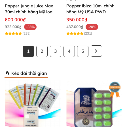
Popper Jungle Juice Max
Popper Ibiza 10ml chính
30ml chính hãng Mỹ loại
hãng Mỹ USA PWD
mạnh cho Top Bot
600.000₫
350.000₫
923.000₫
437.000₫
-35%
-20%
(232)
(231)
1
2
3
4
5
📂 Kéo dài thời gian