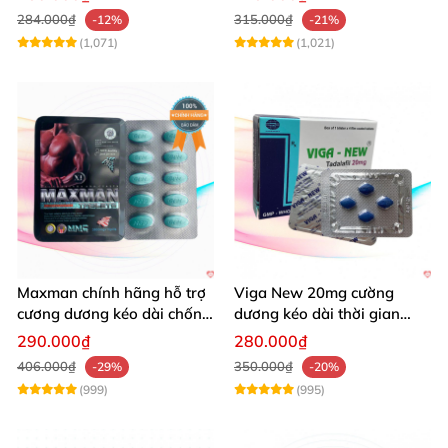
284.000₫
315.000₫
-12%
-21%
(1,071)
(1,021)
Maxman chính hãng hỗ trợ
Viga New 20mg cường
cương dương kéo dài chống
dương kéo dài thời gian
xuất tinh sớm 10 viên
chống xuất tinh hiệu quả
290.000₫
280.000₫
406.000₫
350.000₫
-29%
-20%
(999)
(995)