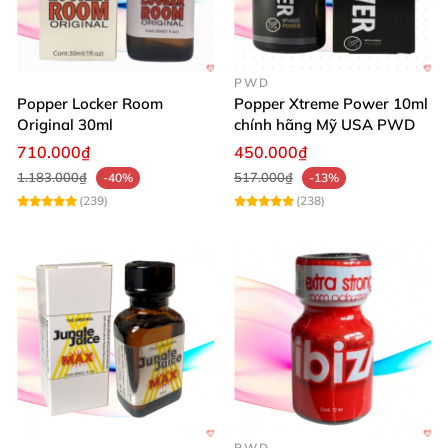
PWD
Popper Locker Room
Popper Xtreme Power 10ml
Original 30ml
chính hãng Mỹ USA PWD
710.000₫
450.000₫
1.183.000₫
517.000₫
-40%
-13%
(239)
(238)
PWD