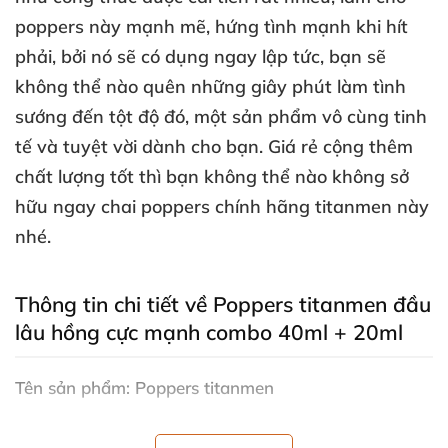
poppers này mạnh mẽ
, hứng tình mạnh khi hít
phải
,
bởi nó
sẽ có dụng ngay lập tức
, bạn
sẽ
không thể nào quên
những giây phút làm tình
sướng đến tột độ đó
, một sản phẩm vô cùng tinh
tế
và tuyệt vời dành cho bạn
. Giá rẻ cộng thêm
chất lượng tốt
thì bạn không thể nào không sở
hữu ngay chai poppers chính hãng titanmen này
nhé.
Thông tin chi tiết về Poppers titanmen đầu
lâu hồng cực mạnh combo 40ml + 20ml
Tên sản phẩm: Poppers titanmen
Thể tích:
Poppers 60ml
(40ml + 20ml)