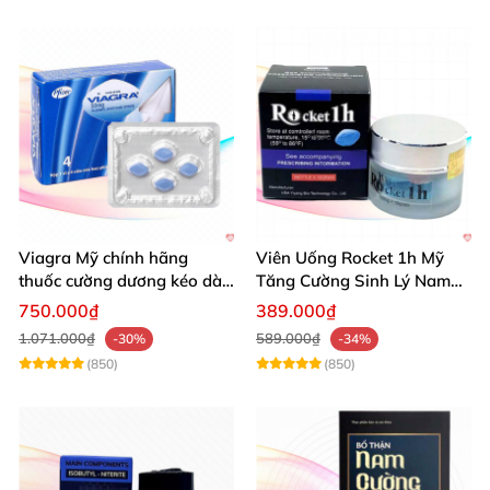
Viagra Mỹ chính hãng
Viên Uống Rocket 1h Mỹ
thuốc cường dương kéo dài
Tăng Cường Sinh Lý Nam
thời gian hiệu quả cho Nam
Hỗ Trợ Mạnh
750.000₫
389.000₫
1.071.000₫
589.000₫
-30%
-34%
(850)
(850)