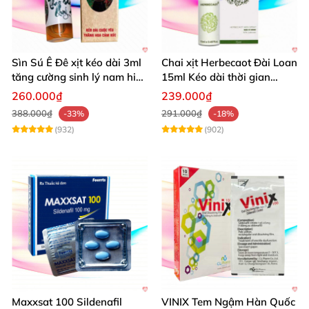
Sìn Sú Ê Đê xịt kéo dài 3ml
Chai xịt Herbecaot Đài Loan
tăng cường sinh lý nam hiệu
15ml Kéo dài thời gian
quả
Tăng khoái cảm
260.000₫
239.000₫
388.000₫
291.000₫
-33%
-18%
(932)
(902)
Maxxsat 100 Sildenafil
VINIX Tem Ngậm Hàn Quốc