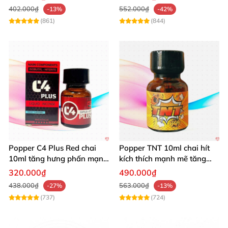
402.000₫
552.000₫
-13%
-42%
(861)
(844)
Popper C4 Plus Red chai
Popper TNT 10ml chai hít
10ml tăng hưng phấn mạnh
kích thích mạnh mẽ tăng
mẽ kích thích
cảm giác
320.000₫
490.000₫
438.000₫
563.000₫
-27%
-13%
Cẩn thận:
(737)
(724)
Với số lượng người bán poppers
hiện nay
thì họ bán