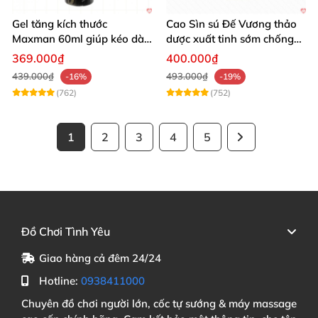
Gel tăng kích thước
Cao Sìn sú Đế Vương thảo
Maxman 60ml giúp kéo dài
dược xuất tinh sớm chống
thời gian quan hệ hiệu quả
hiệu quả nhất
369.000₫
400.000₫
439.000₫
493.000₫
-16%
-19%
(762)
(752)
1
2
3
4
5
Đồ Chơi Tình Yêu
Giao hàng cả đêm 24/24
Hotline:
0938411000
Chuyên đồ chơi người lớn, cốc tự sướng & máy massage