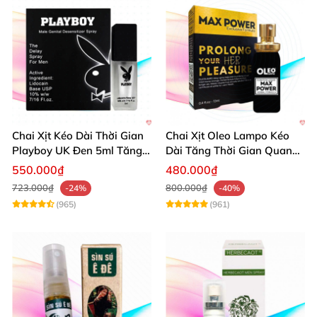
Chai Xịt Kéo Dài Thời Gian
Chai Xịt Oleo Lampo Kéo
Playboy UK Đen 5ml Tăng
Dài Tăng Thời Gian Quan
Khoái Cảm
Hệ Chính Hãng
550.000₫
480.000₫
723.000₫
800.000₫
-24%
-40%
(965)
(961)