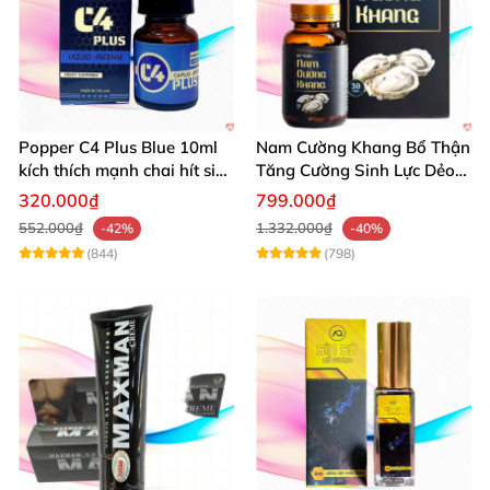
Popper C4 Plus Blue 10ml
Nam Cường Khang Bổ Thận
kích thích mạnh chai hít siêu
Tăng Cường Sinh Lực Dẻo
đỉnh
Dai Mạnh Mẽ
320.000₫
799.000₫
552.000₫
1.332.000₫
-42%
-40%
(844)
(798)