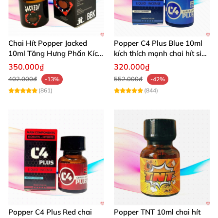
Chai Hít Popper Jacked
Popper C4 Plus Blue 10ml
10ml Tăng Hưng Phấn Kích
kích thích mạnh chai hít siêu
Thích Mạnh Mẽ
đỉnh
350.000₫
320.000₫
402.000₫
552.000₫
-13%
-42%
(861)
(844)
Trong hộp bom gồm 1 chai 30ml
và 1 chai 10ml
Popper C4 Plus Red chai
Popper TNT 10ml chai hít