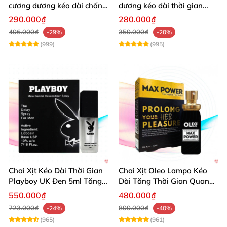
cương dương kéo dài chống
dương kéo dài thời gian
xuất tinh sớm 10 viên
chống xuất tinh hiệu quả
290.000₫
280.000₫
406.000₫
350.000₫
-29%
-20%
(999)
(995)
Chai Xịt Kéo Dài Thời Gian
Chai Xịt Oleo Lampo Kéo
Playboy UK Đen 5ml Tăng
Dài Tăng Thời Gian Quan
Khoái Cảm
Hệ Chính Hãng
550.000₫
480.000₫
723.000₫
800.000₫
-24%
-40%
(965)
(961)