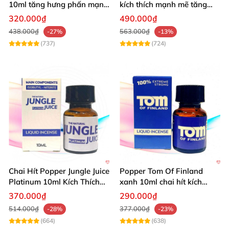
10ml tăng hưng phấn mạnh
kích thích mạnh mẽ tăng
mẽ kích thích
cảm giác
320.000₫
490.000₫
438.000₫
563.000₫
-27%
-13%
(737)
(724)
nên sử dụng liền sau khi khui hộp
Thiết kế mẫu mả
rất chi là đẹp
các bạn
nhé
Chai Hít Popper Jungle Juice
Popper Tom Of Finland
Platinum 10ml Kích Thích
xanh 10ml chai hít kích
Mạnh
thích mạnh mẽ
Phù hợp cho
mọi đối tượng khác nhau
370.000₫
290.000₫
514.000₫
377.000₫
-28%
-23%
(664)
(638)