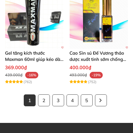
Gel tăng kích thước
Cao Sìn sú Đế Vương thảo
Maxman 60ml giúp kéo dài
dược xuất tinh sớm chống
thời gian quan hệ hiệu quả
hiệu quả nhất
369.000₫
400.000₫
439.000₫
493.000₫
-16%
-19%
(762)
(752)
1
2
3
4
5