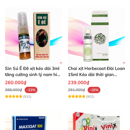
Sìn Sú Ê Đê xịt kéo dài 3ml
Chai xịt Herbecaot Đài Loan
tăng cường sinh lý nam hiệu
15ml Kéo dài thời gian
quả
Tăng khoái cảm
260.000₫
239.000₫
388.000₫
291.000₫
-33%
-18%
(932)
(902)