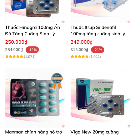
Thuốc Hindgra 100mg Ấn
Thuốc Itsup Sildenafil
Độ Tăng Cường Sinh Lý
100mg tăng cường sinh lý
Nam Hiệu Quả
kéo dài thời gian cho nam
250.000₫
249.000₫
284.000₫
315.000₫
-12%
-21%
(1,071)
(1,021)
Maxman chính hãng hỗ trợ
Viga New 20mg cường