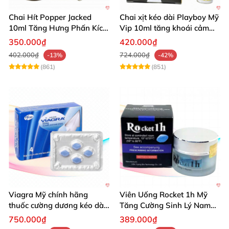
Chai Hít Popper Jacked
Chai xịt kéo dài Playboy Mỹ
10ml Tăng Hưng Phấn Kích
Vip 10ml tăng khoái cảm
Thích Mạnh Mẽ
nam
350.000₫
420.000₫
402.000₫
724.000₫
-13%
-42%
(861)
(851)
Viagra Mỹ chính hãng
Viên Uống Rocket 1h Mỹ
thuốc cường dương kéo dài
Tăng Cường Sinh Lý Nam
thời gian hiệu quả cho Nam
Hỗ Trợ Mạnh
750.000₫
389.000₫