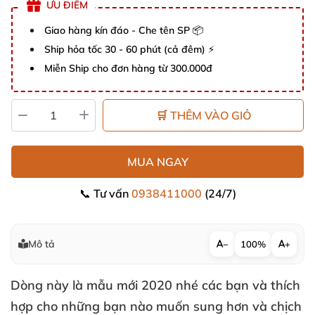
ƯU ĐIỂM
Giao hàng kín đáo - Che tên SP 📦
Ship hỏa tốc 30 - 60 phút (cả đêm) ⚡
Miễn Ship cho đơn hàng từ 300.000đ
🛒 THÊM VÀO GIỎ
MUA NGAY
📞 Tư vấn
0938411000
(24/7)
Mô tả
−
100%
+
Dòng này là mẫu mới 2020
nhé
các bạn
và thích
hợp cho
những bạn nào muốn sung hơn
và chịch