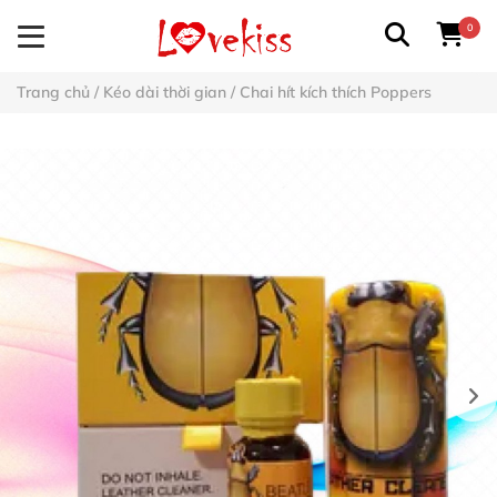
0
Trang chủ
/
Kéo dài thời gian
/
Chai hít kích thích Poppers