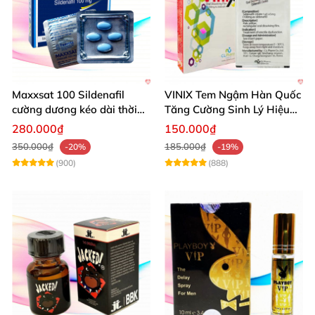
Maxxsat 100 Sildenafil
VINIX Tem Ngậm Hàn Quốc
cường dương kéo dài thời
Tăng Cường Sinh Lý Hiệu
gian dùng hiệu quả nhanh
Quả
280.000₫
150.000₫
350.000₫
185.000₫
-20%
-19%
(900)
(888)