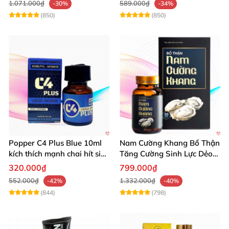
1.071.000₫
589.000₫
-30%
-34%
(850)
(850)
Popper C4 Plus Blue 10ml
Nam Cường Khang Bổ Thận
kích thích mạnh chai hít siêu
Tăng Cường Sinh Lực Dẻo
đỉnh
Dai Mạnh Mẽ
320.000₫
799.000₫
552.000₫
1.332.000₫
-42%
-40%
(844)
(798)