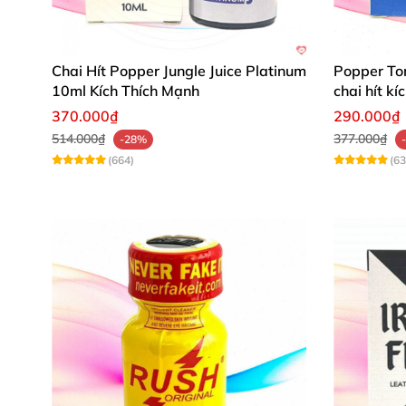
Chai Hít Popper Jungle Juice Platinum
Popper To
10ml Kích Thích Mạnh
chai hít k
370.000₫
290.000₫
514.000₫
377.000₫
-28%
(664)
(63