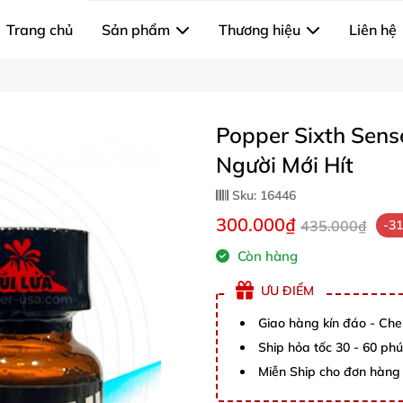
Trang chủ
Sản phẩm
Thương hiệu
Liên hệ
Popper Sixth Sen
Người Mới Hít
Sku:
16446
300.000₫
435.000₫
-3
Còn hàng
ƯU ĐIỂM
Giao hàng kín đáo - Che
Ship hỏa tốc 30 - 60 ph
Miễn Ship cho đơn hàng