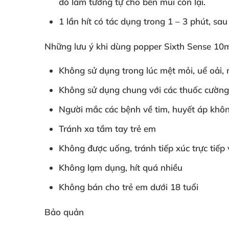
đó làm tương tự cho bên mũi còn lại.
1 lần hít có tác dụng trong 1 – 3 phút
,
sau
Những lưu ý khi dùng popper Sixth Sense 10
Không sử dụng trong lúc mệt mỏi
, uể oải
,
Không sử dụng chung
với
các thuốc cườn
Người mắc
các bệnh về tim
, huyết áp khô
Tránh xa tầm tay trẻ em
Không
được uống
, tránh tiếp xúc trực tiếp
Không lạm dụng
, hít
quá nhiều
Không bán cho trẻ em dưới 18 tuổi
Bảo quản