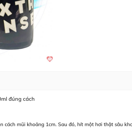
0ml đúng cách
lên cách mũi khoảng 1cm
. Sau đó
, hít một hơi thật sâu k