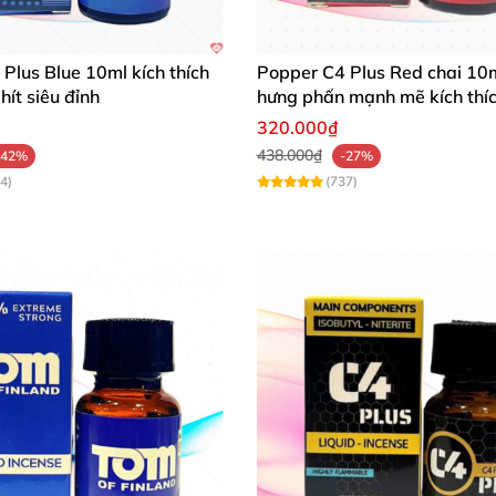
Plus Blue 10ml kích thích
Popper C4 Plus Red chai 10
hít siêu đỉnh
hưng phấn mạnh mẽ kích thí
320.000₫
438.000₫
-42%
-27%
4)
(737)