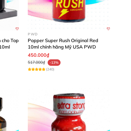
PWD
 cho Top
Popper Super Rush Original Red
 10ml
10ml chính hãng Mỹ USA PWD
450.000₫
517.000₫
-13%
(240)