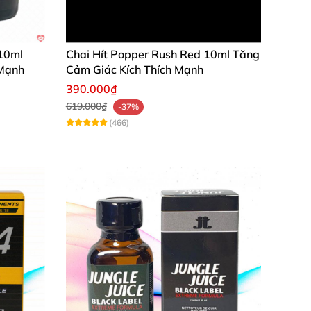
 10ml
Chai Hít Popper Rush Red 10ml Tăng
 Mạnh
Cảm Giác Kích Thích Mạnh
390.000₫
619.000₫
-37%
(466)