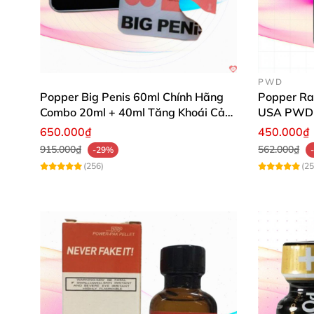
PWD
Popper Big Penis 60ml Chính Hãng
Popper Ra
Combo 20ml + 40ml Tăng Khoái Cảm
USA PWD
Cho Top & Bot
650.000₫
450.000₫
915.000₫
562.000₫
-29%
(256)
(25