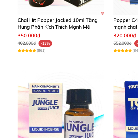
Chai Hít Popper Jacked 10ml Tăng
Popper C4 
Hưng Phấn Kích Thích Mạnh Mẽ
mạnh chai 
350.000₫
320.000₫
402.000₫
552.000₫
-13%
(861)
(84