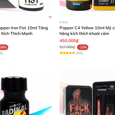
PWD
opper Iron Fist 10ml Tăng
Popper C4 Yellow 10ml Mỹ c
Kích Thích Mạnh
hãng kích thích khoái cảm
450.000₫
517.000₫
-38%
-13%
8)
(265)