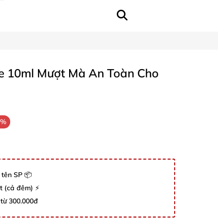
se 10ml Mượt Mà An Toàn Cho
1%
 tên SP 📦
út (cả đêm) ⚡
 từ 300.000đ