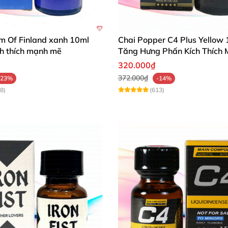
m Of Finland xanh 10ml
Chai Popper C4 Plus Yellow
ích thích mạnh mẽ
Tăng Hưng Phấn Kích Thích
320.000₫
372.000₫
-23%
-14%
8)
(613)