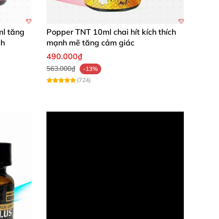
ml tăng
Popper TNT 10ml chai hít kích thích
ch
mạnh mẽ tăng cảm giác
490.000₫
563.000₫
-13%
(724)