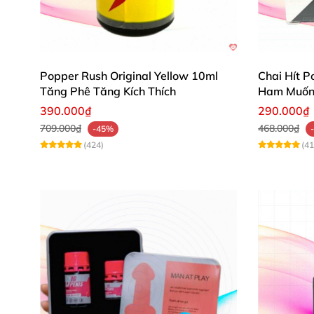
Popper Rush Original Yellow 10ml
Chai Hít P
Tăng Phê Tăng Kích Thích
Ham Muốn 
390.000₫
290.000₫
709.000₫
468.000₫
-45%
(424)
(41