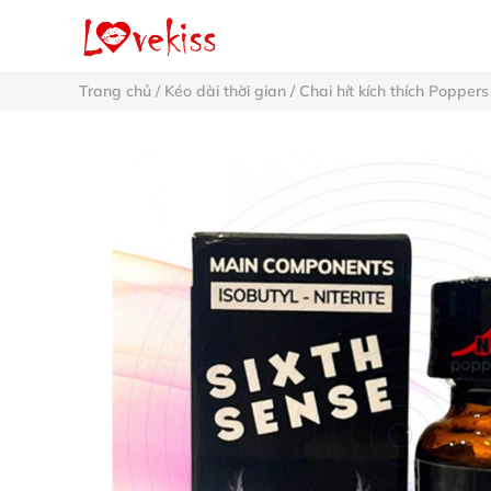
Trang chủ
/
Kéo dài thời gian
/
Chai hít kích thích Poppers