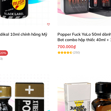
dikal 10ml chính hãng Mỹ
Popper Fuck YoLo 50ml dành
Bot combo hộp thiếc 40ml +
700.000₫
(250)
-20%
3)