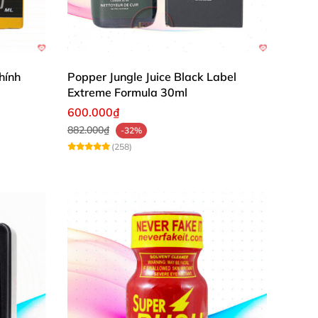
hính
Popper Jungle Juice Black Label
Extreme Formula 30ml
600.000₫
882.000₫
-32%
(258)