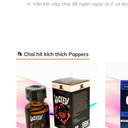
Vặn kín nắp chai
để ngăn ngừa rò rỉ
và du
Để nơi khô thoáng
, không
để nơi có ánh n
📂 Chai hít kích thích Poppers