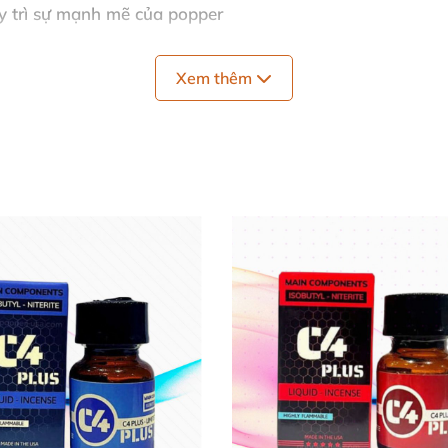
y trì sự mạnh mẽ
của popper
ắng mặt trời
, cốp xe…
Xem thêm