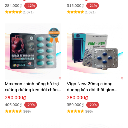
284.000₫
315.000₫
-12%
-21%
(1,071)
(1,021)
Maxman chính hãng hỗ trợ
Viga New 20mg cường
cương dương kéo dài chống
dương kéo dài thời gian
xuất tinh sớm 10 viên
chống xuất tinh hiệu quả
290.000₫
280.000₫
406.000₫
350.000₫
-29%
-20%
(999)
(995)