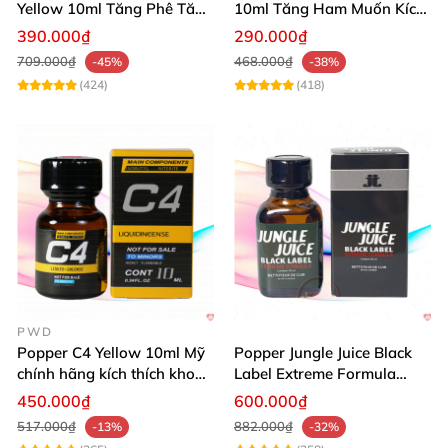
Yellow 10ml Tăng Phê Tăng
10ml Tăng Ham Muốn Kích
Kích Thích
Thích Mạnh
390.000₫
290.000₫
709.000₫
468.000₫
-45%
-38%
(424)
(418)
PWD
Popper C4 Yellow 10ml Mỹ
Popper Jungle Juice Black
chính hãng kích thích khoái
Label Extreme Formula
cảm
30ml
450.000₫
600.000₫
517.000₫
882.000₫
-13%
-32%