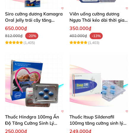
Siro cường dương Kamagra
Viên uống cường dương
Oral Jelly trái cây tăng
Ngựa Thái kéo dài thời gian
cường sinh lý nam
quan hệ
650.000₫
350.000₫
812.000₫
402.000₫
-20%
-13%
(1,405)
(1,403)
Thuốc Hindgra 100mg Ấn
Thuốc Itsup Sildenafil
Độ Tăng Cường Sinh Lý
100mg tăng cường sinh lý
Nam Hiệu Quả
kéo dài thời gian cho nam
250.000₫
249.000₫