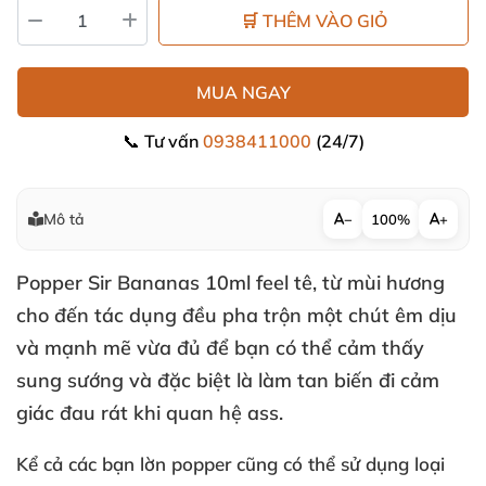
🛒 THÊM VÀO GIỎ
MUA NGAY
📞 Tư vấn
0938411000
(24/7)
Mô tả
−
100%
+
Popper Sir Bananas 10ml feel tê
, từ mùi hương
cho đến tác dụng đều pha trộn một chút êm dịu
và mạnh mẽ vừa đủ
để bạn
có thể cảm thấy
sung sướng
và
đặc biệt là làm tan biến đi cảm
giác đau rát khi quan hệ ass.
Kể cả
các bạn lờn popper
cũng
có thể sử dụng loại