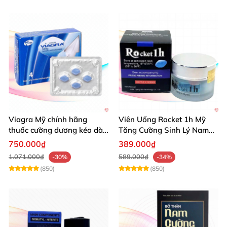
Viagra Mỹ chính hãng
Viên Uống Rocket 1h Mỹ
thuốc cường dương kéo dài
Tăng Cường Sinh Lý Nam
thời gian hiệu quả cho Nam
Hỗ Trợ Mạnh
750.000₫
389.000₫
1.071.000₫
589.000₫
-30%
-34%
(850)
(850)