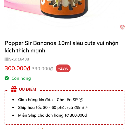
Popper Sir Bananas 10ml siêu cute vui nhộn
kích thích mạnh
Sku:
16438
300.000₫
390.000₫
-23%
Còn hàng
ƯU ĐIỂM
Giao hàng kín đáo - Che tên SP 📦
Ship hỏa tốc 30 - 60 phút (cả đêm) ⚡
Miễn Ship cho đơn hàng từ 300.000đ