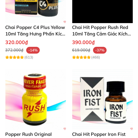
Chai Popper C4 Plus Yellow
Chai Hít Popper Rush Red
10ml Tăng Hưng Phấn Kích
10ml Tăng Cảm Giác Kích
Thích Mạnh
Thích Mạnh
320.000₫
390.000₫
372.000₫
619.000₫
-14%
-37%
(613)
(466)
Popper Rush Original
Chai Hít Popper Iron Fist