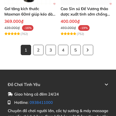
Gel tăng kích thước
Cao Sìn sú Đế Vương thảo
Maxman 60ml giúp kéo dài
dược xuất tinh sớm chống
thời gian quan hệ hiệu quả
hiệu quả nhất
369.000₫
400.000₫
439.000₫
493.000₫
-16%
-19%
(762)
(752)
1
2
3
4
5
Đồ Chơi Tình Yêu
Giao hàng cả đêm 24/24
Hotline:
0938411000
Chuyên đồ chơi người lớn, cốc tự sướng & máy massage