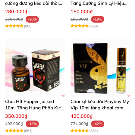
cường dương kéo dài thời
Tăng Cường Sinh Lý Hiệu
gian dùng hiệu quả nhanh
Quả
280.000₫
150.000₫
350.000₫
185.000₫
-20%
-19%
(900)
(888)
Chai Hít Popper Jacked
Chai xịt kéo dài Playboy Mỹ
10ml Tăng Hưng Phấn Kích
Vip 10ml tăng khoái cảm
Thích Mạnh Mẽ
nam
350.000₫
420.000₫
402.000₫
724.000₫
-13%
-42%
(861)
(851)