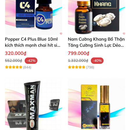
Popper C4 Plus Blue 10ml
Nam Cường Khang Bổ Thận
kích thích mạnh chai hít siêu
Tăng Cường Sinh Lực Dẻo
đỉnh
Dai Mạnh Mẽ
320.000₫
799.000₫
552.000₫
1.332.000₫
-42%
-40%
(844)
(798)