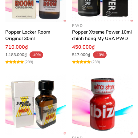
PWD
Popper Locker Room
Popper Xtreme Power 10ml
Original 30ml
chính hãng Mỹ USA PWD
710.000₫
450.000₫
1.183.000₫
517.000₫
-40%
-13%
(239)
(238)
PWD