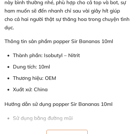
này bình thường
nhé
, phù hợp cho cả top
và bot
, sự
ham muốn
sẽ đến nhanh chỉ sau vài giây hít giúp
cho cả hai người thật sự thăng hoa trong chuyện tình
dục.
Thông tin sản phẩm popper Sir Bananas 10ml
Thành phần: Isobutyl – Nitrit
Dung tích: 10ml
Thương hiệu: OEM
Xuất xứ: China
Hướng dẫn sử dụng popper Sir Bananas 10ml
Sử dụng bằng đường mũi
Bịt một bên mũi
sau đó đưa chai popper lên cách