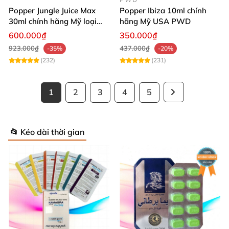
Popper Jungle Juice Max
Popper Ibiza 10ml chính
30ml chính hãng Mỹ loại
hãng Mỹ USA PWD
mạnh cho Top Bot
600.000₫
350.000₫
923.000₫
437.000₫
-35%
-20%
(232)
(231)
1
2
3
4
5
📂 Kéo dài thời gian