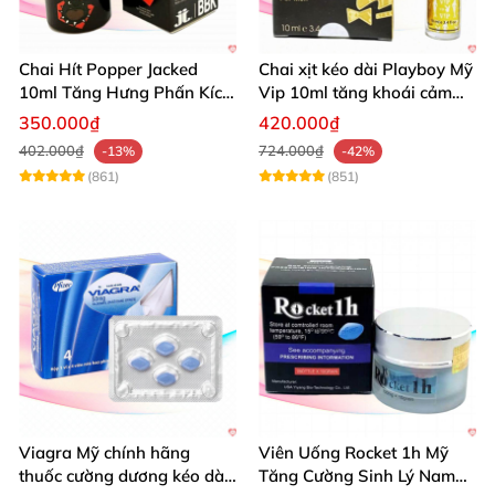
Chai Hít Popper Jacked
Chai xịt kéo dài Playboy Mỹ
10ml Tăng Hưng Phấn Kích
Vip 10ml tăng khoái cảm
Thích Mạnh Mẽ
nam
350.000₫
420.000₫
402.000₫
724.000₫
-13%
-42%
(861)
(851)
Viagra Mỹ chính hãng
Viên Uống Rocket 1h Mỹ
thuốc cường dương kéo dài
Tăng Cường Sinh Lý Nam