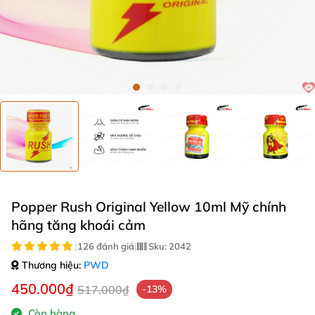
Popper Rush Original Yellow 10ml Mỹ chính
hãng tăng khoái cảm
|
126 đánh giá
|
Sku:
2042
Thương hiệu:
PWD
450.000₫
517.000₫
-13%
Còn hàng