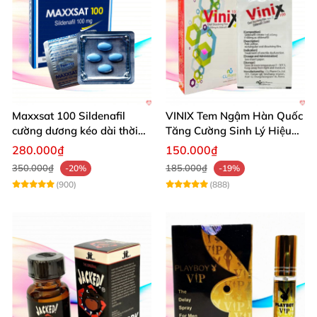
Maxxsat 100 Sildenafil
VINIX Tem Ngậm Hàn Quốc
cường dương kéo dài thời
Tăng Cường Sinh Lý Hiệu
gian dùng hiệu quả nhanh
Quả
280.000₫
150.000₫
350.000₫
185.000₫
-20%
-19%
(900)
(888)