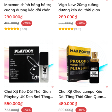
Maxman chính hãng hỗ trợ
Viga New 20mg cường
cương dương kéo dài chống
dương kéo dài thời gian
xuất tinh sớm 10 viên
chống xuất tinh hiệu quả
290.000₫
280.000₫
406.000₫
350.000₫
-29%
-20%
(999)
(995)
Chai Xịt Kéo Dài Thời Gian
Chai Xịt Oleo Lampo Kéo
Playboy UK Đen 5ml Tăng
Dài Tăng Thời Gian Quan
Khoái Cảm
Hệ Chính Hãng
550.000₫
480.000₫
723.000₫
800.000₫
-24%
-40%