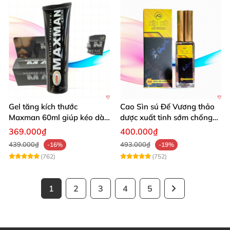
Gel tăng kích thước
Cao Sìn sú Đế Vương thảo
Maxman 60ml giúp kéo dài
dược xuất tinh sớm chống
thời gian quan hệ hiệu quả
hiệu quả nhất
369.000₫
400.000₫
439.000₫
493.000₫
-16%
-19%
(762)
(752)
1
2
3
4
5