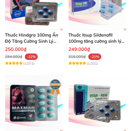
Thuốc Hindgra 100mg Ấn
Thuốc Itsup Sildenafil
Độ Tăng Cường Sinh Lý
100mg tăng cường sinh lý
Nam Hiệu Quả
kéo dài thời gian cho nam
250.000₫
249.000₫
284.000₫
315.000₫
-12%
-21%
(1,071)
(1,021)