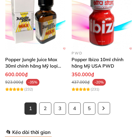
PWD
Popper Jungle Juice Max
Popper Ibiza 10ml chính
30ml chính hãng Mỹ loại
hãng Mỹ USA PWD
mạnh cho Top Bot
600.000₫
350.000₫
923.000₫
437.000₫
-35%
-20%
(232)
(231)
1
2
3
4
5
📂 Kéo dài thời gian