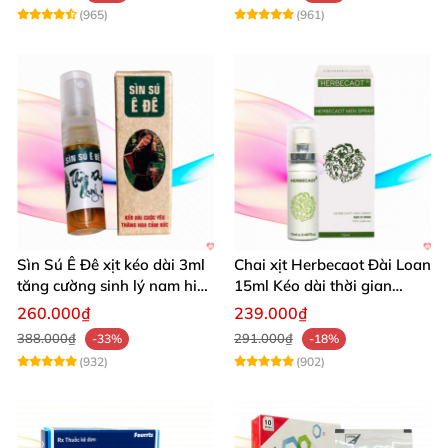
(965)
(961)
Sìn Sú Ê Đê xịt kéo dài 3ml
Chai xịt Herbecaot Đài Loan
tăng cường sinh lý nam hiệu
15ml Kéo dài thời gian
quả
Tăng khoái cảm
260.000₫
239.000₫
388.000₫
291.000₫
-33%
-18%
(932)
(902)