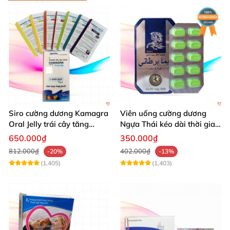
Siro cường dương Kamagra
Viên uống cường dương
Oral Jelly trái cây tăng
Ngựa Thái kéo dài thời gian
cường sinh lý nam
quan hệ
650.000₫
350.000₫
812.000₫
402.000₫
-20%
-13%
(1,405)
(1,403)