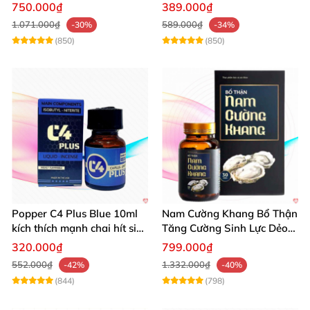
thời gian hiệu quả cho Nam
Hỗ Trợ Mạnh
750.000₫
389.000₫
1.071.000₫
589.000₫
-30%
-34%
(850)
(850)
Popper C4 Plus Blue 10ml
Nam Cường Khang Bổ Thận
kích thích mạnh chai hít siêu
Tăng Cường Sinh Lực Dẻo
đỉnh
Dai Mạnh Mẽ
320.000₫
799.000₫
552.000₫
1.332.000₫
-42%
-40%
(844)
(798)