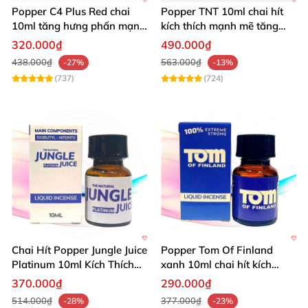
Popper C4 Plus Red chai
Popper TNT 10ml chai hít
10ml tăng hưng phấn mạnh
kích thích mạnh mẽ tăng
mẽ kích thích
cảm giác
320.000₫
490.000₫
438.000₫
563.000₫
-27%
-13%
(737)
(724)
Đây cũng chính là lý do
chai hít tăng khoái cảm
Popper Rush Original Yellow
ra đời. Loại popper này
đặc biệt phù hợp cho những ai muốn ghé thăm con
đường tìm kiếm cực khoái, tạo nên những hiệu ứng
Chai Hít Popper Jungle Juice
Popper Tom Of Finland
Platinum 10ml Kích Thích
xanh 10ml chai hít kích
thần kinh kích thích cực phê nhưng vẫn an toàn.
Mạnh
thích mạnh mẽ
370.000₫
290.000₫
514.000₫
377.000₫
-28%
-23%