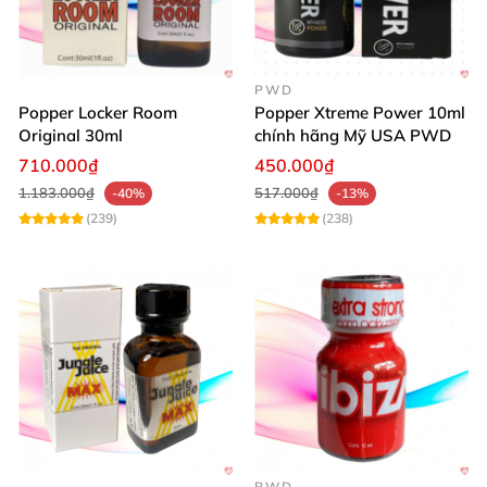
PWD
Popper Locker Room
Popper Xtreme Power 10ml
Original 30ml
chính hãng Mỹ USA PWD
710.000₫
450.000₫
1.183.000₫
517.000₫
-40%
-13%
(239)
(238)
PWD