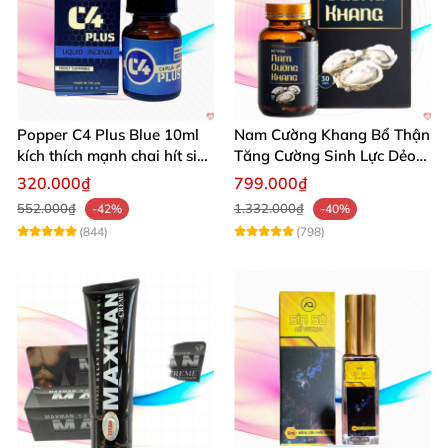
Popper C4 Plus Blue 10ml
Nam Cường Khang Bổ Thận
kích thích mạnh chai hít siêu
Tăng Cường Sinh Lực Dẻo
đỉnh
Dai Mạnh Mẽ
320.000₫
799.000₫
552.000₫
1.332.000₫
-42%
-40%
(844)
(798)