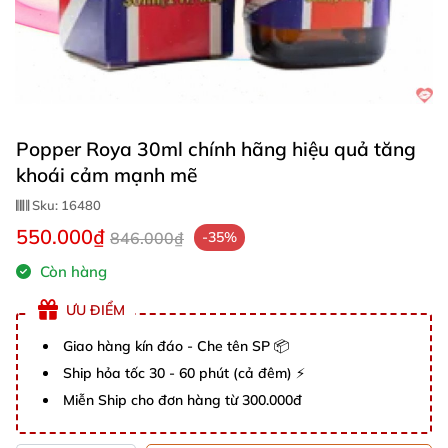
Popper Roya 30ml chính hãng hiệu quả tăng
khoái cảm mạnh mẽ
Sku:
16480
550.000₫
846.000₫
-35%
Còn hàng
ƯU ĐIỂM
Giao hàng kín đáo - Che tên SP 📦
Ship hỏa tốc 30 - 60 phút (cả đêm) ⚡
Miễn Ship cho đơn hàng từ 300.000đ