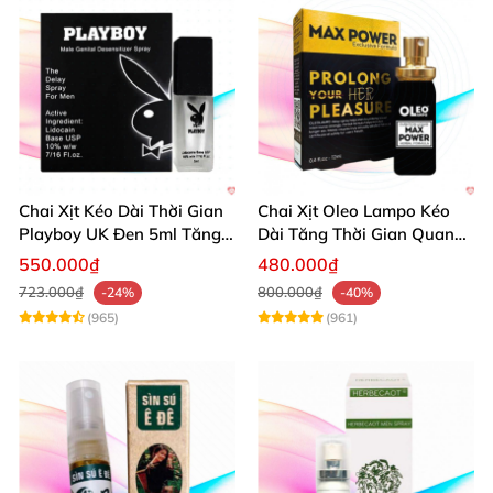
Chai Xịt Kéo Dài Thời Gian
Chai Xịt Oleo Lampo Kéo
Playboy UK Đen 5ml Tăng
Dài Tăng Thời Gian Quan
Khoái Cảm
Hệ Chính Hãng
550.000₫
480.000₫
723.000₫
800.000₫
-24%
-40%
(965)
(961)