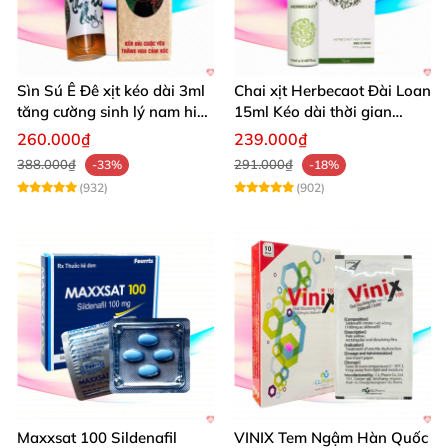
Sìn Sú Ê Đê xịt kéo dài 3ml
Chai xịt Herbecaot Đài Loan
tăng cường sinh lý nam hiệu
15ml Kéo dài thời gian
quả
Tăng khoái cảm
260.000₫
239.000₫
388.000₫
291.000₫
-33%
-18%
(932)
(902)
Maxxsat 100 Sildenafil
VINIX Tem Ngậm Hàn Quốc