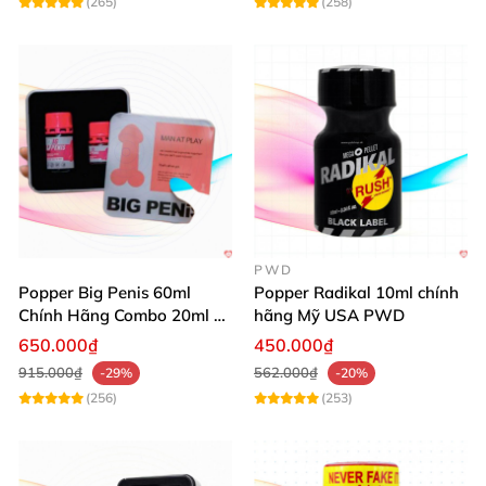
(265)
(258)
PWD
Popper Big Penis 60ml
Popper Radikal 10ml chính
Chính Hãng Combo 20ml +
hãng Mỹ USA PWD
40ml Tăng Khoái Cảm Cho
650.000₫
450.000₫
Top & Bot
915.000₫
562.000₫
-29%
-20%
(256)
(253)