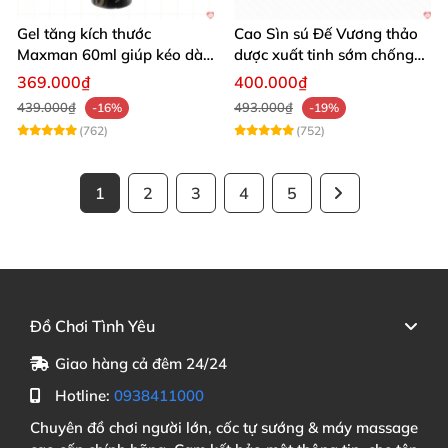
Gel tăng kích thước
Cao Sìn sú Đế Vương thảo
Maxman 60ml giúp kéo dài
dược xuất tinh sớm chống
thời gian quan hệ hiệu quả
hiệu quả nhất
369.000₫
400.000₫
439.000₫
493.000₫
-16%
-19%
(762)
(752)
1
2
3
4
5
Đồ Chơi Tình Yêu
Giao hàng cả đêm 24/24
Hotline:
0938411000
Chuyên đồ chơi người lớn, cốc tự sướng & máy massage