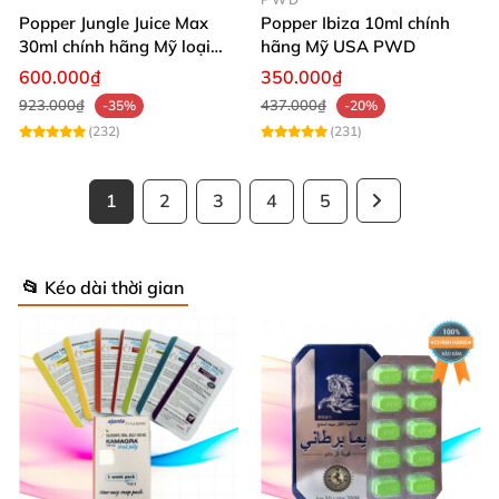
Popper Jungle Juice Max
Popper Ibiza 10ml chính
30ml chính hãng Mỹ loại
hãng Mỹ USA PWD
mạnh cho Top Bot
600.000₫
350.000₫
923.000₫
437.000₫
-35%
-20%
(232)
(231)
1
2
3
4
5
📂 Kéo dài thời gian