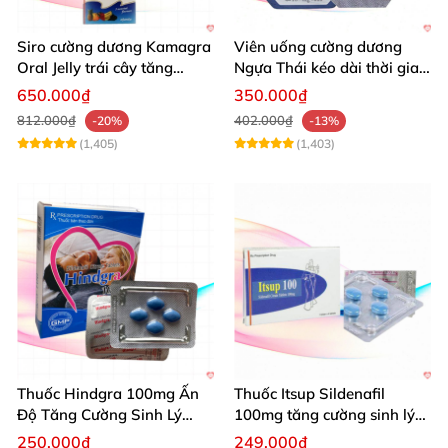
Siro cường dương Kamagra
Viên uống cường dương
Oral Jelly trái cây tăng
Ngựa Thái kéo dài thời gian
cường sinh lý nam
quan hệ
650.000₫
350.000₫
812.000₫
402.000₫
-20%
-13%
(1,405)
(1,403)
Thuốc Hindgra 100mg Ấn
Thuốc Itsup Sildenafil
Độ Tăng Cường Sinh Lý
100mg tăng cường sinh lý
Nam Hiệu Quả
kéo dài thời gian cho nam
250.000₫
249.000₫