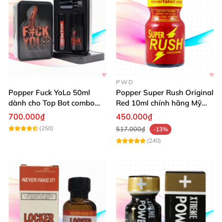
PWD
Popper Fuck YoLo 50ml
Popper Super Rush Original
dành cho Top Bot combo
Red 10ml chính hãng Mỹ
hộp thiếc 40ml + 10ml
USA PWD
700.000₫
450.000₫
(250)
517.000₫
-13%
(240)