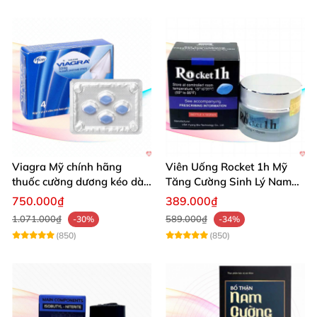
Viagra Mỹ chính hãng
Viên Uống Rocket 1h Mỹ
thuốc cường dương kéo dài
Tăng Cường Sinh Lý Nam
thời gian hiệu quả cho Nam
Hỗ Trợ Mạnh
750.000₫
389.000₫
1.071.000₫
589.000₫
-30%
-34%
(850)
(850)