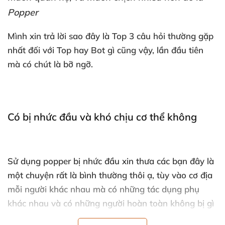
Popper
Mình xin trả lời sao đây là Top 3 câu hỏi thường gặp
nhất đối
với Top hay Bot gì
cũng vậy
, lần đầu tiên
mà có chút là bỡ ngỡ.
Có bị nhức đầu
và khó chịu cơ thể không
Sử dụng popper bị nhức đầu xin thưa
các bạn đây là
một chuyện
rất là bình thường thôi ạ
, tùy vào cơ địa
mỗi người khác nhau
mà có
những tác dụng phụ
khác nhau
và có
những người hoàn toàn không bị gì
hết.