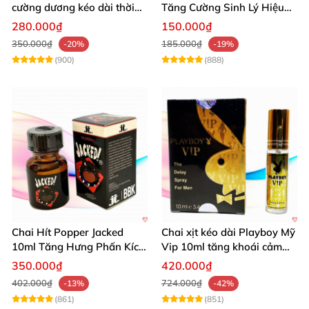
cường dương kéo dài thời
Tăng Cường Sinh Lý Hiệu
gian dùng hiệu quả nhanh
Quả
280.000₫
150.000₫
350.000₫
185.000₫
-20%
-19%
(900)
(888)
Chai Hít Popper Jacked
Chai xịt kéo dài Playboy Mỹ
10ml Tăng Hưng Phấn Kích
Vip 10ml tăng khoái cảm
Thích Mạnh Mẽ
nam
350.000₫
420.000₫
402.000₫
724.000₫
-13%
-42%
(861)
(851)