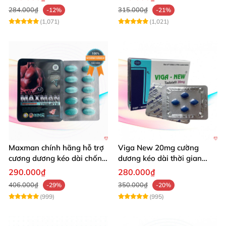
284.000₫
315.000₫
-12%
-21%
(1,071)
(1,021)
Maxman chính hãng hỗ trợ
Viga New 20mg cường
cương dương kéo dài chống
dương kéo dài thời gian
xuất tinh sớm 10 viên
chống xuất tinh hiệu quả
290.000₫
280.000₫
406.000₫
350.000₫
-29%
-20%
(999)
(995)