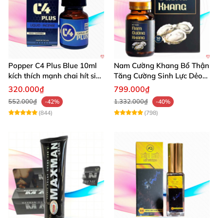
Popper C4 Plus Blue 10ml
Nam Cường Khang Bổ Thận
kích thích mạnh chai hít siêu
Tăng Cường Sinh Lực Dẻo
đỉnh
Dai Mạnh Mẽ
320.000₫
799.000₫
552.000₫
1.332.000₫
-42%
-40%
(844)
(798)