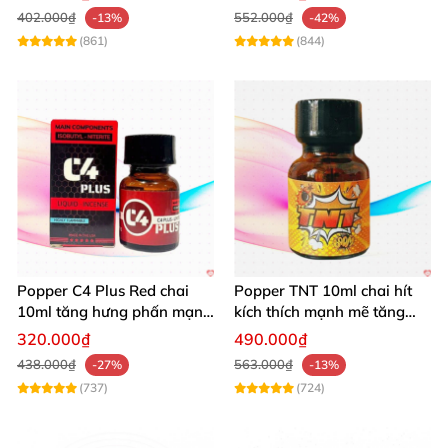
Popper điều có tác dụng kích thích tình dục
, cái này
402.000₫
552.000₫
-13%
-42%
tùy vào cơ địa mỗi người thôi
nhé
. Có người xài loại
(861)
(844)
A
rất ok khỏe mạnh bình thường
nhưng xài loại B
khác thương hiệu
và mùi là có
những tác dụng phụ
khác nhau.
Các tác dụng phụ thường gặp nhất khi sử
dụng Popper:
Popper C4 Plus Red chai
Popper TNT 10ml chai hít
10ml tăng hưng phấn mạnh
kích thích mạnh mẽ tăng
mẽ kích thích
cảm giác
320.000₫
490.000₫
Hơi bị ấm đầu một lúc là khỏi
438.000₫
563.000₫
-27%
-13%
Dị ứng mũi
, nghẹt mũi
và
có thể là đau họng
(737)
(724)
hoặc là
có thể chảy nước mũi nữa
các bạn
nhé.
Và cuối cùng là một trong
những trường hợp