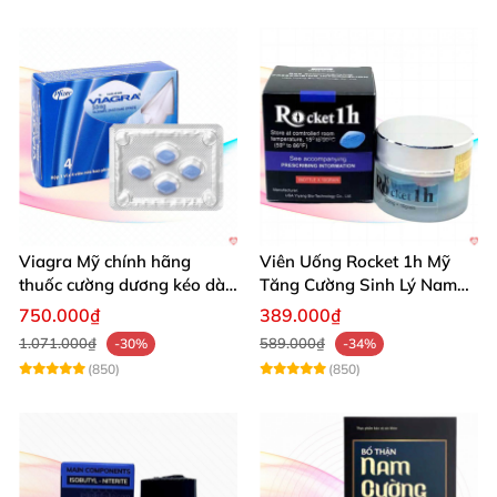
Viagra Mỹ chính hãng
Viên Uống Rocket 1h Mỹ
thuốc cường dương kéo dài
Tăng Cường Sinh Lý Nam
thời gian hiệu quả cho Nam
Hỗ Trợ Mạnh
750.000₫
389.000₫
1.071.000₫
589.000₫
-30%
-34%
(850)
(850)