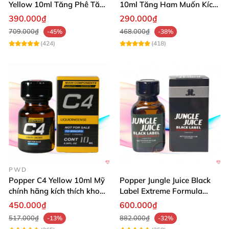
Yellow 10ml Tăng Phê Tăng
10ml Tăng Ham Muốn Kích
bị lờ nên hít gấp đôi đề có tác dụng.
Kích Thích
Thích Mạnh
390.000₫
290.000₫
709.000₫
468.000₫
-45%
-38%
(424)
(418)
Và
bất cứ cần tư vấn hay thắc mắc gì
các bạn
có thể
kết bạn zalo
với shop
nhé mình
sẽ tư vấn
và giúp
cho
các bạn chọn
được
những mẫu
Popper
như ý.
PWD
Popper C4 Yellow 10ml Mỹ
Popper Jungle Juice Black
chính hãng kích thích khoái
Label Extreme Formula
cảm
30ml
450.000₫
600.000₫
517.000₫
882.000₫
-13%
-32%