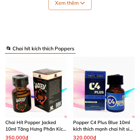
Xem thêm
Thường bị nhức
và đau đầu là do
các bạn sử dụng 1
lúc
quá nhiều Popper nó giống như là bị
quá liều vậy
đó
các bạn
,
nếu
các bạn sử dụng bị đau đầu
thì nên
📂 Chai hít kích thích Poppers
tiếc chế lại đừng
quá tham lam sử dụng nhiều
nhé.
Để khắc phục tình trạng này
các bạn
có thể uống
nhiều nước
và
nhé
, còn nhức đầu nặng
thì uống
Panadol vào tầm một thời gian ngắn là
sẽ ổn.
Chai Hít Popper Jacked
Popper C4 Plus Blue 10ml
Có loại Popper nào
mà sử dụng không ngay là đau
10ml Tăng Hưng Phấn Kích
kích thích mạnh chai hít siêu
đầu khó chịu không
, xin thưa
các bạn
các loại
Thích Mạnh Mẽ
đỉnh
350.000₫
320.000₫