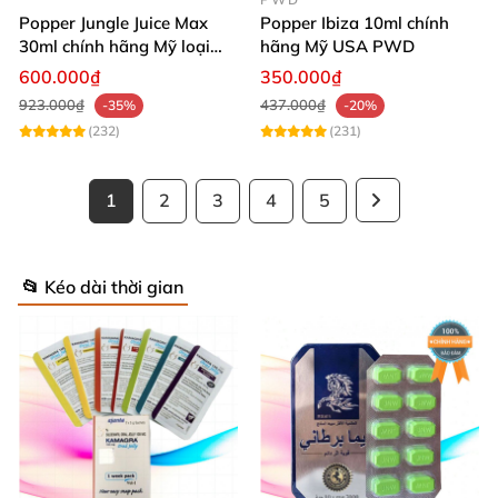
Popper Jungle Juice Max
Popper Ibiza 10ml chính
30ml chính hãng Mỹ loại
hãng Mỹ USA PWD
mạnh cho Top Bot
600.000₫
350.000₫
923.000₫
437.000₫
-35%
-20%
(232)
(231)
1
2
3
4
5
📂 Kéo dài thời gian