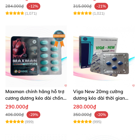
284.000₫
315.000₫
-12%
-21%
(1,071)
(1,021)
Maxman chính hãng hỗ trợ
Viga New 20mg cường
cương dương kéo dài chống
dương kéo dài thời gian
xuất tinh sớm 10 viên
chống xuất tinh hiệu quả
290.000₫
280.000₫
406.000₫
350.000₫
-29%
-20%
(999)
(995)