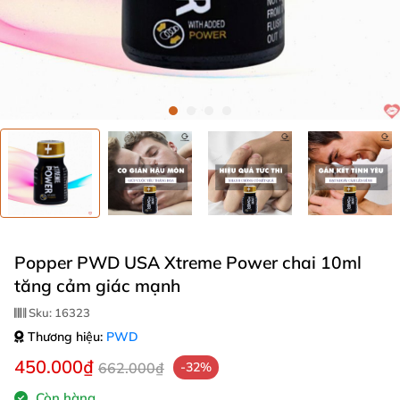
Popper PWD USA Xtreme Power chai 10ml
tăng cảm giác mạnh
Sku:
16323
Thương hiệu:
PWD
450.000₫
662.000₫
-32%
Còn hàng