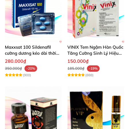
Maxxsat 100 Sildenafil
VINIX Tem Ngậm Hàn Quốc
cường dương kéo dài thời
Tăng Cường Sinh Lý Hiệu
gian dùng hiệu quả nhanh
Quả
280.000₫
150.000₫
350.000₫
185.000₫
-20%
-19%
(900)
(888)