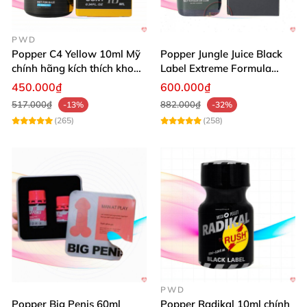
PWD
Popper C4 Yellow 10ml Mỹ
Popper Jungle Juice Black
chính hãng kích thích khoái
Label Extreme Formula
cảm
30ml
450.000₫
600.000₫
517.000₫
882.000₫
-13%
-32%
(265)
(258)
PWD
Popper Big Penis 60ml
Popper Radikal 10ml chính