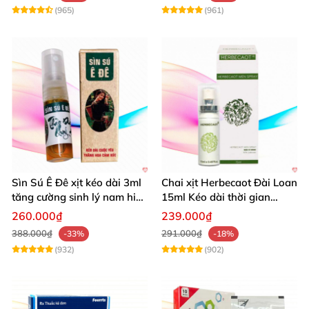
(965)
(961)
Sìn Sú Ê Đê xịt kéo dài 3ml
Chai xịt Herbecaot Đài Loan
tăng cường sinh lý nam hiệu
15ml Kéo dài thời gian
quả
Tăng khoái cảm
260.000₫
239.000₫
388.000₫
291.000₫
-33%
-18%
(932)
(902)