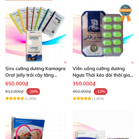
Siro cường dương Kamagra
Viên uống cường dương
Oral Jelly trái cây tăng
Ngựa Thái kéo dài thời gian
cường sinh lý nam
quan hệ
650.000₫
350.000₫
812.000₫
402.000₫
-20%
-13%
(1,405)
(1,403)