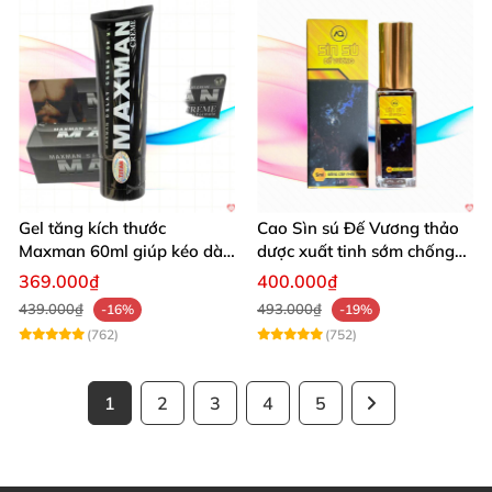
Gel tăng kích thước
Cao Sìn sú Đế Vương thảo
Maxman 60ml giúp kéo dài
dược xuất tinh sớm chống
thời gian quan hệ hiệu quả
hiệu quả nhất
369.000₫
400.000₫
439.000₫
493.000₫
-16%
-19%
(762)
(752)
1
2
3
4
5