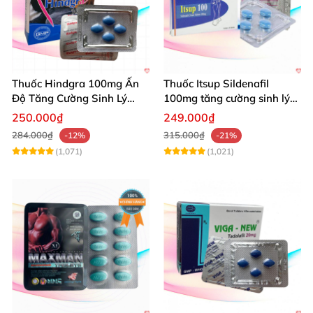
Thuốc Hindgra 100mg Ấn
Thuốc Itsup Sildenafil
Độ Tăng Cường Sinh Lý
100mg tăng cường sinh lý
Nam Hiệu Quả
kéo dài thời gian cho nam
250.000₫
249.000₫
284.000₫
315.000₫
-12%
-21%
(1,071)
(1,021)