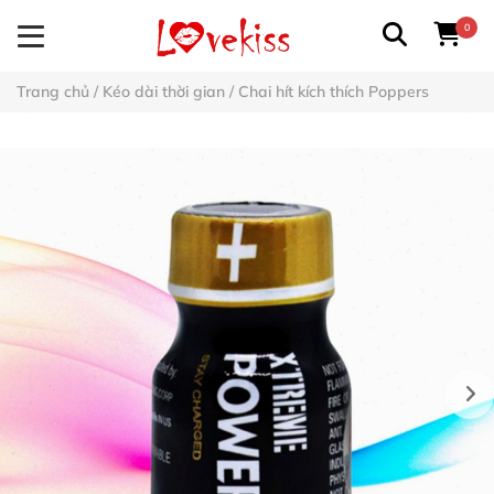
0
Trang chủ
/
Kéo dài thời gian
/
Chai hít kích thích Poppers