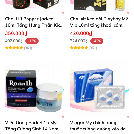
Chai Hít Popper Jacked
Chai xịt kéo dài Playboy Mỹ
10ml Tăng Hưng Phấn Kích
Vip 10ml tăng khoái cảm
Thích Mạnh Mẽ
nam
350.000₫
420.000₫
402.000₫
724.000₫
-13%
-42%
(861)
(851)
Viên Uống Rocket 1h Mỹ
Viagra Mỹ chính hãng
Tăng Cường Sinh Lý Nam
thuốc cường dương kéo dài