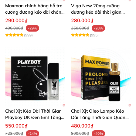
Maxman chính hãng hỗ trợ
Viga New 20mg cường
cương dương kéo dài chống
dương kéo dài thời gian
xuất tinh sớm 10 viên
chống xuất tinh hiệu quả
290.000₫
280.000₫
406.000₫
350.000₫
-29%
-20%
(999)
(995)
Chai Xịt Kéo Dài Thời Gian
Chai Xịt Oleo Lampo Kéo
Playboy UK Đen 5ml Tăng
Dài Tăng Thời Gian Quan
Khoái Cảm
Hệ Chính Hãng
550.000₫
480.000₫
723.000₫
800.000₫
-24%
-40%