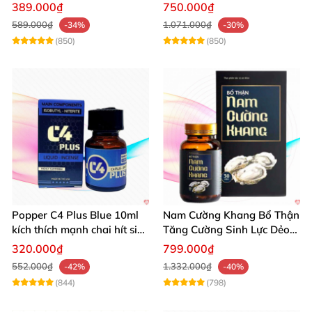
Hỗ Trợ Mạnh
thời gian hiệu quả cho Nam
389.000₫
750.000₫
589.000₫
1.071.000₫
-34%
-30%
(850)
(850)
Popper C4 Plus Blue 10ml
Nam Cường Khang Bổ Thận
kích thích mạnh chai hít siêu
Tăng Cường Sinh Lực Dẻo
đỉnh
Dai Mạnh Mẽ
320.000₫
799.000₫
552.000₫
1.332.000₫
-42%
-40%
(844)
(798)