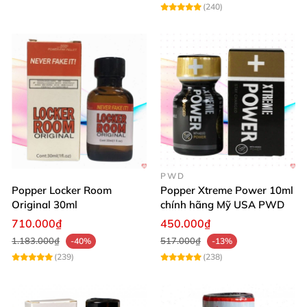
(240)
PWD
Popper Locker Room
Popper Xtreme Power 10ml
Original 30ml
chính hãng Mỹ USA PWD
710.000₫
450.000₫
1.183.000₫
517.000₫
-40%
-13%
(239)
(238)