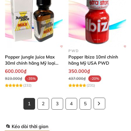
PWD
Popper Jungle Juice Max
Popper Ibiza 10ml chính
30ml chính hãng Mỹ loại
hãng Mỹ USA PWD
mạnh cho Top Bot
600.000₫
350.000₫
923.000₫
437.000₫
-35%
-20%
(232)
(231)
1
2
3
4
5
📂 Kéo dài thời gian