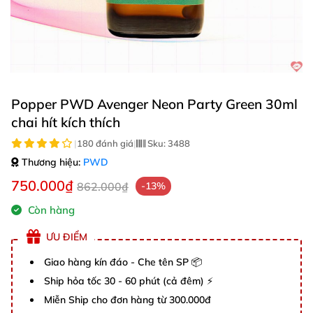
Popper PWD Avenger Neon Party Green 30ml
chai hít kích thích
|
180 đánh giá
|
Sku:
3488
Thương hiệu:
PWD
750.000₫
862.000₫
-13%
Còn hàng
ƯU ĐIỂM
Giao hàng kín đáo - Che tên SP 📦
Ship hỏa tốc 30 - 60 phút (cả đêm) ⚡
Miễn Ship cho đơn hàng từ 300.000đ