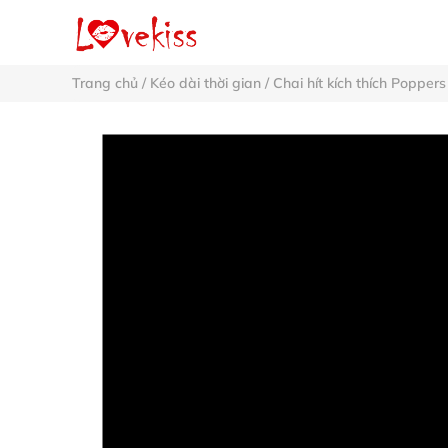
Trang chủ
/
Kéo dài thời gian
/
Chai hít kích thích Poppers