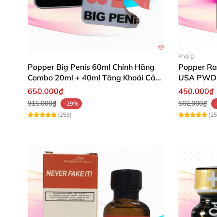
PWD
Popper Big Penis 60ml Chính Hãng
Popper Ra
Combo 20ml + 40ml Tăng Khoái Cảm
USA PWD
Cho Top & Bot
650.000₫
450.000₫
915.000₫
562.000₫
-29%
(256)
(25