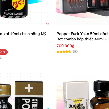
dikal 10ml chính hãng Mỹ
Popper Fuck YoLo 50ml dành
Bot combo hộp thiếc 40ml +
700.000₫
(250)
-20%
3)