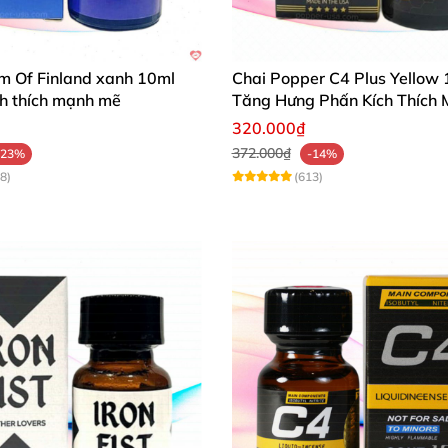
các bạn
nhé
. Thay vì sử dụng Popper
thì tương tự như bia
m Of Finland xanh 10ml
Chai Popper C4 Plus Yellow
ích thích mạnh mẽ
Tăng Hưng Phấn Kích Thích
ệt đối ngưng sử dụng.
320.000₫
372.000₫
-23%
-14%
8)
(613)
ít 1 hơi dài sâu.
 miệng
, làm sạch c.ổ h.ọng
. Uống nhiều nước
hoặc sữa lấy 
i
sẽ bị lờn
thì đổi loại khác
để có cảm giác mới bạn
nhé!
a
. Lỡ dính phải tập tức rửa bằng nước sạch nhiều lần
. Sau
ơi nhiều lần
sẽ gây choáng vì
quá liều.