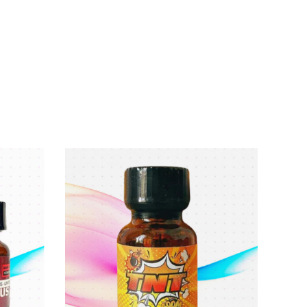
tình
không ngừng nha
các bạn.