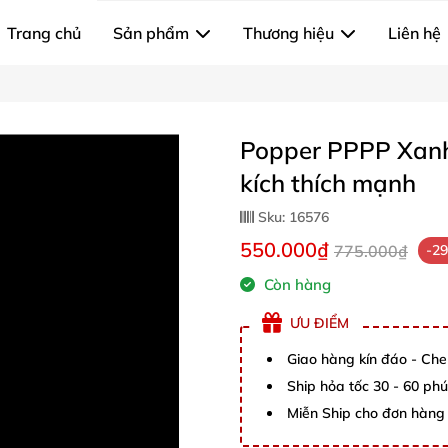
Trang chủ
Sản phẩm
Thương hiệu
Liên hệ
Popper PPPP Xanh
kích thích mạnh
Sku:
16576
550.000₫
775.000₫
-2
Còn hàng
ƯU ĐIỂM
Giao hàng kín đáo - Che
Ship hỏa tốc 30 - 60 ph
Miễn Ship cho đơn hàng