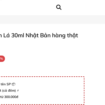
 Lá 30ml Nhật Bản hàng thật
9%
 tên SP 📦
út (cả đêm) ⚡
 từ 300.000đ