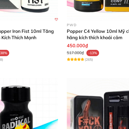
PWD
opper Iron Fist 10ml Tăng
Popper C4 Yellow 10ml Mỹ c
Kích Thích Mạnh
hãng kích thích khoái cảm
450.000₫
517.000₫
-38%
-13%
8)
(265)