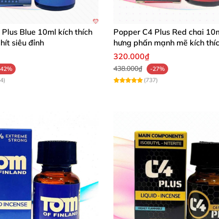
khách hàng nên
sẽ có 1 số bạn cơ địa
đặc biệt
sẽ xảy ra t
Plus Blue 10ml kích thích
Popper C4 Plus Red chai 10
ng dẫn
và cơ địa
của mình thôi nha
để cuộc vui luôn
được 
hít siêu đỉnh
hưng phấn mạnh mẽ kích thí
320.000₫
438.000₫
-42%
-27%
4)
(737)
e đầu cho máu lưu thông
hoặc uống panadol
để giảm đa
hi sử dụng Popper:
ên cơ thể
và đầu thấy hơi ấm nóng nhẹ lúc khởi sự
. (quấ
ọng
các bạn
nhé.
ường hợp hiếm gặp
.
Khi cơ địa bạn không phù hợp
sẽ thấ