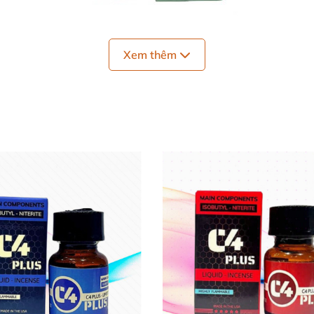
Xem thêm
Popper PPPP xanh lá chính hãng Nhật
 mua
và sử dụng Popper:
 Popper PPPP xanh lá chính hãng Nhật
ản phẩm nóng
, mạnh lâu dài
nhưng đầm
và dễ chịu.
quyết định đặt hàng
và sử dụng không bỡ ngỡ
nhé!
hông?
a em này là tăng hưng phấn
, chỉ muốn “quần đảo” ngườ 