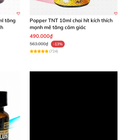
ình trạng nhức đầu! Hoặc hít
quá liều làm thần
ml tăng
Popper TNT 10ml chai hít kích thích
trọn vẹn.
ch
mạnh mẽ tăng cảm giác
490.000₫
563.000₫
-13%
(724)
u nha.
t tưng bừng
thì hơi nóng mới
được giải phóng
y t.ê
các đầu ngón tay
, môi tím tái
, buồn nôn,