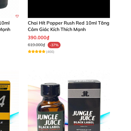
, rượu
, cà phê
, thuốc lá vậy ah
. Biểu hiện
 10ml
Chai Hít Popper Rush Red 10ml Tăng
 Mạnh
Cảm Giác Kích Thích Mạnh
390.000₫
619.000₫
-37%
(466)
lại sức.
 đó dùng váeline cấp ẩm tránh khô bong da