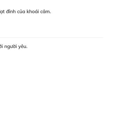
đạt đỉnh
của khoái cảm.
ới người yêu.