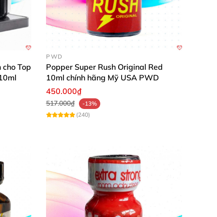
PWD
 cho Top
Popper Super Rush Original Red
 10ml
10ml chính hãng Mỹ USA PWD
450.000₫
517.000₫
-13%
(240)