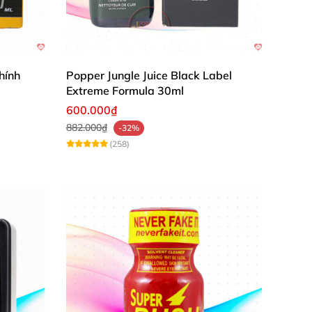
hính
Popper Jungle Juice Black Label
Extreme Formula 30ml
600.000₫
882.000₫
-32%
(258)