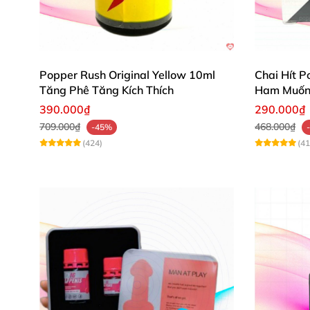
Popper Rush Original Yellow 10ml
Chai Hít P
Tăng Phê Tăng Kích Thích
Ham Muốn 
390.000₫
290.000₫
709.000₫
468.000₫
-45%
(424)
(41