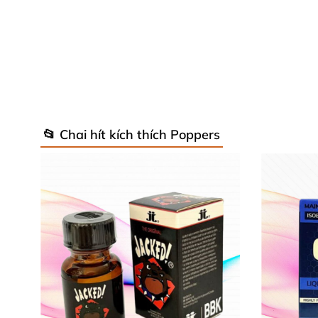
Các câu hỏi thường gặp khi
các bạn
📂 Chai hít kích thích Poppers
Khi quan tâm
và muốn tìm
để sử dụng combo
Tăng cực đại ham muốn quan hệ tình dục
. S
AD giải đáp một số thắc mắc
. Trước khi bạn 
Có bị nhức đầu
và khó chịu cơ thể k
Sử dụng popper
rất bình thường
. Nhiệm vụ
củ