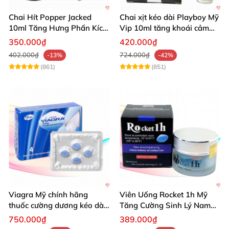
Chai Hít Popper Jacked
Chai xịt kéo dài Playboy Mỹ
10ml Tăng Hưng Phấn Kích
Vip 10ml tăng khoái cảm
Thích Mạnh Mẽ
nam
350.000₫
420.000₫
402.000₫
724.000₫
-13%
-42%
(861)
(851)
Viagra Mỹ chính hãng
Viên Uống Rocket 1h Mỹ
thuốc cường dương kéo dài
Tăng Cường Sinh Lý Nam
thời gian hiệu quả cho Nam
Hỗ Trợ Mạnh
750.000₫
389.000₫