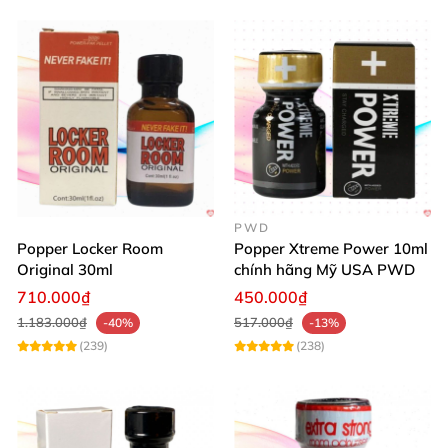
PWD
Popper Locker Room
Popper Xtreme Power 10ml
Original 30ml
chính hãng Mỹ USA PWD
710.000₫
450.000₫
1.183.000₫
517.000₫
-40%
-13%
(239)
(238)