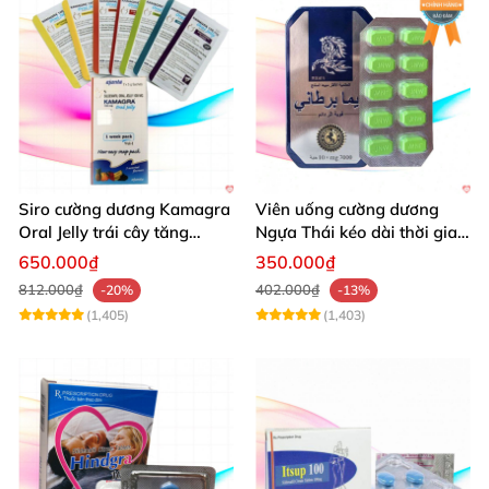
Siro cường dương Kamagra
Viên uống cường dương
Oral Jelly trái cây tăng
Ngựa Thái kéo dài thời gian
cường sinh lý nam
quan hệ
650.000₫
350.000₫
812.000₫
402.000₫
-20%
-13%
(1,405)
(1,403)