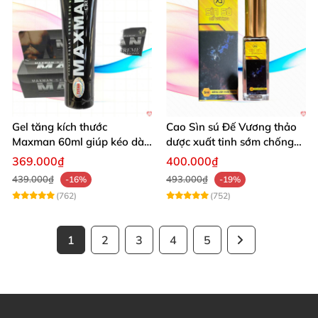
Gel tăng kích thước
Cao Sìn sú Đế Vương thảo
Maxman 60ml giúp kéo dài
dược xuất tinh sớm chống
thời gian quan hệ hiệu quả
hiệu quả nhất
369.000₫
400.000₫
439.000₫
493.000₫
-16%
-19%
(762)
(752)
1
2
3
4
5