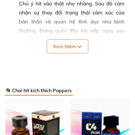
Chú ý hít vào thật nhẹ nhàng. Sau đó cảm
nhận sự thay đổi trạng thái cảm xúc của
bản thân và quan hệ tình dục như bình
thường. Đừng quên đậy kín nắp ngay sau
khi sử dụng để hạn chế tối đa tình trạng bay
Xem thêm
hơi.
Quy cách
: 10ml
Thương hiệu
: Jungle Juice
Bảo quản
: Nơi khô ráo thoáng mát
📂 Chai hít kích thích Poppers
Hạn sử dụng
: 03 năm
Giới thiệu chai hít tăng khoái cảm Popper