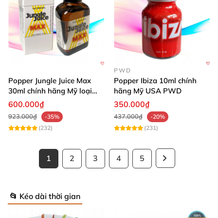
PWD
Popper Jungle Juice Max
Popper Ibiza 10ml chính
30ml chính hãng Mỹ loại
hãng Mỹ USA PWD
mạnh cho Top Bot
600.000₫
350.000₫
923.000₫
437.000₫
-35%
-20%
(232)
(231)
1
2
3
4
5
📂 Kéo dài thời gian