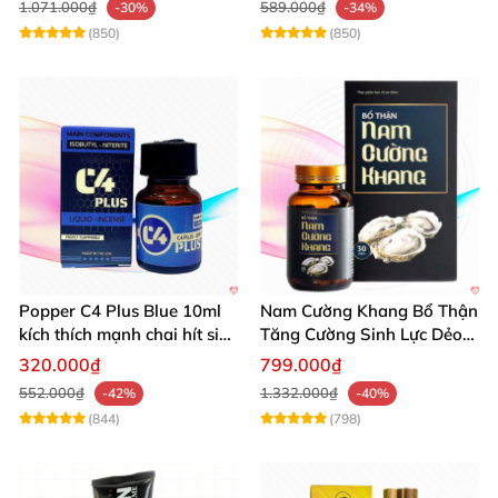
1.071.000₫
589.000₫
-30%
-34%
(850)
(850)
Popper C4 Plus Blue 10ml
Nam Cường Khang Bổ Thận
kích thích mạnh chai hít siêu
Tăng Cường Sinh Lực Dẻo
đỉnh
Dai Mạnh Mẽ
320.000₫
799.000₫
552.000₫
1.332.000₫
-42%
-40%
(844)
(798)