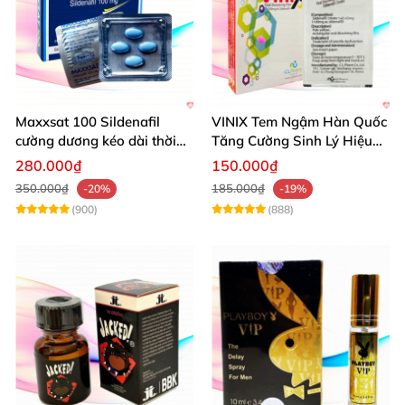
Maxxsat 100 Sildenafil
VINIX Tem Ngậm Hàn Quốc
cường dương kéo dài thời
Tăng Cường Sinh Lý Hiệu
gian dùng hiệu quả nhanh
Quả
280.000₫
150.000₫
350.000₫
185.000₫
-20%
-19%
(900)
(888)