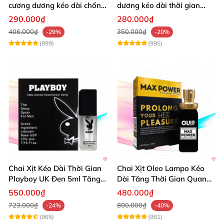
cương dương kéo dài chống
dương kéo dài thời gian
xuất tinh sớm 10 viên
chống xuất tinh hiệu quả
290.000₫
280.000₫
406.000₫
350.000₫
-29%
-20%
(999)
(995)
Chai Xịt Kéo Dài Thời Gian
Chai Xịt Oleo Lampo Kéo
Playboy UK Đen 5ml Tăng
Dài Tăng Thời Gian Quan
Khoái Cảm
Hệ Chính Hãng
550.000₫
480.000₫
723.000₫
800.000₫
-24%
-40%
(965)
(961)