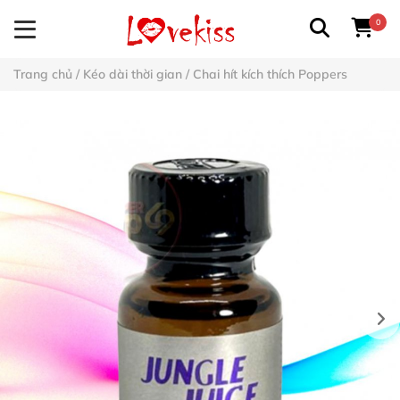
0
Trang chủ
/
Kéo dài thời gian
/
Chai hít kích thích Poppers