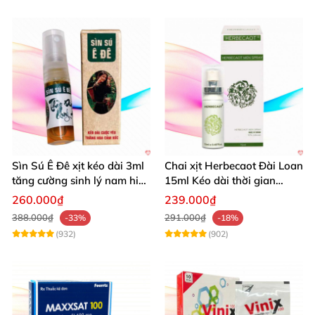
Sìn Sú Ê Đê xịt kéo dài 3ml
Chai xịt Herbecaot Đài Loan
tăng cường sinh lý nam hiệu
15ml Kéo dài thời gian
quả
Tăng khoái cảm
260.000₫
239.000₫
388.000₫
291.000₫
-33%
-18%
(932)
(902)