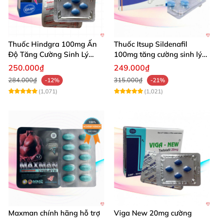
Thuốc Hindgra 100mg Ấn
Thuốc Itsup Sildenafil
Độ Tăng Cường Sinh Lý
100mg tăng cường sinh lý
Nam Hiệu Quả
kéo dài thời gian cho nam
250.000₫
249.000₫
284.000₫
315.000₫
-12%
-21%
(1,071)
(1,021)
Maxman chính hãng hỗ trợ
Viga New 20mg cường