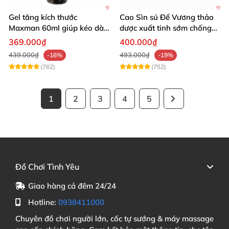
Gel tăng kích thước
Cao Sìn sú Đế Vương thảo
Maxman 60ml giúp kéo dài
dược xuất tinh sớm chống
thời gian quan hệ hiệu quả
hiệu quả nhất
369.000₫
400.000₫
439.000₫
493.000₫
-16%
-19%
(762)
(752)
1
2
3
4
5
Đồ Chơi Tình Yêu
Giao hàng cả đêm 24/24
Hotline:
0938411000
Chuyên đồ chơi người lớn, cốc tự sướng & máy massage