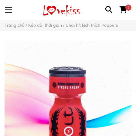
0
Trang chủ
/
Kéo dài thời gian
/
Chai hít kích thích Poppers