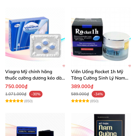
Viagra Mỹ chính hãng
Viên Uống Rocket 1h Mỹ
thuốc cường dương kéo dài
Tăng Cường Sinh Lý Nam
thời gian hiệu quả cho Nam
Hỗ Trợ Mạnh
750.000₫
389.000₫
1.071.000₫
589.000₫
-30%
-34%
(850)
(850)