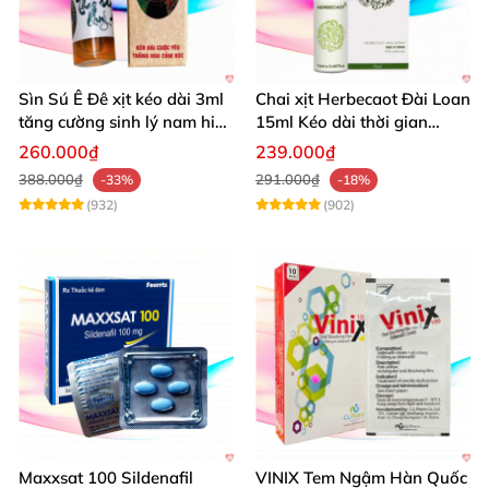
Sìn Sú Ê Đê xịt kéo dài 3ml
Chai xịt Herbecaot Đài Loan
tăng cường sinh lý nam hiệu
15ml Kéo dài thời gian
quả
Tăng khoái cảm
260.000₫
239.000₫
388.000₫
291.000₫
-33%
-18%
(932)
(902)
Maxxsat 100 Sildenafil
VINIX Tem Ngậm Hàn Quốc