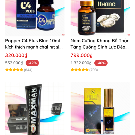
Popper C4 Plus Blue 10ml
Nam Cường Khang Bổ Thận
kích thích mạnh chai hít siêu
Tăng Cường Sinh Lực Dẻo
đỉnh
Dai Mạnh Mẽ
320.000₫
799.000₫
552.000₫
1.332.000₫
-42%
-40%
(844)
(798)