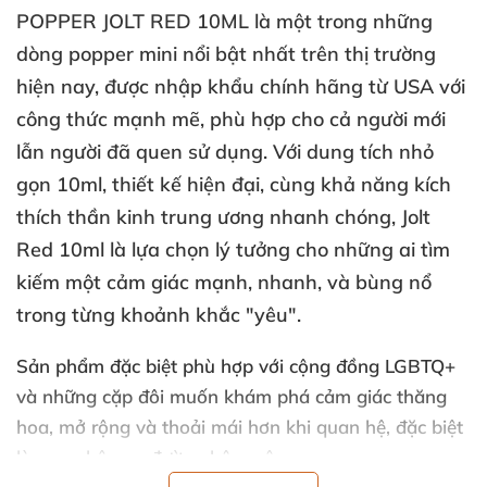
POPPER JOLT RED 10ML
là một trong
những
dòng popper mini nổi bật nhất trên thị trường
hiện nay
,
được nhập khẩu chính hãng từ USA
với
công thức mạnh mẽ
, phù hợp cho cả người mới
lẫn người
đã quen sử dụng
. Với dung tích nhỏ
gọn 10ml
, thiết kế hiện đại
, cùng khả năng kích
thích thần kinh trung ương nhanh chóng,
Jolt
Red 10ml
là lựa chọn lý tưởng cho
những ai tìm
kiếm một cảm giác
mạnh
, nhanh
,
và bùng nổ
trong từng khoảnh khắc "yêu".
Sản phẩm
đặc biệt phù hợp
với cộng đồng LGBTQ+
và
những cặp đôi muốn khám phá cảm giác thăng
hoa
, mở rộng
và thoải mái hơn khi quan hệ
,
đặc biệt
là quan hệ qua đường hậu môn.