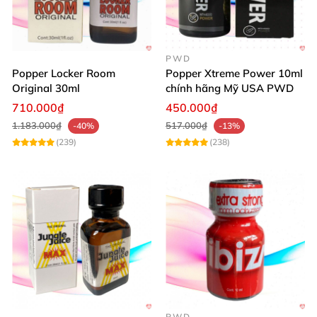
PWD
Popper Locker Room
Popper Xtreme Power 10ml
Original 30ml
chính hãng Mỹ USA PWD
710.000₫
450.000₫
1.183.000₫
517.000₫
-40%
-13%
(239)
(238)
PWD