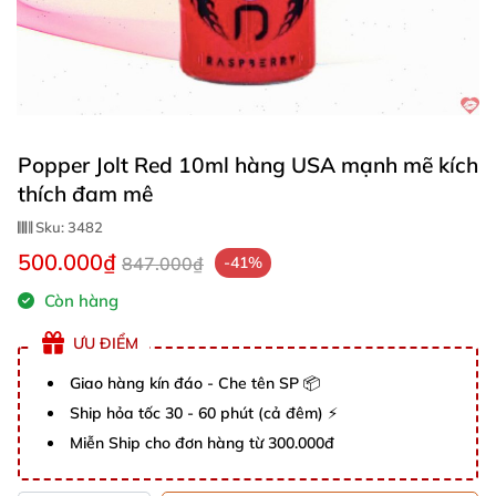
Popper Jolt Red 10ml hàng USA mạnh mẽ kích
thích đam mê
Sku:
3482
500.000₫
847.000₫
-41%
Còn hàng
ƯU ĐIỂM
Giao hàng kín đáo - Che tên SP 📦
Ship hỏa tốc 30 - 60 phút (cả đêm) ⚡
Miễn Ship cho đơn hàng từ 300.000đ