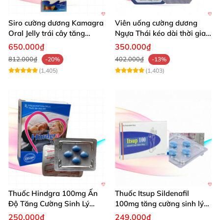
Siro cường dương Kamagra
Viên uống cường dương
Oral Jelly trái cây tăng
Ngựa Thái kéo dài thời gian
cường sinh lý nam
quan hệ
650.000₫
350.000₫
812.000₫
402.000₫
-20%
-13%
(1,405)
(1,403)
Thuốc Hindgra 100mg Ấn
Thuốc Itsup Sildenafil
Độ Tăng Cường Sinh Lý
100mg tăng cường sinh lý
Nam Hiệu Quả
kéo dài thời gian cho nam
250.000₫
249.000₫