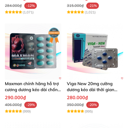
284.000₫
315.000₫
-12%
-21%
(1,071)
(1,021)
Maxman chính hãng hỗ trợ
Viga New 20mg cường
cương dương kéo dài chống
dương kéo dài thời gian
xuất tinh sớm 10 viên
chống xuất tinh hiệu quả
290.000₫
280.000₫
406.000₫
350.000₫
-29%
-20%
(999)
(995)