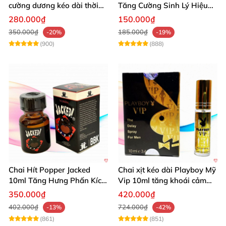
cường dương kéo dài thời
Tăng Cường Sinh Lý Hiệu
gian dùng hiệu quả nhanh
Quả
280.000₫
150.000₫
350.000₫
185.000₫
-20%
-19%
(900)
(888)
Chai Hít Popper Jacked
Chai xịt kéo dài Playboy Mỹ
10ml Tăng Hưng Phấn Kích
Vip 10ml tăng khoái cảm
Thích Mạnh Mẽ
nam
350.000₫
420.000₫
402.000₫
724.000₫
-13%
-42%
(861)
(851)