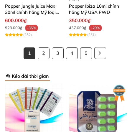
Popper Jungle Juice Max
Popper Ibiza 10ml chính
30ml chính hãng Mỹ loại
hãng Mỹ USA PWD
mạnh cho Top Bot
600.000₫
350.000₫
923.000₫
437.000₫
-35%
-20%
(232)
(231)
1
2
3
4
5
📂 Kéo dài thời gian