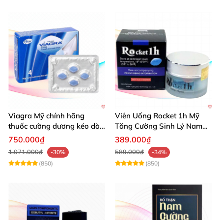
Viagra Mỹ chính hãng
Viên Uống Rocket 1h Mỹ
thuốc cường dương kéo dài
Tăng Cường Sinh Lý Nam
thời gian hiệu quả cho Nam
Hỗ Trợ Mạnh
750.000₫
389.000₫
1.071.000₫
589.000₫
-30%
-34%
(850)
(850)