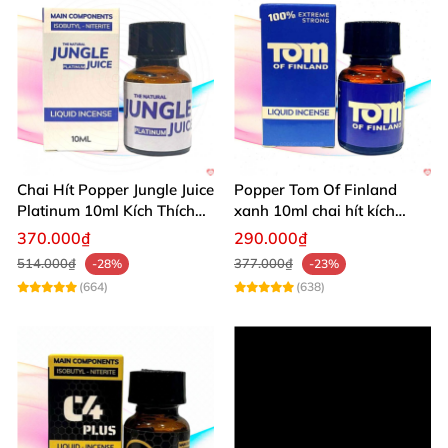
hàng nhanh chóng 24/7
. Tuyệt đối không bán
hàng giả nhái fake gây khó chịu khi sử dụng.
Chai Hít Popper Jungle Juice
Popper Tom Of Finland
Platinum 10ml Kích Thích
xanh 10ml chai hít kích
Mạnh
thích mạnh mẽ
370.000₫
290.000₫
514.000₫
377.000₫
-28%
-23%
(664)
(638)