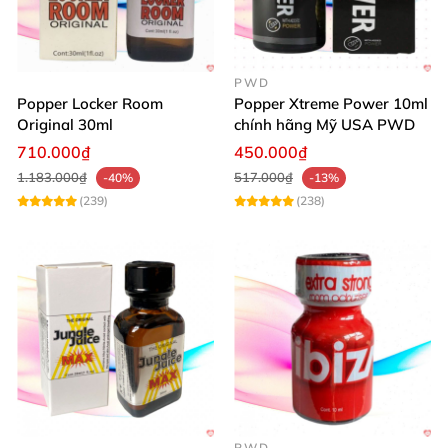
PWD
Popper Locker Room
Popper Xtreme Power 10ml
Original 30ml
chính hãng Mỹ USA PWD
710.000₫
450.000₫
1.183.000₫
517.000₫
-40%
-13%
(239)
(238)
PWD