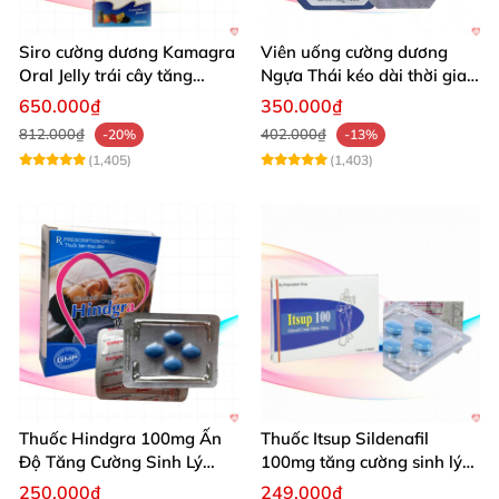
Siro cường dương Kamagra
Viên uống cường dương
Oral Jelly trái cây tăng
Ngựa Thái kéo dài thời gian
cường sinh lý nam
quan hệ
650.000₫
350.000₫
812.000₫
402.000₫
-20%
-13%
(1,405)
(1,403)
Thuốc Hindgra 100mg Ấn
Thuốc Itsup Sildenafil
Độ Tăng Cường Sinh Lý
100mg tăng cường sinh lý
Nam Hiệu Quả
kéo dài thời gian cho nam
250.000₫
249.000₫