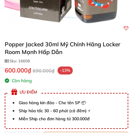
Popper Jacked 30ml Mỹ Chính Hãng Locker
Room Mạnh Hấp Dẫn
Sku:
16608
600.000₫
690.000₫
-13%
Còn hàng
ƯU ĐIỂM
Giao hàng kín đáo - Che tên SP 📦
Ship hỏa tốc 30 - 60 phút (cả đêm) ⚡
Miễn Ship cho đơn hàng từ 300.000đ