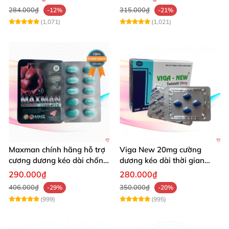
284.000₫
315.000₫
-12%
-21%
(1,071)
(1,021)
Maxman chính hãng hỗ trợ
Viga New 20mg cường
cương dương kéo dài chống
dương kéo dài thời gian
xuất tinh sớm 10 viên
chống xuất tinh hiệu quả
290.000₫
280.000₫
406.000₫
350.000₫
-29%
-20%
(999)
(995)