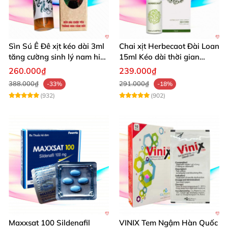
Sìn Sú Ê Đê xịt kéo dài 3ml
Chai xịt Herbecaot Đài Loan
tăng cường sinh lý nam hiệu
15ml Kéo dài thời gian
quả
Tăng khoái cảm
260.000₫
239.000₫
388.000₫
291.000₫
-33%
-18%
(932)
(902)
Maxxsat 100 Sildenafil
VINIX Tem Ngậm Hàn Quốc