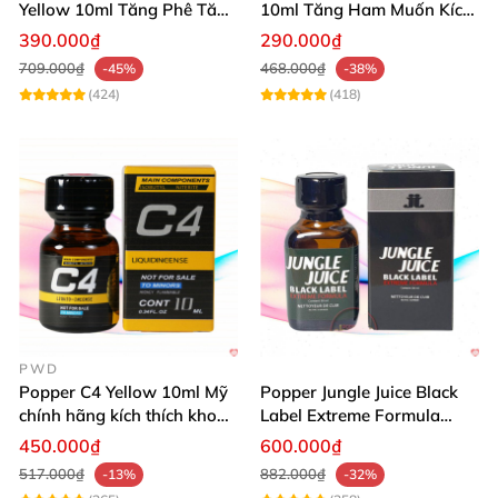
Yellow 10ml Tăng Phê Tăng
10ml Tăng Ham Muốn Kích
Kích Thích
Thích Mạnh
390.000₫
290.000₫
709.000₫
468.000₫
-45%
-38%
(424)
(418)
PWD
Popper C4 Yellow 10ml Mỹ
Popper Jungle Juice Black
chính hãng kích thích khoái
Label Extreme Formula
cảm
30ml
450.000₫
600.000₫
517.000₫
882.000₫
-13%
-32%