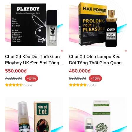
Chai Xịt Kéo Dài Thời Gian
Chai Xịt Oleo Lampo Kéo
Playboy UK Đen 5ml Tăng
Dài Tăng Thời Gian Quan
Khoái Cảm
Hệ Chính Hãng
550.000₫
480.000₫
723.000₫
800.000₫
-24%
-40%
(965)
(961)