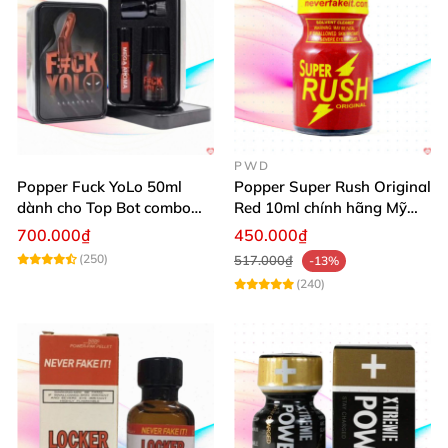
PWD
Popper Fuck YoLo 50ml
Popper Super Rush Original
dành cho Top Bot combo
Red 10ml chính hãng Mỹ
hộp thiếc 40ml + 10ml
USA PWD
700.000₫
450.000₫
(250)
517.000₫
-13%
(240)