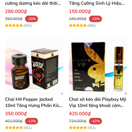
cường dương kéo dài thời
Tăng Cường Sinh Lý Hiệu
gian dùng hiệu quả nhanh
Quả
280.000₫
150.000₫
350.000₫
185.000₫
-20%
-19%
(900)
(888)
Chai Hít Popper Jacked
Chai xịt kéo dài Playboy Mỹ
10ml Tăng Hưng Phấn Kích
Vip 10ml tăng khoái cảm
Thích Mạnh Mẽ
nam
350.000₫
420.000₫
402.000₫
724.000₫
-13%
-42%
(861)
(851)