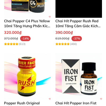
Chai Popper C4 Plus Yellow
Chai Hít Popper Rush Red
10ml Tăng Hưng Phấn Kích
10ml Tăng Cảm Giác Kích
Thích Mạnh
Thích Mạnh
320.000₫
390.000₫
372.000₫
619.000₫
-14%
-37%
(613)
(466)
Popper Rush Original
Chai Hít Popper Iron Fist