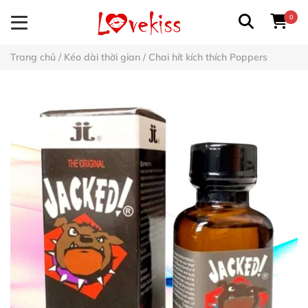
0
Trang chủ
/
Kéo dài thời gian
/
Chai hít kích thích Poppers