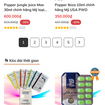
Popper Jungle Juice Max
Popper Ibiza 10ml chính
30ml chính hãng Mỹ loại
hãng Mỹ USA PWD
mạnh cho Top Bot
600.000₫
350.000₫
923.000₫
437.000₫
-35%
-20%
(232)
(231)
1
2
3
4
5
📂 Kéo dài thời gian