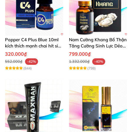
Popper C4 Plus Blue 10ml
Nam Cường Khang Bổ Thận
kích thích mạnh chai hít siêu
Tăng Cường Sinh Lực Dẻo
đỉnh
Dai Mạnh Mẽ
320.000₫
799.000₫
552.000₫
1.332.000₫
-42%
-40%
(844)
(798)