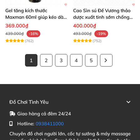
Gel tăng kích thước
Cao Sìn sú Đế Vương thảo
Maxman 60ml giúp kéo dài
dược xuất tinh sớm chống
thời gian quan hệ hiệu quả
hiệu quả nhất
369.000₫
400.000₫
439.000₫
493.000₫
-16%
-19%
(762)
(752)
1
2
3
4
5
Đồ Chơi Tình Yêu
Giao hàng cả đêm 24/24
Hotline:
0938411000
Chuyên đồ chơi người lớn, cốc tự sướng & máy massage