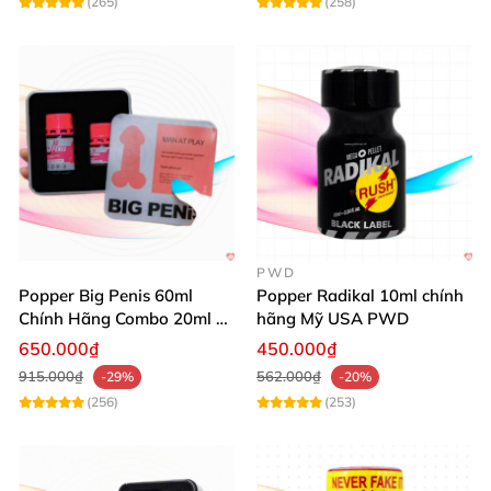
(265)
(258)
PWD
Popper Big Penis 60ml
Popper Radikal 10ml chính
Chính Hãng Combo 20ml +
hãng Mỹ USA PWD
40ml Tăng Khoái Cảm Cho
650.000₫
450.000₫
Top & Bot
915.000₫
562.000₫
-29%
-20%
(256)
(253)